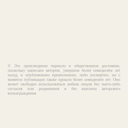
© Это произведение перешло в общественное достояние,
поскольку написано автором, умершим более семидесяти лет
назад, и опубликовано прижизненно, либо посмертно, но с
момента публикации также прошло более семидесяти лет. Оно
может свободно использоваться любым лицом без чьего-либо
согласия или разрешения и без выплаты авторского
вознаграждения.
Email:
otklik@ilibrary.ru
О библиотеке
Реклама на сайте