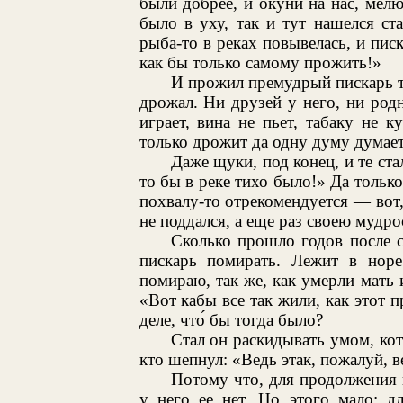
были добрее, и окуни на нас, мелю
было в уху, так и тут нашелся ст
рыба-то в реках повывелась, и писк
как бы только самому прожить!»
И прожил премудрый пискарь та
дрожал. Ни друзей у него, ни родн
играет, вина не пьет, табаку не 
только дрожит да одну думу думает
Даже щуки, под конец, и те ста
то бы в реке тихо было!» Да только
похвалу-то отрекомендуется — вот, 
не поддался, а еще раз своею мудро
Сколько прошло годов после с
пискарь помирать. Лежит в норе
помираю, так же, как умерли мать 
«Вот кабы все так жили, как этот п
деле, что́ бы тогда было?
Стал он раскидывать умом, кот
кто шепнул: «Ведь этак, пожалуй, в
Потому что, для продолжения п
у него ее нет. Но этого мало: д