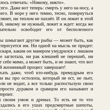
лось отвечать: «Никому, никто».
го. Даже вот теперь: смерть у него на носу, а
 чего. В норе у него темно, тесно, повернуться
глянет, ни теплом не пахнёт. И он лежит в этой
й, никому не нужный, лежит и ждет: когда же
чательно освободит его от бесполезного
ры шмыгают другие рыбы — может быть, как
тересуется им. Ни одной на мысль не придет:
искаря, каким он манером умудрился с лишком
е заглотала, ни рак клешней не перешиб, ни
себе мимо, а может быть, и не знают, что вот
й жизненный процесс завершает!
ыхать даже, чтоб кто-нибудь премудрым его
и вы про остолопа, который не ест, не пьет,
оли не водит, а все только распостылую свою
просто дураком и срамцом его называют и
терпит.
м своим умом и дремал. То есть не то что
аздались в его ушах предсмертные шепоты,