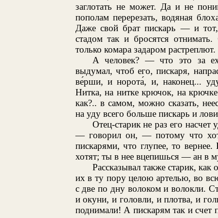
заглотать не может. Да и не пони
пополам перерезать, водяная блох
Даже свой брат пискарь — и тот,
стадом так и бросятся отнимать.
только комара задаром растреплют.
А человек? — что это за ех
выдумал, чтоб его, пискаря, напра
ве́рши, и норота́, и, наконец... 
Нитка, на нитке крючок, на крючке
как?.. в самом, можно сказать, н
на уду всего больше пискарь и лови
Отец-старик не раз его насчет 
— говорил он, — потому что хоть
пискарями, что глупее, то вернее.
хотят; ты в нее вцепишься — ан в м
Рассказывал также старик, как 
их в ту пору целою артелью, во вс
с две по дну волоком и волокли. С
и окуни, и головли, и плотва, и г
поднимали! А пискарям так и счет п