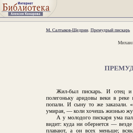
М. Салтыков-Щедрин
.
Премудрый пискарь
Михаил
ПРЕМУ
Жил-был пискарь. И отец и
полегоньку аридовы веки в реке 
попали. И сыну то же заказали. 
умирая, — коли хочешь жизнью жуир
А у молодого пискаря ума пал
видит: куда ни обернется — везде
плавают, а он всех меньше; всяк