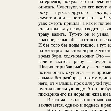
натерпелся, покуда его по реке в
описать. Чувствует, что его везут,
боку — щука, с другого — окунь; ду
съедят, а они — не трогают... «В т
уме: смерть пришла! а как и поче
стали крылья у невода сводить, выв
траву валить. Тут-то он и узнал,
красное; серые облака от него вверх
И без того без воды тошно, а тут 
на «костре» на этом черное что-т
время бури, ходуном ходит. Это — «
вали в «котел» рыбу — будет «у
Шваркнет рыбак рыбину — та сначал
потом опять окунется — и присмир
сначала без разбора, а потом один 
него, от малыша, прок для ухи! пущ
пустил в вольную воду. А он, не бу
пискариха его из норы ни жива ни м
И что же! сколько ни толковал 
заключается, однако и поднесь в ре
Но он, пискарь-сын, отлично 