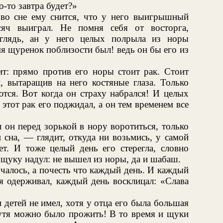
о-то завтра будет?»
 во сне ему снится, что у него выигрышный
яч выиграл. Не помня себя от восторга,
глядь, ан у него целых полрыла из норы
емя щуренок поблизости был! ведь он бы его из
т: прямо против его норы стоит рак. Стоит
, вытаращив на него костяные глаза. Только
тся. Вот когда он страху набрался! И целых
 этот рак его поджидал, а он тем временем все
л он перед зорькой в нору воротиться, только
 сна, — глядит, откуда ни возьмись, у самой
т. И тоже целый день его стерегла, словно
 щуку надул: не вышел из норы, да и шабаш.
лучалось, а почесть что каждый день. И каждый
я одерживал, каждый день восклицал: «Слава
 детей не имел, хотя у отца его была большая
шутя можно было прожить! В то время и щуки