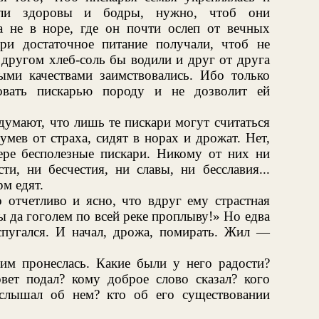
ыли здоровы и бодры, нужно, чтоб они
а не в норе, где он почти ослеп от вечных
ри достаточное питание получали, чтоб не
 другом хлеб-соль бы водили и друг от друга
ми качествами заимствовались. Ибо только
овать пискарью породу и не дозволит ей
думают, что лишь те пискари могут считаться
мев от страха, сидят в норах и дрожат. Нет,
ере бесполезные пискари. Никому от них ни
ти, ни бесчестия, ни славы, ни бесславия...
рм едят.
о отчетливо и ясно, что вдруг ему страстная
ы да гоголем по всей реке проплыву!» Но едва
спугался. И начал, дрожа, помирать. Жил —
им пронеслась. Какие были у него радости?
ет подал? кому доброе слово сказал? кого
 слышал об нем? кто об его существовании