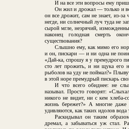
И на все эти вопросы ему приш
Он жил и дрожал — только и все
он все дрожит, сам не знает, из-за
негде, ни солнечный луч туда не за
сырой мгле, незрячий, изможденны
наконец голодная смерть окон
существования?
Слышно ему, как мимо его но
и он, пискари — и ни одна не поин
«Дай-ка, спрошу я у премудрого п
сто лет прожить, и ни щука его н
рыболов на уду не поймал?» Плывут 
в этой норе премудрый пискарь сво
И что́ всего обиднее: не сл
называл. Просто говорят: «Слыхал
никого не видит, ни с кем хлеба-с
жизнь бережет?» А многие даже 
удивляются, как таких идолов вода 
Раскидывал он таким образо
дремал, а забываться уж стал. Р