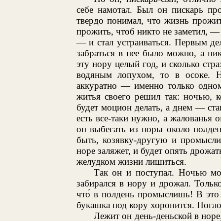
себе намотал. Был он пискарь пр
твердо понимал, что жизнь прожит
прожить, чтоб никто не заметил, — 
— и стал устраиваться. Первым де
забраться в нее было можно, а н
эту нору целый год, и сколько стра
водяным лопухом, то в осоке. На
аккуратно — именно только одном
житья своего решил так: ночью, 
будет моцион делать, а днем — стан
есть все-таки нужно, а жалованья о
он выбегать из норы около полден,
быть, козявку-другую и промысли
норе заляжет, и будет опять дрожат
желудком жизни лишиться.
Так он и поступал. Ночью мо
забирался в нору и дрожал. Тольк
что́ в полдень промыслишь! В это
букашка под кору хоронится. Погл
Лежит он день-деньской в норе,