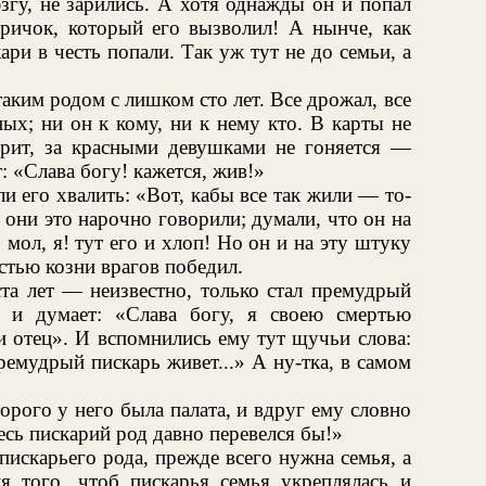
згу, не зарились. А хотя однажды он и попал
аричок, который его вызволил! А нынче, как
ари в честь попали. Так уж тут не до семьи, а
ким родом с лишком сто лет. Все дрожал, все
ых; ни он к кому, ни к нему кто. В карты не
курит, за красными девушками не гоняется —
: «Слава богу! кажется, жив!»
ли его хвалить: «Вот, кабы все так жили — то-
 они это нарочно говорили; думали, что он на
мол, я! тут его и хлоп! Но он и на эту штуку
стью козни врагов победил.
та лет — неизвестно, только стал премудрый
 и думает: «Слава богу, я своею смертью
и отец». И вспомнились ему тут щучьи слова:
ремудрый пискарь живет...» А ну-тка, в самом
орого у него была палата, и вдруг ему словно
есь пискарий род давно перевелся бы!»
искарьего рода, прежде всего нужна семья, а
ля того, чтоб пискарья семья укреплялась и