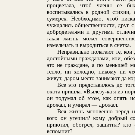
процветала, чтоб члены ее б
воспитывались в родной стихии, 
сумерек. Необходимо, чтоб писка
чуждались общественности, друг с
добродетелями и другими отличны
такая жизнь может совершенств
измельчать и выродиться в снетка.
Неправильно полагают те, кои 
достойными гражданами, кои, обезу
это не граждане, а по меньшей м
тепло, ни холодно, никому ни чес
живут, даром место занимают да ко
Все это представилось до тог
охота пришла: «Вылезу-ка я из нор
он подумал об этом, как опять и
дрожал, и умирал — дрожал.
Вся жизнь мгновенно перед н
кого он утешил? кому добрый сов
приютил, обогрел, защитил? кто
вспомнит?