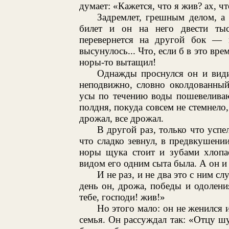
думает: «Кажется, что я жив? ах, чт
Задремлет, грешным делом, а
билет и он на него двести тыс
перевернется на другой бок — 
высунулось... Что, если б в это вр
норы-то вытащил!
Однажды проснулся он и види
неподвижно, словно околдованный
усы по течению воды пошевеливаю
полдня, покуда совсем не стемнело,
дрожал, все дрожал.
В другой раз, только что успе
что сладко зевнул, в предвкушении
норы щука стоит и зубами хлопае
видом его одним сыта была. А он и
И не раз, и не два это с ним с
день он, дрожа, победы и одолени
тебе, господи! жив!»
Но этого мало: он не женился и
семья. Он рассуждал так: «Отцу 