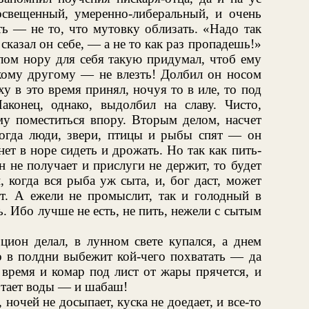
освещенный, умеренно-либеральный, и очень
ь — не то, что мутовку облизать. «Надо так
сказал он себе, — а не то как раз пропадешь!»
лом нору для себя такую придумал, чтоб ему
икому другому — не влезть! Долбил он носом
ху в это время принял, ночуя то в иле, то под
конец, однако, выдолбил на славу. Чисто,
у поместиться впору. Вторым делом, насчет
когда люди, звери, птицы и рыбы спят — он
ет в норе сидеть и дрожать. Но так как пить-
н не получает и прислуги не держит, то будет
 когда вся рыба уж сыта, и, бог даст, может
т. А ежели не промыслит, так и голодный в
ь. Ибо лучше не есть, не пить, нежели с сытым
цион делал, в лунном свете купался, а днем
о в полдни выбежит кой-чего похватать — да
 время и комар под лист от жары прячется, и
отает воды — и шабаш!
 ночей не досыпает, куска не доедает, и все-то