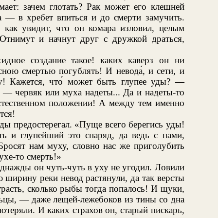
мает: зачем глотать? Рак может его клешней
а — в хребет впиться и до смерти замучить.
 как увидит, что он комара изловил, целым
 Отнимут и начнут друг с дружкой драться,
идное создание такое! каких каверз он ни
сною смертью погублять! И невода́, и сети, и
уду! Кажется, что́ может быть глупее уды? —
 — червяк или муха надеты... Да и надеты-то
еестественном положении! А между тем именно
тся!
уды предостерегал. «Пуще всего берегись уды!
 и глупейший это снаряд, да ведь с нами,
 Бросят нам муху, словно нас же приголубить
ухе-то смерть!»
однажды он чуть-чуть в уху не угодил. Ловили
ю ширину реки невод растянули, да так версты
трасть, сколько рыбы тогда попалось! И щуки,
ольцы, — даже лещей-лежебоков из тины со дна
отеряли. И каких страхов он, старый пискарь,