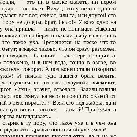
олокли, — это ни в сказке сказать, ни пером
 а куда — не знает. Видит, что у него с одного
мает: вот-вот, сейчас, или та, или другой его
у пору не до еды, брат, было!» У всех одно на
му она пришла — никто не понимает. Наконец
олокли его на берег и начали рыбу из мотни в
 что́ такое уха. Трепещется на песке что-то
 бегут; а жарко таково́, что он сразу разомлел.
еще поддают... Слышит — «костер», говорят. А
о положено, и в нем вода, точно в озере, во
котел», говорят. А под конец стали говорить:
ха»! И начали туда нашего брата валить.
а окунется, потом, как полоумная, выскочит,
еет. «Ухи», значит, отведала. Валили-валили
старичок глянул на него и говорит: «Какой от
ай в реке порастет!» Взял его под жабры, да и
дь глуп, во все лопатки — домой! Прибежал, а
ертва выглядывает...
старик в ту пору, что́ такое уха и в чем она
ке редко кто здравые понятия об ухе имеет!
запомнил поучения пискаря-отца, да и на ус