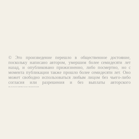
© Это произведение перешло в общественное достояние,
поскольку написано автором, умершим более семидесяти лет
назад, и опубликовано прижизненно, либо посмертно, но с
момента публикации также прошло более семидесяти лет. Оно
может свободно использоваться любым лицом без чьего-либо
согласия или разрешения и без выплаты авторского
вознаграждения.
Email:
otklik@ilibrary.ru
О библиотеке
Реклама на сайте
©1996—2026 Алексей Комаров. Подборка произведений,
оформление, программирование.