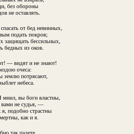
и, без обороны
ов не оставлять.
 спасать от бед невинных,
вым подать покров;
х защищать бессильных,
ь бедных из оков.
т! — видят и не знают!
мздою очеса:
ы землю потрясают,
зыблет небеса.
 мнил, вы боги властны,
 вами не судья, —
к я, подобно страстны
мертны, как и я.
бно так падете,