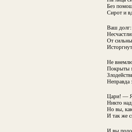
Без помощ
Сирот и вд
Ваш долг:
Несчастли
От сильны
Исторгнут
Не внемлю
Покрыты 
Злодейств
Неправда 
Цари! — Я
Никто над
Но вы, ка
И так же с
И вы подо