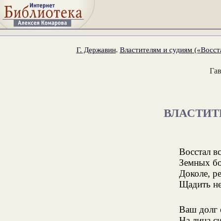
Г. Державин
.
Властителям и судиям («Восста
Га
ВЛАСТИТ
Восстал в
Земных бо
Доколе, ре
Щадить не
Ваш долг 
На лица с