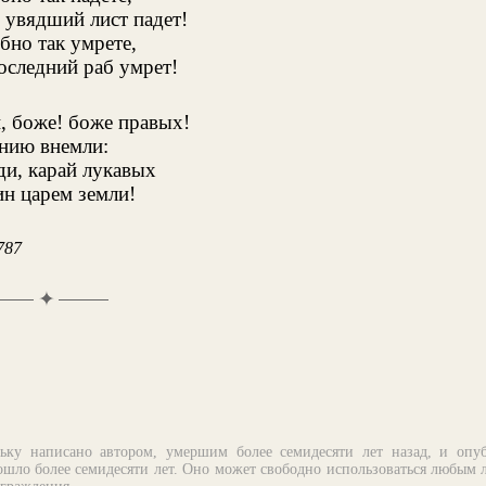
в увядший лист падет!
бно так умрете,
оследний раб умрет!
, боже! боже правых!
нию внемли:
ди, карай лукавых
ин царем земли!
787
✦
ьку написано автором, умершим более семидесяти лет назад, и опу
шло более семидесяти лет. Оно может свободно использоваться любым 