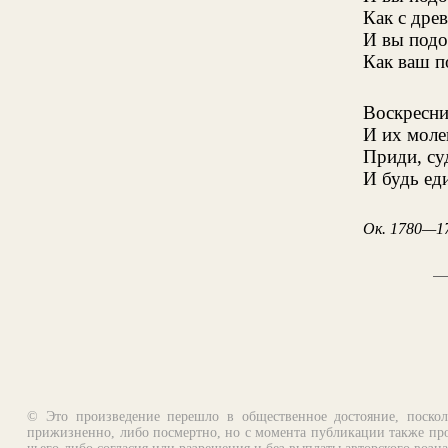
Как с дре
И вы подо
Как ваш п
Воскресни
И их моле
Приди, су
И будь ед
Ок. 1780—1
© Это произведение перешло в общественное достояние, поскол
прижизненно, либо посмертно, но с момента публикации также про