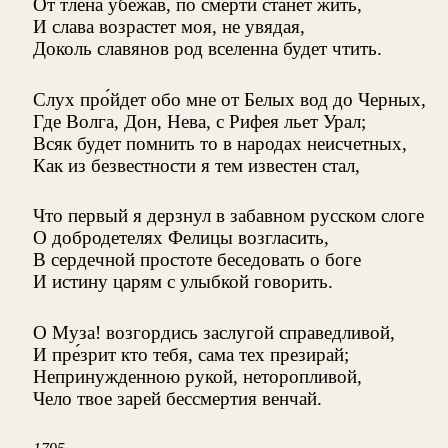
От тлена убежав, по смерти станет жить,
И слава возрастет моя, не увядая,
Доколь славянов род вселенна будет чтить.
Слух про́йдет обо мне от Белых вод до Черных,
Где Волга, Дон, Нева, с Рифея льет Урал;
Всяк будет помнить то в народах неисчетных,
Как из безвестности я тем известен стал,
Что первый я дерзнул в забавном русском слоге
О добродетелях Фелицы возгласить,
В сердечной простоте беседовать о боге
И истину царям с улыбкой говорить.
О Муза! возгордись заслугой справедливой,
И пре́зрит кто тебя, сама тех презирай;
Непринужденною рукой, неторопливой,
Чело твое зарей бессмертия венчай.