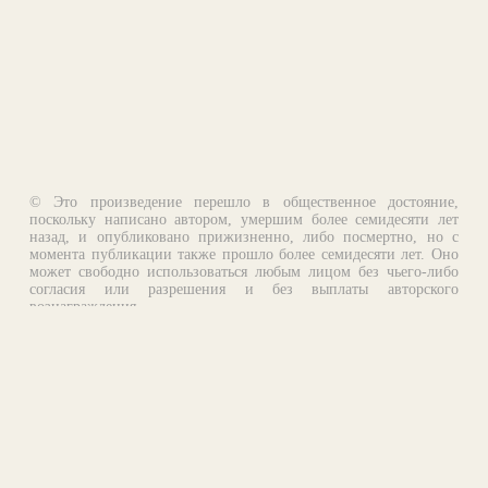
© Это произведение перешло в общественное достояние,
поскольку написано автором, умершим более семидесяти лет
назад, и опубликовано прижизненно, либо посмертно, но с
момента публикации также прошло более семидесяти лет. Оно
может свободно использоваться любым лицом без чьего-либо
согласия или разрешения и без выплаты авторского
вознаграждения.
Email:
otklik@ilibrary.ru
О библиотеке
Реклама на сайте
©1996—2026 Алексей Комаров. Подборка произведений,
оформление, программирование.