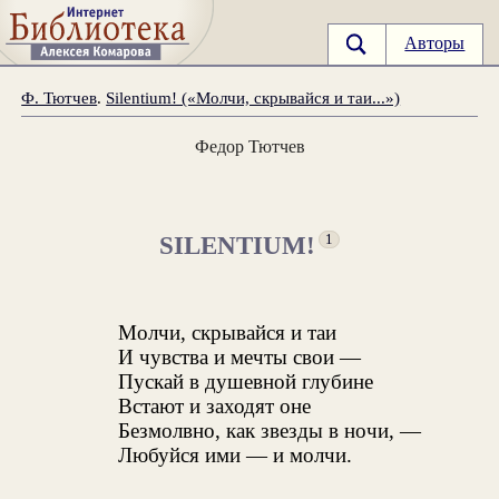
Авторы
Ф. Тютчев
.
Silentium! («Молчи, скрывайся и таи...»)
Федор Тютчев
SILENTIUM!
1
Молчи, скрывайся и таи
И чувства и мечты свои —
Пускай в душевной глубине
Встают и заходят оне
Безмолвно, как звезды в ночи, —
Любуйся ими — и молчи.