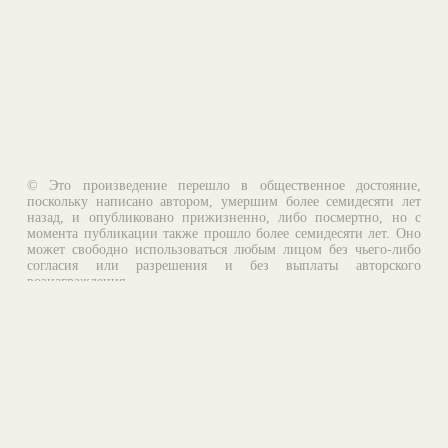
© Это произведение перешло в общественное достояние,
поскольку написано автором, умершим более семидесяти лет
назад, и опубликовано прижизненно, либо посмертно, но с
момента публикации также прошло более семидесяти лет. Оно
может свободно использоваться любым лицом без чьего-либо
согласия или разрешения и без выплаты авторского
вознаграждения.
Email:
otklik@ilibrary.ru
О библиотеке
Реклама на сайте
©1996—2026 Алексей Комаров. Подборка произведений,
оформление, программирование.