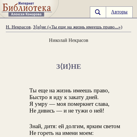
Авторы
Н. Некрасов
.
З⟨и⟩не («Ты еще на жизнь имеешь право...»)
Николай Некрасов
З⟨И⟩НЕ
Ты еще на жизнь имеешь право,
Быстро я иду к закату дней.
Я умру — моя померкнет слава,
Не дивись — и не тужи о ней!
Знай, дитя: ей долгим, ярким светом
Не гореть на имени моем: