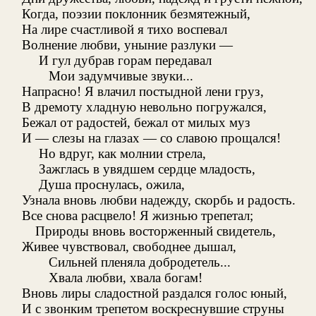
Когда, поэзии поклонник безмятежный,
На лире счастливой я тихо воспевал
Волнение любви, уныние разлуки —
И гул дубрав горам передавал
Мои задумчивые звуки...
Напрасно! Я влачил постыдной лени груз,
В дремоту хладную невольно погружался,
Бежал от радостей, бежал от милых муз
И — слезы на глазах — со славою прощался!
Но вдруг, как молнии стрела,
Зажглась в увядшем сердце младость,
Душа проснулась, ожила,
Узнала вновь любви надежду, скорбь и радость.
Все снова расцвело! Я жизнью трепетал;
Природы вновь восторженный свидетель,
Живее чувствовал, свободнее дышал,
Сильней пленяла добродетель...
Хвала любви, хвала богам!
Вновь лиры сладостной раздался голос юный,
И с звонким трепетом воскреснувшие струны