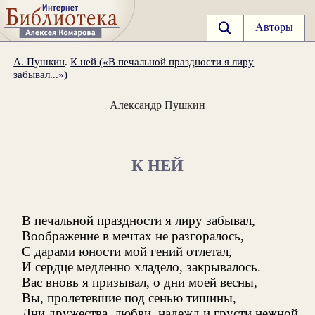
Авторы
А. Пушкин
.
К ней («В печальной праздности я лиру
забывал...»)
Александр Пушкин
К НЕЙ
В печальной праздности я лиру забывал,
Воображение в мечтах не разгоралось,
С дарами юности мой гений отлетал,
И сердце медленно хладело, закрывалось.
Вас вновь я призывал, о дни моей весны,
Вы, пролетевшие под сенью тишины,
Дни дружества, любви, надежд и грусти нежной,