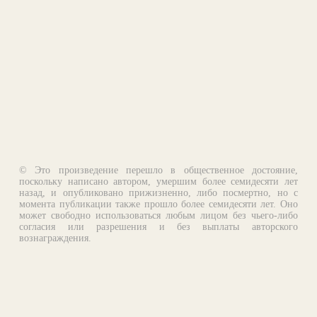
© Это произведение перешло в общественное достояние,
поскольку написано автором, умершим более семидесяти лет
назад, и опубликовано прижизненно, либо посмертно, но с
момента публикации также прошло более семидесяти лет. Оно
может свободно использоваться любым лицом без чьего-либо
согласия или разрешения и без выплаты авторского
вознаграждения.
Email:
otklik@ilibrary.ru
О библиотеке
Реклама на сайте