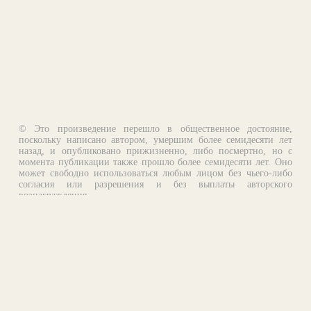
© Это произведение перешло в общественное достояние,
поскольку написано автором, умершим более семидесяти лет
назад, и опубликовано прижизненно, либо посмертно, но с
момента публикации также прошло более семидесяти лет. Оно
может свободно использоваться любым лицом без чьего-либо
согласия или разрешения и без выплаты авторского
вознаграждения.
Email:
otklik@ilibrary.ru
О библиотеке
Реклама на сайте
©1996—2026 Алексей Комаров. Подборка произведений,
оформление, программирование.