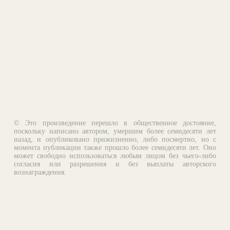
© Это произведение перешло в общественное достояние,
поскольку написано автором, умершим более семидесяти лет
назад, и опубликовано прижизненно, либо посмертно, но с
момента публикации также прошло более семидесяти лет. Оно
может свободно использоваться любым лицом без чьего-либо
согласия или разрешения и без выплаты авторского
вознаграждения.
Email:
otklik@ilibrary.ru
О библиотеке
Реклама на сайте