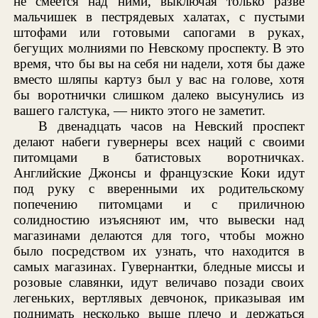
не смеется над ними, выключая только разве
мальчишек в пестрядевых халатах, с пустыми
штофами или готовыми сапогами в руках,
бегущих молниями по Невскому проспекту. В это
время, что бы вы на себя ни надели, хотя бы даже
вместо шляпы картуз был у вас на голове, хотя
бы воротнички слишком далеко высунулись из
вашего галстука, — никто этого не заметит.
В двенадцать часов на Невский проспект
делают набеги гувернеры всех наций с своими
питомцами в батистовых воротничках.
Английские Джонсы и французские Коки идут
под руку с вверенными их родительскому
попечению питомцами и с приличною
солидностию изъясняют им, что вывески над
магазинами делаются для того, чтобы можно
было посредством их узнать, что находится в
самых магазинах. Гувернантки, бледные миссы и
розовые славянки, идут величаво позади своих
легеньких, вертлявых девчонок, приказывая им
поднимать несколько выше плечо и держаться