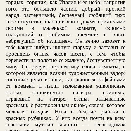
гордых, горячих, как Италия и ее небо; напротив
того, это большею частию добрый, кроткий
народ, застенчивый, беспечный, любящий тихо
свое искусство, пьющий чай с двумя приятелями
своими в маленькой комнате, скромно
толкующий о любимом предмете и вовсе
небрегущий об излишнем. Он вечно зазовет к
себе какую-нибудь нищую старуху и заставит ее
просидеть битых часов шесть, с тем, чтобы
перевести на полотно ее жалкую, бесчувственную
мину. Он рисует перспективу своей комнаты, в
которой является всякий художественный вздор:
гипсовые руки и ноги, сделавшиеся кофейными
от времени и пыли, изломанные живописные
станки, опрокинутая палитра, приятель,
играющий на гитаре, стены, запачканные
красками, с растворенным окном, сквозь которое
мелькает бледная Нева и бедные рыбаки в
красных рубашках. У них всегда почти на всем
серенький мутный колорит — неизгладимая
печать севера. При всем том они с истинным