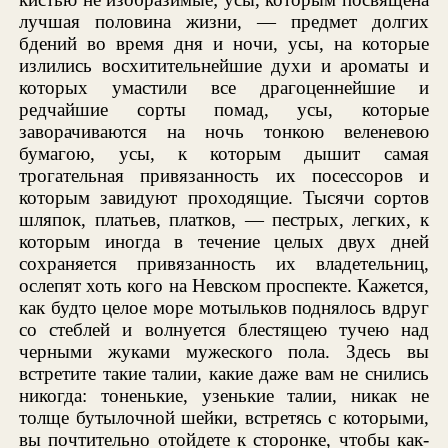
лучшая половина жизни, — предмет долгих
бдений во время дня и ночи, усы, на которые
излились восхитительнейшие духи и ароматы и
которых умастили все драгоценнейшие и
редчайшие сорты помад, усы, которые
заворачиваются на ночь тонкою веленевою
бумагою, усы, к которым дышит самая
трогательная привязанность их посессоров и
которым завидуют проходящие. Тысячи сортов
шляпок, платьев, платков, — пестрых, легких, к
которым иногда в течение целых двух дней
сохраняется привязанность их владетельниц,
ослепят хоть кого на Невском проспекте. Кажется,
как будто целое море мотыльков поднялось вдруг
со стеблей и волнуется блестящею тучею над
черными жуками мужеского пола. Здесь вы
встретите такие талии, какие даже вам не снились
никогда: тоненькие, узенькие талии, никак не
толще бутылочной шейки, встретясь с которыми,
вы почтительно отойдете к сторонке, чтобы как-