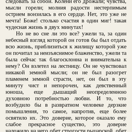
следовать за собой. Колени его дрожали; чувства,
мысли горели; молния радости нестерпимым
острием вонзилась в его сердце. Нет, это уже не
мечта! Боже! столько счастия в один миг! такая
чудесная жизнь в двух минутах!
Но не во сне ли это все? ужели та, за один
небесный взгляд которой он готов бы был отдать
всю жизнь, приблизиться к жилищу которой уже
он почитал за неизъяснимое блаженство, ужели та
была сейчас так благосклонна и внимательна к
нему? Он взлетел на лестницу. Он не чувствовал
никакой земной мысли; он не был разогрет
пламенем земной страсти, нет, он был в эту
минуту чист и непорочен, как девственный
юноша, еще дышащий неопределенною
духовною потребностью любви. И то, что
возбудило бы в развратном человеке дерзкие
помышления, то самое, напротив, еще более
освятило их. Это доверие, которое оказало ему
слабое прекрасное существо, это доверие
наложило на него обет строгости рыцарской, обет