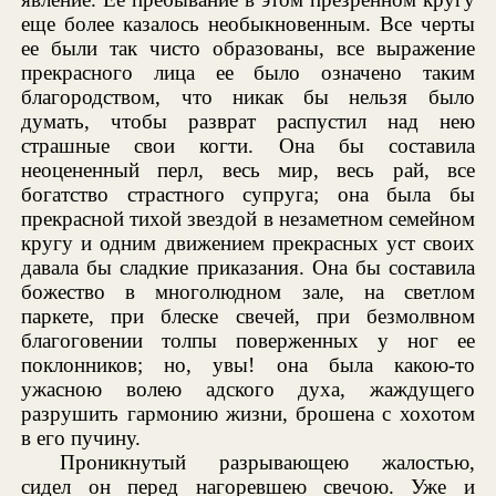
еще более казалось необыкновенным. Все черты
ее были так чисто образованы, все выражение
прекрасного лица ее было означено таким
благородством, что никак бы нельзя было
думать, чтобы разврат распустил над нею
страшные свои когти. Она бы составила
неоцененный перл, весь мир, весь рай, все
богатство страстного супруга; она была бы
прекрасной тихой звездой в незаметном семейном
кругу и одним движением прекрасных уст своих
давала бы сладкие приказания. Она бы составила
божество в многолюдном зале, на светлом
паркете, при блеске свечей, при безмолвном
благоговении толпы поверженных у ног ее
поклонников; но, увы! она была какою-то
ужасною волею адского духа, жаждущего
разрушить гармонию жизни, брошена с хохотом
в его пучину.
Проникнутый разрывающею жалостью,
сидел он перед нагоревшею свечою. Уже и