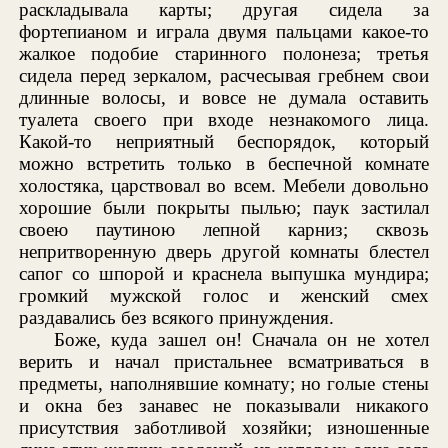
раскладывала карты; другая сидела за
фортепианом и играла двумя пальцами какое-то
жалкое подобие старинного полонеза; третья
сидела перед зеркалом, расчесывая гребнем свои
длинные волосы, и вовсе не думала оставить
туалета своего при входе незнакомого лица.
Какой-то неприятный беспорядок, который
можно встретить только в беспечной комнате
холостяка, царствовал во всем. Мебели довольно
хорошие были покрыты пылью; паук застилал
своею паутиною лепной карниз; сквозь
непритворенную дверь другой комнаты блестел
сапог со шпорой и краснела выпушка мундира;
громкий мужской голос и женский смех
раздавались без всякого принуждения.
Боже, куда зашел он! Сначала он не хотел
верить и начал пристальнее всматриваться в
предметы, наполнявшие комнату; но голые стены
и окна без занавес не показывали никакого
присутствия заботливой хозяйки; изношенные