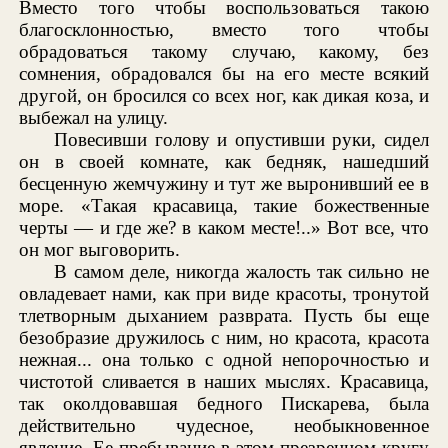
Вместо того чтобы воспользоваться такою
благосклонностью, вместо того чтобы
обрадоваться такому случаю, какому, без
сомнения, обрадовался бы на его месте всякий
другой, он бросился со всех ног, как дикая коза, и
выбежал на улицу.
Повесивши голову и опустивши руки, сидел
он в своей комнате, как бедняк, нашедший
бесценную жемчужину и тут же выронивший ее в
море. «Такая красавица, такие божественные
черты — и где же? в каком месте!..» Вот все, что
он мог выговорить.
В самом деле, никогда жалость так сильно не
овладевает нами, как при виде красоты, тронутой
тлетворным дыханием разврата. Пусть бы еще
безобразие дружилось с ним, но красота, красота
нежная... она только с одной непорочностью и
чистотой сливается в наших мыслях. Красавица,
так околдовавшая бедного Пискарева, была
действительно чудесное, необыкновенное
явление. Ее пребывание в этом презренном кругу