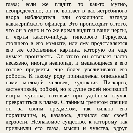
глаза; если же глядит, то как-то мутно,
неопределенно; он не вонзает в вас ястребиного
взора наблюдателя или соколиного взгляда
кавалерийского офицера. Это происходит оттого,
что он в одно и то же время видит и ваши черты,
и черты какого-нибудь гипсового Геркулеса,
стоящего в его комнате, или ему представляется
его же собственная картина, которую он еще
думает произвесть. От этого он отвечает часто
несвязно, иногда невпопад, и мешающиеся в его
голове предметы еще более увеличивают его
робость. К такому роду принадлежал описанный
нами молодой человек, художник Пискарев,
застенчивый, робкий, но в душе своей носивший
искры чувства, готовые при удобном случае
превратиться в пламя. С тайным трепетом спешил
он за своим предметом, так сильно его
поразившим, и, казалось, дивился сам своей
дерзости. Незнакомое существо, к которому так
прильнули его глаза, мысли и чувства, вдруг