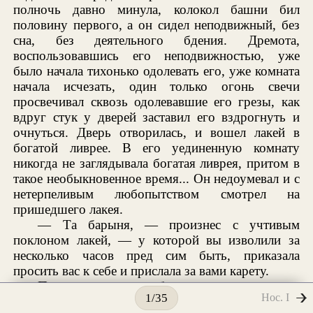
полночь давно минула, колокол башни бил
половину первого, а он сидел неподвижный, без
сна, без деятельного бдения. Дремота,
воспользовавшись его неподвижностью, уже
было начала тихонько одолевать его, уже комната
начала исчезать, один только огонь свечи
просвечивал сквозь одолевавшие его грезы, как
вдруг стук у дверей заставил его вздрогнуть и
очнуться. Дверь отворилась, и вошел лакей в
богатой ливрее. В его уединенную комнату
никогда не заглядывала богатая ливрея, притом в
такое необыкновенное время... Он недоумевал и с
нетерпеливым любопытством смотрел на
пришедшего лакея.
— Та барыня, — произнес с учтивым
поклоном лакей, — у которой вы изволили за
несколько часов пред сим быть, приказала
просить вас к себе и прислала за вами карету.
Пискарев стоял в безмолвном удивлении:
Нос. I
1/35
«Карету, лакей в ливрее!.. Нет, здесь, верно, есть