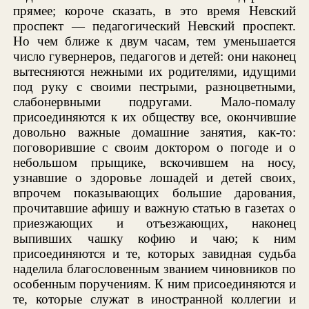
прямее; короче сказать, в это время Невский
проспект — педагогический Невский проспект.
Но чем ближе к двум часам, тем уменьшается
число гувернеров, педагогов и детей: они наконец
вытесняются нежными их родителями, идущими
под руку с своими пестрыми, разноцветными,
слабонервными подругами. Мало-помалу
присоединяются к их обществу все, окончившие
довольно важные домашние занятия, как-то:
поговорившие с своим доктором о погоде и о
небольшом прыщике, вскочившем на носу,
узнавшие о здоровье лошадей и детей своих,
впрочем показывающих большие дарования,
прочитавшие афишу и важную статью в газетах о
приезжающих и отъезжающих, наконец
выпивших чашку кофию и чаю; к ним
присоединяются и те, которых завидная судьба
наделила благословенным званием чиновников по
особенным поручениям. К ним присоединяются и
те, которые служат в иностранной коллегии и