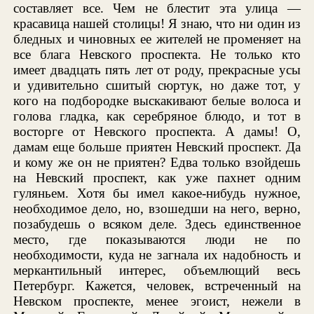
составляет все. Чем не блестит эта улица —
красавица нашей столицы! Я знаю, что ни один из
бледных и чиновных ее жителей не променяет на
все блага Невского проспекта. Не только кто
имеет двадцать пять лет от роду, прекрасные усы
и удивительно сшитый сюртук, но даже тот, у
кого на подбородке выскакивают белые волоса и
голова гладка, как серебряное блюдо, и тот в
восторге от Невского проспекта. А дамы! О,
дамам еще больше приятен Невский проспект. Да
и кому же он не приятен? Едва только взойдешь
на Невский проспект, как уже пахнет одним
гуляньем. Хотя бы имел какое-нибудь нужное,
необходимое дело, но, взошедши на него, верно,
позабудешь о всяком деле. Здесь единственное
место, где показываются люди не по
необходимости, куда не загнала их надобность и
меркантильный интерес, объемлющий весь
Петербург. Кажется, человек, встреченный на
Невском проспекте, менее эгоист, нежели в