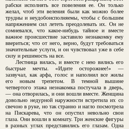
рабски исполнять все повеления ее. Он только
желал, чтоб эти веления были как можно более
трудны и неудобоисполняемы, чтобы с большим
напряжением сил лететь преодолевать их. Он не
сомневался, что какое-нибудь тайное и вместе
важное происшествие заставило незнакомку ему
ввериться; что от него, верно, будут требоваться
значительные услуги, и он чувствовал уже в себе
силу и решимость на все.
Лестница вилась, и вместе с нею вились его
быстрые мечты. «Идите осторожнее!» —
зазвучал, как арфа, голос и наполнил все жилы
его новым трепетом. В темной вышине
четвертого этажа незнакомка постучала в дверь,
— она отворилась, и они вошли вместе. Женщина
довольно недурной наружности встретила их со
свечою в руке, но так странно и нагло посмотрела
на Пискарева, что он опустил невольно свои
глаза. Они вошли в комнату. Три женские фигуры
в разных углах представились его глазам. Одна