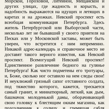
Морской, Гороховой, Литейной, Мещанской и
других улицах, где жадность и корысть, и
надобность выражаются на идущих и летящих в
каретах и на дрожках. Невский проспект есть
всеобщая коммуникация Петербурга. Здесь
житель Петербургской или Выборгской части,
несколько лет не бывавший у своего приятеля на
Песках или у Московской заставы, может быть
уверен, что встретится с ним непременно.
Никакой адрес-календарь и справочное место не
доставят такого верного известия, как Невский
проспект. Всемогущий Невский проспект!
Единственное развлечение бедного на гулянье
Петербурга! Как чисто подметены его тротуары,
и, Боже, сколько ног оставило на нем следы свои!
И неуклюжий грязный сапог отставного солдата,
под тяжестию которого, кажется, трескается
самый гранит, и миниатюрный, легкий, как дым,
башмачок молоденькой дамы, оборачивающей
свою головку к блестящим окнам магазина, как
подсолнечник к солнцу, и гремящая сабля