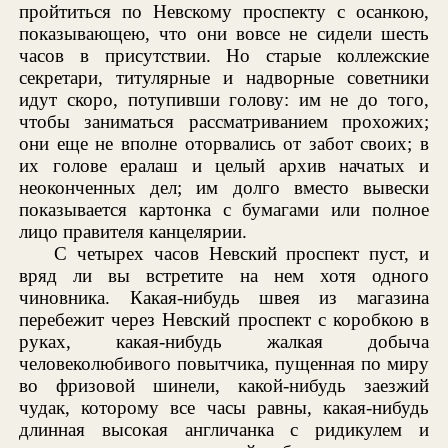
пройтиться по Невскому проспекту с осанкою,
показывающею, что они вовсе не сидели шесть
часов в присутствии. Но старые коллежские
секретари, титулярные и надворные советники
идут скоро, потупивши голову: им не до того,
чтобы заниматься рассматриванием прохожих;
они еще не вполне оторвались от забот своих; в
их голове ералаш и целый архив начатых и
неоконченных дел; им долго вместо вывески
показывается картонка с бумагами или полное
лицо правителя канцелярии.
С четырех часов Невский проспект пуст, и
вряд ли вы встретите на нем хотя одного
чиновника. Какая-нибудь швея из магазина
перебежит через Невский проспект с коробкою в
руках, какая-нибудь жалкая добыча
человеколюбивого повытчика, пущенная по миру
во фризовой шинели, какой-нибудь заезжий
чудак, которому все часы равны, какая-нибудь
длинная высокая англичанка с ридикулем и