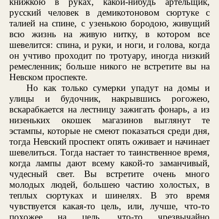
книжкою в руках, какой-нибудь артельщик,
русский человек в демикотоновом сюртуке с
талией на спине, с узенькою бородою, живущий
всю жизнь на живую нитку, в котором все
шевелится: спина, и руки, и ноги, и голова, когда
он учтиво проходит по тротуару, иногда низкий
ремесленник; больше никого не встретите вы на
Невском проспекте.
Но как только сумерки упадут на домы и
улицы и будочник, накрывшись рогожею,
вскарабкается на лестницу зажигать фонарь, а из
низеньких окошек магазинов выглянут те
эстампы, которые не смеют показаться среди дня,
тогда Невский проспект опять оживает и начинает
шевелиться. Тогда настает то таинственное время,
когда лампы дают всему какой-то заманчивый,
чудесный свет. Вы встретите очень много
молодых людей, большею частию холостых, в
теплых сюртуках и шинелях. В это время
чувствуется какая-то цель, или, лучше, что-то
похожее на цель, что-то чрезвычайно