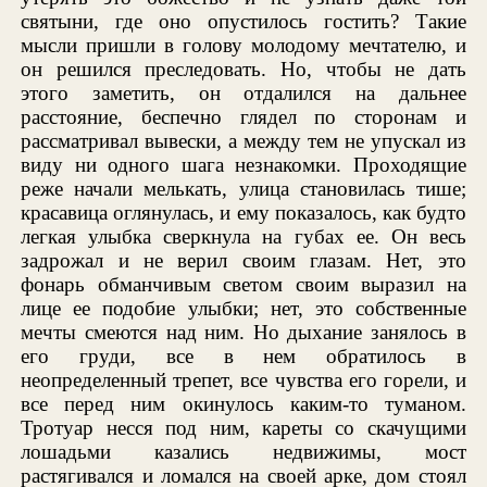
святыни, где оно опустилось гостить? Такие
мысли пришли в голову молодому мечтателю, и
он решился преследовать. Но, чтобы не дать
этого заметить, он отдалился на дальнее
расстояние, беспечно глядел по сторонам и
рассматривал вывески, а между тем не упускал из
виду ни одного шага незнакомки. Проходящие
реже начали мелькать, улица становилась тише;
красавица оглянулась, и ему показалось, как будто
легкая улыбка сверкнула на губах ее. Он весь
задрожал и не верил своим глазам. Нет, это
фонарь обманчивым светом своим выразил на
лице ее подобие улыбки; нет, это собственные
мечты смеются над ним. Но дыхание занялось в
его груди, все в нем обратилось в
неопределенный трепет, все чувства его горели, и
все перед ним окинулось каким-то туманом.
Тротуар несся под ним, кареты со скачущими
лошадьми казались недвижимы, мост
растягивался и ломался на своей арке, дом стоял