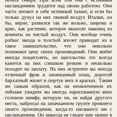
наслаждением трудятся над своею работою. Они
часто питают в себе истинный талант, и если бы
только дунул на них свежий воздух Италии, он
бы, верно, развился так же вольно, широко и
ярко, как растение, которое выносят наконец из
комнаты на чистый воздух. Они вообще очень
робки: звезда и толстый эполет приводят их в
такое замешательство, что они невольно
понижают цену своих произведений. Они любят
иногда пощеголять, но щегольство это всегда
кажется на них слишком резким и несколько
походит на заплату. На них встретите вы иногда
отличный фрак и запачканный плащ, дорогой
бархатный жилет и сюртук весь в красках. Таким
же самым образом, как на неоконченном их
пейзаже увидите вы иногда нарисованную вниз
головою нимфу, которую он, не найдя другого
места, набросал на запачканном грунте прежнего
своего произведения, когда-то писанного им с
наслаждением. Он никогда не глядит вам прямо в