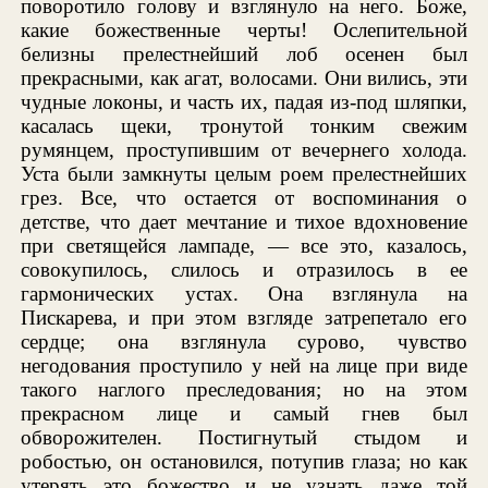
поворотило голову и взглянуло на него. Боже,
какие божественные черты! Ослепительной
белизны прелестнейший лоб осенен был
прекрасными, как агат, волосами. Они вились, эти
чудные локоны, и часть их, падая из-под шляпки,
касалась щеки, тронутой тонким свежим
румянцем, проступившим от вечернего холода.
Уста были замкнуты целым роем прелестнейших
грез. Все, что остается от воспоминания о
детстве, что дает мечтание и тихое вдохновение
при светящейся лампаде, — все это, казалось,
совокупилось, слилось и отразилось в ее
гармонических устах. Она взглянула на
Пискарева, и при этом взгляде затрепетало его
сердце; она взглянула сурово, чувство
негодования проступило у ней на лице при виде
такого наглого преследования; но на этом
прекрасном лице и самый гнев был
обворожителен. Постигнутый стыдом и
робостью, он остановился, потупив глаза; но как
утерять это божество и не узнать даже той