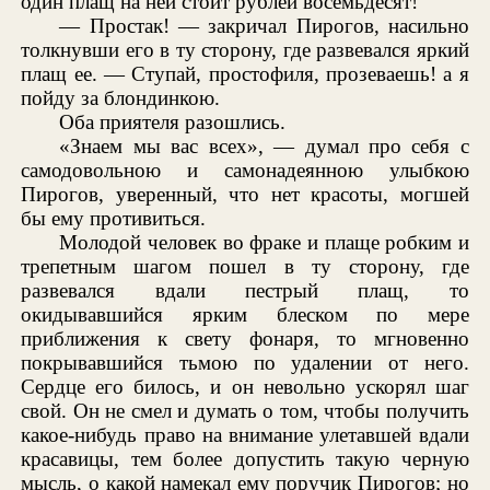
один плащ на ней стоит рублей восемьдесят!
— Простак! — закричал Пирогов, насильно
толкнувши его в ту сторону, где развевался яркий
плащ ее. — Ступай, простофиля, прозеваешь! а я
пойду за блондинкою.
Оба приятеля разошлись.
«Знаем мы вас всех», — думал про себя с
самодовольною и самонадеянною улыбкою
Пирогов, уверенный, что нет красоты, могшей
бы ему противиться.
Молодой человек во фраке и плаще робким и
трепетным шагом пошел в ту сторону, где
развевался вдали пестрый плащ, то
окидывавшийся ярким блеском по мере
приближения к свету фонаря, то мгновенно
покрывавшийся тьмою по удалении от него.
Сердце его билось, и он невольно ускорял шаг
свой. Он не смел и думать о том, чтобы получить
какое-нибудь право на внимание улетавшей вдали
красавицы, тем более допустить такую черную
мысль, о какой намекал ему поручик Пирогов; но