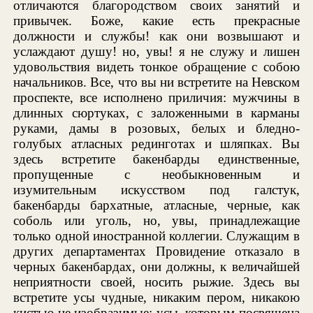
отличаются благородством своих занятий и
привычек. Боже, какие есть прекрасные
должности и службы! как они возвышают и
услаждают душу! но, увы! я не служу и лишен
удовольствия видеть тонкое обращение с собою
начальников. Все, что вы ни встретите на Невском
проспекте, все исполнено приличия: мужчины в
длинных сюртуках, с заложенными в карманы
руками, дамы в розовых, белых и бледно-
голубых атласных рединготах и шляпках. Вы
здесь встретите бакенбарды единственные,
пропущенные с необыкновенным и
изумительным искусством под галстук,
бакенбарды бархатные, атласные, черные, как
соболь или уголь, но, увы, принадлежащие
только одной иностранной коллегии. Служащим в
других департаментах Провидение отказало в
черных бакенбардах, они должны, к величайшей
неприятности своей, носить рыжие. Здесь вы
встретите усы чудные, никаким пером, никакою
кистью не изобразимые; усы, которым посвящена