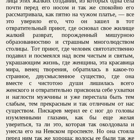
лица этих жалких созданий, из которых одна села
почти перед его носом и так же спокойно его
рассматривала, как пятно на чужом платье, — все
это уверило его, что он зашел в тот
отвратительный приют, где основал свое жилище
жалкий разврат, порожденный мишурною
образованностию и страшным многолюдством
столицы. Тот приют, где человек святотатственно
подавил и посмеялся над всем чистым и святым,
украшающим жизнь, где женщина, эта красавица
мира, венец творения, обратилась в какое-то
странное, двусмысленное существо, где она
вместе с чистотою души лишилась всего
женского и отвратительно присвоила себе ухватки
и наглости мужчины и уже перестала быть тем
слабым, тем прекрасным и так отличным от нас
существом. Пискарев мерил ее с ног до головы
изумленными глазами, как бы еще желая
увериться, та ли это, которая так околдовала и
унесла его на Невском проспекте. Но она стояла
перед ним так же хороша; волосы ее были так же