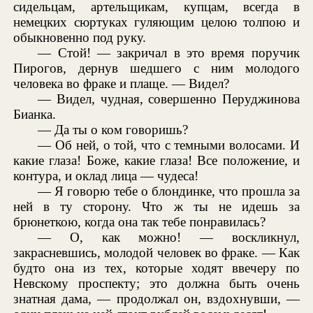
сидельцам, артельщикам, купцам, всегда в
немецких сюртуках гуляющим целою толпою и
обыкновенно под руку.
— Стой! — закричал в это время поручик
Пирогов, дернув шедшего с ним молодого
человека во фраке и плаще. — Видел?
— Видел, чудная, совершенно Перуджинова
Бианка.
— Да ты о ком говоришь?
— Об ней, о той, что с темными волосами. И
какие глаза! Боже, какие глаза! Все положение, и
контура, и оклад лица — чудеса!
— Я говорю тебе о блондинке, что прошла за
ней в ту сторону. Что ж ты не идешь за
брюнеткою, когда она так тебе понравилась?
— О, как можно! — воскликнул,
закрасневшись, молодой человек во фраке. — Как
будто она из тех, которые ходят ввечеру по
Невскому проспекту; это должна быть очень
знатная дама, — продолжал он, вздохнувши, —