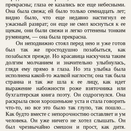
прекрасны; глаза ее казались все еще небесными.
Она была свежа; ей было только семнадцать лет;
видно было, что еще недавно настигнул ее
ужасный разврат; он еще не смел коснуться к ее
щекам, они были свежи и легко оттенены тонким
румянцем, — она была прекрасна.
Он неподвижно стоял перед нею и уже готов
был так же простодушно позабыться, как
позабылся прежде. Но красавица наскучила таким
долгим молчанием и значительно улыбнулась,
глядя ему прямо в глаза. Но эта улыбка была
исполнена какой-то жалкой наглости; она так была
странна и так же шла к ее лицу, как идет
выражение набожности роже взяточника или
бухгалтерская книга поэту. Он содрогнулся. Она
раскрыла свои хорошенькие уста и стала говорить
что-то, но все это было так глупо, так пошло...
Как будто вместе с непорочностию оставляет и ум
человека. Он уже ничего не хотел слышать. Он
был чрезвычайно смешон и прост, как дитя.