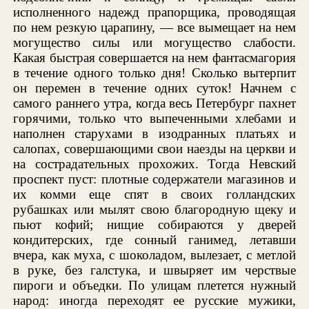
исполненного надежд прапорщика, проводящая
по нем резкую царапину, — все вымещает на нем
могущество силы или могущество слабости.
Какая быстрая совершается на нем фантасмагория
в течение одного только дня! Сколько вытерпит
он перемен в течение одних суток! Начнем с
самого раннего утра, когда весь Петербург пахнет
горячими, только что выпеченными хлебами и
наполнен старухами в изодранных платьях и
салопах, совершающими свои наезды на церкви и
на сострадательных прохожих. Тогда Невский
проспект пуст: плотные содержатели магазинов и
их комми еще спят в своих голландских
рубашках или мылят свою благородную щеку и
пьют кофий; нищие собираются у дверей
кондитерских, где сонный ганимед, летавши
вчера, как муха, с шоколадом, вылезает, с метлой
в руке, без галстука, и швыряет им черствые
пироги и объедки. По улицам плетется нужный
народ: иногда переходят ее русские мужики,