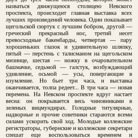
назваться движущеюся столицею Невского
проспекта, происходит главная выставка всех
лучших произведений человека. Один показывает
щегольской сюртук с лучшим бобром, другой —
греческий прекрасный нос, третий несет
превосходные бакенбарды, четвертая — пару
хорошеньких глазок и удивительную шляпку,
пятый — перстень с талисманом на щегольском
мизинце, шестая — ножку в очаровательном
башмачке, седьмой — галстук, возбуждающий
удивление, осьмой — усы, повергающие в
изумление. Но бьет три часа, и выставка
оканчивается, толпа редеет... В три часа — новая
перемена. На Невском проспекте вдруг настает
весна: он покрывается весь чиновниками в
зеленых вицмундирах. Голодные титулярные,
надворные и прочие советники стараются всеми
силами ускорить свой ход. Молодые коллежские
регистраторы, губернские и коллежские секретари
спешат еще воспользоваться временем и