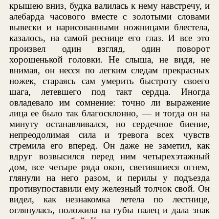
крышею вниз, будка валилась к нему навстречу, и
алебарда часового вместе с золотыми словами
вывески и нарисованными ножницами блестела,
казалось, на самой реснице его глаз. И все это
произвел один взгляд, один поворот
хорошенькой головки. Не слыша, не видя, не
внимая, он несся по легким следам прекрасных
ножек, стараясь сам умерить быстроту своего
шага, летевшего под такт сердца. Иногда
овладевало им сомнение: точно ли выражение
лица ее было так благосклонно, — и тогда он на
минуту останавливался, но сердечное биение,
непреодолимая сила и тревога всех чувств
стремила его вперед. Он даже не заметил, как
вдруг возвысился перед ним четырехэтажный
дом, все четыре ряда окон, светившиеся огнем,
глянули на него разом, и перилы у подъезда
противупоставили ему железный толчок свой. Он
видел, как незнакомка летела по лестнице,
оглянулась, положила на губы палец и дала знак