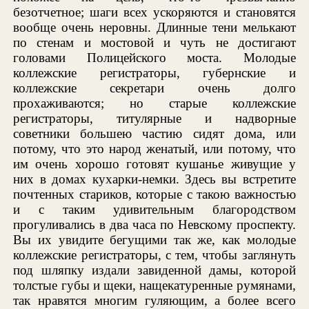
безотчетное; шаги всех ускоряются и становятся
вообще очень неровны. Длинные тени мелькают
по стенам и мостовой и чуть не достигают
головами Полицейского моста. Молодые
коллежские регистраторы, губернские и
коллежские секретари очень долго
прохаживаются; но старые коллежские
регистраторы, титулярные и надворные
советники большею частию сидят дома, или
потому, что это народ женатый, или потому, что
им очень хорошо готовят кушанье живущие у
них в домах кухарки-немки. Здесь вы встретите
почтенных стариков, которые с такою важностью
и с таким удивительным благородством
прогуливались в два часа по Невскому проспекту.
Вы их увидите бегущими так же, как молодые
коллежские регистраторы, с тем, чтобы заглянуть
под шляпку издали завиденной дамы, которой
толстые губы и щеки, нащекатуренные румянами,
так нравятся многим гуляющим, а более всего