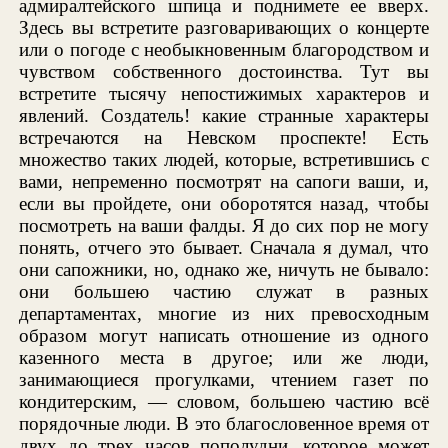
адмиралтейского шпица и поднимете ее вверх.
Здесь вы встретите разговаривающих о концерте
или о погоде с необыкновенным благородством и
чувством собственного достоинства. Тут вы
встретите тысячу непостижимых характеров и
явлений. Создатель! какие странные характеры
встречаются на Невском проспекте! Есть
множество таких людей, которые, встретившись с
вами, непременно посмотрят на сапоги ваши, и,
если вы пройдете, они оборотятся назад, чтобы
посмотреть на ваши фалды. Я до сих пор не могу
понять, отчего это бывает. Сначала я думал, что
они сапожники, но, однако же, ничуть не бывало:
они большею частию служат в разных
департаментах, многие из них превосходным
образом могут написать отношение из одного
казенного места в другое; или же люди,
занимающиеся прогулками, чтением газет по
кондитерским, — словом, большею частию всё
порядочные люди. В это благословенное время от
двух до трех часов пополудни, которое может