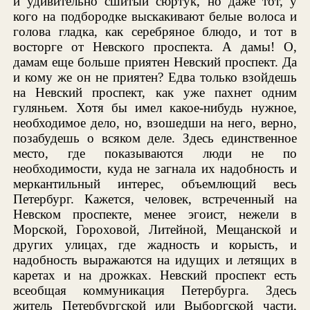
и удивительно сшитый сюртук, но даже тот, у
кого на подбородке выскакивают белые волоса и
голова гладка, как серебряное блюдо, и тот в
восторге от Невского проспекта. А дамы! О,
дамам еще больше приятен Невский проспект. Да
и кому же он не приятен? Едва только взойдешь
на Невский проспект, как уже пахнет одним
гуляньем. Хотя бы имел какое-нибудь нужное,
необходимое дело, но, взошедши на него, верно,
позабудешь о всяком деле. Здесь единственное
место, где показываются люди не по
необходимости, куда не загнала их надобность и
меркантильный интерес, объемлющий весь
Петербург. Кажется, человек, встреченный на
Невском проспекте, менее эгоист, нежели в
Морской, Гороховой, Литейной, Мещанской и
других улицах, где жадность и корысть, и
надобность выражаются на идущих и летящих в
каретах и на дрожках. Невский проспект есть
всеобщая коммуникация Петербурга. Здесь
житель Петербургской или Выборгской части,