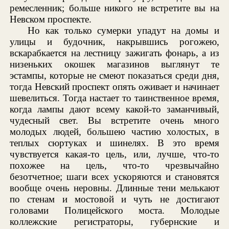
ремесленник; больше никого не встретите вы на
Невском проспекте.
Но как только сумерки упадут на домы и
улицы и будочник, накрывшись рогожею,
вскарабкается на лестницу зажигать фонарь, а из
низеньких окошек магазинов выглянут те
эстампы, которые не смеют показаться среди дня,
тогда Невский проспект опять оживает и начинает
шевелиться. Тогда настает то таинственное время,
когда лампы дают всему какой-то заманчивый,
чудесный свет. Вы встретите очень много
молодых людей, большею частию холостых, в
теплых сюртуках и шинелях. В это время
чувствуется какая-то цель, или, лучше, что-то
похожее на цель, что-то чрезвычайно
безотчетное; шаги всех ускоряются и становятся
вообще очень неровны. Длинные тени мелькают
по стенам и мостовой и чуть не достигают
головами Полицейского моста. Молодые
коллежские регистраторы, губернские и