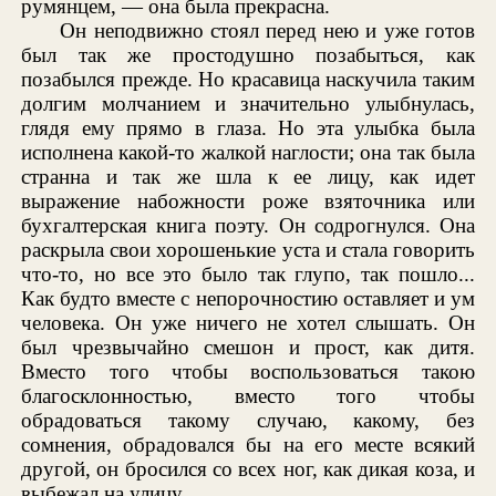
румянцем, — она была прекрасна.
Он неподвижно стоял перед нею и уже готов
был так же простодушно позабыться, как
позабылся прежде. Но красавица наскучила таким
долгим молчанием и значительно улыбнулась,
глядя ему прямо в глаза. Но эта улыбка была
исполнена какой-то жалкой наглости; она так была
странна и так же шла к ее лицу, как идет
выражение набожности роже взяточника или
бухгалтерская книга поэту. Он содрогнулся. Она
раскрыла свои хорошенькие уста и стала говорить
что-то, но все это было так глупо, так пошло...
Как будто вместе с непорочностию оставляет и ум
человека. Он уже ничего не хотел слышать. Он
был чрезвычайно смешон и прост, как дитя.
Вместо того чтобы воспользоваться такою
благосклонностью, вместо того чтобы
обрадоваться такому случаю, какому, без
сомнения, обрадовался бы на его месте всякий
другой, он бросился со всех ног, как дикая коза, и
выбежал на улицу.