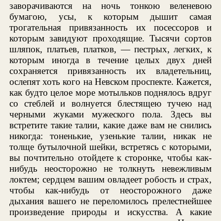
заворачиваются на ночь тонкою веленевою
бумагою, усы, к которым дышит самая
трогательная привязанность их посессоров и
которым завидуют проходящие. Тысячи сортов
шляпок, платьев, платков, — пестрых, легких, к
которым иногда в течение целых двух дней
сохраняется привязанность их владетельниц,
ослепят хоть кого на Невском проспекте. Кажется,
как будто целое море мотыльков поднялось вдруг
со стеблей и волнуется блестящею тучею над
черными жуками мужеского пола. Здесь вы
встретите такие талии, какие даже вам не снились
никогда: тоненькие, узенькие талии, никак не
толще бутылочной шейки, встретясь с которыми,
вы почтительно отойдете к сторонке, чтобы как-
нибудь неосторожно не толкнуть невежливым
локтем; сердцем вашим овладеет робость и страх,
чтобы как-нибудь от неосторожного даже
дыхания вашего не переломилось прелестнейшее
произведение природы и искусства. А какие