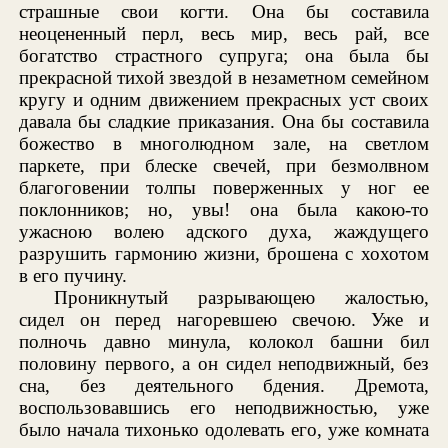
страшные свои когти. Она бы составила
неоцененный перл, весь мир, весь рай, все
богатство страстного супруга; она была бы
прекрасной тихой звездой в незаметном семейном
кругу и одним движением прекрасных уст своих
давала бы сладкие приказания. Она бы составила
божество в многолюдном зале, на светлом
паркете, при блеске свечей, при безмолвном
благоговении толпы поверженных у ног ее
поклонников; но, увы! она была какою-то
ужасною волею адского духа, жаждущего
разрушить гармонию жизни, брошена с хохотом
в его пучину.
Проникнутый разрывающею жалостью,
сидел он перед нагоревшею свечою. Уже и
полночь давно минула, колокол башни бил
половину первого, а он сидел неподвижный, без
сна, без деятельного бдения. Дремота,
воспользовавшись его неподвижностью, уже
было начала тихонько одолевать его, уже комната