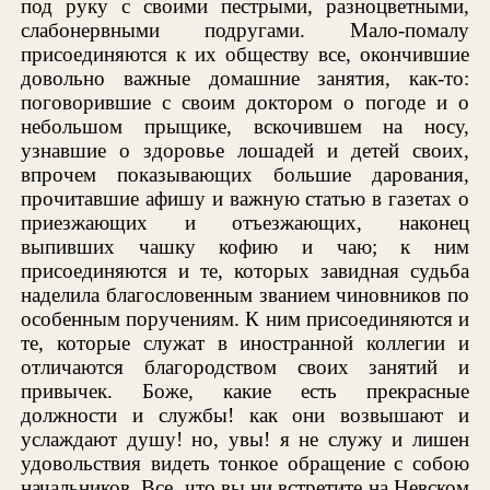
под руку с своими пестрыми, разноцветными,
слабонервными подругами. Мало-помалу
присоединяются к их обществу все, окончившие
довольно важные домашние занятия, как-то:
поговорившие с своим доктором о погоде и о
небольшом прыщике, вскочившем на носу,
узнавшие о здоровье лошадей и детей своих,
впрочем показывающих большие дарования,
прочитавшие афишу и важную статью в газетах о
приезжающих и отъезжающих, наконец
выпивших чашку кофию и чаю; к ним
присоединяются и те, которых завидная судьба
наделила благословенным званием чиновников по
особенным поручениям. К ним присоединяются и
те, которые служат в иностранной коллегии и
отличаются благородством своих занятий и
привычек. Боже, какие есть прекрасные
должности и службы! как они возвышают и
услаждают душу! но, увы! я не служу и лишен
удовольствия видеть тонкое обращение с собою
начальников. Все, что вы ни встретите на Невском