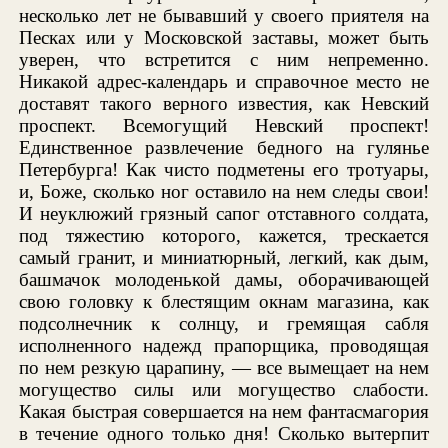
несколько лет не бывавший у своего приятеля на
Песках или у Московской заставы, может быть
уверен, что встретится с ним непременно.
Никакой адрес-календарь и справочное место не
доставят такого верного известия, как Невский
проспект. Всемогущий Невский проспект!
Единственное развлечение бедного на гулянье
Петербурга! Как чисто подметены его тротуары,
и, Боже, сколько ног оставило на нем следы свои!
И неуклюжий грязный сапог отставного солдата,
под тяжестию которого, кажется, трескается
самый гранит, и миниатюрный, легкий, как дым,
башмачок молоденькой дамы, оборачивающей
свою головку к блестящим окнам магазина, как
подсолнечник к солнцу, и гремящая сабля
исполненного надежд прапорщика, проводящая
по нем резкую царапину, — все вымещает на нем
могущество силы или могущество слабости.
Какая быстрая совершается на нем фантасмагория
в течение одного только дня! Сколько вытерпит