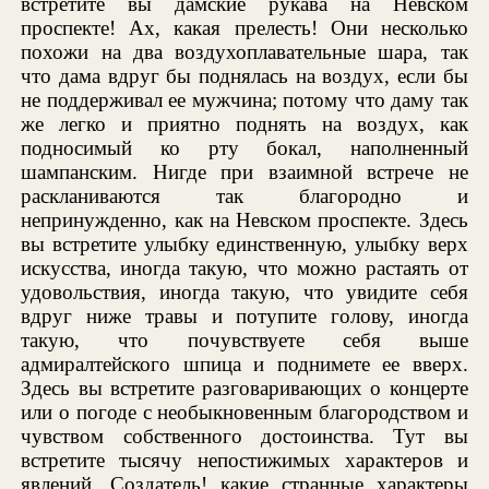
встретите вы дамские рукава на Невском
проспекте! Ах, какая прелесть! Они несколько
похожи на два воздухоплавательные шара, так
что дама вдруг бы поднялась на воздух, если бы
не поддерживал ее мужчина; потому что даму так
же легко и приятно поднять на воздух, как
подносимый ко рту бокал, наполненный
шампанским. Нигде при взаимной встрече не
раскланиваются так благородно и
непринужденно, как на Невском проспекте. Здесь
вы встретите улыбку единственную, улыбку верх
искусства, иногда такую, что можно растаять от
удовольствия, иногда такую, что увидите себя
вдруг ниже травы и потупите голову, иногда
такую, что почувствуете себя выше
адмиралтейского шпица и поднимете ее вверх.
Здесь вы встретите разговаривающих о концерте
или о погоде с необыкновенным благородством и
чувством собственного достоинства. Тут вы
встретите тысячу непостижимых характеров и
явлений. Создатель! какие странные характеры