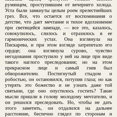
румянцем, проступившим от вечернего холода.
Уста были замкнуты целым роем прелестнейших
грез. Все, что остается от воспоминания о
детстве, что дает мечтание и тихое вдохновение
при светящейся лампаде, — все это, казалось,
совокупилось, слилось и отразилось в ее
гармонических устах. Она взглянула на
Пискарева, и при этом взгляде затрепетало его
сердце; она взглянула сурово, чувство
негодования проступило у ней на лице при виде
такого наглого преследования; но на этом
прекрасном лице и самый гнев был
обворожителен. Постигнутый стыдом и
робостью, он остановился, потупив глаза; но как
утерять это божество и не узнать даже той
святыни, где оно опустилось гостить? Такие
мысли пришли в голову молодому мечтателю, и
он решился преследовать. Но, чтобы не дать
этого заметить, он отдалился на дальнее
расстояние, беспечно глядел по сторонам и