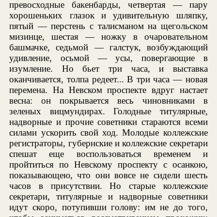
превосходные бакенбарды, четвертая — пару
хорошеньких глазок и удивительную шляпку,
пятый — перстень с талисманом на щегольском
мизинце, шестая — ножку в очаровательном
башмачке, седьмой — галстук, возбуждающий
удивление, осьмой — усы, повергающие в
изумление. Но бьет три часа, и выставка
оканчивается, толпа редеет... В три часа — новая
перемена. На Невском проспекте вдруг настает
весна: он покрывается весь чиновниками в
зеленых вицмундирах. Голодные титулярные,
надворные и прочие советники стараются всеми
силами ускорить свой ход. Молодые коллежские
регистраторы, губернские и коллежские секретари
спешат еще воспользоваться временем и
пройтиться по Невскому проспекту с осанкою,
показывающею, что они вовсе не сидели шесть
часов в присутствии. Но старые коллежские
секретари, титулярные и надворные советники
идут скоро, потупивши голову: им не до того,