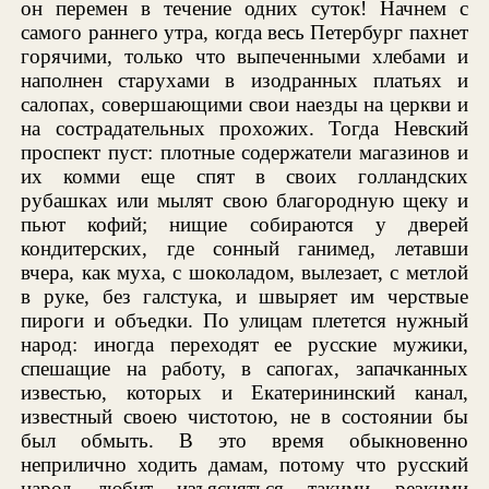
он перемен в течение одних суток! Начнем с
самого раннего утра, когда весь Петербург пахнет
горячими, только что выпеченными хлебами и
наполнен старухами в изодранных платьях и
салопах, совершающими свои наезды на церкви и
на сострадательных прохожих. Тогда Невский
проспект пуст: плотные содержатели магазинов и
их комми еще спят в своих голландских
рубашках или мылят свою благородную щеку и
пьют кофий; нищие собираются у дверей
кондитерских, где сонный ганимед, летавши
вчера, как муха, с шоколадом, вылезает, с метлой
в руке, без галстука, и швыряет им черствые
пироги и объедки. По улицам плетется нужный
народ: иногда переходят ее русские мужики,
спешащие на работу, в сапогах, запачканных
известью, которых и Екатерининский канал,
известный своею чистотою, не в состоянии бы
был обмыть. В это время обыкновенно
неприлично ходить дамам, потому что русский
народ любит изъясняться такими резкими