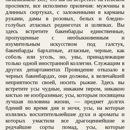
проспекте, все исполнено приличия: мужчины в
длинных сюртуках, с заложенными в карманы
руками, дамы в розовых, белых и бледно-
голубых атласных рединготах и шляпках. Вы
здесь встретите бакенбарды единственные,
пропущенные с необыкновенным и
изумительным искусством под галстук,
бакенбарды бархатные, атласные, черные, как
соболь или уголь, но, увы, принадлежащие
только одной иностранной коллегии. Служащим в
других департаментах Провидение отказало в
черных бакенбардах, они должны, к величайшей
неприятности своей, носить рыжие. Здесь вы
встретите усы чудные, никаким пером, никакою
кистью не изобразимые; усы, которым посвящена
лучшая половина жизни, — предмет долгих
бдений во время дня и ночи, усы, на которые
излились восхитительнейшие духи и ароматы и
которых умастили все драгоценнейшие и
редчайшие сорты помад, усы, которые