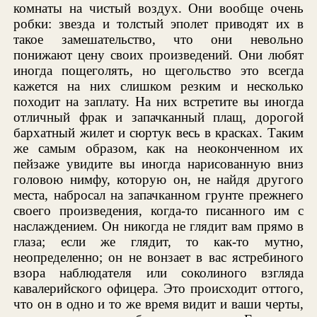
комнаты на чистый воздух. Они вообще очень
робки: звезда и толстый эполет приводят их в
такое замешательство, что они невольно
понижают цену своих произведений. Они любят
иногда пощеголять, но щегольство это всегда
кажется на них слишком резким и несколько
походит на заплату. На них встретите вы иногда
отличный фрак и запачканный плащ, дорогой
бархатный жилет и сюртук весь в красках. Таким
же самым образом, как на неоконченном их
пейзаже увидите вы иногда нарисованную вниз
головою нимфу, которую он, не найдя другого
места, набросал на запачканном грунте прежнего
своего произведения, когда-то писанного им с
наслаждением. Он никогда не глядит вам прямо в
глаза; если же глядит, то как-то мутно,
неопределенно; он не вонзает в вас ястребиного
взора наблюдателя или соколиного взгляда
кавалерийского офицера. Это происходит оттого,
что он в одно и то же время видит и ваши черты,