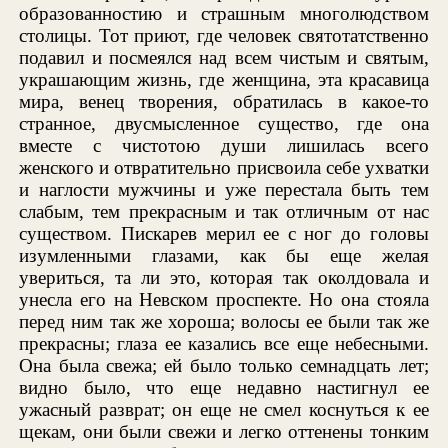
образованностию и страшным многолюдством
столицы. Тот приют, где человек святотатственно
подавил и посмеялся над всем чистым и святым,
украшающим жизнь, где женщина, эта красавица
мира, венец творения, обратилась в какое-то
странное, двусмысленное существо, где она
вместе с чистотою души лишилась всего
женского и отвратительно присвоила себе ухватки
и наглости мужчины и уже перестала быть тем
слабым, тем прекрасным и так отличным от нас
существом. Пискарев мерил ее с ног до головы
изумленными глазами, как бы еще желая
увериться, та ли это, которая так околдовала и
унесла его на Невском проспекте. Но она стояла
перед ним так же хороша; волосы ее были так же
прекрасны; глаза ее казались все еще небесными.
Она была свежа; ей было только семнадцать лет;
видно было, что еще недавно настигнул ее
ужасный разврат; он еще не смел коснуться к ее
щекам, они были свежи и легко оттенены тонким