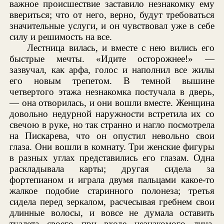
важное происшествие заставило незнакомку ему
ввериться; что от него, верно, будут требоваться
значительные услуги, и он чувствовал уже в себе
силу и решимость на все.
Лестница вилась, и вместе с нею вились его
быстрые мечты. «Идите осторожнее!» —
зазвучал, как арфа, голос и наполнил все жилы
его новым трепетом. В темной вышине
четвертого этажа незнакомка постучала в дверь,
— она отворилась, и они вошли вместе. Женщина
довольно недурной наружности встретила их со
свечою в руке, но так странно и нагло посмотрела
на Пискарева, что он опустил невольно свои
глаза. Они вошли в комнату. Три женские фигуры
в разных углах представились его глазам. Одна
раскладывала карты; другая сидела за
фортепианом и играла двумя пальцами какое-то
жалкое подобие старинного полонеза; третья
сидела перед зеркалом, расчесывая гребнем свои
длинные волосы, и вовсе не думала оставить
туалета своего при входе незнакомого лица.