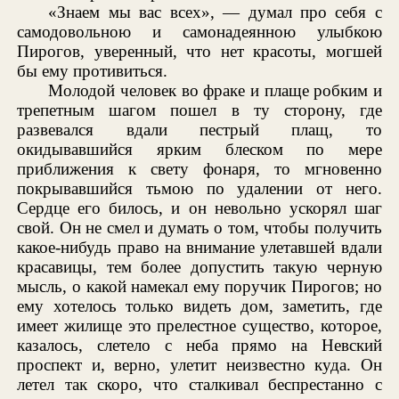
«Знаем мы вас всех», — думал про себя с
самодовольною и самонадеянною улыбкою
Пирогов, уверенный, что нет красоты, могшей
бы ему противиться.
Молодой человек во фраке и плаще робким и
трепетным шагом пошел в ту сторону, где
развевался вдали пестрый плащ, то
окидывавшийся ярким блеском по мере
приближения к свету фонаря, то мгновенно
покрывавшийся тьмою по удалении от него.
Сердце его билось, и он невольно ускорял шаг
свой. Он не смел и думать о том, чтобы получить
какое-нибудь право на внимание улетавшей вдали
красавицы, тем более допустить такую черную
мысль, о какой намекал ему поручик Пирогов; но
ему хотелось только видеть дом, заметить, где
имеет жилище это прелестное существо, которое,
казалось, слетело с неба прямо на Невский
проспект и, верно, улетит неизвестно куда. Он
летел так скоро, что сталкивал беспрестанно с