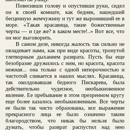
Повесивши голову и опустивши руки, сидел
он в своей комнате, как бедняк, нашедший
бесценную жемчужину и тут же выронивший ее в
море. «Такая красавица, такие божественные
черты — и где же? в каком месте!..» Вот все, что
он мог выговорить.
В самом деле, никогда жалость так сильно не
овладевает нами, как при виде красоты, тронутой
тлетворным дыханием разврата. Пусть бы еще
безобразие дружилось с ним, но красота, красота
нежная... она только с одной непорочностью и
чистотой сливается в наших мыслях. Красавица,
так околдовавшая бедного Пискарева, была
действительно чудесное, необыкновенное
явление. Ее пребывание в этом презренном кругу
еще более казалось необыкновенным. Все черты
ее были так чисто образованы, все выражение
прекрасного лица ее было означено таким
благородством, что никак бы нельзя было
думать, чтобы разврат распустил над нею