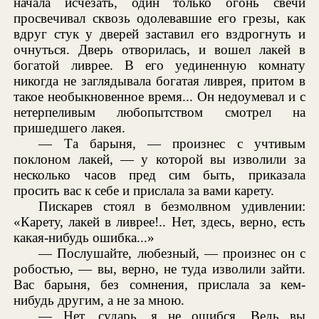
начала исчезать, один только огонь свечи
просвечивал сквозь одолевавшие его грезы, как
вдруг стук у дверей заставил его вздрогнуть и
очнуться. Дверь отворилась, и вошел лакей в
богатой ливрее. В его уединенную комнату
никогда не заглядывала богатая ливрея, притом в
такое необыкновенное время... Он недоумевал и с
нетерпеливым любопытством смотрел на
пришедшего лакея.
— Та барыня, — произнес с учтивым
поклоном лакей, — у которой вы изволили за
несколько часов пред сим быть, приказала
просить вас к себе и прислала за вами карету.
Пискарев стоял в безмолвном удивлении:
«Карету, лакей в ливрее!.. Нет, здесь, верно, есть
какая-нибудь ошибка...»
— Послушайте, любезный, — произнес он с
робостью, — вы, верно, не туда изволили зайти.
Вас барыня, без сомнения, прислала за кем-
нибудь другим, а не за мною.
— Нет, сударь, я не ошибся. Ведь вы