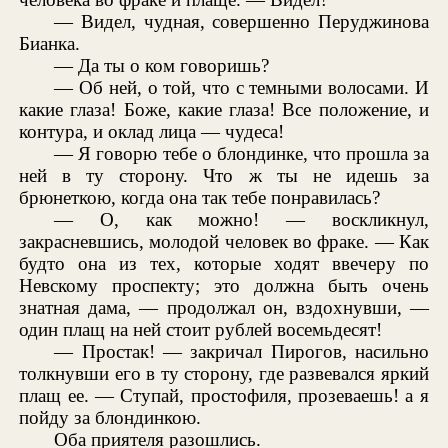
— Видел, чудная, совершенно Перуджинова
Бианка.
— Да ты о ком говоришь?
— Об ней, о той, что с темными волосами. И
какие глаза! Боже, какие глаза! Все положение, и
контура, и оклад лица — чудеса!
— Я говорю тебе о блондинке, что прошла за
ней в ту сторону. Что ж ты не идешь за
брюнеткою, когда она так тебе понравилась?
— О, как можно! — воскликнул,
закрасневшись, молодой человек во фраке. — Как
будто она из тех, которые ходят ввечеру по
Невскому проспекту; это должна быть очень
знатная дама, — продолжал он, вздохнувши, —
один плащ на ней стоит рублей восемьдесят!
— Простак! — закричал Пирогов, насильно
толкнувши его в ту сторону, где развевался яркий
плащ ее. — Ступай, простофиля, прозеваешь! а я
пойду за блондинкою.
Оба приятеля разошлись.