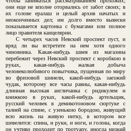
чтобы заниматься рассматриванием прохожих;
они еще не вполне оторвались от забот своих; в
их голове ералаш и целый архив начатых и
неоконченных дел; им долго вместо вывески
показывается картонка с бумагами или полное
лицо правителя канцелярии.
С четырех часов Невский проспект пуст, и
вряд ли вы встретите на нем хотя одного
чиновника. Какая-нибудь швея из магазина
перебежит через Невский проспект с коробкою в
руках, какая-нибудь жалкая добыча
человеколюбивого повытчика, пущенная по миру
во фризовой шинели, какой-нибудь заезжий
чудак, которому все часы равны, какая-нибудь
длинная высокая англичанка с ридикулем и
книжкою в руках, какой-нибудь артельщик,
русский человек в демикотоновом сюртуке с
талией на спине, с узенькою бородою, живущий
всю жизнь на живую нитку, в котором все
шевелится: спина, и руки, и ноги, и голова, когда
он учтиво проходит по тротуару, иногда низкий