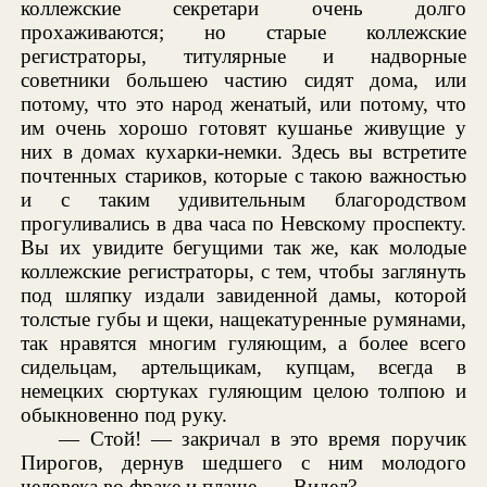
коллежские секретари очень долго
прохаживаются; но старые коллежские
регистраторы, титулярные и надворные
советники большею частию сидят дома, или
потому, что это народ женатый, или потому, что
им очень хорошо готовят кушанье живущие у
них в домах кухарки-немки. Здесь вы встретите
почтенных стариков, которые с такою важностью
и с таким удивительным благородством
прогуливались в два часа по Невскому проспекту.
Вы их увидите бегущими так же, как молодые
коллежские регистраторы, с тем, чтобы заглянуть
под шляпку издали завиденной дамы, которой
толстые губы и щеки, нащекатуренные румянами,
так нравятся многим гуляющим, а более всего
сидельцам, артельщикам, купцам, всегда в
немецких сюртуках гуляющим целою толпою и
обыкновенно под руку.
— Стой! — закричал в это время поручик
Пирогов, дернув шедшего с ним молодого
человека во фраке и плаще. — Видел?