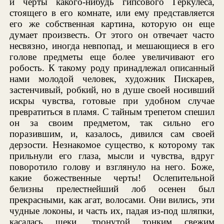
и черты какого-нибудь гипсового Геркулеса,
стоящего в его комнате, или ему представляется
его же собственная картина, которую он еще
думает произвесть. От этого он отвечает часто
несвязно, иногда невпопад, и мешающиеся в его
голове предметы еще более увеличивают его
робость. К такому роду принадлежал описанный
нами молодой человек, художник Пискарев,
застенчивый, робкий, но в душе своей носивший
искры чувства, готовые при удобном случае
превратиться в пламя. С тайным трепетом спешил
он за своим предметом, так сильно его
поразившим, и, казалось, дивился сам своей
дерзости. Незнакомое существо, к которому так
прильнули его глаза, мысли и чувства, вдруг
поворотило голову и взглянуло на него. Боже,
какие божественные черты! Ослепительной
белизны прелестнейший лоб осенен был
прекрасными, как агат, волосами. Они вились, эти
чудные локоны, и часть их, падая из-под шляпки,
касалась щеки, тронутой тонким свежим