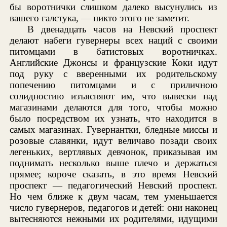
бы воротнички слишком далеко высунулись из
вашего галстука, — никто этого не заметит.
В двенадцать часов на Невский проспект
делают набеги гувернеры всех наций с своими
питомцами в батистовых воротничках.
Английские Джонсы и французские Коки идут
под руку с вверенными их родительскому
попечению питомцами и с приличною
солидностию изъясняют им, что вывески над
магазинами делаются для того, чтобы можно
было посредством их узнать, что находится в
самых магазинах. Гувернантки, бледные миссы и
розовые славянки, идут величаво позади своих
легеньких, вертлявых девчонок, приказывая им
поднимать несколько выше плечо и держаться
прямее; короче сказать, в это время Невский
проспект — педагогический Невский проспект.
Но чем ближе к двум часам, тем уменьшается
число гувернеров, педагогов и детей: они наконец
вытесняются нежными их родителями, идущими