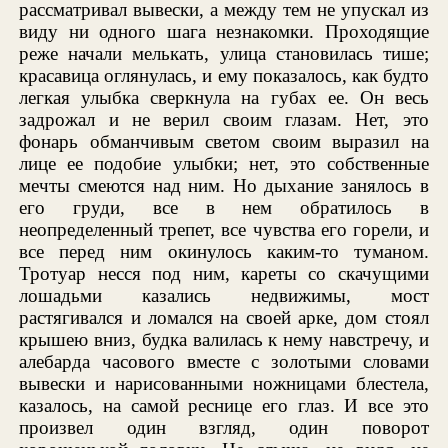
рассматривал вывески, а между тем не упускал из
виду ни одного шага незнакомки. Проходящие
реже начали мелькать, улица становилась тише;
красавица оглянулась, и ему показалось, как будто
легкая улыбка сверкнула на губах ее. Он весь
задрожал и не верил своим глазам. Нет, это
фонарь обманчивым светом своим выразил на
лице ее подобие улыбки; нет, это собственные
мечты смеются над ним. Но дыхание занялось в
его груди, все в нем обратилось в
неопределенный трепет, все чувства его горели, и
все перед ним окинулось каким-то туманом.
Тротуар несся под ним, кареты со скачущими
лошадьми казались недвижимы, мост
растягивался и ломался на своей арке, дом стоял
крышею вниз, будка валилась к нему навстречу, и
алебарда часового вместе с золотыми словами
вывески и нарисованными ножницами блестела,
казалось, на самой реснице его глаз. И все это
произвел один взгляд, один поворот