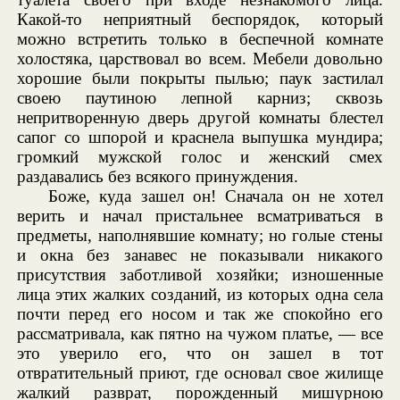
Какой-то неприятный беспорядок, который
можно встретить только в беспечной комнате
холостяка, царствовал во всем. Мебели довольно
хорошие были покрыты пылью; паук застилал
своею паутиною лепной карниз; сквозь
непритворенную дверь другой комнаты блестел
сапог со шпорой и краснела выпушка мундира;
громкий мужской голос и женский смех
раздавались без всякого принуждения.
Боже, куда зашел он! Сначала он не хотел
верить и начал пристальнее всматриваться в
предметы, наполнявшие комнату; но голые стены
и окна без занавес не показывали никакого
присутствия заботливой хозяйки; изношенные
лица этих жалких созданий, из которых одна села
почти перед его носом и так же спокойно его
рассматривала, как пятно на чужом платье, — все
это уверило его, что он зашел в тот
отвратительный приют, где основал свое жилище
жалкий разврат, порожденный мишурною