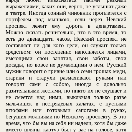
выражениями, каких они, верно, не услышат даже
в театре. Иногда сонный чиновник проплетется с
портфелем под мышкою, если через Невский
проспект лежит ему дорога в департамент.
Можно сказать решительно, что в это время, то
есть до двенадцати часов, Невский проспект не
составляет ни для кого цели, он служит только
средством: он постепенно наполняется лицами,
имеющими свои занятия, свои заботы, свои
досады, но вовсе не думающими о нем. Русский
мужик говорит о гривне или о семи грошах меди,
старики и старухи размахивают руками или
говорят сами с собою, иногда с довольно
разительными жестами, но никто их не слушает и
не смеется над ними, выключая только разве
мальчишек в пестрядевых халатах, с пустыми
штофами или готовыми сапогами в руках,
бегущих молниями по Невскому проспекту. В это
время, что бы вы на себя ни надели, хотя бы даже
вместо шляпы картуз был у вас на голове, хотя