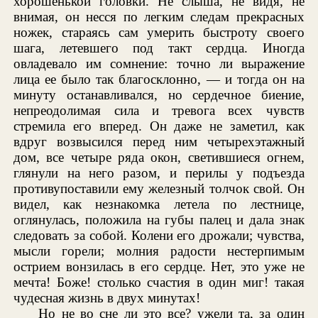
хорошенькой головки. Не слыша, не видя, не
внимая, он несся по легким следам прекрасных
ножек, стараясь сам умерить быстроту своего
шага, летевшего под такт сердца. Иногда
овладевало им сомнение: точно ли выражение
лица ее было так благосклонно, — и тогда он на
минуту останавливался, но сердечное биение,
непреодолимая сила и тревога всех чувств
стремила его вперед. Он даже не заметил, как
вдруг возвысился перед ним четырехэтажный
дом, все четыре ряда окон, светившиеся огнем,
глянули на него разом, и перилы у подъезда
противупоставили ему железный толчок свой. Он
видел, как незнакомка летела по лестнице,
оглянулась, положила на губы палец и дала знак
следовать за собой. Колени его дрожали; чувства,
мысли горели; молния радости нестерпимым
острием вонзилась в его сердце. Нет, это уже не
мечта! Боже! столько счастия в один миг! такая
чудесная жизнь в двух минутах!
Но не во сне ли это все? ужели та, за один