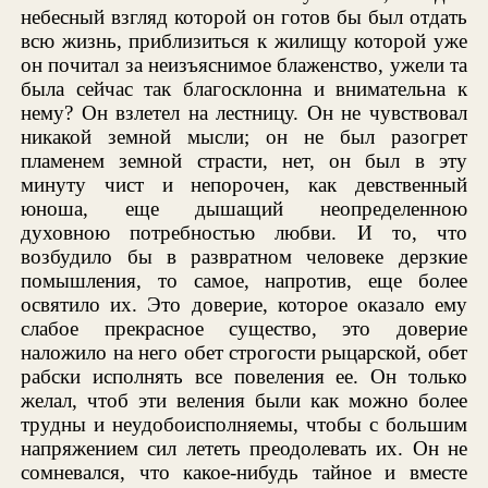
небесный взгляд которой он готов бы был отдать
всю жизнь, приблизиться к жилищу которой уже
он почитал за неизъяснимое блаженство, ужели та
была сейчас так благосклонна и внимательна к
нему? Он взлетел на лестницу. Он не чувствовал
никакой земной мысли; он не был разогрет
пламенем земной страсти, нет, он был в эту
минуту чист и непорочен, как девственный
юноша, еще дышащий неопределенною
духовною потребностью любви. И то, что
возбудило бы в развратном человеке дерзкие
помышления, то самое, напротив, еще более
освятило их. Это доверие, которое оказало ему
слабое прекрасное существо, это доверие
наложило на него обет строгости рыцарской, обет
рабски исполнять все повеления ее. Он только
желал, чтоб эти веления были как можно более
трудны и неудобоисполняемы, чтобы с большим
напряжением сил лететь преодолевать их. Он не
сомневался, что какое-нибудь тайное и вместе