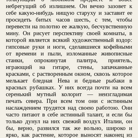
небрегущий об излишнем. Он вечно зазовет к
себе какую-нибудь нищую старуху и заставит ее
просидеть битых часов шесть, с тем, чтобы
перевести на полотно ее жалкую, бесчувственную
мину. Он рисует перспективу своей комнаты, в
которой является всякий художественный вздор:
гипсовые руки и ноги, сделавшиеся кофейными
от времени и пыли, изломанные живописные
станки, опрокинутая палитра, приятель,
играющий на гитаре, стены, запачканные
красками, с растворенным окном, сквозь которое
мелькает бледная Нева и бедные рыбаки в
красных рубашках. У них всегда почти на всем
серенький мутный колорит — неизгладимая
печать севера. При всем том они с истинным
наслаждением трудятся над своею работою. Они
часто питают в себе истинный талант, и если бы
только дунул на них свежий воздух Италии, он
бы, верно, развился так же вольно, широко и
ярко, как растение, которое выносят наконец из