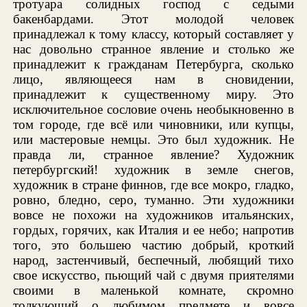
тротуара солидных господ с седыми
бакенбардами. Этот молодой человек
принадлежал к тому классу, который составляет у
нас довольно странное явление и столько же
принадлежит к гражданам Петербурга, сколько
лицо, являющееся нам в сновидении,
принадлежит к существенному миру. Это
исключительное сословие очень необыкновенно в
том городе, где всё или чиновники, или купцы,
или мастеровые немцы. Это был художник. Не
правда ли, странное явление? Художник
петербургский! художник в земле снегов,
художник в стране финнов, где все мокро, гладко,
ровно, бледно, серо, туманно. Эти художники
вовсе не похожи на художников итальянских,
гордых, горячих, как Италия и ее небо; напротив
того, это большею частию добрый, кроткий
народ, застенчивый, беспечный, любящий тихо
свое искусство, пьющий чай с двумя приятелями
своими в маленькой комнате, скромно
толкующий о любимом предмете и вовсе