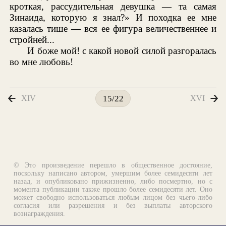
кроткая, рассудительная девушка — та самая
Зинаида, которую я знал?» И походка ее мне
казалась тише — вся ее фигура величественнее и
стройней...
И боже мой! с какой новой силой разгоралась
во мне любовь!
XIV
XVI
15/22
© Это произведение перешло в общественное достояние,
поскольку написано автором, умершим более семидесяти лет
назад, и опубликовано прижизненно, либо посмертно, но с
момента публикации также прошло более семидесяти лет. Оно
может свободно использоваться любым лицом без чьего-либо
согласия или разрешения и без выплаты авторского
вознаграждения.