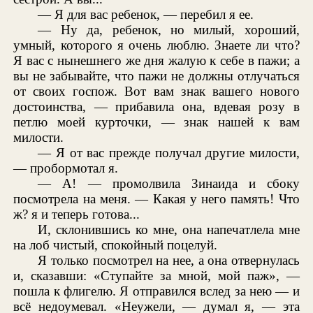
— Я для вас ребенок, — перебил я ее.
— Ну да, ребенок, но милый, хороший,
умный, которого я очень люблю. Знаете ли что?
Я вас с нынешнего же дня жалую к себе в пажи; а
вы не забывайте, что пажи не должны отлучаться
от своих госпож. Вот вам знак вашего нового
достоинства, — прибавила она, вдевая розу в
петлю моей курточки, — знак нашей к вам
милости.
— Я от вас прежде получал другие милости,
— пробормотал я.
— А! — промолвила Зинаида и сбоку
посмотрела на меня. — Какая у него память! Что
ж? я и теперь готова...
И, склонившись ко мне, она напечатлела мне
на лоб чистый, спокойный поцелуй.
Я только посмотрел на нее, а она отвернулась
и, сказавши: «Ступайте за мной, мой паж», —
пошла к флигелю. Я отправился вслед за нею — и
всё недоумевал. «Неужели, — думал я, — эта