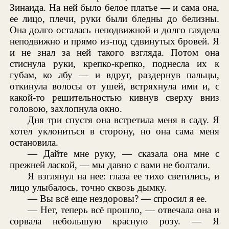
Зинаида. На ней было белое платье — и сама она,
ее лицо, плечи, руки были бледны до белизны.
Она долго осталась неподвижной и долго глядела
неподвижно и прямо из-под сдвинутых бровей. Я
и не знал за ней такого взгляда. Потом она
стиснула руки, крепко-крепко, поднесла их к
губам, ко лбу — и вдруг, раздернув пальцы,
откинула волосы от ушей, встряхнула ими и, с
какой-то решительностью кивнув сверху вниз
головою, захлопнула окно.
Дня три спустя она встретила меня в саду. Я
хотел уклониться в сторону, но она сама меня
остановила.
— Дайте мне руку, — сказала она мне с
прежней лаской, — мы давно с вами не болтали.
Я взглянул на нее: глаза ее тихо светились, и
лицо улыбалось, точно сквозь дымку.
— Вы всё еще нездоровы? — спросил я ее.
— Нет, теперь всё прошло, — отвечала она и
сорвала небольшую красную розу. — Я