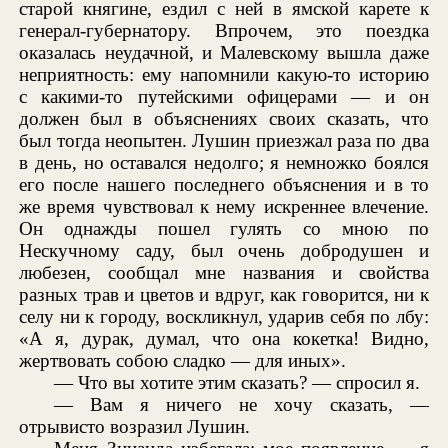
старой княгине, ездил с ней в ямской карете к
генерал-губернатору. Впрочем, это поездка
оказалась неудачной, и Малевскому вышла даже
неприятность: ему напомнили какую-то историю
с какими-то путейскими офицерами — и он
должен был в объяснениях своих сказать, что
был тогда неопытен. Лушин приезжал раза по два
в день, но оставался недолго; я немножко боялся
его после нашего последнего объяснения и в то
же время чувствовал к нему искреннее влечение.
Он однажды пошел гулять со мною по
Нескучному саду, был очень добродушен и
любезен, сообщал мне названия и свойства
разных трав и цветов и вдруг, как говорится, ни к
селу ни к городу, воскликнул, ударив себя по лбу:
«А я, дурак, думал, что она кокетка! Видно,
жертвовать собою сладко — для иных».
— Что вы хотите этим сказать? — спросил я.
— Вам я ничего не хочу сказать, —
отрывисто возразил Лушин.