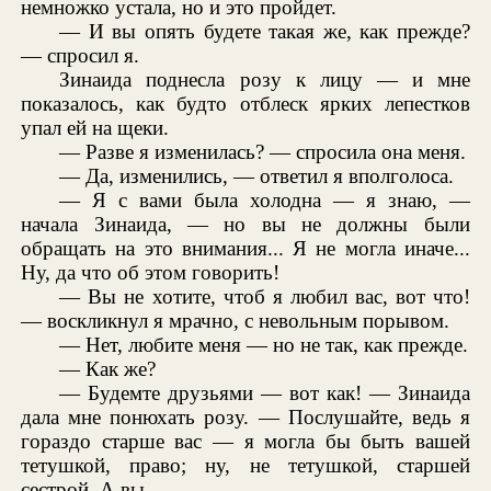
немножко устала, но и это пройдет.
— И вы опять будете такая же, как прежде?
— спросил я.
Зинаида поднесла розу к лицу — и мне
показалось, как будто отблеск ярких лепестков
упал ей на щеки.
— Разве я изменилась? — спросила она меня.
— Да, изменились, — ответил я вполголоса.
— Я с вами была холодна — я знаю, —
начала Зинаида, — но вы не должны были
обращать на это внимания... Я не могла иначе...
Ну, да что об этом говорить!
— Вы не хотите, чтоб я любил вас, вот что!
— воскликнул я мрачно, с невольным порывом.
— Нет, любите меня — но не так, как прежде.
— Как же?
— Будемте друзьями — вот как! — Зинаида
дала мне понюхать розу. — Послушайте, ведь я
гораздо старше вас — я могла бы быть вашей
тетушкой, право; ну, не тетушкой, старшей
сестрой. А вы...