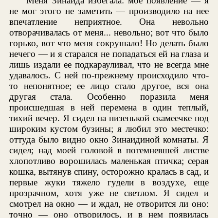
Меня Зинаида избегала: мое появление — я
не мог этого не заметить — производило на нее
впечатление неприятное. Она невольно
отворачивалась от меня... невольно; вот что было
горько, вот что меня сокрушало! Но делать было
нечего — и я старался не попадаться ей на глаза и
лишь издали ее подкарауливал, что не всегда мне
удавалось. С ней по-прежнему происходило что-
то непонятное; ее лицо стало другое, вся она
другая стала. Особенно поразила меня
происшедшая в ней перемена в один теплый,
тихий вечер. Я сидел на низенькой скамеечке под
широким кустом бузины; я любил это местечко:
оттуда было видно окно Зинаидиной комнаты. Я
сидел; над моей головой в потемневшей листве
хлопотливо ворошилась маленькая птичка; серая
кошка, вытянув спину, осторожно кралась в сад, и
первые жуки тяжело гудели в воздухе, еще
прозрачном, хотя уже не светлом. Я сидел и
смотрел на окно — и ждал, не отворится ли оно:
точно — оно отворилось, и в нем появилась