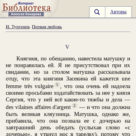
Авторы
И. Тургенев
.
Первая любовь
V
Княгиня, по обещанию, навестила матушку и
не понравилась ей. Я не присутствовал при их
свидании, но за столом матушка рассказывала
отцу, что эта княгиня Засекина ей кажется une
1
femme très vulgaire
, что она очень ей надоела
своими просьбами ходатайствовать за нее у князя
Сергия, что у ней всё какие-то тяжбы и дела —
2
des vilaines affaires d'argent
— и что она должна
быть великая кляузница. Матушка, однако же,
прибавила, что она позвала ее с дочерью на
завтрашний день обедать (услыхав слово «с
дочерью», я уткнул нос в тарелку), потому что