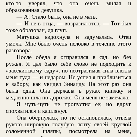
кто-то уверял, что она очень милая и
образованная девушка.
— А! Стало быть, она не в мать.
— И не в отца, — возразил отец. — Тот был
тоже образован, да глуп.
Матушка вздохнула и задумалась. Отец
умолк. Мне было очень неловко в течение этого
разговора.
После обеда я отправился в сад, но без
ружья. Я дал было себе слово не подходить к
«засекинскому саду», но неотразимая сила влекла
меня туда — и недаром. Не успел я приблизиться
к забору, как увидел Зинаиду. На этот раз она
была одна. Она держала в руках книжку и
медленно шла по дорожке. Она меня не замечала.
Я чуть-чуть не пропустил ее; но вдруг
спохватился и кашлянул.
Она обернулась, но не остановилась, отвела
рукою широкую голубую ленту своей круглой
соломенной шляпы, посмотрела на меня,