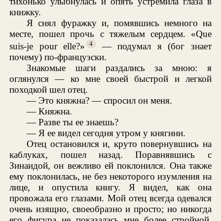
тихонько улыбнулась и опять устремила глаза в
книжку.
Я снял фуражку и, помявшись немного на
месте, пошел прочь с тяжелым сердцем. «Que
4
suis-je pour elle?»
— подумал я (бог знает
почему) по-французски.
Знакомые шаги раздались за мною: я
оглянулся — ко мне своей быстрой и легкой
походкой шел отец.
— Это княжна? — спросил он меня.
— Княжна.
— Разве ты ее знаешь?
— Я ее видел сегодня утром у княгини.
Отец остановился и, круто повернувшись на
каблуках, пошел назад. Поравнявшись с
Зинаидой, он вежливо ей поклонился. Она также
ему поклонилась, не без некоторого изумления на
лице, и опустила книгу. Я видел, как она
провожала его глазами. Мой отец всегда одевался
очень изящно, своеобразно и просто; но никогда
его фигура не показалась мне более стройной,