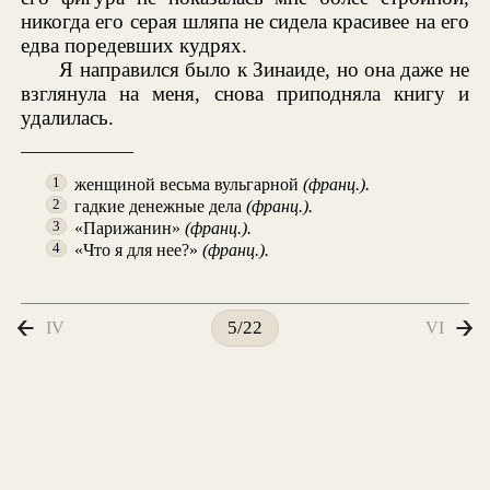
никогда его серая шляпа не сидела красивее на его
едва поредевших кудрях.
Я направился было к Зинаиде, но она даже не
взглянула на меня, снова приподняла книгу и
удалилась.
женщиной весьма вульгарной
(франц.).
1
гадкие денежные дела
(франц.).
2
«Парижанин»
(франц.).
3
«Что я для нее?»
(франц.).
4
IV
VI
5/22