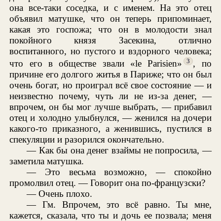
она все-таки соседка, и с именем. На это отец
объявил матушке, что он теперь припоминает,
какая это госпожа; что он в молодости знал
покойного князя Засекина, отлично
воспитанного, но пустого и вздорного человека;
3
что его в обществе звали «le Parisien»
, по
причине его долгого житья в Париже; что он был
очень богат, но проиграл всё свое состояние — и
неизвестно почему, чуть ли не из-за денег, —
впрочем, он бы мог лучше выбрать, — прибавил
отец и холодно улыбнулся, — женился на дочери
какого-то приказного, а женившись, пустился в
спекуляции и разорился окончательно.
— Как бы она денег взаймы не попросила, —
заметила матушка.
— Это весьма возможно, — спокойно
промолвил отец. — Говорит она по-французски?
— Очень плохо.
— Гм. Впрочем, это всё равно. Ты мне,
кажется, сказала, что ты и дочь ее позвала; меня