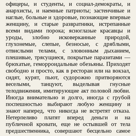
офицеры, и студенты, и социал-демократы, и
анархисты, и наемные патриоты; застенчивые и
наглые, больные и здоровые, познающие впервые
женщину, и старые развратники, истрепанные
всеми видами порока; ясноглазые красавцы и
уроды, злобно исковерканные природой,
глухонемые, слепые, безносые, с дряблыми,
отвислыми телами, с зловонным дыханием,
плешивые, трясущиеся, покрытые паразитами —
брюхатые, геморроидальные обезьяны. Приходят
свободно и просто, как в ресторан или на вокзал,
сидят, курят, пьют, судорожно притворяются
веселыми, танцуют, выделывая гнусные
телодвижения, имитирующие акт половой любви.
Иногда внимательно и долго, иногда с грубой
поспешностью выбирают любую женщину и
знают наперед, что никогда не встретят отказа.
Нетерпеливо платят вперед деньги и на
публичной кровати, еще не остывшей от тела
предшественника, совершают бесцельно самое