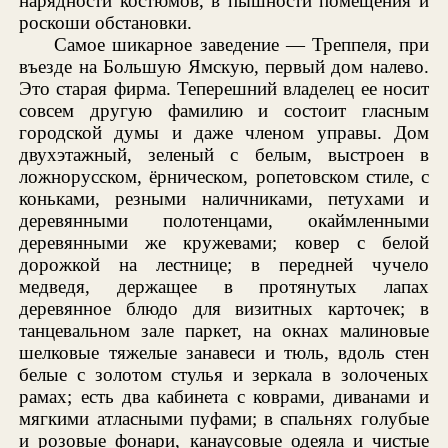
нарядности костюмов, в пышности помещения и
роскоши обстановки.
Самое шикарное заведение — Треппеля, при
въезде на Большую Ямскую, первый дом налево.
Это старая фирма. Теперешний владелец ее носит
совсем другую фамилию и состоит гласным
городской думы и даже членом управы. Дом
двухэтажный, зеленый с белым, выстроен в
ложнорусском, ёрническом, ропетовском стиле, с
коньками, резными наличниками, петухами и
деревянными полотенцами, окаймленными
деревянными же кружевами; ковер с белой
дорожкой на лестнице; в передней чучело
медведя, держащее в протянутых лапах
деревянное блюдо для визитных карточек; в
танцевальном зале паркет, на окнах малиновые
шелковые тяжелые занавеси и тюль, вдоль стен
белые с золотом стулья и зеркала в золоченых
рамах; есть два кабинета с коврами, диванами и
мягкими атласными пуфами; в спальнях голубые
и розовые фонари, канаусовые одеяла и чистые