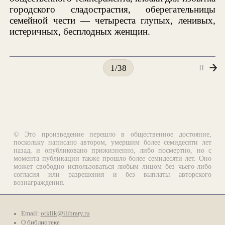
городского сладострастия, оберегательницы
семейной чести — четыреста глупых, ленивых,
истеричных, бесплодных женщин.
II
1/38
© Это произведение перешло в общественное достояние,
поскольку написано автором, умершим более семидесяти лет
назад, и опубликовано прижизненно, либо посмертно, но с
момента публикации также прошло более семидесяти лет. Оно
может свободно использоваться любым лицом без чьего-либо
согласия или разрешения и без выплаты авторского
вознаграждения.
Email:
otklik@ilibrary.ru
О библиотеке