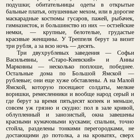
подушки; обитательницы одеты в открытые
бальные платья, опушенные мехом, или в дорогие
маскарадные костюмы гусаров, пажей, рыбачек,
гимназисток, и большинство из них — остзейские
немки, — крупные, белотелые, грудастые
красивые женщины. У Треппеля берут за визит
три рубля, а за всю ночь — десять.
Три двухрублевых заведения — Софьи
Васильевны, «Старо-Киевский» и Анны
Марковны — несколько поплоше, победнее.
Остальные дома по Большой Ямской —
рублевые; они еще хуже обставлены. А на Малой
Ямской, которую посещают солдаты, мелкие
воришки, ремесленники и вообще народ серый и
где берут за время пятьдесят копеек и меньше,
совсем уж грязно и скудно: пол в зале кривой,
облупленный и занозистый, окна завешены
красными кумачовыми кусками; спальни, точно
стойла, разделены тонкими перегородками, не
достающими до потолка, а на кроватях, сверх