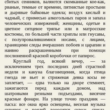
сбитых сенников, валяются скомканные кое-как,
рваные, темные от времени, пятнистые простыни
и дырявые байковые одеяла; воздух кислый и
чадный, с примесью алкогольных паров и запаха
человеческих извержений; женщины, одетые в
цветное ситцевое тряпье или в матросские
костюмы, по большей части хриплы или гнусавы,
с полупровалившимися носами, с лицами,
хранящими следы вчерашних побоев и царапин и
наивно раскрашенными при помощи
послюненной красной коробочки от папирос.
Круглый год, всякий вечер, — за
исключением трех последних дней страстной
недели и кануна благовещения, когда птица
гнезда не вьет и стриженая девка косы не
заплетает, — едва только на дворе стемнеет,
зажигаются перед каждым домом, над
шатровыми резными подъездами, висячие
красные фонари. На улице точно праздник —
пасха: все окна ярко освещены, веселая музыка
скрипок и роялей доносится сквозь стекла,