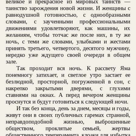
великое и прекрасное из мировых таинств —
таинство зарождения новой жизни. И женщины с
равнодушной готовностью, с однообразными
словами, с заученными профессиональными
движениями удовлетворяют, как машины, их
желаниям, чтобы тотчас же после них, в ту же
ночь, с теми же словами, улыбками и жестами
принять третьего, четвертого, десятого мужчину,
нередко уже ждущего своей очереди в общем
зале.
Так проходит вся ночь. К рассвету Яма
понемногу затихает, и светлое утро застает ее
безлюдной, просторной, погруженной в сон, с
накрепко закрытыми дверями, с глухими
ставнями на окнах. А перед вечером женщины
проснутся и будут готовиться к следующей ночи.
И так без конца, день за днем, месяцы и годы,
живут они в своих публичных гаремах странной,
неправдоподобной жизнью, выброшенные
обществом, проклятые семьей, жертвы
общественного темперамента, клоаки для избытка