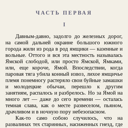
ЧАСТЬ ПЕРВАЯ
I
Давным-давно, задолго до железных дорог,
на самой дальней окраине большого южного
города жили из рода в род ямщики — казенные и
вольные. Оттого и вся эта местность называлась
Ямской слободой, или просто Ямской, Ямками,
или, еще короче, Ямой. Впоследствии, когда
паровая тяга убила конный извоз, лихое ямщичье
племя понемногу растеряло свои буйные замашки
и молодецкие обычаи, перешло к другим
занятиям, распалось и разбрелось. Но за Ямой на
много лет — даже до сего времени — осталась
темная слава, как о месте развеселом, пьяном,
драчливом и в ночную пору небезопасном.
Как-то само собою случилось, что на
развалинах тех старинных, насиженных гнезд, где