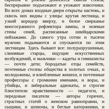
беспрерывно подъезжают и уезжают извозчики.
Во всех домах входные двери открыты настежь, и
сквозь них видны с улицы: крутая лестница, и
узкий коридор вверху, и белое сверканье
многогранного рефлектора лампы, и зеленые
стены сеней, расписанные швейцарскими
пейзажами. До самого утра сотни и тысячи
мужчин подымаются и спускаются по этим
лестницам. Здесь бывают все: полуразрушенные,
слюнявые старцы, ищущие искусственных
возбуждений, и мальчики — кадеты и гимназисты
— почти дети; бородатые отцы семейств,
почтенные столпы общества в золотых очках, и
молодожены, и влюбленные женихи, и почтенные
профессоры с громкими именами, и воры, и
убийцы, и либеральные адвокаты, и строгие
блюстители нравственности — педагоги, и
передовые писатели — авторы горячих,
страстных статей о женском равноправии, и
сыщики, и шпионы, и беглые каторжники, и