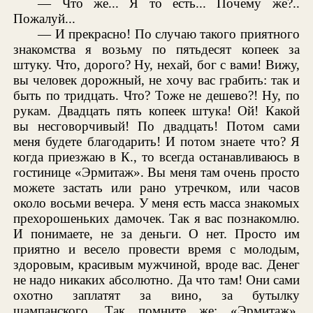
— Что же... Я то есть... Почему же?..
Пожалуй...
— И прекрасно! По случаю такого приятного
знакомства я возьму по пятьдесят копеек за
штуку. Что, дорого? Ну, нехай, бог с вами! Вижу,
вы человек дорожный, не хочу вас грабить: так и
быть по тридцать. Что? Тоже не дешево?! Ну, по
рукам. Двадцать пять копеек штука! Ой! Какой
вы несговорчивый! По двадцать! Потом сами
меня будете благодарить! И потом знаете что? Я
когда приезжаю в К., то всегда останавливаюсь в
гостинице «Эрмитаж». Вы меня там очень просто
можете застать или рано утречком, или часов
около восьми вечера. У меня есть масса знакомых
прехорошеньких дамочек. Так я вас познакомлю.
И понимаете, не за деньги. О нет. Просто им
приятно и весело провести время с молодым,
здоровым, красивым мужчиной, вроде вас. Денег
не надо никаких абсолютно. Да что там! Они сами
охотно заплатят за вино, за бутылку
шампанского. Так помните же: «Эрмитаж»,