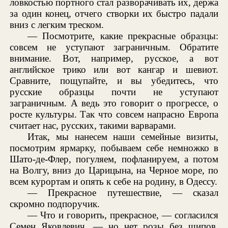
ловкостью портного стал разворачивать их, держа
за один конец, отчего створки их быстро падали
вниз с легким треском.
— Посмотрите, какие прекрасные образцы:
совсем не уступают заграничным. Обратите
внимание. Вот, например, русское, а вот
английское трико или вот кангар и шевиот.
Сравните, пощупайте, и вы убедитесь, что
русские образцы почти не уступают
заграничным. А ведь это говорит о прогрессе, о
росте культуры. Так что совсем напрасно Европа
считает нас, русских, такими варварами.
Итак, мы нанесем наши семейные визиты,
посмотрим ярмарку, побываем себе немножко в
Шато-де-Флер, погуляем, пофланируем, а потом
на Волгу, вниз до Царицына, на Черное море, по
всем курортам и опять к себе на родину, в Одессу.
— Прекрасное путешествие, — сказал
скромно подпоручик.
— Что и говорить, прекрасное, — согласился
Семен Яковлевич, — но нет розы без шипов.