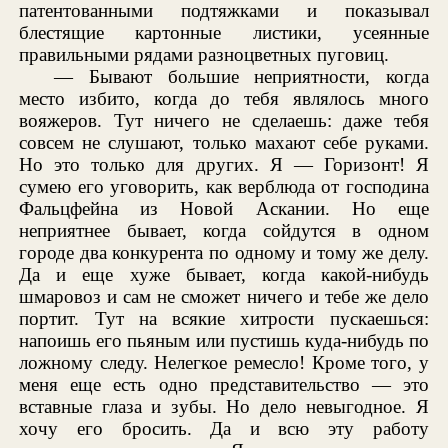
патентованными подтяжками и показывал
блестящие картонные листики, усеянные
правильными рядами разноцветных пуговиц.
— Бывают большие неприятности, когда
место избито, когда до тебя являлось много
вояжеров. Тут ничего не сделаешь: даже тебя
совсем не слушают, только махают себе руками.
Но это только для других. Я — Горизонт! Я
сумею его уговорить, как верблюда от господина
Фальцфейна из Новой Аскании. Но еще
неприятнее бывает, когда сойдутся в одном
городе два конкурента по одному и тому же делу.
Да и еще хуже бывает, когда какой-нибудь
шмаровоз и сам не сможет ничего и тебе же дело
портит. Тут на всякие хитрости пускаешься:
напоишь его пьяным или пустишь куда-нибудь по
ложному следу. Нелегкое ремесло! Кроме того, у
меня еще есть одно представительство — это
вставные глаза и зубы. Но дело невыгодное. Я
хочу его бросить. Да и всю эту работу