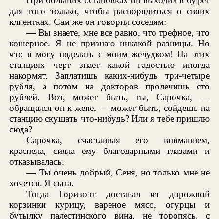
При больших остановках он выходил в буфет
для того только, чтобы распорядиться о своих
клиентках. Сам же он говорил соседям:
— Вы знаете, мне все равно, что трефное, что
кошерное. Я не признаю никакой разницы. Но
что я могу поделать с моим желудком! На этих
станциях черт знает какой гадостью иногда
накормят. Заплатишь каких-нибудь три-четыре
рубля, а потом на докторов пролечишь сто
рублей. Вот, может быть, ты, Сарочка, —
обращался он к жене, — может быть, сойдешь на
станцию скушать что-нибудь? Или я тебе пришлю
сюда?
Сарочка, счастливая его вниманием,
краснела, сияла ему благодарными глазами и
отказывалась.
— Ты очень добрый, Сеня, но только мне не
хочется. Я сыта.
Тогда Горизонт доставал из дорожной
корзинки курицу, вареное мясо, огурцы и
бутылку палестинского вина, не торопясь, с