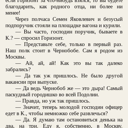
если Горизонт за что-нибудь взялся, то вы будете
благодарить, как родного отца, ни более ни
менее!
Через полчаса Семен Яковлевич и безусый
подпоручик стояли на площадке вагона и курили.
— Вы часто, господин поручик, бываете в
К.? — спросил Горизонт.
— Представьте себе, только в первый раз.
Наш полк стоит в Чернобобе. Сам я родом из
Москвы.
— Ай, ай, ай! Как это вы так далеко
забрались?
— Да так уж пришлось. Не было другой
вакансии при выпуске.
— Да ведь Чернобоб же — это дыра! Самый
паскудный городишко во всей Подолии.
— Правда, но уж так пришлось.
— Значит, теперь молодой господин офицер
едет в К., чтобы немножко себе развлечься?
— Да. Я думаю там остановиться денька на
два, на три. Еду я, собственно, в Москву.