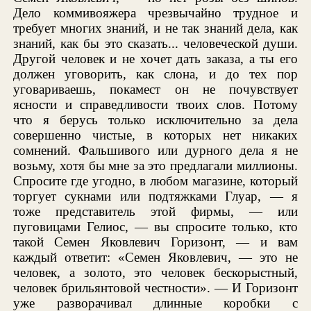
Дело коммивояжера чрезвычайно трудное и
требует многих знаний, и не так знаний дела, как
знаний, как бы это сказать... человеческой души.
Другой человек и не хочет дать заказа, а ты его
должен уговорить, как слона, и до тех пор
уговариваешь, покамест он не почувствует
ясности и справедливости твоих слов. Потому
что я берусь только исключительно за дела
совершенно чистые, в которых нет никаких
сомнений. Фальшивого или дурного дела я не
возьму, хотя бы мне за это предлагали миллионы.
Спросите где угодно, в любом магазине, который
торгует сукнами или подтяжками Глуар, — я
тоже представитель этой фирмы, — или
пуговицами Гелиос, — вы спросите только, кто
такой Семен Яковлевич Горизонт, — и вам
каждый ответит: «Семен Яковлевич, — это не
человек, а золото, это человек бескорыстный,
человек брильянтовой честности». — И Горизонт
уже разворачивал длинные коробки с