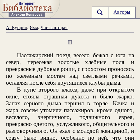
Авторы
А. Куприн
.
Яма
.
Часть вторая
II
Пассажирский поезд весело бежал с юга на
север, пересекая золотые хлебные поля и
прекрасные дубовые рощи, с грохотом проносясь
по железным мостам над светлыми речками,
оставляя после себя крутящиеся клубы дыма.
В купе второго класса, даже при открытом
окне, стояла страшная духота и было жарко.
Запах серного дыма першил в горле. Качка и
жара совсем утомили пассажиров, кроме одного,
веселого, энергичного, подвижного еврея,
прекрасно одетого, услужливого, общительного и
разговорчивого. Он ехал с молодой женщиной, и
сразу было видно, особенно по ней, что они