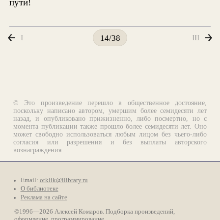
пути!
I
III
14/38
© Это произведение перешло в общественное достояние,
поскольку написано автором, умершим более семидесяти лет
назад, и опубликовано прижизненно, либо посмертно, но с
момента публикации также прошло более семидесяти лет. Оно
может свободно использоваться любым лицом без чьего-либо
согласия или разрешения и без выплаты авторского
вознаграждения.
Email:
otklik@ilibrary.ru
О библиотеке
Реклама на сайте
©1996—2026 Алексей Комаров. Подборка произведений,
оформление, программирование.