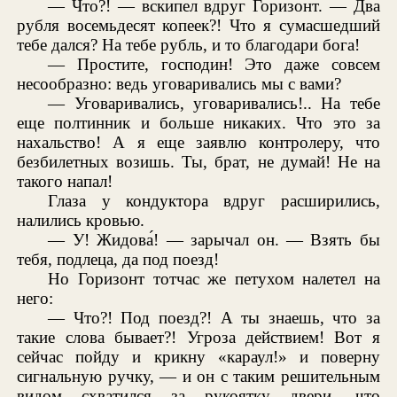
— Что?! — вскипел вдруг Горизонт. — Два
рубля восемьдесят копеек?! Что я сумасшедший
тебе дался? На тебе рубль, и то благодари бога!
— Простите, господин! Это даже совсем
несообразно: ведь уговаривались мы с вами?
— Уговаривались, уговаривались!.. На тебе
еще полтинник и больше никаких. Что это за
нахальство! А я еще заявлю контролеру, что
безбилетных возишь. Ты, брат, не думай! Не на
такого напал!
Глаза у кондуктора вдруг расширились,
налились кровью.
— У! Жидова́! — зарычал он. — Взять бы
тебя, подлеца, да под поезд!
Но Горизонт тотчас же петухом налетел на
него:
— Что?! Под поезд?! А ты знаешь, что за
такие слова бывает?! Угроза действием! Вот я
сейчас пойду и крикну «караул!» и поверну
сигнальную ручку, — и он с таким решительным
видом схватился за рукоятку двери, что