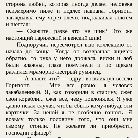
сторона любви, которая иногда делает человека
неизмеримо ниже и подлее павиана. Горизонт
заглядывал ему через плечо, подталкивал локтем
и шептал:
— Скажите, разве это не шик? Это же
настоящий парижский и венский шик!
Подпоручик пересмотрел всю коллекцию от
начала до конца. Когда он возвращал ящичек
обратно, то рука у него дрожала, виски и лоб
были влажны, глаза помутнели и по щекам
разлился мраморно-пестрый румянец.
— А знаете что? — вдруг воскликнул весело
Горизонт. — Мне все равно: я человек
закабаленный. Я, как говорили в старину, сжег
свои корабли... сжег все, чему поклонялся. Я уже
давно искал случая, чтобы сбыть кому-нибудь эти
карточки. За ценой я не особенно гонюсь. Я
возьму только половину того, что они мне
самому стоили. Не желаете ли приобрести,
господин офицер?