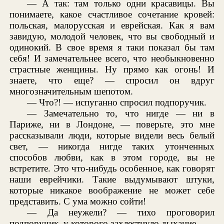
— А так: там только одни красавицы. Вы
понимаете, какое счастливое сочетание кровей:
польская, малорусская и еврейская. Как я вам
завидую, молодой человек, что вы свободный и
одинокий. В свое время я таки показал бы там
себя! И замечательнее всего, что необыкновенно
страстные женщины. Ну прямо как огонь! И
знаете, что еще? — спросил он вдруг
многозначительным шепотом.
— Что?! — испуганно спросил подпоручик.
— Замечательно то, что нигде — ни в
Париже, ни в Лондоне, — поверьте, это мне
рассказывали люди, которые видели весь белый
свет, — никогда нигде таких утонченных
способов любви, как в этом городе, вы не
встретите. Это что-нибудь особенное, как говорят
наши еврейчики. Такие выдумывают штуки,
которые никакое воображение не может себе
представить. С ума можно сойти!
— Да неужели? — тихо проговорил
подпоручик, у которого захлестнуло дыхание.