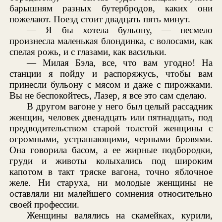
барышням разных бутербродов, каких они
пожелают. Поезд стоит двадцать пять минут.
— Я бы хотела бульону, — несмело
произнесла маленькая блондинка, с волосами, как
спелая рожь, и с глазами, как васильки.
— Милая Бэла, все, что вам угодно! На
станции я пойду и распоряжусь, чтобы вам
принесли бульону с мясом и даже с пирожками.
Вы не беспокойтесь, Лазер, я все это сам сделаю.
В другом вагоне у него был целый рассадник
женщин, человек двенадцать или пятнадцать, под
предводительством старой толстой женщины с
огромными, устрашающими, черными бровями.
Она говорила басом, а ее жирные подбородки,
груди и животы колыхались под широким
капотом в такт тряске вагона, точно яблочное
желе. Ни старуха, ни молодые женщины не
оставляли ни малейшего сомнения относительно
своей профессии.
Женщины валялись на скамейках, курили,