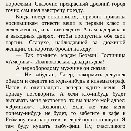
порослями. Сказочно прекрасный древний город
точно сам шел навстречу поезду.
Когда поезд остановился, Горизонт приказал
носильщикам отнести вещи в первый класс и
велел жене идти за ним следом. А сам задержался
в выходных дверях, чтобы пропустить обе свои
партии. Старухе, наблюдавшей за дюжиной
женщин, он коротко бросил на ходу:
— Так помните, мадам Берман! Гостиница
«Америка», Иванюковская, двадцать два!
А чернобородому мужчине он сказал:
— Не забудьте, Лазер, накормить девушек
обедом и сведите их куда-нибудь в кинематограф.
Часов в одиннадцать вечера ждите меня. Я
приеду поговорить. А если кто-нибудь будет
вызывать меня экстренно, то вы знаете мой адрес:
«Эрмитаж». Позвоните. Если же там меня
почему-нибудь не будет, то забегите в кафе к
Рейману или напротив, в еврейскую столовую. Я
там буду кушать рыбу-фиш. Ну, счастливого