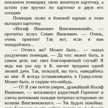
поклоном помещику свою визитную карточку, а
кстати уже вручил по карточке и двум его
соседям.
Помещик полез в боковой карман и тоже
вытащил карточку.
«Иосиф Иванович Венгженовский», —
прочитал вслух Семен Яковлевич. — Очень,
очень приятно! Так вот, если я вам
понадоблюсь...
— Отчего же? Может быть... — сказал
раздумчиво помещик. — Да что: может быть, в
самом деле, нас свел благоприятный случай! Я
ведь как раз еду в К. насчет продажи одной
лесной дачи. Так, пожалуй, вы того, наведайтесь
ко мне. Я всегда останавливаюсь в Гранд-отеле.
Может быть, и сладим что-нибудь.
— О! Я уже почти уверен, дражайший Иосиф
Иванович, — воскликнул радостный Горизонт и
слегка кончиками пальцев потрепал осторожно по
коленке Венгженовского. — Уж будьте покойны: