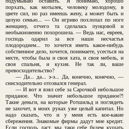
подумываю оставить. Я понимаю, хорошо
порхать, как мотылек, человеку молодому, в
цвете сил, но раз имеешь жену, а может быть и
целую семью... — Он игриво похлопал по ноге
женщину, отчего та сделалась пунцовой и
необыкновенно похорошела. — Ведь нас, евреев,
господь одарил за все наши несчастья
плодородием... то хочется иметь какое-нибудь
собственное дело, хочется, понимаете, усесться на
месте, чтобы была и своя хата, и своя мебель, и
своя спальня, и кухня. Не так ли, ваше
превосходительство?
— Да... да... э-э... Да, конечно, конечно, —
снисходительно отозвался генерал.
— И вот я взял себе за Сарочкой небольшое
приданое. Что значит небольшое приданое?!
Такие деньги, на которые Ротшильд и поглядеть
не захочет, в моих руках уже целый капитал. Но
надо сказать, что и у меня есть кое-какие
сбережения. Знакомые фирмы дадут мне кредит.
Если господь даст, мы таки себе будем кушать