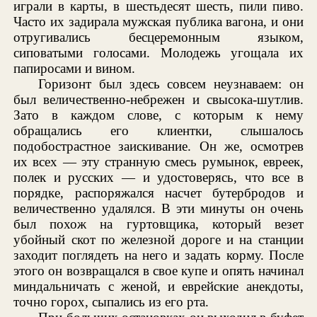
играли в карты, в шестьдесят шесть, пили пиво.
Часто их задирала мужская публика вагона, и они
отругивались бесцеремонным языком,
сиповатыми голосами. Молодежь угощала их
папиросами и вином.
Горизонт был здесь совсем неузнаваем: он
был величественно-небрежен и свысока-шутлив.
Зато в каждом слове, с которым к нему
обращались его клиентки, слышалось
подобострастное заискивание. Он же, осмотрев
их всех — эту странную смесь румынок, евреек,
полек и русских — и удостоверясь, что все в
порядке, распоряжался насчет бутербродов и
величественно удалялся. В эти минуты он очень
был похож на гуртовщика, который везет
убойный скот по железной дороге и на станции
заходит поглядеть на него и задать корму. После
этого он возвращался в свое купе и опять начинал
миндальничать с женой, и еврейские анекдоты,
точно горох, сыпались из его рта.