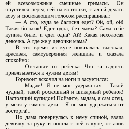
ей всевозможные смешные гримасы. Он
опустился перед ней на корточки, стал ей делать
козу и сюсюкающим голосом расспрашивал:
— А сто, куда зе балисня едет? Ой, ой, ой!
Такая больсая! Едет одна, без мамы? Сама себе
купила билет и едет одна? Ай! Какая нехолосая
девочка. А где же у девочки мама?
В это время из купе показалась высокая,
красивая, самоуверенная женщина и сказала
спокойно:
— Отстаньте от ребенка. Что за гадость
привязываться к чужим детям!
Горизонт вскочил на ноги и засуетился:
— Мадам! Я не мог удержаться... Такой
чудный, такой роскошный и шикарный ребенок!
Настоящий купидон! Поймите, мадам, я сам отец,
у меня у самого дети... Я не мог удержаться от
восторга!..
Но дама повернулась к нему спиной, взяла
девочку за руку и пошла с ней в купе, оставив