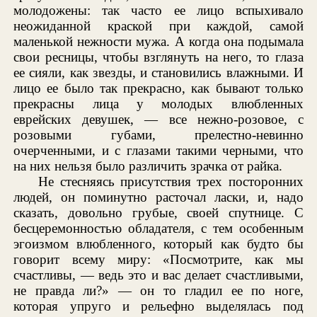
молодожены: так часто ее лицо вспыхивало
неожиданной краской при каждой, самой
маленькой нежности мужа. А когда она подымала
свои ресницы, чтобы взглянуть на него, то глаза
ее сияли, как звезды, и становились влажными. И
лицо ее было так прекрасно, как бывают только
прекрасны лица у молодых влюбленных
еврейских девушек, — все нежно-розовое, с
розовыми губами, прелестно-невинно
очерченными, и с глазами такими черными, что
на них нельзя было различить зрачка от райка.
Не стесняясь присутствия трех посторонних
людей, он поминутно расточал ласки, и, надо
сказать, довольно грубые, своей спутнице. С
бесцеремонностью обладателя, с тем особенным
эгоизмом влюбленного, который как будто бы
говорит всему миру: «Посмотрите, как мы
счастливы, — ведь это и вас делает счастливыми,
не правда ли?» — он то гладил ее по ноге,
которая упруго и рельефно выделялась под