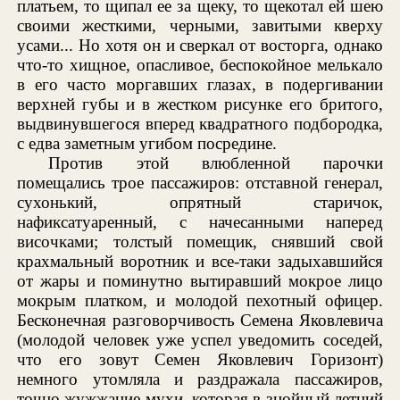
платьем, то щипал ее за щеку, то щекотал ей шею
своими жесткими, черными, завитыми кверху
усами... Но хотя он и сверкал от восторга, однако
что-то хищное, опасливое, беспокойное мелькало
в его часто моргавших глазах, в подергивании
верхней губы и в жестком рисунке его бритого,
выдвинувшегося вперед квадратного подбородка,
с едва заметным угибом посредине.
Против этой влюбленной парочки
помещались трое пассажиров: отставной генерал,
сухонький, опрятный старичок,
нафиксатуаренный, с начесанными наперед
височками; толстый помещик, снявший свой
крахмальный воротник и все-таки задыхавшийся
от жары и поминутно вытиравший мокрое лицо
мокрым платком, и молодой пехотный офицер.
Бесконечная разговорчивость Семена Яковлевича
(молодой человек уже успел уведомить соседей,
что его зовут Семен Яковлевич Горизонт)
немного утомляла и раздражала пассажиров,
точно жужжание мухи, которая в знойный летний