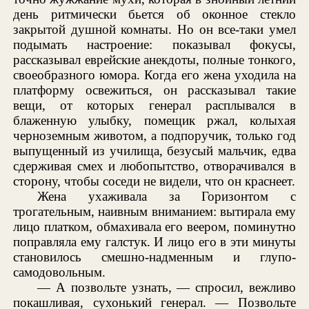
день ритмически бьется об оконное стекло
закрытой душной комнаты. Но он все-таки умел
подымать настроение: показывал фокусы,
рассказывал еврейские анекдоты, полные тонкого,
своеобразного юмора. Когда его жена уходила на
платформу освежиться, он рассказывал такие
вещи, от которых генерал расплывался в
блаженную улыбку, помещик ржал, колыхая
черноземным животом, а подпоручик, только год
выпущенный из училища, безусый мальчик, едва
сдерживая смех и любопытство, отворачивался в
сторону, чтобы соседи не видели, что он краснеет.
Жена ухаживала за Горизонтом с
трогательным, наивным вниманием: вытирала ему
лицо платком, обмахивала его веером, поминутно
поправляла ему галстук. И лицо его в эти минуты
становилось смешно-надменным и глупо-
самодовольным.
— А позвольте узнать, — спросил, вежливо
покашливая, сухонький генерал. — Позвольте