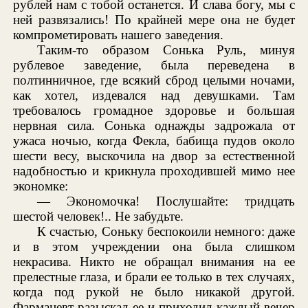
рублей нам с тобой останется. И слава богу, мы с
ней развязались! По крайней мере она не будет
компрометировать нашего заведения.
Таким-то образом Сонька Руль, минуя
рублевое заведение, была переведена в
полтинничное, где всякий сброд целыми ночами,
как хотел, издевался над девушками. Там
требовалось громадное здоровье и большая
нервная сила. Сонька однажды задрожала от
ужаса ночью, когда Фекла, бабища пудов около
шести весу, выскочила на двор за естественной
надобностью и крикнула проходившей мимо нее
экономке:
— Экономочка! Послушайте: тридцать
шестой человек!.. Не забудьте.
К счастью, Соньку беспокоили немного: даже
и в этом учреждении она была слишком
некрасива. Никто не обращал внимания на ее
прелестные глаза, и брали ее только в тех случаях,
когда под рукой не было никакой другой.
Фармацевт разыскал ее и приходил каждый вечер