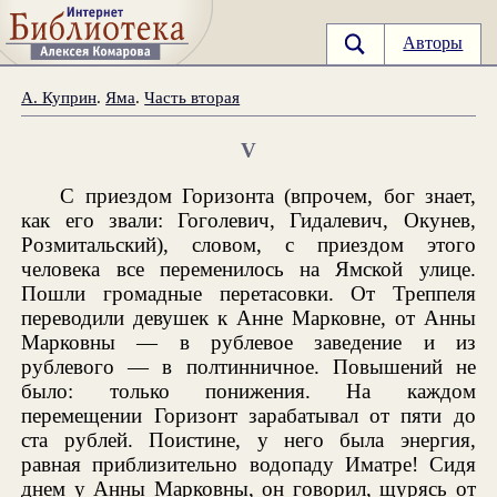
Авторы
А. Куприн
.
Яма
.
Часть вторая
V
С приездом Горизонта (впрочем, бог знает,
как его звали: Гоголевич, Гидалевич, Окунев,
Розмитальский), словом, с приездом этого
человека все переменилось на Ямской улице.
Пошли громадные перетасовки. От Треппеля
переводили девушек к Анне Марковне, от Анны
Марковны — в рублевое заведение и из
рублевого — в полтинничное. Повышений не
было: только понижения. На каждом
перемещении Горизонт зарабатывал от пяти до
ста рублей. Поистине, у него была энергия,
равная приблизительно водопаду Иматре! Сидя
днем у Анны Марковны, он говорил, щурясь от