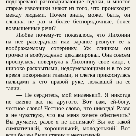
подозревают разговаривающие седоки, и многое
старые извозчики знают из того, что происходит
между людьми. Почем знать, может быть, он
слышал не раз и более беспорядочные, более
возвышенные речи?
Любке почему-то показалось, что Лихонин
на нее рассердился или заранее ревнует ее к
воображаемому сопернику. Уж слишком он
громко и возбужденно декламировал. Она совсем
проснулась, повернула к Лихонину свое лицо, с
широко раскрытыми, недоумевающими и в то же
время покорными глазами, и слегка прикоснулась
пальцами к его правой руке, лежавшей на ее
талии.
— Не сердитесь, мой миленький. Я никогда
не сменю вас на другого. Вот вам, ей-богу,
честное слово! Честное слово, что никогда! Разве
я не чувствую, что вы меня хочете обеспечить?
Вы думаете, разве я не понимаю? Вы же такой
симпатичный, хорошенький, молоденький! Вот
если бы вы были старик и некрасивый...