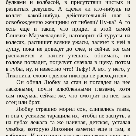
булками и колбасой, в присутствии чистых и
развитых девушек. А сделал ли кто-нибудь из
коллег какой-нибудь действительный шаг к
освобождению женщины от гибели? Ну-ка? А то
есть еще и такие, что придет к этой самой
Сонечке Мармеладовой, наговорит ей турусы на
колесах, распишет всякие ужасы, залезет к ней в
душу, пока не доведет до слез, и сейчас же сам
расплачется и начнет утешать, обнимать, по
голове погладит, поцелует сначала в щеку, потом
в губы, ну, и известно что! Тьфу! А вот у него, у
Лихонина, слово с делом никогда не расходится».
Он обнял Любку за стан и поглядел на нее
ласковыми, почти влюбленными глазами, хотя
сам подумал сейчас же, что смотрит на нее, как
отец или брат.
Любку страшно морил сон, слипались глаза,
и она с усилием таращила их, чтобы не заснуть, а
на губах лежала та же наивная, детская, усталая
улыбка, которую Лихонин заметил еще и там, в
кабинете. И из одного угла ее рта слегка тянулась