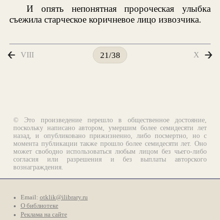
И опять непонятная пророческая улыбка
съежила старческое коричневое лицо извозчика.
VIII
X
21/38
© Это произведение перешло в общественное достояние,
поскольку написано автором, умершим более семидесяти лет
назад, и опубликовано прижизненно, либо посмертно, но с
момента публикации также прошло более семидесяти лет. Оно
может свободно использоваться любым лицом без чьего-либо
согласия или разрешения и без выплаты авторского
вознаграждения.
Email:
otklik@ilibrary.ru
О библиотеке
Реклама на сайте