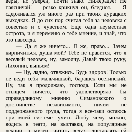
веры, но уверен, почти знаю. Нижерадзе! Не
паясничай! — резко крикнул он, бледнея. — Я
сдерживался уж много раз при твоих дурацких
выходках. Я до сих пор считал тебя за человека с
совестью и с чувством. Еще одна неуместная
острота, и я переменю о тебе мнение, и знай, что
это навсегда.
— Да я же ничего... Я же, право... Зачем
кирпичиться, душа мой? Тебе не нравится, что я
веселый человек, ну, замолчу. Давай твою руку,
Лихонин, выпьем!
— Ну, ладно, отвяжись. Будь здоров! Только
не веди себя мальчишкой, барашек осетинский.
Ну, так я продолжаю, господа. Если мы не
отыщем ничего, что удовлетворяло бы
справедливому мнению Симановского о
достоинстве независимого, ничем не
поддержанного труда, тогда я все-таки остаюсь
при моей системе: учить Любу чему можно,
водить в театр, на выставки, на популярные
лекции, в музеи, читать вслух, доставлять ей