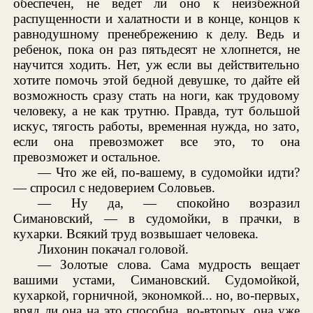
обеспечен, не ведет ли оно к неизбежной
распущенности и халатности и в конце, концов к
равнодушному пренебрежению к делу. Ведь и
ребенок, пока он раз пятьдесят не хлопнется, не
научится ходить. Нет, уж если вы действительно
хотите помочь этой бедной девушке, то дайте ей
возможность сразу стать на ноги, как трудовому
человеку, а не как трутню. Правда, тут большой
искус, тягость работы, временная нужда, но зато,
если она превозможет все это, то она
превозможет и остальное.
— Что же ей, по-вашему, в судомойки идти?
— спросил с недоверием Соловьев.
— Ну да, — спокойно возразил
Симановский, — в судомойки, в прачки, в
кухарки. Всякий труд возвышает человека.
Лихонин покачал головой.
— Золотые слова. Сама мудрость вещает
вашими устами, Симановский. Судомойкой,
кухаркой, горничной, экономкой... но, во-первых,
вряд ли она на это способна, во-вторых, она уже