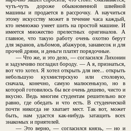
чуть-чуть дороже обыкновенной швейной
машины и продается в рассрочку. А научиться
этому искусству может в течение часа каждый,
кто немножко умеет шить на простой машине. И
имеется множество прелестных оригиналов. А
главное, что такую работу очень охотно берут
для экранов, альбомов, абажуров, занавесок и для
прочей дряни, и деньги платят порядочные.
— Что же, и это дело, — согласился Лихонин
и задумчиво погладил бороду. — А я, признаться,
вот что хотел. Я хотел открыть для нее... открыть
небольшую кухмистерскую или столовую,
сначала, конечно, самую малюсенькую, но в
которой готовилось бы все очень дешево, чисто и
вкусно. Ведь многим студентам решительно все
равно, где обедать и что есть. В студенческой
почти никогда не хватает мест. Так вот, может
быть, нам удастся как-нибудь затащить всех
знакомых и приятелей.
— Это верно, — согласился князь, — но и