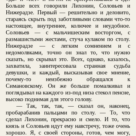
Больше всех говорили Лихонин, Соловьев и
Нижерадзе. Первый — решительно и деловито,
стараясь скрыть под заботливыми словами что-то
настоящее, внутреннее, колючее и неудобное.
Соловьев — с мальчишеским восторгом, с
размашистыми жестами, стуча кулаком по столу.
Нижерадзе — с легким сомнением и с
недомолвками, точно он знал то, что нужно
сказать, но скрывал это. Всех, однако, казалось,
захватила, заинтересовала странная судьба
девушки, и каждый, высказывая свое мнение,
почему-то неизбежно обращался к
Симановскому. Он же больше помалкивал и
поглядывал на каждого из-под низа стекол пенсне,
высоко поднимая для этого голову.
— Так, так, так, — сказал он, наконец,
пробарабанив пальцами по столу. — То, что
сделал Лихонин, прекрасно и смело. И то, что
князь и Соловьев идут ему навстречу, тоже очень
хорошо. Я, с своей стороны, готов, чем могу,