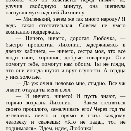
улучив свободную минуту, она шепнула
нагнувшемуся над ней Лихонину:
— Миленький, зачем же так много народу? Я
ведь такая стеснительная. Совсем не умею
компанию поддержать.
— Ничего, ничего, дорогая Любочка, —
быстро прошептал Лихонин, задерживаясь в
дверях кабинета, — ничего, сестра моя, это всё
люди свои, хорошие, добрые товарищи. Они
помогут тебе, помогут нам обоим. Ты не гляди,
что они иногда шутят и врут глупости. А сердца
у них золотые.
— Да уж очень неловко мне, стыдно. Все уж
знают, откуда ты меня взял.
— И ничего, ничего! И пусть знают, —
горячо возразил Лихонин. — Зачем стесняться
своего прошлого, замалчивать его? Через год ты
взглянешь смело и прямо в глаза каждому
человеку и скажешь: «Кто не падал, тот не
поднимался». Идем, идем, Любочка!