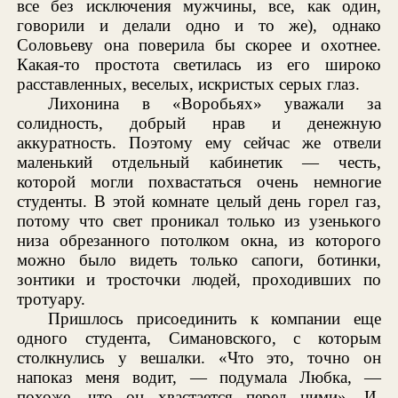
все без исключения мужчины, все, как один,
говорили и делали одно и то же), однако
Соловьеву она поверила бы скорее и охотнее.
Какая-то простота светилась из его широко
расставленных, веселых, искристых серых глаз.
Лихонина в «Воробьях» уважали за
солидность, добрый нрав и денежную
аккуратность. Поэтому ему сейчас же отвели
маленький отдельный кабинетик — честь,
которой могли похвастаться очень немногие
студенты. В этой комнате целый день горел газ,
потому что свет проникал только из узенького
низа обрезанного потолком окна, из которого
можно было видеть только сапоги, ботинки,
зонтики и тросточки людей, проходивших по
тротуару.
Пришлось присоединить к компании еще
одного студента, Симановского, с которым
столкнулись у вешалки. «Что это, точно он
напоказ меня водит, — подумала Любка, —
похоже, что он хвастается перед ними». И,