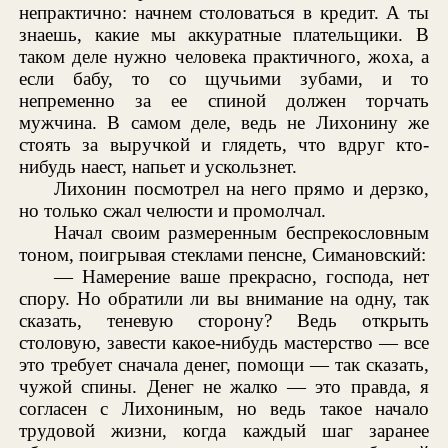
непрактично: начнем столоваться в кредит. А ты
знаешь, какие мы аккуратные плательщики. В
таком деле нужно человека практичного, жоха, а
если бабу, то со щучьими зубами, и то
непременно за ее спиной должен торчать
мужчина. В самом деле, ведь не Лихонину же
стоять за выручкой и глядеть, что вдруг кто-
нибудь наест, напьет и ускользнет.
Лихонин посмотрел на него прямо и дерзко,
но только сжал челюсти и промолчал.
Начал своим размеренным беспрекословным
тоном, поигрывая стеклами пенсне, Симановский:
— Намерение ваше прекрасно, господа, нет
спору. Но обратили ли вы внимание на одну, так
сказать, теневую сторону? Ведь открыть
столовую, завести какое-нибудь мастерство — все
это требует сначала денег, помощи — так сказать,
чужой спины. Денег не жалко — это правда, я
согласен с Лихониным, но ведь такое начало
трудовой жизни, когда каждый шаг заранее