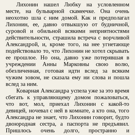
Лихонин нашел Любку на условленном
месте, на бульварной скамеечке. Она очень
неохотно шла с ним домой. Как и предполагал
Лихонин, ее, давно отвыкшую от будничной,
суровой и обильной всякими неприятностями
действительности, страшила встреча с ворчливой
Александрой, и, кроме того, на нее угнетающе
подействовало то, что Лихонин не хотел скрывать
ее прошлое. Но она, давно уже потерявшая в
учреждении Анны Марковны свою волю,
обезличенная, готовая идти вслед за всяким
чужим зовом, не сказала ему ни слова и пошла
вслед за ним.
Коварная Александра успела уже за это время
сбегать к управляющему домом пожаловаться,
что вот, мол, приехал Лихонин с какой-то
девицей, ночевал с ней в комнате, а кто она, того
Александра не знает, что Лихонин говорит, будто
двоюродная сестра, а паспорта не предъявил.
Пришлось очень долго, пространно и