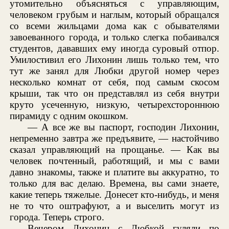
утомительно объясняться с управляющим,
человеком грубым и наглым, который обращался
со всеми жильцами дома как с обывателями
завоеванного города, и только слегка побаивался
студентов, дававших ему иногда суровый отпор.
Умилостивил его Лихонин лишь только тем, что
тут же занял для Любки другой номер через
несколько комнат от себя, под самым скосом
крыши, так что он представлял из себя внутри
круто усеченную, низкую, четырехстороннюю
пирамиду с одним окошком.
— А все же вы паспорт, господин Лихонин,
непременно завтра же предъявите, — настойчиво
сказал управляющий на прощанье. — Как вы
человек почтенный, работящий, и мы с вами
давно знакомы, также и платите вы аккуратно, то
только для вас делаю. Времена, вы сами знаете,
какие теперь тяжелые. Донесет кто-нибудь, и меня
не то что оштрафуют, а и выселить могут из
города. Теперь строго.
Вечером Лихонин с Любкой гуляли по