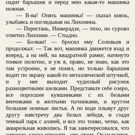
сидит барышня и перед нею какая-то машинка
ножная.
— В-ва! Опять машинка! — сказал князь,
улыбаясь и поглядывая на Лихонина.
— Перестань, Нижерадзе, — тихо, но сурово
ответил Лихонин. — Стыдно.
— Болван! — бросил ему Соловьев и
продолжал: — Так вот, машинка движется взад и
вперед, а на ней, на квадратной рамке, натянуто
тонкое полотно, и уж я, право, не знаю, как это
там устроено, я не понял, но только барышня
водит по экрану какой-то металлической штучкой,
и у нее выходит чудесный рисунок
разноцветными шелками. Представьте себе озеро,
все поросшее кувшинками с их белыми
венчиками и желтыми тычинками, и кругом
большие зеленые листья. А по воде плывут друг
другу навстречу два белых лебедя, и сзади
темный парк с аллеей, и все это тонко, четко, как
акварельная живопись. Я так заинтересовался, что
нарочно зашел спросить, что стоит. Оказывается,