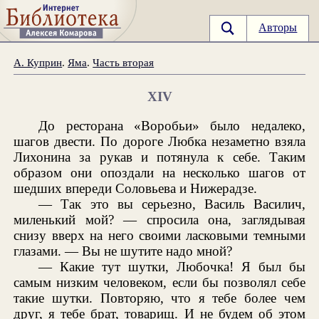
Авторы
А. Куприн
.
Яма
.
Часть вторая
ХIV
До ресторана «Воробьи» было недалеко,
шагов двести. По дороге Любка незаметно взяла
Лихонина за рукав и потянула к себе. Таким
образом они опоздали на несколько шагов от
шедших впереди Соловьева и Нижерадзе.
— Так это вы серьезно, Василь Василич,
миленький мой? — спросила она, заглядывая
снизу вверх на него своими ласковыми темными
глазами. — Вы не шутите надо мной?
— Какие тут шутки, Любочка! Я был бы
самым низким человеком, если бы позволял себе
такие шутки. Повторяю, что я тебе более чем
друг, я тебе брат, товарищ. И не будем об этом