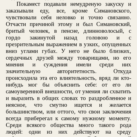
Покамест подавали немудреную закуску и
заказывали еду, все, кроме Симановского,
чувствовали себя неловко и точно связанно.
Отчасти причиной этому и был Симановский,
бритый человек, в пенсне, длинноволосый, с
гордо закинутой назад головою и с
презрительным выражением в узких, опущенных
вниз углами губах. У него не было близких,
сердечных друзей между товарищами, но его
мнения и суждения имели среди них
значительную авторитетность. Откуда
происходила эта его влиятельность, вряд ли кто-
нибудь мог бы объяснить себе: от его ли
самоуверенной внешности, от умения ли схватить
и выразить в общих словах то раздробленное и
неясное, что смутно ищется и желается
большинством, или оттого, что свои заключения
всегда приберегал к самому нужному моменту.
Среди всякого общества много такого рода
людей: одни из них действуют на среду