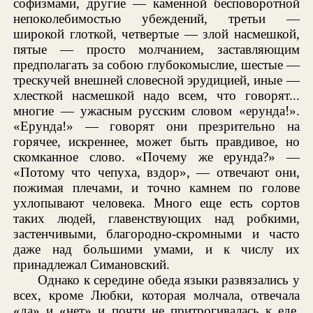
софизмами, другие — каменной бесповоротной
непоколебимостью убеждений, третьи —
широкой глоткой, четвертые — злой насмешкой,
пятые — просто молчанием, заставляющим
предполагать за собою глубокомыслие, шестые —
трескучей внешней словесной эрудицией, иные —
хлесткой насмешкой надо всем, что говорят...
многие — ужасным русским словом «ерунда!».
«Ерунда!» — говорят они презрительно на
горячее, искреннее, может быть правдивое, но
скомканное слово. «Почему же ерунда?» —
«Потому что чепуха, вздор», — отвечают они,
пожимая плечами, и точно камнем по голове
ухлопывают человека. Много еще есть сортов
таких людей, главенствующих над робкими,
застенчивыми, благородно-скромными и часто
даже над большими умами, и к числу их
принадлежал Симановский.
Однако к середине обеда языки развязались у
всех, кроме Любки, которая молчала, отвечала
«да» и «нет» и почти не притрогивалась к еде.