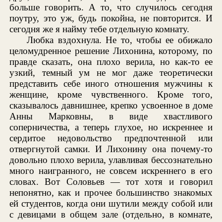
больше говорить. А то, что случилось сегодня
поутру, это уж, будь покойна, не повторится. И
сегодня же я найму тебе отдельную комнату.
Любка вздохнула. Не то, чтобы ее обижало
целомудренное решение Лихонина, которому, по
правде сказать, она плохо верила, но как-то ее
узкий, темный ум не мог даже теоретически
представить себе иного отношения мужчины к
женщине, кроме чувственного. Кроме того,
сказывалось давнишнее, крепко усвоенное в доме
Анны Марковны, в виде хвастливого
соперничества, а теперь глухое, но искреннее и
сердитое недовольство предпочтенной или
отвергнутой самки. И Лихонину она почему-то
довольно плохо верила, улавливая бессознательно
много наигранного, не совсем искреннего в его
словах. Вот Соловьев — тот хотя и говорил
непонятно, как и прочее большинство знакомых
ей студентов, когда они шутили между собой или
с девицами в общем зале (отдельно, в комнате,