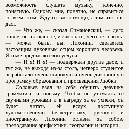
возможность слушать музыку, конечно,
понятную. Одному мне, понятно, не справиться
со всем этим. Жду от вас помощи, а там что бог
даст.
— Что же, — сказал Симановский, — дело
новое, незатасканное, и как знать, чего не знаешь,
— может быть, вы, Лихонин, сделаетесь
настоящим духовным отцом хорошего человека.
Я тоже предлагаю свои услуги.
— И я! И я! — поддержали другие двое, и
тут же, не выходя из-за стола, четверо студентов
выработали очень широкую и очень диковинную
программу образования и просвещения Любки.
Соловьев взял на себя обучить девушку
грамматике и письму. Чтобы не утомлять ее
скучными уроками и в награду за ее успехи, он
будет читать ей вслух доступную
художественную беллетристику, русскую и
иностранную. Лихонин оставил за собою
преподавание арифметики, географии и истории.