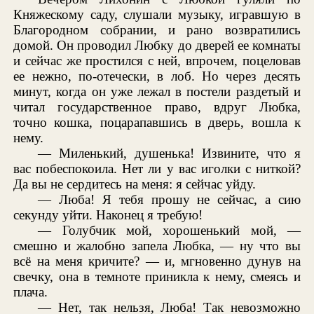
Княжескому саду, слушали музыку, игравшую в
Благородном собрании, и рано возвратились
домой. Он проводил Любку до дверей ее комнаты
и сейчас же простился с ней, впрочем, поцеловав
ее нежно, по-отечески, в лоб. Но через десять
минут, когда он уже лежал в постели раздетый и
читал государственное право, вдруг Любка,
точно кошка, поцарапавшись в дверь, вошла к
нему.
— Миленький, душенька! Извините, что я
вас побеспокоила. Нет ли у вас иголки с ниткой?
Да вы не сердитесь на меня: я сейчас уйду.
— Люба! Я тебя прошу не сейчас, а сию
секунду уйти. Наконец я требую!
— Голубчик мой, хорошенький мой, —
смешно и жалобно запела Любка, — ну что вы
всё на меня кричите? — и, мгновенно дунув на
свечку, она в темноте приникла к нему, смеясь и
плача.
— Нет, так нельзя, Люба! Так невозможно