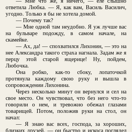
— Мне что же, я ничего, — еле слышно
ответила Любка. — Я, как вам, Василь Василич,
угодно. Только я бы не хотела домой.
— Почему так?
— Мне одной там неудобно. Я уж лучше вас
на бульваре подожду, в самом начале, на
скамейке.
— Ах, да! — спохватился Лихонин, — это на
нее Александра такого страха нагнала. Задам же я
перцу этой старой ящерице! Ну, пойдем,
Любочка.
Она робко, как-то сбоку, лопаточкой
протянула каждому свою руку и вышла в
сопровождении Лихонина.
Через несколько минут он вернулся и сел на
свое место. Он чувствовал, что без него что-то
говорили о нем, и тревожно обежал глазами
товарищей. Потом, положив руки на стол, он
начал:
— Я знаю вас всех, господа, за хороших,
близких друзей, — он быстро и искоса поглядел