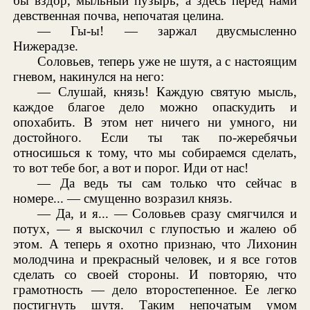
бы вздор, мыльный пузырь, а здесь перед нами
девственная почва, непочатая целина.
— Гы-ы! — заржал двусмысленно
Нижерадзе.
Соловьев, теперь уже не шутя, а с настоящим
гневом, накинулся на него:
— Слушай, князь! Каждую святую мысль,
каждое благое дело можно опаскудить и
опохабить. В этом нет ничего ни умного, ни
достойного. Если ты так по-жеребячьи
относишься к тому, что мы собираемся сделать,
то вот тебе бог, а вот и порог. Иди от нас!
— Да ведь ты сам только что сейчас в
номере... — смущенно возразил князь.
— Да, и я... — Соловьев сразу смягчился и
потух, — я выскочил с глупостью и жалею об
этом. А теперь я охотно признаю, что Лихонин
молодчина и прекрасный человек, и я все готов
сделать со своей стороны. И повторяю, что
грамотность — дело второстепенное. Ее легко
постигнуть шутя. Таким непочатым умом