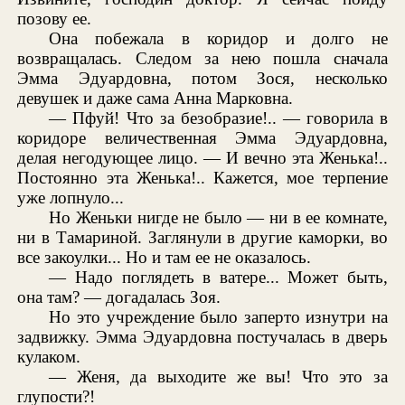
позову ее.
Она побежала в коридор и долго не
возвращалась. Следом за нею пошла сначала
Эмма Эдуардовна, потом Зося, несколько
девушек и даже сама Анна Марковна.
— Пфуй! Что за безобразие!.. — говорила в
коридоре величественная Эмма Эдуардовна,
делая негодующее лицо. — И вечно эта Женька!..
Постоянно эта Женька!.. Кажется, мое терпение
уже лопнуло...
Но Женьки нигде не было — ни в ее комнате,
ни в Тамариной. Заглянули в другие каморки, во
все закоулки... Но и там ее не оказалось.
— Надо поглядеть в ватере... Может быть,
она там? — догадалась Зоя.
Но это учреждение было заперто изнутри на
задвижку. Эмма Эдуардовна постучалась в дверь
кулаком.
— Женя, да выходите же вы! Что это за
глупости?!