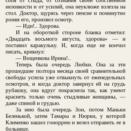
сопя от стыда, от сознания своей собственной
неловкости и от усилий, она неуклюже взлезла на
стол. Доктор, щурясь через пенсне и поминутно
роняя его, произвел осмотр.
— Иди!.. Здорова.
И на обороткой стороне бланка отметил:
«Двадцать восьмого августа, здорова» — и
поставил каракульку. И, когда еще не кончил
писать, крикнул:
— Вощенкова Ирина!..
Теперь была очередь Любки. Она за эти
прошедшие полтора месяца своей сравнительной
свободы успела уже отвыкнуть от еженедельных
осмотров, и когда доктор завернул ей на грудь
рубашку, она вдруг покраснела так, как умеют
краснеть только очень стыдливые женщины, —
даже спиной и грудью.
За нею была очередь Зои, потом Маньки
Беленькой, затем Тамары и Нюрки, у которой
Клименко нашел гоноррею и велел отправить ее в
больницу.