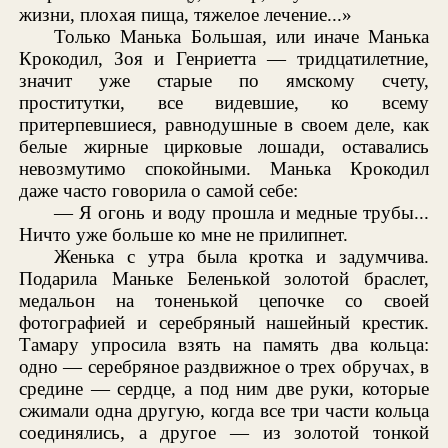
жизни, плохая пища, тяжелое лечение...»
Только Манька Большая, или иначе Манька
Крокодил, Зоя и Генриетта — тридцатилетние,
значит уже старые по ямскому счету,
проститутки, все видевшие, ко всему
притерпевшиеся, равнодушные в своем деле, как
белые жирные цирковые лошади, оставались
невозмутимо спокойными. Манька Крокодил
даже часто говорила о самой себе:
— Я огонь и воду прошла и медные трубы...
Ничто уже больше ко мне не прилипнет.
Женька с утра была кротка и задумчива.
Подарила Маньке Беленькой золотой браслет,
медальон на тоненькой цепочке со своей
фотографией и серебряный нашейный крестик.
Тамару упросила взять на память два кольца:
одно — серебряное раздвижное о трех обручах, в
средине — сердце, а под ним две руки, которые
сжимали одна другую, когда все три части кольца
соединялись, а другое — из золотой тонкой