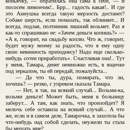
коньячку, — обратилась она сама к себе, — и
пососем лимончик!.. Брр... гадость какая!.. И где
это Аннушка всегда такую мерзость достанет?
Собаке шерсть, если помазать, так облиняет... И
всегда, подлая, полтинник лишний возьмет. Раз я
как-то спрашиваю ее: «Зачем деньги копишь?» —
«А я, говорит, на свадьбу коплю. Что ж, говорит,
будет мужу моему за радость, что я ему одну
свою невинность преподнесу! Надо еще сколько-
нибудь сотен приработать». Счастливая она!.. Тут
у меня, Тамара, денег немножко есть, в ящичке
под зеркалом, ты ей передай, пожалуйста...
— Да что ты, дура, помирать, что ли,
хочешь? — резко, с упреком сказала Тамара.
— Нет, я так, на всякий случай... Возьми-ка,
возьми деньги! Может быть, меня в больницу
заберут... А там, как знать, что произойдет? Я
мелочь себе оставила на всякий случай... А что
же, если и в самом деле, Тамарочка, я захотела бы
что-нибудь над собой сделать, неужели ты стала
бы мешать мне?