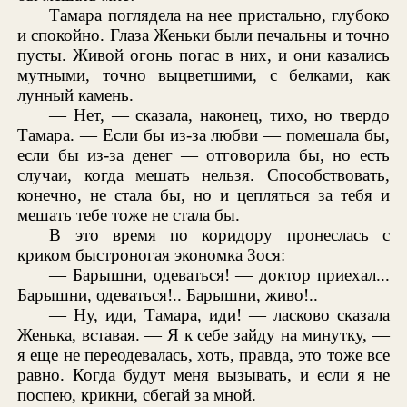
Тамара поглядела на нее пристально, глубоко
и спокойно. Глаза Женьки были печальны и точно
пусты. Живой огонь погас в них, и они казались
мутными, точно выцветшими, с белками, как
лунный камень.
— Нет, — сказала, наконец, тихо, но твердо
Тамара. — Если бы из-за любви — помешала бы,
если бы из-за денег — отговорила бы, но есть
случаи, когда мешать нельзя. Способствовать,
конечно, не стала бы, но и цепляться за тебя и
мешать тебе тоже не стала бы.
В это время по коридору пронеслась с
криком быстроногая экономка Зося:
— Барышни, одеваться! — доктор приехал...
Барышни, одеваться!.. Барышни, живо!..
— Ну, иди, Тамара, иди! — ласково сказала
Женька, вставая. — Я к себе зайду на минутку, —
я еще не переодевалась, хоть, правда, это тоже все
равно. Когда будут меня вызывать, и если я не
поспею, крикни, сбегай за мной.