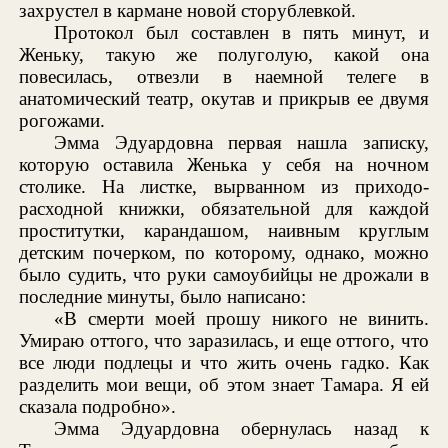
захрустел в кармане новой сторублевкой.
Протокол был составлен в пять минут, и
Женьку, такую же полуголую, какой она
повесилась, отвезли в наемной телеге в
анатомический театр, окутав и прикрыв ее двумя
рогожами.
Эмма Эдуардовна первая нашла записку,
которую оставила Женька у себя на ночном
столике. На листке, вырванном из приходо-
расходной книжки, обязательной для каждой
проститутки, карандашом, наивным круглым
детским почерком, по которому, однако, можно
было судить, что руки самоубийцы не дрожали в
последние минуты, было написано:
«В смерти моей прошу никого не винить.
Умираю оттого, что заразилась, и еще оттого, что
все люди подлецы и что жить очень гадко. Как
разделить мои вещи, об этом знает Тамара. Я ей
сказала подробно».
Эмма Эдуардовна обернулась назад к