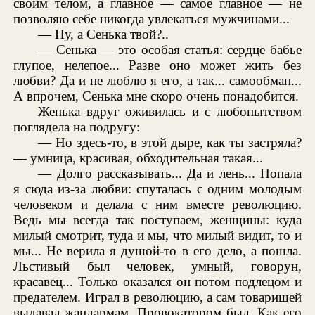
своим телом, а главное — самое главное — не
позволяю себе никогда увлекаться мужчинами...
— Ну, а Сенька твой?..
— Сенька — это особая статья: сердце бабье
глупое, нелепое... Разве оно может жить без
любви? Да и не люблю я его, а так... самообман...
А впрочем, Сенька мне скоро очень понадобится.
Женька вдруг оживилась и с любопытством
поглядела на подругу:
— Но здесь-то, в этой дыре, как ты застряла?
— умница, красивая, обходительная такая...
— Долго рассказывать... Да и лень... Попала
я сюда из-за любви: спуталась с одним молодым
человеком и делала с ним вместе революцию.
Ведь мы всегда так поступаем, женщины: куда
милый смотрит, туда и мы, что милый видит, то и
мы... Не верила я душой-то в его дело, а пошла.
Льстивый был человек, умный, говорун,
красавец... Только оказался он потом подлецом и
предателем. Играл в революцию, а сам товарищей
выдавал жандармам. Провокатором был. Как его