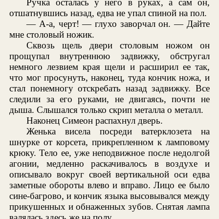
Ручка осталась у него в руках, а сам он,
отшатнувшись назад, едва не упал спиной на пол.
— А-а, черт! — глухо заворчал он. — Дайте
мне столовый ножик.
Сквозь щель двери столовым ножом он
прощупал внутреннюю задвижку, обстругал
немного лезвием края щели и расширил ее так,
что мог просунуть, наконец, туда кончик ножа, и
стал понемногу отскребать назад задвижку. Все
следили за его руками, не двигаясь, почти не
дыша. Слышался только скрип металла о металл.
Наконец Симеон распахнул дверь.
Женька висела посреди ватерклозета на
шнурке от корсета, прикрепленном к ламповому
крюку. Тело ее, уже неподвижное после недолгой
агонии, медленно раскачивалось в воздухе и
описывало вокруг своей вертикальной оси едва
заметные обороты влево и вправо. Лицо ее было
сине-багрово, и кончик языка высовывался между
прикушенных и обнаженных зубов. Снятая лампа
валялась здесь же на полу.