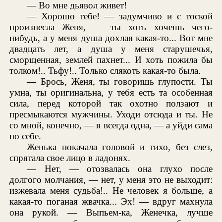
— Во мне дьявол живет!
— Хорошо тебе! — задумчиво и с тоской
произнесла Женя, — ты хоть хочешь чего-
нибудь, а у меня душа дохлая какая-то... Вот мне
двадцать лет, а душа у меня старушечья,
сморщенная, землей пахнет... И хоть пожила бы
толком!.. Тьфу!.. Только слякоть какая-то была.
— Брось, Женя, ты говоришь глупости. Ты
умна, ты оригинальна, у тебя есть та особенная
сила, перед которой так охотно ползают и
пресмыкаются мужчины. Уходи отсюда и ты. Не
со мной, конечно, — я всегда одна, — а уйди сама
по себе.
Женька покачала головой и тихо, без слез,
спрятала свое лицо в ладонях.
— Нет, — отозвалась она глухо после
долгого молчания, — нет, у меня это не выходит:
изжевала меня судьба!.. Не человек я больше, а
какая-то поганая жвачка... Эх! — вдруг махнула
она рукой. — Выпьем-ка, Женечка, лучше