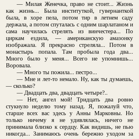
— Милая Женечка, право не стоит... Жизнь
как жизнь... Была институткой, гувернанткой
была, в хоре пела, потом тир в летнем саду
держала, а потом спуталась с одним шарлатаном и
сама научилась стрелять из винчестера... По
циркам ездила, — американскую амазонку
изображала. Я прекрасно стреляла... Потом в
монастырь попала. Там пробыла года два...
Много было у меня... Всего не упомнишь...
Воровала.
— Много ты пожила... пестро...
— Мне и лет-то немало. Ну, как ты думаешь,
— сколько?
— Двадцать два, двадцать четыре?..
— Нет, ангел мой! Тридцать два ровно
стукнуло неделю тому назад. Я, пожалуй что,
старше всех вас здесь у Анны Марковны. Но
только ничему я не удивлялась, ничего не
принимала близко к сердцу. Как видишь, не пью
никогда... Занимаюсь очень бережно уходом за