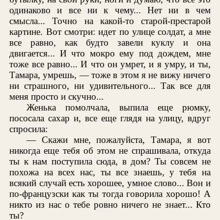
одинаково и все ни к чему... Нет ни в чем
смысла... Точно на какой-то старой-престарой
картине. Вот смотри: идет по улице солдат, а мне
все равно, как будто завели куклу и она
двигается... И что мокро ему под дождем, мне
тоже все равно... И что он умрет, и я умру, и ты,
Тамара, умрешь, — тоже в этом я не вижу ничего
ни страшного, ни удивительного... Так все для
меня просто и скучно...
Женька помолчала, выпила еще рюмку,
пососала сахар и, все еще глядя на улицу, вдруг
спросила:
— Скажи мне, пожалуйста, Тамара, я вот
никогда еще тебя об этом не спрашивала, откуда
ты к нам поступила сюда, в дом? Ты совсем не
похожа на всех нас, ты все знаешь, у тебя на
всякий случай есть хорошее, умное слово... Вон и
по-французски как ты тогда говорила хорошо! А
никто из нас о тебе ровно ничего не знает... Кто
ты?