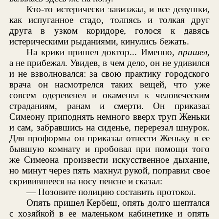
Кто-то истерически завизжал, и все девушки,
как испуганное стадо, толпясь и толкая друг
друга в узком коридоре, голося к давясь
истерическими рыданиями, кинулись бежать.
На крики пришел доктор... Именно,
пришел,
а не прибежал. Увидев, в чем дело, он не удивился
и не взволновался: за свою практику городского
врача он насмотрелся таких вещей, что уже
совсем одеревенел и окаменел к человеческим
страданиям, ранам и смерти. Он приказал
Симеону приподнять немного вверх труп Женьки
и сам, забравшись на сиденье, перерезал шнурок.
Для проформы он приказал отнести Женьку в ее
бывшую комнату и пробовал при помощи того
же Симеона произвести искусственное дыхание,
но минут через пять махнул рукой, поправил свое
скривившееся на носу пенсне и сказал:
— Позовите полицию составить протокол.
Опять пришел Кербеш, опять долго шептался
с хозяйкой в ее маленьком кабинетике и опять