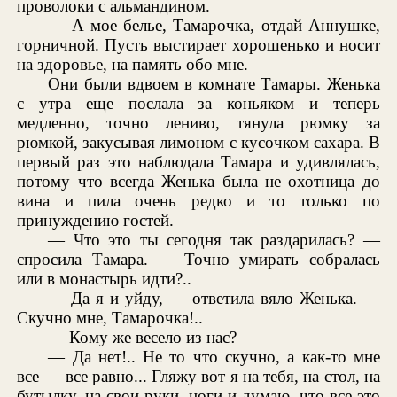
проволоки с альмандином.
— А мое белье, Тамарочка, отдай Аннушке,
горничной. Пусть выстирает хорошенько и носит
на здоровье, на память обо мне.
Они были вдвоем в комнате Тамары. Женька
с утра еще послала за коньяком и теперь
медленно, точно лениво, тянула рюмку за
рюмкой, закусывая лимоном с кусочком сахара. В
первый раз это наблюдала Тамара и удивлялась,
потому что всегда Женька была не охотница до
вина и пила очень редко и то только по
принуждению гостей.
— Что это ты сегодня так раздарилась? —
спросила Тамара. — Точно умирать собралась
или в монастырь идти?..
— Да я и уйду, — ответила вяло Женька. —
Скучно мне, Тамарочка!..
— Кому же весело из нас?
— Да нет!.. Не то что скучно, а как-то мне
все — все равно... Гляжу вот я на тебя, на стол, на
бутылку, на свои руки, ноги и думаю, что все это