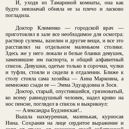
И, уходя из Тамариной комнаты, она как
будто невзначай обняла ее за плечо и ласково
погладила.
Доктор Клименко — городской врач —
приготовлял в зале все необходимое для осмотра:
раствор сулемы, вазелин и другие вещи, и все это
расставлял на отдельном маленьком столике.
Здесь же у него лежали и белые бланки девушек,
заменявшие им паспорта, и общий алфавитный
список. Девушки, одетые только в сорочки, чулки
и туфли, стояли и сидели в отдалении. Ближе к
столу стояла сама хозяйка — Анна Марковна, а
немножко сзади ее — Эмма Эдуардовна и Зося.
Доктор, старый, опустившийся, грязноватый,
ко всему равнодушный человек, надел криво на
нос пенсне, поглядел в список и выкрикнул:
— Александра Будзинская!..
Вышла нахмуренная, маленькая, курносая
Нина. Сохраняя на лице сердитое выражение и