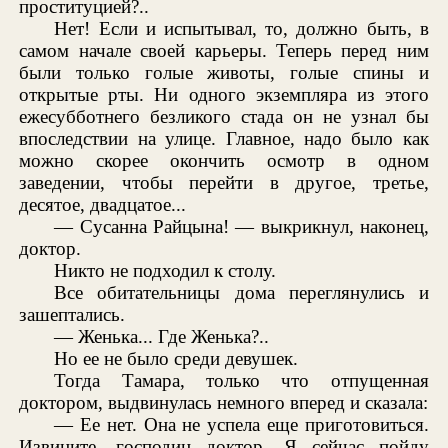
проституцией?..
Нет! Если и испытывал, то, должно быть, в
самом начале своей карьеры. Теперь перед ним
были только голые животы, голые спины и
открытые рты. Ни одного экземпляра из этого
ежесубботнего безликого стада он не узнал бы
впоследствии на улице. Главное, надо было как
можно скорее окончить осмотр в одном
заведении, чтобы перейти в другое, третье,
десятое, двадцатое...
— Сусанна Райцына! — выкрикнул, наконец,
доктор.
Никто не подходил к столу.
Все обитательницы дома переглянулись и
зашептались.
— Женька... Где Женька?..
Но ее не было среди девушек.
Тогда Тамара, только что отпущенная
доктором, выдвинулась немного вперед и сказала:
— Ее нет. Она не успела еще приготовиться.
Извините, господин доктор. Я сейчас пойду