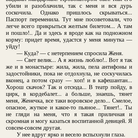
убили и разоблачили, так с меня и вся дурь
соскочила. Однако пришлось скрываться...
Паспорт переменила. Тут мне посоветовали, что
легче всего прикрыться желтым билетом... А там
и пошло!.. Да и здесь я вроде как на подножном
корму: придет время, удастся у меня минутка —
уйду!
— Куда? — с нетерпением спросила Женя.
— Свет велик... А я жизнь люблю!.. Вот я так
же и в монастыре: жила, жила, пела антифоны и
задостойники, пока не отдохнула, не соскучилась
вконец, а потом сразу — хоп! и в кафешантан...
Хорош скачок? Так и отсюда... В театр пойду, в
цирк, в кордебалет... а больше, знаешь, тянет
меня, Женечка, все таки воровское дело... Смелое,
опасное, жуткое и какое-то пьяное... Тянет!.. Ты
не гляди на меня, что я такая приличная и
скромная и могу казаться воспитанной девицей. Я
совсем-совсем другая.
У нее вдруг ярко и весело вспыхнули глаза.