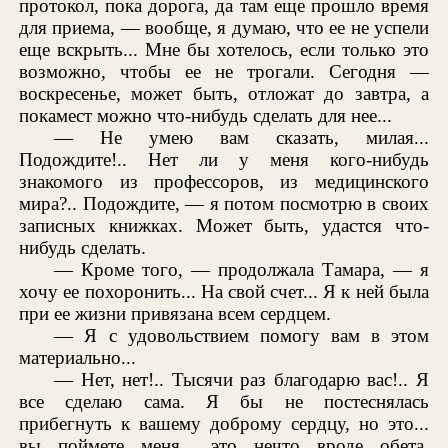
протокол, пока дорога, да там еще прошло время
для приема, — вообще, я думаю, что ее не успели
еще вскрыть... Мне бы хотелось, если только это
возможно, чтобы ее не трогали. Сегодня —
воскресенье, может быть, отложат до завтра, а
покамест можно что-нибудь сделать для нее...
— Не умею вам сказать, милая...
Подождите!.. Нет ли у меня кого-нибудь
знакомого из профессоров, из медицинского
мира?.. Подождите, — я потом посмотрю в своих
записных книжках. Может быть, удастся что-
нибудь сделать.
— Кроме того, — продолжала Тамара, — я
хочу ее похоронить... На свой счет... Я к ней была
при ее жизни привязана всем сердцем.
— Я с удовольствием помогу вам в этом
материально...
— Нет, нет!.. Тысячи раз благодарю вас!.. Я
все сделаю сама. Я бы не постеснялась
прибегнуть к вашему доброму сердцу, но это...
вы поймете меня... это нечто вроде обета,