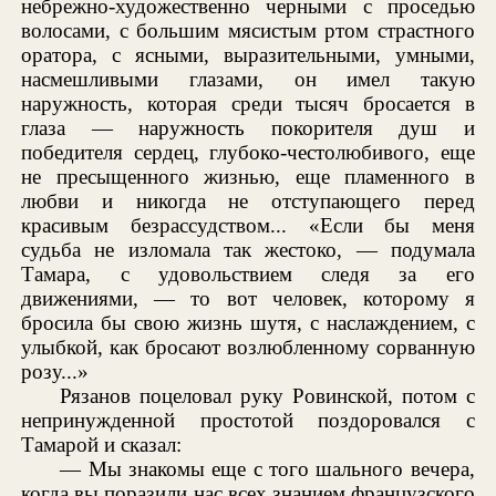
небрежно-художественно черными с проседью
волосами, с большим мясистым ртом страстного
оратора, с ясными, выразительными, умными,
насмешливыми глазами, он имел такую
наружность, которая среди тысяч бросается в
глаза — наружность покорителя душ и
победителя сердец, глубоко-честолюбивого, еще
не пресыщенного жизнью, еще пламенного в
любви и никогда не отступающего перед
красивым безрассудством... «Если бы меня
судьба не изломала так жестоко, — подумала
Тамара, с удовольствием следя за его
движениями, — то вот человек, которому я
бросила бы свою жизнь шутя, с наслаждением, с
улыбкой, как бросают возлюбленному сорванную
розу...»
Рязанов поцеловал руку Ровинской, потом с
непринужденной простотой поздоровался с
Тамарой и сказал:
— Мы знакомы еще с того шального вечера,
когда вы поразили нас всех знанием французского