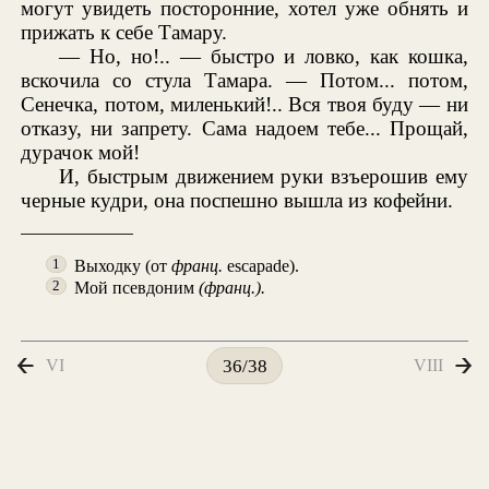
могут увидеть посторонние, хотел уже обнять и
прижать к себе Тамару.
— Но, но!.. — быстро и ловко, как кошка,
вскочила со стула Тамара. — Потом... потом,
Сенечка, потом, миленький!.. Вся твоя буду — ни
отказу, ни запрету. Сама надоем тебе... Прощай,
дурачок мой!
И, быстрым движением руки взъерошив ему
черные кудри, она поспешно вышла из кофейни.
Выходку (от
франц.
escapade).
1
Мой псевдоним
(франц.).
2
VI
VIII
36/38