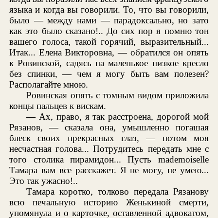
языка и когда вы говорили. То, что вы говорили,
было — между нами — парадоксально, но зато
как это было сказано!.. До сих пор я помню тон
вашего голоса, такой горячий, выразительный...
Итак... Елена Викторовна, — обратился он опять
к Ровинской, садясь на маленькое низкое кресло
без спинки, — чем я могу быть вам полезен?
Располагайте мною.
Ровинская опять с томным видом приложила
концы пальцев к вискам.
— Ах, право, я так расстроена, дорогой мой
Рязанов, — сказала она, умышленно погашая
блеск своих прекрасных глаз, — потом моя
несчастная голова... Потрудитесь передать мне с
того столика пирамидон... Пусть mademoiselle
Тамара вам все расскажет. Я не могу, не умею...
Это так ужасно!..
Тамара коротко, толково передала Рязанову
всю печальную историю Женькиной смерти,
упомянула и о карточке, оставленной адвокатом,