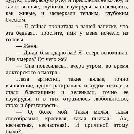
таинственные, глубокие изумруды зашевелились,
как живые, и засверкали теплым, глубоким
блеском.
— Я сейчас прочитала в вашей записке, что
эта бедная... простите, имя у меня исчезло из
головы...
— Женя.
— Да-да, благодарю вас! Я теперь вспомнила.
Она умерла? От чего же?
— Она повесилась... вчера утром, во время
докторского осмотра...
Глаза артистки, такие вялые, точно
выцветшие, вдруг раскрылись и чудом ожили и
стали блестящими и зелеными, точно ее
изумруды, и в них отразилось любопытство,
страх и брезгливость.
— О, боже мой! Такая милая, такая
своеобразная, красивая, такая пылкая!.. Ах,
несчастная, несчастная!.. И причиной этому
было?..