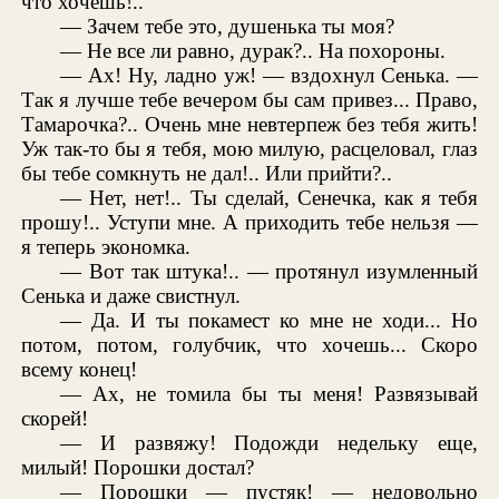
что хочешь!..
— Зачем тебе это, душенька ты моя?
— Не все ли равно, дурак?.. На похороны.
— Ах! Ну, ладно уж! — вздохнул Сенька. —
Так я лучше тебе вечером бы сам привез... Право,
Тамарочка?.. Очень мне невтерпеж без тебя жить!
Уж так-то бы я тебя, мою милую, расцеловал, глаз
бы тебе сомкнуть не дал!.. Или прийти?..
— Нет, нет!.. Ты сделай, Сенечка, как я тебя
прошу!.. Уступи мне. А приходить тебе нельзя —
я теперь экономка.
— Вот так штука!.. — протянул изумленный
Сенька и даже свистнул.
— Да. И ты покамест ко мне не ходи... Но
потом, потом, голубчик, что хочешь... Скоро
всему конец!
— Ах, не томила бы ты меня! Развязывай
скорей!
— И развяжу! Подожди недельку еще,
милый! Порошки достал?
— Порошки — пустяк! — недовольно