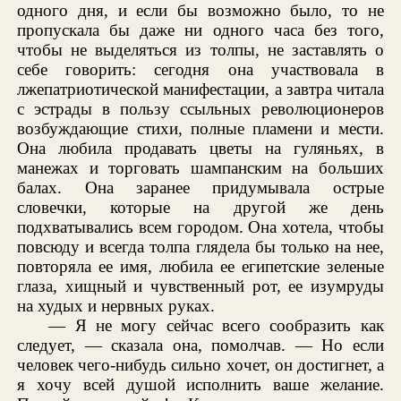
одного дня, и если бы возможно было, то не
пропускала бы даже ни одного часа без того,
чтобы не выделяться из толпы, не заставлять о
себе говорить: сегодня она участвовала в
лжепатриотической манифестации, а завтра читала
с эстрады в пользу ссыльных революционеров
возбуждающие стихи, полные пламени и мести.
Она любила продавать цветы на гуляньях, в
манежах и торговать шампанским на больших
балах. Она заранее придумывала острые
словечки, которые на другой же день
подхватывались всем городом. Она хотела, чтобы
повсюду и всегда толпа глядела бы только на нее,
повторяла ее имя, любила ее египетские зеленые
глаза, хищный и чувственный рот, ее изумруды
на худых и нервных руках.
— Я не могу сейчас всего сообразить как
следует, — сказала она, помолчав. — Но если
человек чего-нибудь сильно хочет, он достигнет, а
я хочу всей душой исполнить ваше желание.