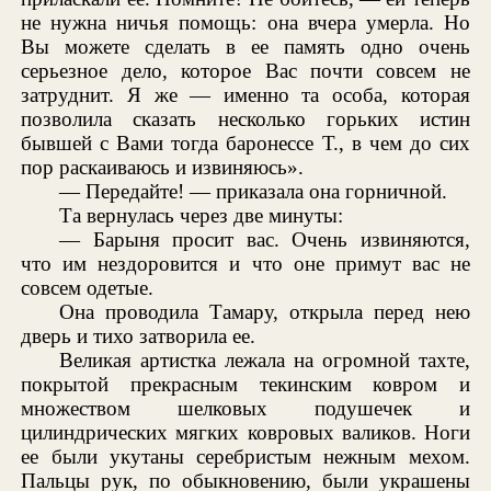
не нужна ничья помощь: она вчера умерла. Но
Вы можете сделать в ее память одно очень
серьезное дело, которое Вас почти совсем не
затруднит. Я же — именно та особа, которая
позволила сказать несколько горьких истин
бывшей с Вами тогда баронессе Т., в чем до сих
пор раскаиваюсь и извиняюсь».
— Передайте! — приказала она горничной.
Та вернулась через две минуты:
— Барыня просит вас. Очень извиняются,
что им нездоровится и что оне примут вас не
совсем одетые.
Она проводила Тамару, открыла перед нею
дверь и тихо затворила ее.
Великая артистка лежала на огромной тахте,
покрытой прекрасным текинским ковром и
множеством шелковых подушечек и
цилиндрических мягких ковровых валиков. Ноги
ее были укутаны серебристым нежным мехом.
Пальцы рук, по обыкновению, были украшены