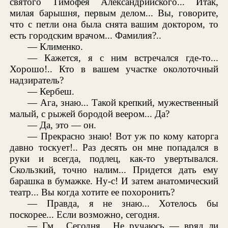
святого Тимофея Александрийского... Итак,
милая барышня, первым делом... Вы, говорите,
что с петли она была снята вашим доктором, то
есть городским врачом... Фамилия?..
— Клименко.
— Кажется, я с ним встречался где-то...
Хорошо!.. Кто в вашем участке околоточный
надзиратель?
— Кербеш.
— Ага, знаю... Такой крепкий, мужественный
малый, с рыжей бородой веером... Да?
— Да, это — он.
— Прекрасно знаю! Вот уж по кому каторга
давно тоскует!.. Раз десять он мне попадался в
руки и всегда, подлец, как-то увертывался.
Скользкий, точно налим... Придется дать ему
барашка в бумажке. Ну-с! И затем анатомический
театр... Вы когда хотите ее похоронить?
— Правда, я не знаю... Хотелось бы
поскорее... Если возможно, сегодня.
— Гм... Сегодня... Не ручаюсь — вряд ли