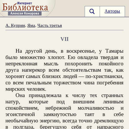
Авторы
А. Куприн
.
Яма
.
Часть третья
VII
На другой день, в воскресенье, у Тамары
было множество хлопот. Ею овладела твердая и
непреклонная мысль похоронить покойного
друга наперекор всем обстоятельствам так, как
хоронят самых близких людей — по-христиански,
со всем печальным торжеством чина погребения
мирских человек.
Она принадлежала к числу тех странных
натур, которые под внешним ленивым
спокойствием, небрежной молчаливостью и
эгоистичной замкнутостью таят в себе
необычайную энергию, всегда точно дремлющую
в полглаза, берегущую себя от напрасного