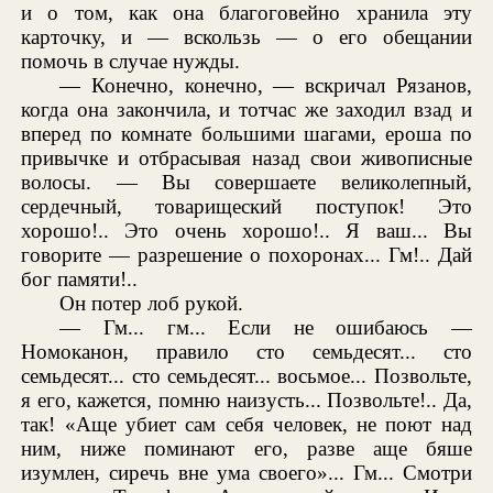
и о том, как она благоговейно хранила эту
карточку, и — вскользь — о его обещании
помочь в случае нужды.
— Конечно, конечно, — вскричал Рязанов,
когда она закончила, и тотчас же заходил взад и
вперед по комнате большими шагами, ероша по
привычке и отбрасывая назад свои живописные
волосы. — Вы совершаете великолепный,
сердечный, товарищеский поступок! Это
хорошо!.. Это очень хорошо!.. Я ваш... Вы
говорите — разрешение о похоронах... Гм!.. Дай
бог памяти!..
Он потер лоб рукой.
— Гм... гм... Если не ошибаюсь —
Номоканон, правило сто семьдесят... сто
семьдесят... сто семьдесят... восьмое... Позвольте,
я его, кажется, помню наизусть... Позвольте!.. Да,
так! «Аще убиет сам себя человек, не поют над
ним, ниже поминают его, разве аще бяше
изумлен, сиречь вне ума своего»... Гм... Смотри