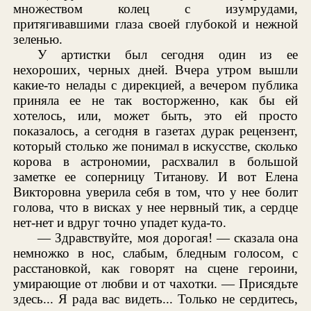
множеством колец с изумрудами,
притягивавшими глаза своей глубокой и нежной
зеленью.
У артистки был сегодня один из ее
нехороших, черных дней. Вчера утром вышли
какие-то нелады с дирекцией, а вечером публика
приняла ее не так восторженно, как бы ей
хотелось, или, может быть, это ей просто
показалось, а сегодня в газетах дурак рецензент,
который столько же понимал в искусстве, сколько
корова в астрономии, расхвалил в большой
заметке ее соперницу Титанову. И вот Елена
Викторовна уверила себя в том, что у нее болит
голова, что в висках у нее нервный тик, а сердце
нет-нет и вдруг точно упадет куда-то.
— Здравствуйте, моя дорогая! — сказала она
немножко в нос, слабым, бледным голосом, с
расстановкой, как говорят на сцене героини,
умирающие от любви и от чахотки. — Присядьте
здесь... Я рада вас видеть... Только не сердитесь,