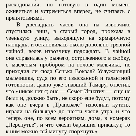
расходования, но готовую в один момент
оживиться и устремиться вперед, не считаясь с
препятствиями.
В двенадцать часов она на извозчике
спустилась вниз, в старый город, проехала в
узенькую улицу, выходящую на ярмарочную
площадь, и остановилась около довольно грязной
чайной, велев извозчику подождать. В чайной
она справилась у рыжего, остриженного в скобку,
с масленым пробором на голове мальчика, не
приходил ли сюда Сенька Вокзал? Услужающий
мальчишка, судя по его изысканной и галантной
готовности, давно уже знавший Тамару, ответил,
что «никак нет-с; оне — Семен Игнатич — еще не
были и, должно быть, не скоро еще будут, потому
как оне вчера в „Трансвале“ изволили кутить,
играли на бильярде до шести часов утра, и что
теперь оне, по всем вероятиям, дома, в номерах
„Перепутье“, и что ежели барышня прикажут, то
к ним можно сей минуту спорхнуть».