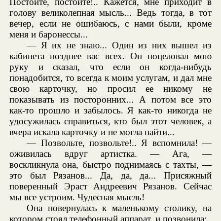
Постойте, постойте!.. Кажется, мне приходит в
голову великолепная мысль... Ведь тогда, в тот
вечер, если не ошибаюсь, с нами были, кроме
меня и баронессы...
— Я их не знаю... Один из них вышел из
кабинета позднее вас всех. Он поцеловал мою
руку и сказал, что если он когда-нибудь
понадобится, то всегда к моим услугам, и дал мне
свою карточку, но просил ее никому не
показывать из посторонних... А потом все это
как-то прошло и забылось. Я как-то никогда не
удосужилась справиться, кто был этот человек, а
вчера искала карточку и не могла найти...
— Позвольте, позвольте!.. Я вспомнила! —
оживилась вдруг артистка. — Ага, —
воскликнула она, быстро поднимаясь с тахты, —
это был Рязанов... Да, да, да... Присяжный
поверенный Эраст Андреевич Рязанов. Сейчас
мы все устроим. Чудесная мысль!
Она повернулась к маленькому столику, на
котором стоял телефонный аппарат, и позвонила: