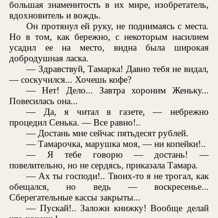
большая знаменитость в их мире, изобретатель,
вдохновитель и вождь.
Он протянул ей руку, не поднимаясь с места.
Но в том, как бережно, с некоторым насилием
усадил ее на место, видна была широкая
добродушная ласка.
— Здравствуй, Тамарка! Давно тебя не видал,
— соскучился... Хочешь кофе?
— Нет! Дело... Завтра хороним Женьку...
Повесилась она...
— Да, я читал в газете, — небрежно
процедил Сенька. — Все равно!..
— Достань мне сейчас пятьдесят рублей.
— Тамарочка, марушка моя, — ни копейки!..
— Я тебе говорю — достань! —
повелительно, но не сердясь, приказала Тамара.
— Ах ты господи!.. Твоих-то я не трогал, как
обещался, но ведь — воскресенье...
Сберегательные кассы закрыты...
— Пускай!.. Заложи книжку! Вообще делай