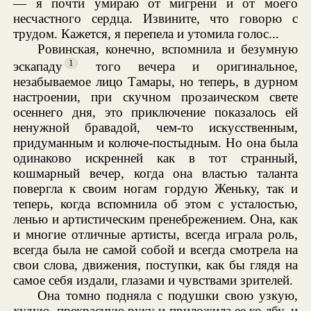
— я почти умираю от мигрени и от моего
несчастного сердца. Извините, что говорю с
трудом. Кажется, я перепела и утомила голос...
Ровинская, конечно, вспомнила и безумную
1
эскападу
того вечера и оригинальное,
незабываемое лицо Тамары, но теперь, в дурном
настроении, при скучном прозаическом свете
осеннего дня, это приключение показалось ей
ненужной бравадой, чем-то искусственным,
придуманным и колюче-постыдным. Но она была
одинаково искренней как в тот странный,
кошмарный вечер, когда она властью таланта
повергла к своим ногам гордую Женьку, так и
теперь, когда вспомнила об этом с усталостью,
ленью и артистическим пренебрежением. Она, как
и многие отличные артисты, всегда играла роль,
всегда была не самой собой и всегда смотрела на
свои слова, движения, поступки, как бы глядя на
самое себя издали, глазами и чувствами зрителей.
Она томно подняла с подушки свою узкую,
худую, прекрасную руку и приложила ее ко лбу, и