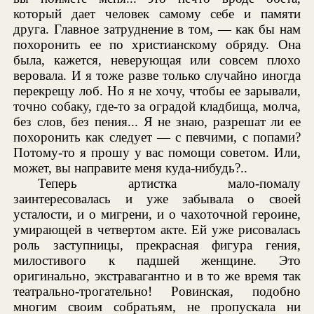
который дает человек самому себе и памяти
друга. Главное затруднение в том, — как бы нам
похоронить ее по христианскому обряду. Она
была, кажется, неверующая или совсем плохо
веровала. И я тоже разве только случайно иногда
перекрещу лоб. Но я не хочу, чтобы ее зарывали,
точно собаку, где-то за оградой кладбища, молча,
без слов, без пения... Я не знаю, разрешат ли ее
похоронить как следует — с певчими, с попами?
Потому-то я прошу у вас помощи советом. Или,
может, вы направите меня куда-нибудь?..
Теперь артистка мало-помалу
заинтересовалась и уже забывала о своей
усталости, и о мигрени, и о чахоточной героине,
умирающей в четвертом акте. Ей уже рисовалась
роль заступницы, прекрасная фигура гения,
милостивого к падшей женщине. Это
оригинально, экстравагантно и в то же время так
театрально-трогательно! Ровинская, подобно
многим своим собратьям, не пропускала ни