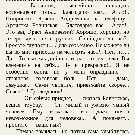
— Барышня, пожалуйста, тринадцать
восемьдесят пять... Благодарю вас... Алло!..
Попросите Эраста Андреевича к телефону...
Артистка Ровинская... Благодарю вас... Алло!..
Это вы, Эраст Андреевич? Хорошо, хорошо, но
теперь дело не в ручках. Свободны ли вы?..
Бросьте глупости!.. Дело серьезное. Не можете ли
вы ко мне приехать на четверть часа?.. Нет, нет...
Да... Только как доброго и умного человека. Вы
клевещете на себя... Ну и прекрасно!.. Я не
особенно одета, но у меня оправдание —
страшная головная боль... Нет, — дама,
девушка... Сами увидите, приезжайте скорее...
Спасибо! До свидания!..
— Он сейчас приедет, — сказала Ровинская,
вешая трубку. — Он милый и ужасно умный
человек. Ему возможно все, даже почти
невозможное для человека... А покамест...
простите — ваше имя?
Тамара замялась, но потом сама улыбнулась