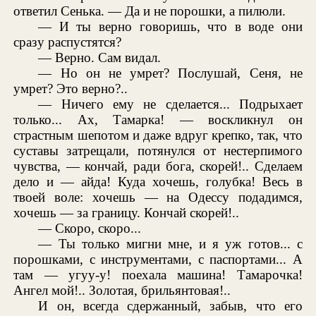
ответил Сенька. — Да и не порошки, а пилюли.
— И ты верно говоришь, что в воде они
сразу распустятся?
— Верно. Сам видал.
— Но он не умрет? Послушай, Сеня, не
умрет? Это верно?..
— Ничего ему не сделается... Подрыхает
только... Ах, Тамарка! — воскликнул он
страстным шепотом и даже вдруг крепко, так, что
суставы затрещали, потянулся от нестерпимого
чувства, — кончай, ради бога, скорей!.. Сделаем
дело и — айда! Куда хочешь, голубка! Весь в
твоей воле: хочешь — на Одессу подадимся,
хочешь — за границу. Кончай скорей!..
— Скоро, скоро...
— Ты только мигни мне, и я уж готов... с
порошками, с инструментами, с паспортами... А
там — угуу-у! поехала машина! Тамарочка!
Ангел мой!.. Золотая, брильянтовая!..
И он, всегда сдержанный, забыв, что его