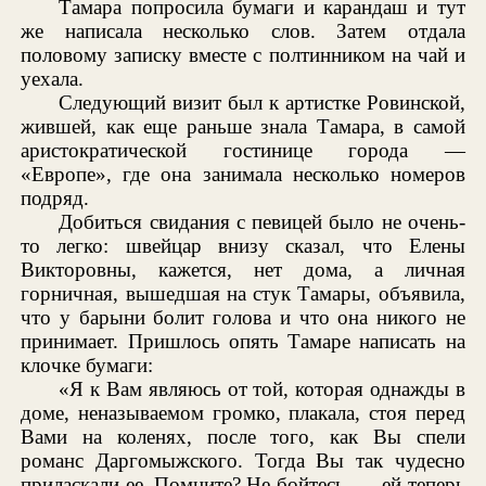
Тамара попросила бумаги и карандаш и тут
же написала несколько слов. Затем отдала
половому записку вместе с полтинником на чай и
уехала.
Следующий визит был к артистке Ровинской,
жившей, как еще раньше знала Тамара, в самой
аристократической гостинице города —
«Европе», где она занимала несколько номеров
подряд.
Добиться свидания с певицей было не очень-
то легко: швейцар внизу сказал, что Елены
Викторовны, кажется, нет дома, а личная
горничная, вышедшая на стук Тамары, объявила,
что у барыни болит голова и что она никого не
принимает. Пришлось опять Тамаре написать на
клочке бумаги:
«Я к Вам являюсь от той, которая однажды в
доме, неназываемом громко, плакала, стоя перед
Вами на коленях, после того, как Вы спели
романс Даргомыжского. Тогда Вы так чудесно
приласкали ее. Помните? Не бойтесь, — ей теперь