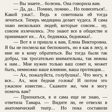
— Вы знаете... болезнь. Она говорила вам.
— Да, да... Помню, помню... Но повеситься!..
Какой ужас!.. Ведь я советовала ей тогда
лечиться. Теперь медицина делает чудеса. Я сама
знаю нескольких людей, которые совсем... ну,
совсем излечились. Это знают все в обществе и
принимают их... Ах, бедняжка, бедняжка!..
— Вот я и пришла к вам, Елена Викторовна.
Я бы не посмела вас беспокоить, но я как в лесу, и
мне не к кому обратиться. Вы тогда были так
добры, так трогательно внимательны, так нежны
к нам... Мне нужен только ваш совет и, может
быть, немножко ваше влияние, ваша протекция...
— Ах, пожалуйста, голубушка!.. Что могу, я
все... Ах, моя бедная голова! И потом это
ужасное известие... Скажите же, чем я могу
помочь вам?
— Признаться, я и сама еще не знаю, —
ответила Тамара. — Видите ли, ее отвезли в
анатомический театр... Но пока составили