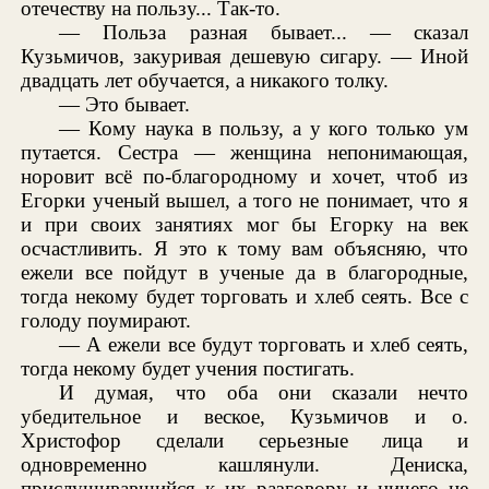
отечеству на пользу... Так-то.
— Польза разная бывает... — сказал
Кузьмичов, закуривая дешевую сигару. — Иной
двадцать лет обучается, а никакого толку.
— Это бывает.
— Кому наука в пользу, а у кого только ум
путается. Сестра — женщина непонимающая,
норовит всё по-благородному и хочет, чтоб из
Егорки ученый вышел, а того не понимает, что я
и при своих занятиях мог бы Егорку на век
осчастливить. Я это к тому вам объясняю, что
ежели все пойдут в ученые да в благородные,
тогда некому будет торговать и хлеб сеять. Все с
голоду поумирают.
— А ежели все будут торговать и хлеб сеять,
тогда некому будет учения постигать.
И думая, что оба они сказали нечто
убедительное и веское, Кузьмичов и о.
Христофор сделали серьезные лица и
одновременно кашлянули. Дениска,
прислушивавшийся к их разговору и ничего не