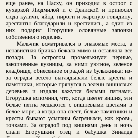
еще ранее, на Пасху, он приходил в острог с
кухаркой Людмилой и с Дениской и приносил
сюда куличи, яйца, пироги и жареную говядину;
арестанты благодарили и крестились, а один из
них подарил Егорушке оловянные запонки
собственного изделия.
Мальчик всматривался в знакомые места, а
ненавистная бричка бежала мимо и оставляла всё
позади. За острогом промелькнули черные,
закопченные кузницы, за ними уютное, зеленое
кладбище, обнесенное оградой из булыжника; из-
за ограды весело выглядывали белые кресты и
памятники, которые прячутся в зелени вишневых
деревьев и издали кажутся белыми пятнами.
Егорушка вспомнил, что, когда цветет вишня, эти
белые пятна мешаются с вишневыми цветами в
белое море; а когда она спеет, белые памятники и
кресты бывают усыпаны багряными, как кровь,
точками. За оградой под вишнями день и ночь
спали Егорушкин отец и бабушка Зинаида