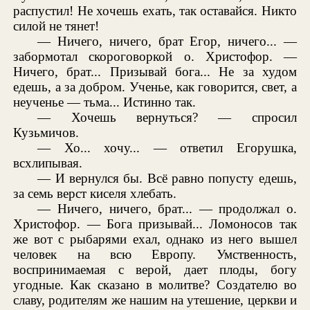
распустил! Не хочешь ехать, так оставайся. Никто
силой не тянет!
— Ничего, ничего, брат Егор, ничего... —
забормотал скороговоркой о. Христофор. —
Ничего, брат... Призывай бога... Не за худом
едешь, а за добром. Ученье, как говорится, свет, а
неученье — тьма... Истинно так.
— Хочешь вернуться? — спросил
Кузьмичов.
— Хо... хочу... — ответил Егорушка,
всхлипывая.
— И вернулся бы. Всё равно попусту едешь,
за семь верст киселя хлебать.
— Ничего, ничего, брат... — продолжал о.
Христофор. — Бога призывай... Ломоносов так
же вот с рыбарями ехал, однако из него вышел
человек на всю Европу. Умственность,
воспринимаемая с верой, дает плоды, богу
угодные. Как сказано в молитве? Создателю во
славу, родителям же нашим на утешение, церкви и