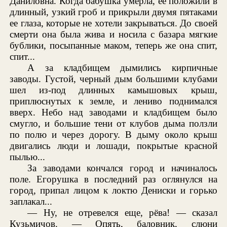
Даниловна. Когда бабушка умерла, ее положили в
длинный, узкий гроб и прикрыли двумя пятаками
ее глаза, которые не хотели закрываться. До своей
смерти она была жива и носила с базара мягкие
бублики, посыпанные маком, теперь же она спит,
спит...
А за кладбищем дымились кирпичные
заводы. Густой, черный дым большими клубами
шел из-под длинных камышовых крыш,
приплюснутых к земле, и лениво поднимался
вверх. Небо над заводами и кладбищем было
смугло, и большие тени от клубов дыма ползли
по полю и через дорогу. В дыму около крыш
двигались люди и лошади, покрытые красной
пылью...
За заводами кончался город и начиналось
поле. Егорушка в последний раз оглянулся на
город, припал лицом к локтю Дениски и горько
заплакал...
— Ну, не отревелся еще, рёва! — сказал
Кузьмичов. — Опять, баловник, слюни