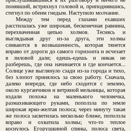
понявший, встряхнул головой и, приподнявшись,
стегнул по обеим гнедым. Наступило молчание.
Между тем перед глазами ехавших
расстилалась уже широкая, бесконечная равнина,
перехваченная цепью холмов. Теснясь и
выглядывая друг из-за друга, эти холмы
сливаются в возвышенность, которая тянется
вправо от дороги до самого горизонта и исчезает
в лиловой дали; едешь-едешь и никак не
разберешь, где она начинается и где кончается...
Солнце уже выглянуло сзади из-за города и тихо,
без хлопот принялось за свою работу. Сначала,
далеко впереди, где небо сходится с землею,
около курганчиков и ветряной мельницы, которая
издали похожа на маленького человечка,
размахивающего руками, поползла по земле
широкая ярко-желтая полоса; через минуту такая
же полоса засветилась несколько ближе, поползла
вправо и охватила холмы; что-то теплое
коснулось Егорушкиной спины, полоса света,