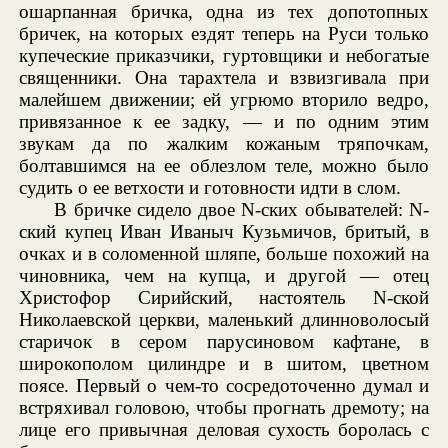
ошарпанная бричка, одна из тех допотопных
бричек, на которых ездят теперь на Руси только
купеческие приказчики, гуртовщики и небогатые
священники. Она тарахтела и взвизгивала при
малейшем движении; ей угрюмо вторило ведро,
привязанное к ее задку, — и по одним этим
звукам да по жалким кожаным тряпочкам,
болтавшимся на ее облезлом теле, можно было
судить о ее ветхости и готовности идти в слом.
В бричке сидело двое N-ских обывателей: N-
ский купец Иван Иваныч Кузьмичов, бритый, в
очках и в соломенной шляпе, больше похожий на
чиновника, чем на купца, и другой — отец
Христофор Сирийский, настоятель N-ской
Николаевской церкви, маленький длинноволосый
старичок в сером парусиновом кафтане, в
широкополом цилиндре и в шитом, цветном
поясе. Первый о чем-то сосредоточенно думал и
встряхивал головою, чтобы прогнать дремоту; на
лице его привычная деловая сухость боролась с