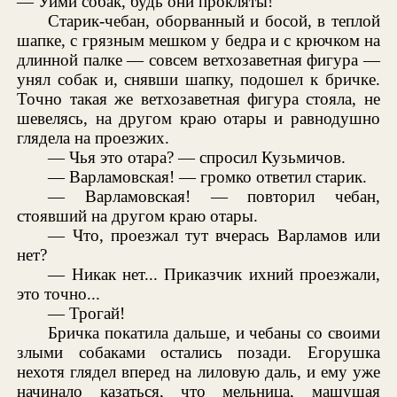
— Уйми собак, будь они прокляты!
Старик-чебан, оборванный и босой, в теплой
шапке, с грязным мешком у бедра и с крючком на
длинной палке — совсем ветхозаветная фигура —
унял собак и, снявши шапку, подошел к бричке.
Точно такая же ветхозаветная фигура стояла, не
шевелясь, на другом краю отары и равнодушно
глядела на проезжих.
— Чья это отара? — спросил Кузьмичов.
— Варламовская! — громко ответил старик.
— Варламовская! — повторил чебан,
стоявший на другом краю отары.
— Что, проезжал тут вчерась Варламов или
нет?
— Никак нет... Приказчик ихний проезжали,
это точно...
— Трогай!
Бричка покатила дальше, и чебаны со своими
злыми собаками остались позади. Егорушка
нехотя глядел вперед на лиловую даль, и ему уже
начинало казаться, что мельница, машущая