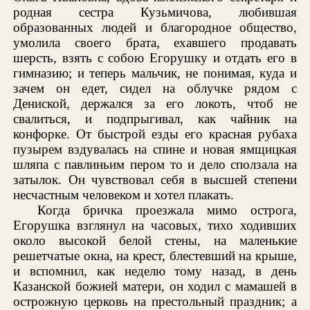
родная сестра Кузьмичова, любившая
образованных людей и благородное общество,
умолила своего брата, ехавшего продавать
шерсть, взять с собою Егорушку и отдать его в
гимназию; и теперь мальчик, не понимая, куда и
зачем он едет, сидел на облучке рядом с
Дениской, держался за его локоть, чтоб не
свалиться, и подпрыгивал, как чайник на
конфорке. От быстрой езды его красная рубаха
пузырем вздувалась на спине и новая ямщицкая
шляпа с павлиньим пером то и дело сползала на
затылок. Он чувствовал себя в высшей степени
несчастным человеком и хотел плакать.
Когда бричка проезжала мимо острога,
Егорушка взглянул на часовых, тихо ходивших
около высокой белой стены, на маленькие
решетчатые окна, на крест, блестевший на крыше,
и вспомнил, как неделю тому назад, в день
Казанской божией матери, он ходил с мамашей в
острожную церковь на престольный праздник; а