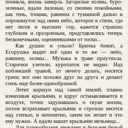
поникла, жизнь замерла. Загорелые холмы, буро-
зеленые, вдали лиловые, со своими покойными,
как тень, тонами, равнина с туманной далью и
опрокинутое над ними небо, которое в степи, где
нет лесов и высоких гор, кажется страшно
глубоким и прозрачным, представлялись теперь
бесконечными, оцепеневшими от тоски...
Как душно и уныло! Бричка бежит, а
Егорушка видит всё одно и то же — небо,
равнину, холмы... Музыка в траве приутихла.
Старички улетели, куропаток не видно. Над
поблекшей травой, от нечего делать, носятся
грачи; все они похожи друг на друга и делают
степь еще более однообразной.
Летит коршун над самой землей, плавно
взмахивая крыльями, и вдруг останавливается в
воздухе, точно задумавшись о скуке жизни,
потом встряхивает крыльями и стрелою несется
над степью, и непонятно, зачем он летает и что
ему нужно. А вдали машет крыльями мельница...
Для разнообразия мелькнет в бурьяне белый