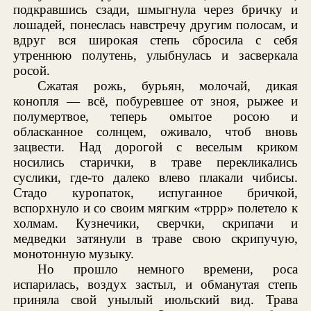
подкравшись сзади, шмыгнула через бричку и
лошадей, понеслась навстречу другим полосам, и
вдруг вся широкая степь сбросила с себя
утреннюю полутень, улыбнулась и засверкала
росой.
Сжатая рожь, бурьян, молочай, дикая
конопля — всё, побуревшее от зноя, рыжее и
полумертвое, теперь омытое росою и
обласканное солнцем, оживало, чтоб вновь
зацвести. Над дорогой с веселым криком
носились старички, в траве перекликались
суслики, где-то далеко влево плакали чибисы.
Стадо куропаток, испуганное бричкой,
вспорхнуло и со своим мягким «тррр» полетело к
холмам. Кузнечики, сверчки, скрипачи и
медведки затянули в траве свою скрипучую,
монотонную музыку.
Но прошло немного времени, роса
испарилась, воздух застыл, и обманутая степь
приняла свой унылый июльский вид. Трава