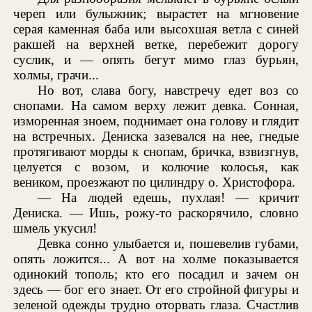
череп или булыжник; вырастет на мгновение
серая каменная баба или высохшая ветла с синей
ракшей на верхней ветке, перебежит дорогу
суслик, и — опять бегут мимо глаз бурьян,
холмы, грачи...
Но вот, слава богу, навстречу едет воз со
снопами. На самом верху лежит девка. Сонная,
изморенная зноем, поднимает она голову и глядит
на встречных. Дениска зазевался на нее, гнедые
протягивают морды к снопам, бричка, взвизгнув,
целуется с возом, и колючие колосья, как
веником, проезжают по цилиндру о. Христофора.
— На людей едешь, пухлая! — кричит
Дениска. — Ишь, рожу-то раскорячило, словно
шмель укусил!
Девка сонно улыбается и, пошевелив губами,
опять ложится... А вот на холме показывается
одинокий тополь; кто его посадил и зачем он
здесь — бог его знает. От его стройной фигуры и
зеленой одежды трудно оторвать глаза. Счастлив