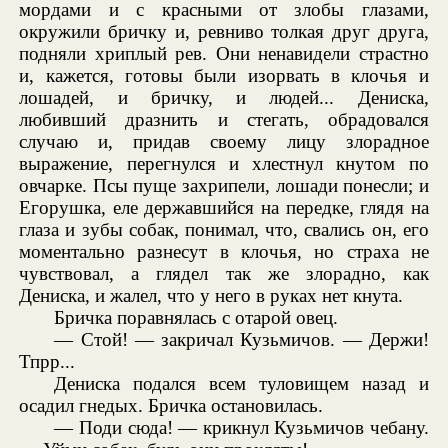
мордами и с красными от злобы глазами,
окружили бричку и, ревниво толкая друг друга,
подняли хриплый рев. Они ненавидели страстно
и, кажется, готовы были изорвать в клочья и
лошадей, и бричку, и людей... Дениска,
любивший дразнить и стегать, обрадовался
случаю и, придав своему лицу злорадное
выражение, перегнулся и хлестнул кнутом по
овчарке. Псы пуще захрипели, лошади понесли; и
Егорушка, еле державшийся на передке, глядя на
глаза и зубы собак, понимал, что, свались он, его
моментально разнесут в клочья, но страха не
чувствовал, а глядел так же злорадно, как
Дениска, и жалел, что у него в руках нет кнута.
Бричка поравнялась с отарой овец.
— Стой! — закричал Кузьмичов. — Держи!
Тпрр...
Дениска подался всем туловищем назад и
осадил гнедых. Бричка остановилась.
— Поди сюда! — крикнул Кузьмичов чебану.