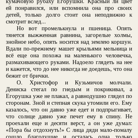
кумачовую рубаху Егорушки. Красный ли цвет
ей понравился, или вспомнила она про своих
детей, только долго стоит она неподвижно к
смотрит вслед...
Но вот промелькнула и пшеница. Опять
тянется выжженная равнина, загорелые холмы,
знойное небо, опять носится над землею коршун.
Вдали по-прежнему машет крыльями мельница и
всё еще она похожа на маленького человечка,
размахивающего руками. Надоело глядеть на нее
и кажется, что до нее никогда не доедешь, что она
бежит от брички.
О. Христофор и Кузьмичов молчали.
Дениска стегал по гнедым и покрикивал, а
Егорушка уже не плакал, а равнодушно глядел по
сторонам. Зной и степная скука утомили его. Ему
казалось, что он давно уже едет и подпрыгивает,
что солнце давно уже печет ему в спину. Не
проехали еще и десяти верст, а он уже думал:
«Пора бы отдохнуть!» С лица дяди мало-помалу
сошло благодушие и осталась одна только