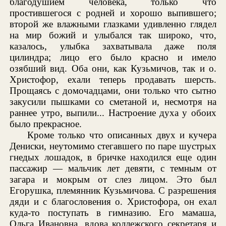
благодушием человека, только что
простившегося с родней и хорошо выпившего;
второй же влажными глазками удивленно глядел
на мир божий и улыбался так широко, что,
казалось, улыбка захватывала даже поля
цилиндра; лицо его было красно и имело
озябший вид. Оба они, как Кузьмичов, так и о.
Христофор, ехали теперь продавать шерсть.
Прощаясь с домочадцами, они только что сытно
закусили пышками со сметаной и, несмотря на
раннее утро, выпили... Настроение духа у обоих
было прекрасное.
Кроме только что описанных двух и кучера
Дениски, неутомимо стегавшего по паре шустрых
гнедых лошадок, в бричке находился еще один
пассажир — мальчик лет девяти, с темным от
загара и мокрым от слез лицом. Это был
Егорушка, племянник Кузьмичова. С разрешения
дяди и с благословения о. Христофора, он ехал
куда-то поступать в гимназию. Его мамаша,
Ольга Ивановна, вдова коллежского секретаря и