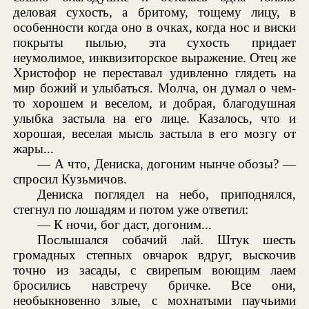
деловая сухость, а бритому, тощему лицу, в
особенности когда оно в очках, когда нос и виски
покрыты пылью, эта сухость придает
неумолимое, инквизиторское выражение. Отец же
Христофор не переставал удивленно глядеть на
мир божий и улыбаться. Молча, он думал о чем-
то хорошем и веселом, и добрая, благодушная
улыбка застыла на его лице. Казалось, что и
хорошая, веселая мысль застыла в его мозгу от
жары...
— А что, Дениска, догоним нынче обозы? —
спросил Кузьмичов.
Дениска поглядел на небо, приподнялся,
стегнул по лошадям и потом уже ответил:
— К ночи, бог даст, догоним...
Послышался собачий лай. Штук шесть
громадных степных овчарок вдруг, выскочив
точно из засады, с свирепым воющим лаем
бросились навстречу бричке. Все они,
необыкновенно злые, с мохнатыми паучьими