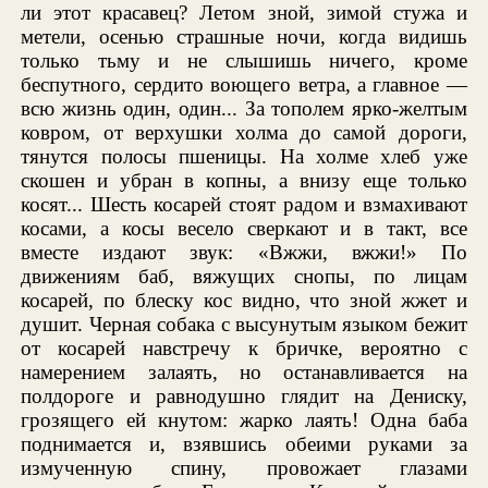
ли этот красавец? Летом зной, зимой стужа и
метели, осенью страшные ночи, когда видишь
только тьму и не слышишь ничего, кроме
беспутного, сердито воющего ветра, а главное —
всю жизнь один, один... За тополем ярко-желтым
ковром, от верхушки холма до самой дороги,
тянутся полосы пшеницы. На холме хлеб уже
скошен и убран в копны, а внизу еще только
косят... Шесть косарей стоят радом и взмахивают
косами, а косы весело сверкают и в такт, все
вместе издают звук: «Вжжи, вжжи!» По
движениям баб, вяжущих снопы, по лицам
косарей, по блеску кос видно, что зной жжет и
душит. Черная собака с высунутым языком бежит
от косарей навстречу к бричке, вероятно с
намерением залаять, но останавливается на
полдороге и равнодушно глядит на Дениску,
грозящего ей кнутом: жарко лаять! Одна баба
поднимается и, взявшись обеими руками за
измученную спину, провожает глазами