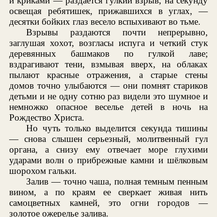
и криками — раздается гулкий взрыв, на секунду
освещая ребятишек, прижавшихся в углах, —
десятки бойких глаз весело вспыхивают во тьме.
Взрывы раздаются почти непрерывно,
заглушая хохот, возгласы испуга и четкий стук
деревянных башмаков по гулкой лаве;
вздрагивают тени, взмывая вверх, на облаках
пылают красные отражения, а старые стены
домов точно улыбаются — они помнят стариков
детьми и не одну сотню раз видели это шумное и
немножко опасное веселье детей в ночь на
Рождество Христа.
Но чуть только выделится секунда тишины
— снова слышен серьезный, молитвенный гул
органа, а снизу ему отвечает море глухими
ударами волн о прибрежные камни и шёлковым
шорохом гальки.
Залив — точно чаша, полная темным пенным
вином, а по краям ее сверкает живая нить
самоцветных камней, это огни городов —
золотое ожерелье залива.