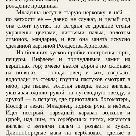
рождение праздника.
Младенца несут в старую церковку, в ней —
по ветхости ее — давно не служат, и целый год
она стоит пустая, но сегодня ее древние стены
украшены цветами, листьями пальм, золотом
лимонов, мандарин, и вся она занята искусно
сделанной картиной Рождества Христова.
Из больших кусков пробки построены горы,
пещеры, Вифлеем и причудливые замки на
вершинах гор; змеею вьется дорога по склонам;
на полянах — стада овец и коз; сверкают
водопады из стекла; группы пастухов смотрят в
небо, где пылает золотая звезда, летят ангелы,
указывая одною рукой на путеводную звезду, а
другой — в пещеру, где приютились богоматерь,
Иосиф и лежит Младенец, подняв руки в небеса.
Идет пестрый, нарядный караван волхвов и
царей, над ним, на серебряных нитях, качаются
ангелы с ветвями пальм и розами в руках.
Длиннобородые маги на верблюдах, одетые в