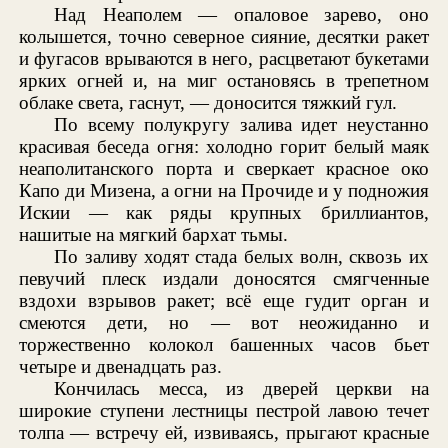
Над Неаполем — опаловое зарево, оно
колышется, точно северное сияние, десятки ракет
и фугасов врываются в него, расцветают букетами
ярких огней и, на миг остановясь в трепетном
облаке света, гаснут, — доносится тяжкий гул.
По всему полукругу залива идет неустанно
красивая беседа огня: холодно горит белый маяк
неаполитанского порта и сверкает красное око
Капо ди Мизена, а огни на Прочиде и у подножия
Искии — как ряды крупных бриллиантов,
нашитые на мягкий бархат тьмы.
По заливу ходят стада белых волн, сквозь их
певучий плеск издали доносятся смягченные
вздохи взрывов ракет; всё еще гудит орган и
смеются дети, но — вот неожиданно и
торжественно колокол башенных часов бьет
четыре и двенадцать раз.
Кончилась месса, из дверей церкви на
широкие ступени лестницы пестрой лавою течет
толпа — встречу ей, извиваясь, прыгают красные