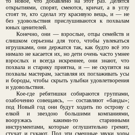
то новое, что добавлено на этот раз. Делятся
открытиями, спорят, смеются, кричат, а в углу
стоят те, кто сделал эту красивую вещь, и — не
без удовольствия прислушиваются к похвалам
юных ценителей.
Конечно, они — взрослые, отцы семейств и
слишком серьезны для того, чтобы увлекаться
игрушками, они держатся так, как будто всё это
нимало не касается их, но дети очень часто умнее
взрослых и всегда искреннее, они знают, что
похвала и старику приятна, и — не скупятся на
похвалы мастерам, заставляя их поглаживать усы
и бороды, чтобы скрыть улыбки удовлетворения
и удовольствия.
Кое-где ребятишки собираются группами,
озабоченно совещаясь, — составляют «банды»;
под Новый год они будут ходить по острову с
елкой и звездою большими компаниями,
вооружась какими-то старинными
инструментами, которые оглушительно гремят,
стучат и гукают. Под эти смешные звуки хоры