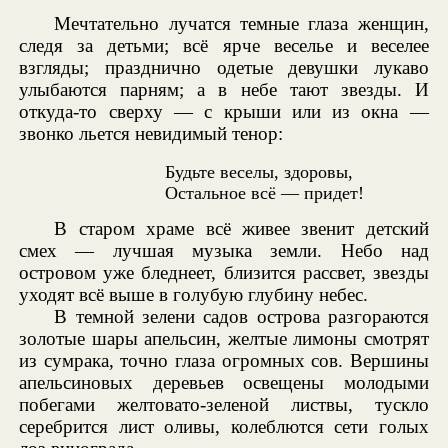
Мечтательно лучатся темные глаза женщин,
следя за детьми; всё ярче веселье и веселее
взгляды; празднично одетые девушки лукаво
улыбаются парням; а в небе тают звезды. И
откуда-то сверху — с крыши или из окна —
звонко льется невидимый тенор:
Будьте веселы, здоровы,
Остальное всё — придет!
В старом храме всё живее звенит детский
смех — лучшая музыка земли. Небо над
островом уже бледнеет, близится рассвет, звезды
уходят всё выше в голубую глубину небес.
В темной зелени садов острова разгораются
золотые шары апельсин, желтые лимоны смотрят
из сумрака, точно глаза огромных сов. Вершины
апельсиновых деревьев освещены молодыми
побегами желтовато-зеленой листвы, тускло
серебрится лист оливы, колеблются сети голых