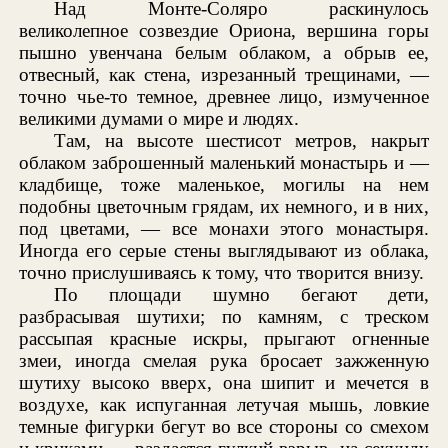
Над Монте-Соляро раскинулось
великолепное созвездие Ориона, вершина горы
пышно увенчана белым облаком, а обрыв ее,
отвесный, как стена, изрезанный трещинами, —
точно чье-то темное, древнее лицо, измученное
великими думами о мире и людях.
Там, на высоте шестисот метров, накрыт
облаком заброшенный маленький монастырь и —
кладбище, тоже маленькое, могилы на нем
подобны цветочным грядам, их немного, и в них,
под цветами, — все монахи этого монастыря.
Иногда его серые стены выглядывают из облака,
точно прислушиваясь к тому, что творится внизу.
По площади шумно бегают дети,
разбрасывая шутихи; по камням, с треском
рассыпая красные искры, прыгают огненные
змеи, иногда смелая рука бросает зажженную
шутиху высоко вверх, она шипит и мечется в
воздухе, как испуганная летучая мышь, ловкие
темные фигурки бегут во все стороны со смехом