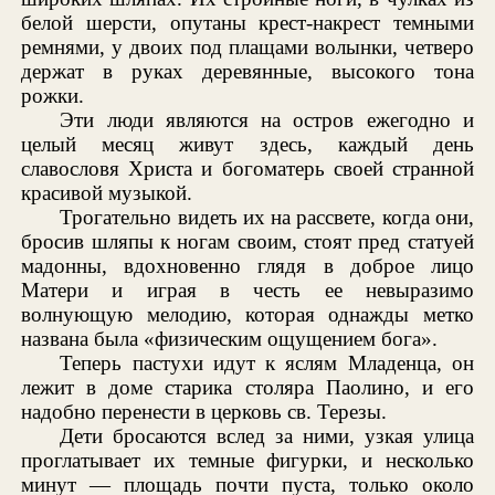
белой шерсти, опутаны крест-накрест темными
ремнями, у двоих под плащами волынки, четверо
держат в руках деревянные, высокого тона
рожки.
Эти люди являются на остров ежегодно и
целый месяц живут здесь, каждый день
славословя Христа и богоматерь своей странной
красивой музыкой.
Трогательно видеть их на рассвете, когда они,
бросив шляпы к ногам своим, стоят пред статуей
мадонны, вдохновенно глядя в доброе лицо
Матери и играя в честь ее невыразимо
волнующую мелодию, которая однажды метко
названа была «физическим ощущением бога».
Теперь пастухи идут к яслям Младенца, он
лежит в доме старика столяра Паолино, и его
надобно перенести в церковь св. Терезы.
Дети бросаются вслед за ними, узкая улица
проглатывает их темные фигурки, и несколько
минут — площадь почти пуста, только около