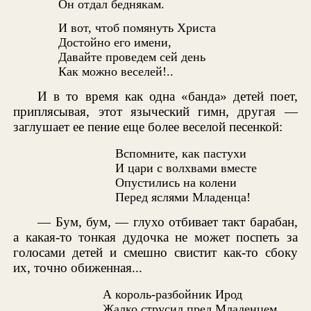
Он отдал беднякам.
И вот, чтоб помянуть Христа
Достойно его имени,
Давайте проведем сей день
Как можно веселей!..
И в то время как одна «банда» детей поет,
приплясывая, этот языческий гимн, другая —
заглушает ее пение еще более веселой песенкой:
Вспомните, как пастухи
И цари с волхвами вместе
Опустились на колени
Перед яслями Младенца!
— Бум, бум, — глухо отбивает такт барабан,
а какая-то тонкая дудочка не может поспеть за
голосами детей и смешно свистит как-то сбоку
их, точно обиженная...
А король-разбойник Ирод
Жалко струсил пред Младенцем