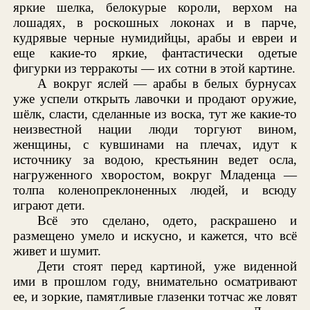
яркие шелка, белокурые короли, верхом на
лошадях, в роскошных локонах и в парче,
кудрявые черные нумидийцы, арабы и евреи и
еще какие-то яркие, фантастически одетые
фигурки из терракоты — их сотни в этой картине.
А вокруг яслей — арабы в белых бурнусах
уже успели открыть лавочки и продают оружие,
шёлк, сласти, сделанные из воска, тут же какие-то
неизвестной нации люди торгуют вином,
женщины, с кувшинами на плечах, идут к
источнику за водою, крестьянин ведет осла,
нагруженного хворостом, вокруг Младенца —
толпа коленопреклоненных людей, и всюду
играют дети.
Всё это сделано, одето, раскрашено и
размещено умело и искусно, и кажется, что всё
живет и шумит.
Дети стоят перед картиной, уже виденной
ими в прошлом году, внимательно осматривают
ее, и зоркие, памятливые глазенки тотчас же ловят