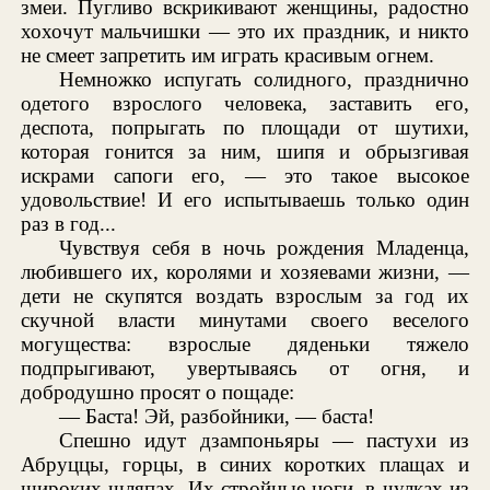
змеи. Пугливо вскрикивают женщины, радостно
хохочут мальчишки — это их праздник, и никто
не смеет запретить им играть красивым огнем.
Немножко испугать солидного, празднично
одетого взрослого человека, заставить его,
деспота, попрыгать по площади от шутихи,
которая гонится за ним, шипя и обрызгивая
искрами сапоги его, — это такое высокое
удовольствие! И его испытываешь только один
раз в год...
Чувствуя себя в ночь рождения Младенца,
любившего их, королями и хозяевами жизни, —
дети не скупятся воздать взрослым за год их
скучной власти минутами своего веселого
могущества: взрослые дяденьки тяжело
подпрыгивают, увертываясь от огня, и
добродушно просят о пощаде:
— Баста! Эй, разбойники, — баста!
Спешно идут дзампоньяры — пастухи из
Абруццы, горцы, в синих коротких плащах и
широких шляпах. Их стройные ноги, в чулках из