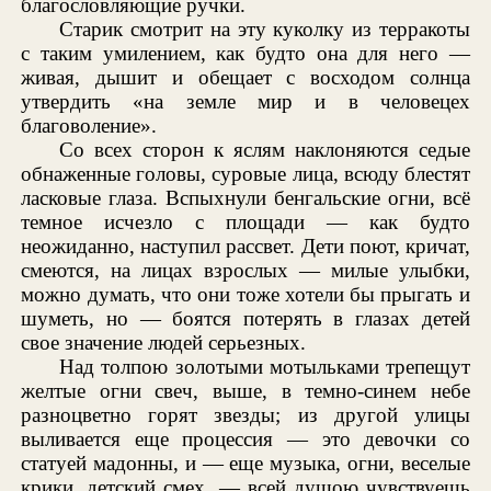
благословляющие ручки.
Старик смотрит на эту куколку из терракоты
с таким умилением, как будто она для него —
живая, дышит и обещает с восходом солнца
утвердить «на земле мир и в человецех
благоволение».
Со всех сторон к яслям наклоняются седые
обнаженные головы, суровые лица, всюду блестят
ласковые глаза. Вспыхнули бенгальские огни, всё
темное исчезло с площади — как будто
неожиданно, наступил рассвет. Дети поют, кричат,
смеются, на лицах взрослых — милые улыбки,
можно думать, что они тоже хотели бы прыгать и
шуметь, но — боятся потерять в глазах детей
свое значение людей серьезных.
Над толпою золотыми мотыльками трепещут
желтые огни свеч, выше, в темно-синем небе
разноцветно горят звезды; из другой улицы
выливается еще процессия — это девочки со
статуей мадонны, и — еще музыка, огни, веселые
крики, детский смех, — всей душою чувствуешь