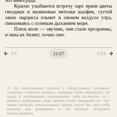
лоз винограда.
Красно улыбаются встречу заре яркие цветы
гвоздики и малиновые метелки шалфея, густой
запах нарцисса плывет в свежем воздухе утра,
смешиваясь с соленым дыханием моря.
Плеск волн — звучнее, они стали прозрачны,
и пена их белеет, точно снег.
XX
XXII
21/27
© Это произведение перешло в общественное достояние,
поскольку написано автором, умершим более семидесяти лет
назад, и опубликовано прижизненно, либо посмертно, но с
момента публикации также прошло более семидесяти лет. Оно
может свободно использоваться любым лицом без чьего-либо
согласия или разрешения и без выплаты авторского
вознаграждения.