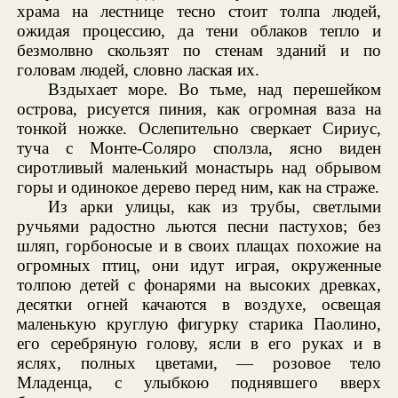
храма на лестнице тесно стоит толпа людей,
ожидая процессию, да тени облаков тепло и
безмолвно скользят по стенам зданий и по
головам людей, словно лаская их.
Вздыхает море. Во тьме, над перешейком
острова, рисуется пиния, как огромная ваза на
тонкой ножке. Ослепительно сверкает Сириус,
туча с Монте-Соляро сползла, ясно виден
сиротливый маленький монастырь над обрывом
горы и одинокое дерево перед ним, как на страже.
Из арки улицы, как из трубы, светлыми
ручьями радостно льются песни пастухов; без
шляп, горбоносые и в своих плащах похожие на
огромных птиц, они идут играя, окруженные
толпою детей с фонарями на высоких древках,
десятки огней качаются в воздухе, освещая
маленькую круглую фигурку старика Паолино,
его серебряную голову, ясли в его руках и в
яслях, полных цветами, — розовое тело
Младенца, с улыбкою поднявшего вверх