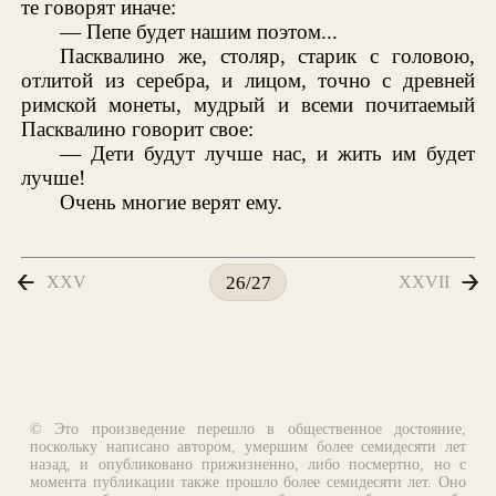
те говорят иначе:
— Пепе будет нашим поэтом...
Пасквалино же, столяр, старик с головою,
отлитой из серебра, и лицом, точно с древней
римской монеты, мудрый и всеми почитаемый
Пасквалино говорит свое:
— Дети будут лучше нас, и жить им будет
лучше!
Очень многие верят ему.
XXV
XXVII
26/27
© Это произведение перешло в общественное достояние,
поскольку написано автором, умершим более семидесяти лет
назад, и опубликовано прижизненно, либо посмертно, но с
момента публикации также прошло более семидесяти лет. Оно