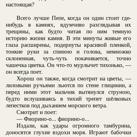
настоящая?
Всего лучше Пепе, когда он один стоит где-
нибудь в камнях, вдумчиво разглядывая их
трещины, как будто читая по ним темную
историю жизни камня. В эти минуты живые его
глаза расширены, подернуты красивой пленкой,
тонкие руки за спиною и голова, немножко
склоненная, чуть-чуть покачивается, точно
чашечка цветка. Он что-то мурлычет тихонько, —
он всегда поет.
Хорош он также, когда смотрит на цветы, —
лиловыми ручьями льются по стене глицинии, а
перед ними этот мальчик вытянулся струною,
будто вслушиваясь в тихий трепет шёлковых
лепестков под дыханием морского ветра.
Смотрит и поет:
— Фиорино-о... фиорино-о...
Издали, как удары огромного тамбурина,
доносятся глухие вздохи моря. Играют бабочки