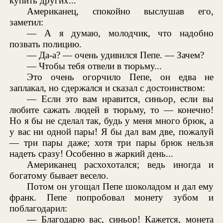
купить других...
Американец, спокойно выслушав его,
заметил:
— А я думаю, молодчик, что надобно
позвать полицию.
— Да-а? — очень удивился Пепе. — Зачем?
— Чтобы тебя отвели в тюрьму...
Это очень огорчило Пепе, он едва не
заплакал, но сдержался и сказал с достоинством:
— Если это вам нравится, синьор, если вы
любите сажать людей в тюрьму, то — конечно!
Но я бы не сделал так, будь у меня много брюк, а
у вас ни одной пары! Я бы дал вам две, пожалуй
— три пары даже; хотя три пары брюк нельзя
надеть сразу! Особенно в жаркий день...
Американец расхохотался; ведь иногда и
богатому бывает весело.
Потом он угощал Пепе шоколадом и дал ему
франк. Пепе попробовал монету зубом и
поблагодарил:
— Благодарю вас, синьор! Кажется, монета