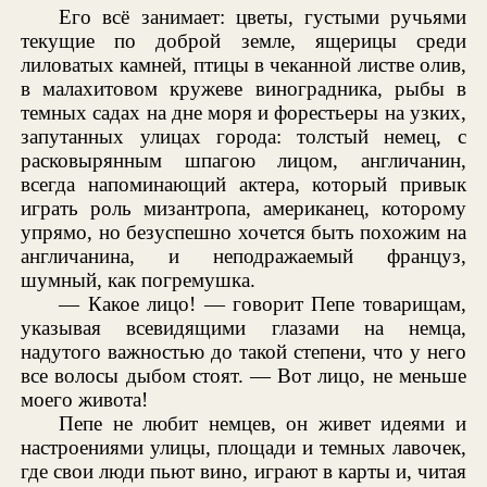
Его всё занимает: цветы, густыми ручьями
текущие по доброй земле, ящерицы среди
лиловатых камней, птицы в чеканной листве олив,
в малахитовом кружеве виноградника, рыбы в
темных садах на дне моря и форестьеры на узких,
запутанных улицах города: толстый немец, с
расковырянным шпагою лицом, англичанин,
всегда напоминающий актера, который привык
играть роль мизантропа, американец, которому
упрямо, но безуспешно хочется быть похожим на
англичанина, и неподражаемый француз,
шумный, как погремушка.
— Какое лицо! — говорит Пепе товарищам,
указывая всевидящими глазами на немца,
надутого важностью до такой степени, что у него
все волосы дыбом стоят. — Вот лицо, не меньше
моего живота!
Пепе не любит немцев, он живет идеями и
настроениями улицы, площади и темных лавочек,
где свои люди пьют вино, играют в карты и, читая