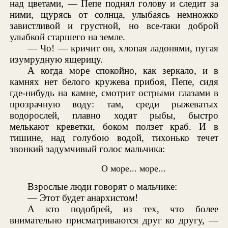
над цветами, — Пепе поднял голову и следит за
ними, щурясь от солнца, улыбаясь немножко
завистливой и грустной, но все-таки доброй
улыбкой старшего на земле.
— Чо! — кричит он, хлопая ладонями, пугая
изумрудную ящерицу.
А когда море спокойно, как зеркало, и в
камнях нет белого кружева прибоя, Пепе, сидя
где-нибудь на камне, смотрит острыми глазами в
прозрачную воду: там, среди рыжеватых
водорослей, плавно ходят рыбы, быстро
мелькают креветки, боком ползет краб. И в
тишине, над голубою водой, тихонько течет
звонкий задумчивый голос мальчика:
О море... море...
Взрослые люди говорят о мальчике:
— Этот будет анархистом!
А кто подобрей, из тех, что более
внимательно присматриваются друг ко другу, —