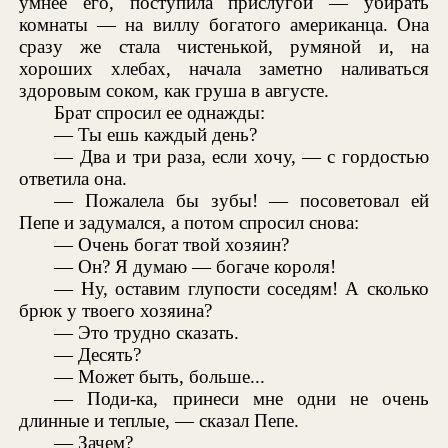
умнее его, поступила прислугой — убирать
комнаты — на виллу богатого американца. Она
сразу же стала чистенькой, румяной и, на
хороших хлебах, начала заметно наливаться
здоровым соком, как груша в августе.
Брат спросил ее однажды:
— Ты ешь каждый день?
— Два и три раза, если хочу, — с гордостью
ответила она.
— Пожалела бы зубы! — посоветовал ей
Пепе и задумался, а потом спросил снова:
— Очень богат твой хозяин?
— Он? Я думаю — богаче короля!
— Ну, оставим глупости соседям! А сколько
брюк у твоего хозяина?
— Это трудно сказать.
— Десять?
— Может быть, больше...
— Поди-ка, принеси мне одни не очень
длинные и теплые, — сказал Пепе.
— Зачем?