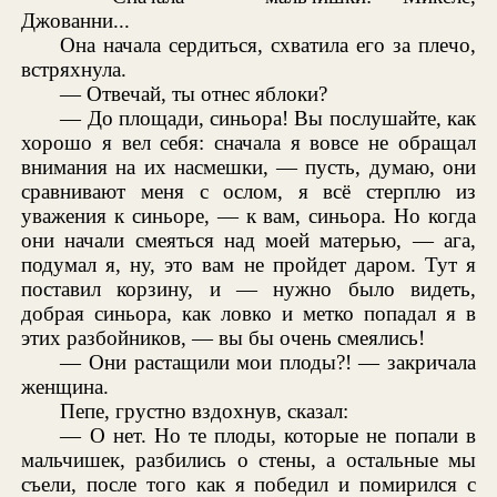
Джованни...
Она начала сердиться, схватила его за плечо,
встряхнула.
— Отвечай, ты отнес яблоки?
— До площади, синьора! Вы послушайте, как
хорошо я вел себя: сначала я вовсе не обращал
внимания на их насмешки, — пусть, думаю, они
сравнивают меня с ослом, я всё стерплю из
уважения к синьоре, — к вам, синьора. Но когда
они начали смеяться над моей матерью, — ага,
подумал я, ну, это вам не пройдет даром. Тут я
поставил корзину, и — нужно было видеть,
добрая синьора, как ловко и метко попадал я в
этих разбойников, — вы бы очень смеялись!
— Они растащили мои плоды?! — закричала
женщина.
Пепе, грустно вздохнув, сказал:
— О нет. Но те плоды, которые не попали в
мальчишек, разбились о стены, а остальные мы
съели, после того как я победил и помирился с