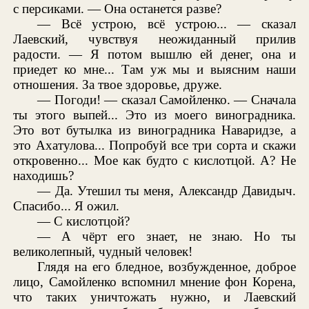
с персиками. — Она останется разве?
— Всё устрою, всё устрою... — сказал
Лаевский, чувствуя неожиданный прилив
радости. — Я потом вышлю ей денег, она и
приедет ко мне... Там уж мы и выясним наши
отношения. За твое здоровье, друже.
— Погоди! — сказал Самойленко. — Сначала
ты этого выпей... Это из моего виноградника.
Это вот бутылка из виноградника Наваридзе, а
это Ахатулова... Попробуй все три сорта и скажи
откровенно... Мое как будто с кислотцой. А? Не
находишь?
— Да. Утешил ты меня, Александр Давидыч.
Спасибо... Я ожил.
— С кислотцой?
— А чёрт его знает, не знаю. Но ты
великолепный, чудный человек!
Глядя на его бледное, возбужденное, доброе
лицо, Самойленко вспомнил мнение фон Корена,
что таких уничтожать нужно, и Лаевский