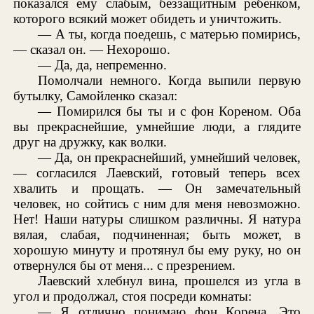
показался ему слабым, беззащитным ребенком,
которого всякий может обидеть и уничтожить.
— А ты, когда поедешь, с матерью помирись,
— сказал он. — Нехорошо.
— Да, да, непременно.
Помолчали немного. Когда выпили первую
бутылку, Самойленко сказал:
— Помирился бы ты и с фон Кореном. Оба
вы прекраснейшие, умнейшие люди, а глядите
друг на дружку, как волки.
— Да, он прекраснейший, умнейший человек,
— согласился Лаевский, готовый теперь всех
хвалить и прощать. — Он замечательный
человек, но сойтись с ним для меня невозможно.
Нет! Наши натуры слишком различны. Я натура
вялая, слабая, подчиненная; быть может, в
хорошую минуту и протянул бы ему руку, но он
отвернулся бы от меня... с презрением.
Лаевский хлебнул вина, прошелся из угла в
угол и продолжал, стоя посреди комнаты:
— Я отлично понимаю фон Корена. Это