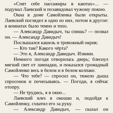
«Спят себе пассажиры в каютах»... —
подумал Лаевский и позавидовал чужому покою.
Окна в доме Самойленка были открыты.
Лаевский поглядел в одно из них, потом в другое:
в комнатах было темно и тихо.
— Александр Давидыч, ты спишь? — позвал
он. — Александр Давидыч!
Послышался кашель и тревожный окрик:
— Кто там? Какого чёрта?
— Это я, Александр Давидыч. Извини.
Немного погодя отворилась дверь; блеснул
мягкий свет от лампадки, и показался громадный
Самойленко весь в белом и в белом колпаке.
— Что тебе? — спросил он, тяжело дыша
спросонок и почесываясь. — Погоди, я сейчас
отопру.
— Не трудись, я в окно...
Лаевский влез в окошко и, подойдя к
Самойленку, схватил его за руку.
— Александр Давидыч, — сказал он