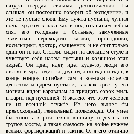
натура твердая, сильная, деспотическая. Ты
слышал, он постоянно говорит об экспедиции, и
это не пустые слова. Ему нужна пустыня, лунная
ночь: кругом в палатках и под открытым небом
спят его голодные и больные, замученные
тяжелыми переходами казаки, проводники,
носильщики, доктор, священник, и не спит только
один он и, как Стэнли, сидит на складном стуле и
чувствует себя царем пустыни и хозяином этих
людей. Он идет, идет, идет куда-то, люди его
стонут и мрут один за другим, а он идет и идет, в
конце концов погибает сам и все-таки остается
деспотом и царем пустыни, так как крест у его
могилы виден караванам за тридцать-сорок миль
и царит над пустыней. Я жалею, что этот человек
не на военной службе. Из него вышел бы
превосходный, гениальный полководец. Он умел
бы топить в реке свою конницу и делать из
трупов мосты, а такая смелость на войне нужнее
всяких фортификаций и тактик. О, я его отлично