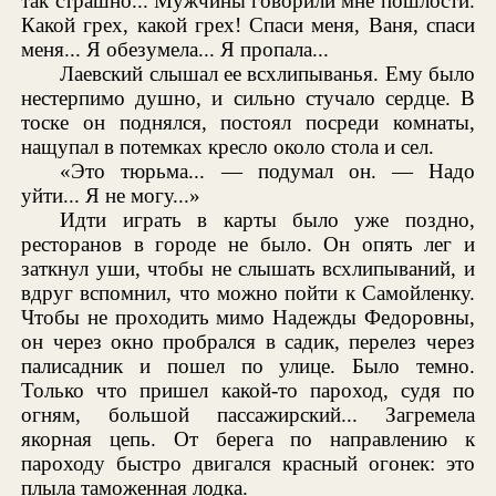
так страшно... Мужчины говорили мне пошлости.
Какой грех, какой грех! Спаси меня, Ваня, спаси
меня... Я обезумела... Я пропала...
Лаевский слышал ее всхлипыванья. Ему было
нестерпимо душно, и сильно стучало сердце. В
тоске он поднялся, постоял посреди комнаты,
нащупал в потемках кресло около стола и сел.
«Это тюрьма... — подумал он. — Надо
уйти... Я не могу...»
Идти играть в карты было уже поздно,
ресторанов в городе не было. Он опять лег и
заткнул уши, чтобы не слышать всхлипываний, и
вдруг вспомнил, что можно пойти к Самойленку.
Чтобы не проходить мимо Надежды Федоровны,
он через окно пробрался в садик, перелез через
палисадник и пошел по улице. Было темно.
Только что пришел какой-то пароход, судя по
огням, большой пассажирский... Загремела
якорная цепь. От берега по направлению к
пароходу быстро двигался красный огонек: это
плыла таможенная лодка.