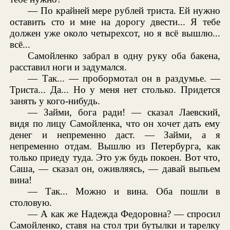
— По крайней мере рублей триста. Ей нужно
оставить сто и мне на дорогу двести... Я тебе
должен уже около четырехсот, но я всё вышлю...
всё...
Самойленко забрал в одну руку оба бакена,
расставил ноги и задумался.
— Так... — пробормотал он в раздумье. —
Триста... Да... Но у меня нет столько. Придется
занять у кого-нибудь.
— Займи, бога ради! — сказал Лаевский,
видя по лицу Самойленка, что он хочет дать ему
денег и непременно даст. — Займи, а я
непременно отдам. Вышлю из Петербурга, как
только приеду туда. Это уж будь покоен. Вот что,
Саша, — сказал он, оживляясь, — давай выпьем
вина!
— Так... Можно и вина. Оба пошли в
столовую.
— А как же Надежда Федоровна? — спросил
Самойленко, ставя на стол три бутылки и тарелку