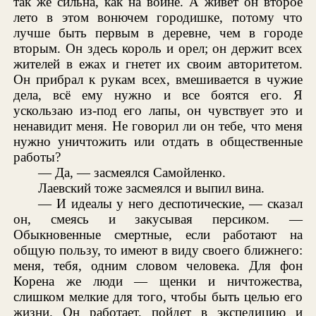
так же сильна, как на войне. А живет он второе
лето в этом вонючем городишке, потому что
лучше быть первым в деревне, чем в городе
вторым. Он здесь король и орел; он держит всех
жителей в ежах и гнетет их своим авторитетом.
Он прибрал к рукам всех, вмешивается в чужие
дела, всё ему нужно и все боятся его. Я
ускользаю из-под его лапы, он чувствует это и
ненавидит меня. Не говорил ли он тебе, что меня
нужно уничтожить или отдать в общественные
работы?
— Да, — засмеялся Самойленко.
Лаевский тоже засмеялся и выпил вина.
— И идеалы у него деспотические, — сказал
он, смеясь и закусывая персиком. —
Обыкновенные смертные, если работают на
общую пользу, то имеют в виду своего ближнего:
меня, тебя, одним словом человека. Для фон
Корена же люди — щенки и ничтожества,
слишком мелкие для того, чтобы быть целью его
жизни. Он работает, пойдет в экспедицию и