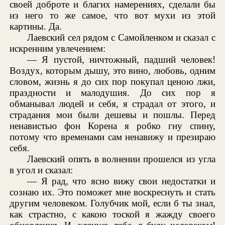
своей доброте и благих намерениях, сделали бы
из него то же самое, что вот мухи из этой
картины. Да.
Лаевский сел рядом с Самойленком и сказал с
искренним увлечением:
— Я пустой, ничтожный, падший человек!
Воздух, которым дышу, это вино, любовь, одним
словом, жизнь я до сих пор покупал ценою лжи,
праздности и малодушия. До сих пор я
обманывал людей и себя, я страдал от этого, и
страдания мои были дешевы и пошлы. Перед
ненавистью фон Корена я робко гну спину,
потому что временами сам ненавижу и презираю
себя.
Лаевский опять в волнении прошелся из угла
в угол и сказал:
— Я рад, что ясно вижу свои недостатки и
сознаю их. Это поможет мне воскреснуть и стать
другим человеком. Голубчик мой, если б ты знал,
как страстно, с какою тоской я жажду своего