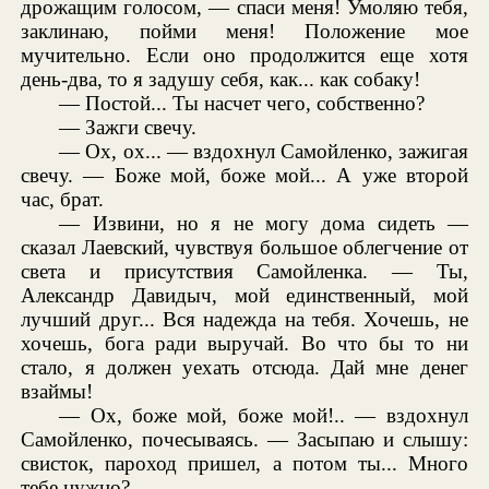
дрожащим голосом, — спаси меня! Умоляю тебя,
заклинаю, пойми меня! Положение мое
мучительно. Если оно продолжится еще хотя
день-два, то я задушу себя, как... как собаку!
— Постой... Ты насчет чего, собственно?
— Зажги свечу.
— Ох, ох... — вздохнул Самойленко, зажигая
свечу. — Боже мой, боже мой... А уже второй
час, брат.
— Извини, но я не могу дома сидеть —
сказал Лаевский, чувствуя большое облегчение от
света и присутствия Самойленка. — Ты,
Александр Давидыч, мой единственный, мой
лучший друг... Вся надежда на тебя. Хочешь, не
хочешь, бога ради выручай. Во что бы то ни
стало, я должен уехать отсюда. Дай мне денег
взаймы!
— Ох, боже мой, боже мой!.. — вздохнул
Самойленко, почесываясь. — Засыпаю и слышу:
свисток, пароход пришел, а потом ты... Много
тебе нужно?