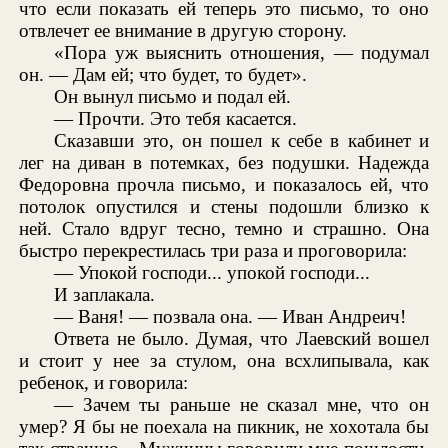
что если показать ей теперь это письмо, то оно
отвлечет ее внимание в другую сторону.
«Пора уж выяснить отношения, — подумал
он. — Дам ей; что будет, то будет».
Он вынул письмо и подал ей.
— Прочти. Это тебя касается.
Сказавши это, он пошел к себе в кабинет и
лег на диван в потемках, без подушки. Надежда
Федоровна прочла письмо, и показалось ей, что
потолок опустился и стены подошли близко к
ней. Стало вдруг тесно, темно и страшно. Она
быстро перекрестилась три раза и проговорила:
— Упокой господи... упокой господи...
И заплакала.
— Ваня! — позвала она. — Иван Андреич!
Ответа не было. Думая, что Лаевский вошел
и стоит у нее за стулом, она всхлипывала, как
ребенок, и говорила:
— Зачем ты раньше не сказал мне, что он
умер? Я бы не поехала на пикник, не хохотала бы