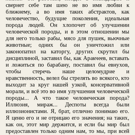
свернет себе там шею не во имя любви к
ближнему, а во имя таких абстрактов, как
человечество, будущие поколения, идеальная
порода людей. Он хлопочет об улучшении
человеческой породы, и в этом отношении мы
для него только рабы, мясо для пушек, вьючные
животные; одних бы он уничтожил или
законопатил на каторгу, других скрутил бы
дисциплиной, заставил бы, как Аракчеев, вставать
и ложиться по барабану, поставил бы евнухов,
чтобы стеречь наше целомудрие и
нравственность, велел бы стрелять во всякого, кто
выходит за круг нашей узкой, консервативной
морали, и всё это во имя улучшения человеческой
породы... А что такое человеческая порода?
Иллюзия, мираж... Деспоты всегда были
иллюзионистами. Я, брат, отлично понимаю его.
Я ценю его и не отрицаю его значения; на таких,
как он, этот мир держится, и если бы мир был
предоставлен только одним нам, то мы, при всей