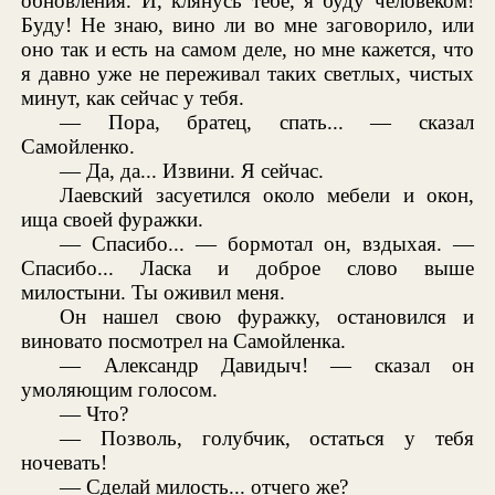
обновления. И, клянусь тебе, я буду человеком!
Буду! Не знаю, вино ли во мне заговорило, или
оно так и есть на самом деле, но мне кажется, что
я давно уже не переживал таких светлых, чистых
минут, как сейчас у тебя.
— Пора, братец, спать... — сказал
Самойленко.
— Да, да... Извини. Я сейчас.
Лаевский засуетился около мебели и окон,
ища своей фуражки.
— Спасибо... — бормотал он, вздыхая. —
Спасибо... Ласка и доброе слово выше
милостыни. Ты оживил меня.
Он нашел свою фуражку, остановился и
виновато посмотрел на Самойленка.
— Александр Давидыч! — сказал он
умоляющим голосом.
— Что?
— Позволь, голубчик, остаться у тебя
ночевать!
— Сделай милость... отчего же?