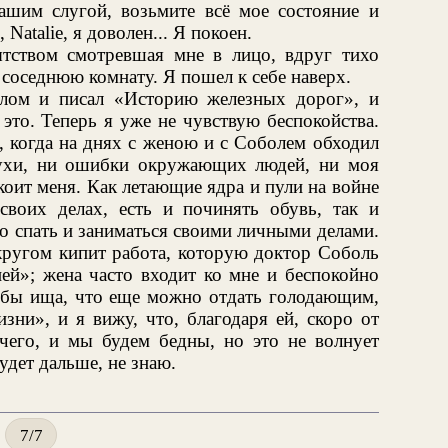
ашим слугой, возьмите всё мое состояние и
 Natalie, я доволен... Я покоен.
тством смотревшая мне в лицо, вдруг тихо
 соседнюю комнату. Я пошел к себе наверх.
олом и писал «Историю железных дорог», и
это. Теперь я уже не чувствую беспокойства.
, когда на днях с женою и с Соболем обходил
лухи, ни ошибки окружающих людей, ни моя
коит меня. Как летающие ядра и пули на войне
воих делах, есть и починять обувь, так и
 спать и заниматься своими личными делами.
 кругом кипит работа, которую доктор Соболь
ей»; жена часто входит ко мне и беспокойно
к бы ища, что еще можно отдать голодающим,
зни», и я вижу, что, благодаря ей, скоро от
ичего, и мы будем бедны, но это не волнует
удет дальше, не знаю.
7/7