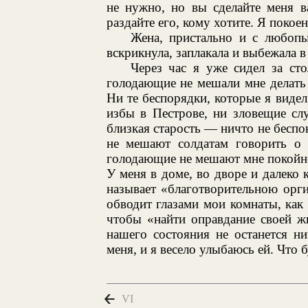
не нужно, но вы сделайте меня в
раздайте его, кому хотите. Я покоен,
Жена, пристально и с любопы
вскрикнула, заплакала и выбежала в
Через час я уже сидел за ст
голодающие не мешали мне делать 
Ни те беспорядки, которые я видел
избы в Пестрове, ни зловещие с
близкая старость — ничто не беспо
не мешают солдатам говорить о с
голодающие не мешают мне покойно
У меня в доме, во дворе и далеко
называет «благотворительною орги
обводит глазами мои комнаты, ка
чтобы «найти оправдание своей жи
нашего состояния не останется н
меня, и я весело улыбаюсь ей. Что б
VI