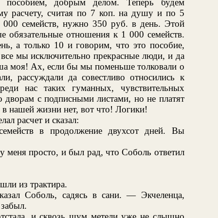
 пособием, добрым делом. Теперь будем
у расчету, считая по 7 коп. на душу и по 5
 000 семейств, нужно 350 руб. в день. Этой
е обязательные отношения к 1 000 семейств.
ь, а только 10 и говорим, что это пособие,
 все мы исключительно прекрасные люди, и да
уша моя! Ах, если бы мы поменьше толковали о
ли, рассуждали да совестливо относились к
среди нас таких гуманных, чувствительных
о дворам с подписными листами, но не платят
в нашей жизни нет, вот что! Логики!
ал расчет и сказал:
емейств в продолжение двухсот дней. Вы
у меня просто, и был рад, что Соболь ответил
шли из трактира.
азал Соболь, садясь в сани. — Экчеленца,
 забыл.
 отстала, и сквозь шум метели уже не слышно