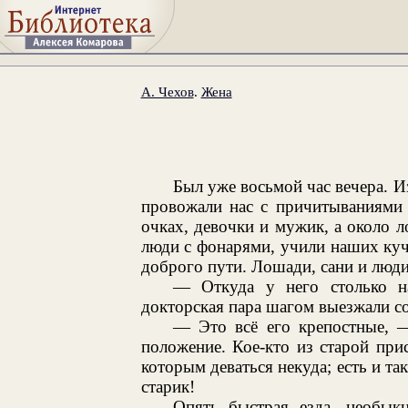
А. Чехов
.
Жена
Был уже восьмой час вечера. И
провожали нас с причитываниями 
очках, девочки и мужик, а около л
люди с фонарями, учили наших куче
доброго пути. Лошади, сани и люд
— Откуда у него столько н
докторская пара шагом выезжали со
— Это всё его крепостные, 
положение. Кое-кто из старой прис
которым деваться некуда; есть и та
старик!
Опять быстрая езда, необык