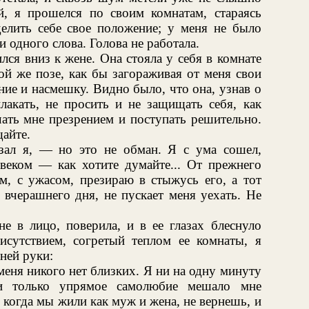
, я прошелся по своим комнатам, стараясь
елить себе свое положение; у меня не было
 одного слова. Голова не работала.
лся вниз к жене. Она стояла у себя в комнате
ой же позе, как бы загораживая от меня свои
ие и насмешку. Видно было, что она, узнав о
лакать, не просить и не защищать себя, как
чать мне презрением и поступать решительно.
щайте.
азал я, — но это не обман. Я с ума сошел,
овеком — как хотите думайте... От прежнего
м, с ужасом, презираю в стыжусь его, а тот
 вчерашнего дня, не пускает меня уехать. Не
е в лицо, поверила, и в ее глазах блеснуло
исутствием, согретый теплом ее комнаты, я
 ней руки:
меня никого нет близких. Я ни на одну минуту
 и только упрямое самолюбие мешало мне
 когда мы жили как муж и жена, не вернешь, и