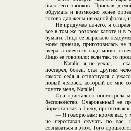
было его звонков. Приехав домой
обдумать и возможно яснее опред
готово для жены ни одной фразы, ни
Не придумав ничего, я отправи
всё в том же розовом капоте и в т
бумаги. Лицо ее выражало недоумен
моем приезде, приготовилась не п
вчера, а смеяться надо мною, отве
Лицо ее говорило: если так, то про
— Natalie, я не уехал, — ск
постарел, болен, стал другим чел
самого себя я отшатнулся с ужасо
новый человек, который во мне со
гоните меня, Natalie!
Она пристально посмотрела мн
беспокойство. Очарованный ее пр
бормотал как в бреду, протягивая к
— Я говорю вам: кроме вас, у 
не переставал скучать по вас,
сознаваться в этом. Того прошлого,