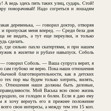
 А ведь здесь пять таких улиц, сударь. Стой!
ру поворачивай! Надо согреться и лошадям
акая деревенька, — говорил доктор, отворяя
 и пропуская меня вперед. — Среди бела дня
а не видать, а тут еще переулки, и только
дь сделать.
, где сильно пахло скатертями, и при нашем
 мужик в жилетке и рубахе навыпуск. Соболь
 — говорил Соболь. — Ваша супруга верит, я
но сам глубоко не верю. Пока наши отношения
обычной благотворительности, как в детских
о тех пор мы будем только хитрить, вилять,
го. Отношения наши должны быть деловые,
 справедливости. Мой Васька всю свою жизнь
уродило, он голоден и болен. Если я даю ему
им я хочу вернуть его в прежнее положение
всего свои интересы, а между тем эти 15 коп.