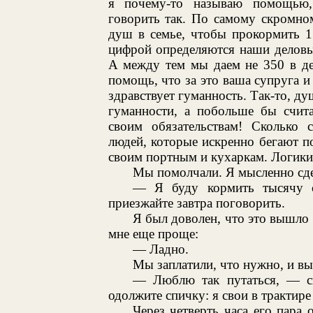
я почему-то называю помощью,
говорить так. По самому скромном
душ в семье, чтобы прокормить 1
цифрой определяются наши деловы
А между тем мы даем не 350 в ден
помощь, что за это ваша супруга и
здравствует гуманность. Так-то, д
гуманности, а побольше бы счита
своим обязательствам! Сколько 
людей, которые искренно бегают п
своим портным и кухаркам. Логики 
Мы помолчали. Я мысленно сдел
— Я буду кормить тысячу с
приезжайте завтра поговорить.
Я был доволен, что это вышло 
мне еще проще:
— Ладно.
Мы заплатили, что нужно, и вы
— Люблю так путаться, — ск
одолжите спичку: я свои в трактире
Через четверть часа его пара