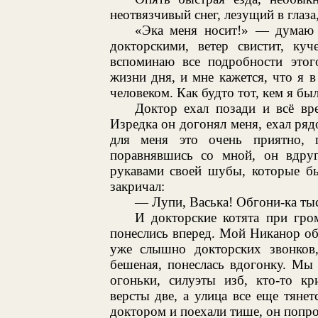
неотвязчивый снег, лезущий в глаза,
«Эка меня носит!» — думаю я
докторскими, ветер свистит, ку
вспоминаю все подробности этого
жизни дня, и мне кажется, что я 
человеком. Как будто тот, кем я бы
Доктор ехал позади и всё вр
Изредка он догонял меня, ехал ряд
для меня это очень приятно, п
поравнявшись со мной, он вдруг
рукавами своей шубы, которые бы
закричал:
— Лупи, Васька! Обгони-ка тыс
И докторские котята при гро
понеслись вперед. Мой Никанор оби
уже слышно докторских звонков,
бешеная, понеслась вдогонку. Мы
огоньки, силуэты изб, кто-то кр
версты две, а улица все еще тянет
доктором и поехали тише, он попрос