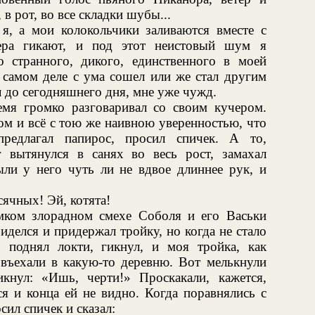
 в рот, во все складки шубы...
, а мои колокольчики заливаются вместе с
чера гикают, и под этот неистовый шум я
 странного, дикого, единственного в моей
в самом деле с ума сошел или же стал другим
л до сегодняшнего дня, мне уже чужд.
емя громко разговаривал со своим кучером.
ом и всё с тою же наивною уверенностью, что
редлагал папирос, просил спичек. А то,
 вытянулся в санях во весь рост, замахал
ли у него чуть ли не вдвое длиннее рук, и
ячных! Эй, котята!
мком злорадном смехе Соболя и его Васьки
делся и придержал тройку, но когда не стало
 поднял локти, гикнул, и моя тройка, как
 въехали в какую-то деревню. Вот мелькнули
икнул: «Ишь, черти!» Проскакали, кажется,
ся и конца ей не видно. Когда поравнялись с
ил спичек и сказал: