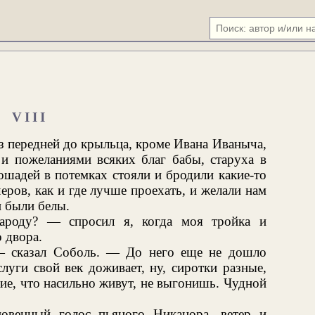
VIII
з передней до крыльца, кроме Ивана Иваныча,
и пожеланиями всяких благ бабы, старуха в
ошадей в потемках стояли и бродили какие-то
ров, как и где лучше проехать, и желали нам
и были белы.
ароду? — спросил я, когда моя тройка и
 двора.
— сказал Соболь. — До него еще не дошло
луги свой век доживает, ну, сиротки разные,
кие, что насильно живут, не выгонишь. Чудной
новенный голос пьяного Никанора, ветер и