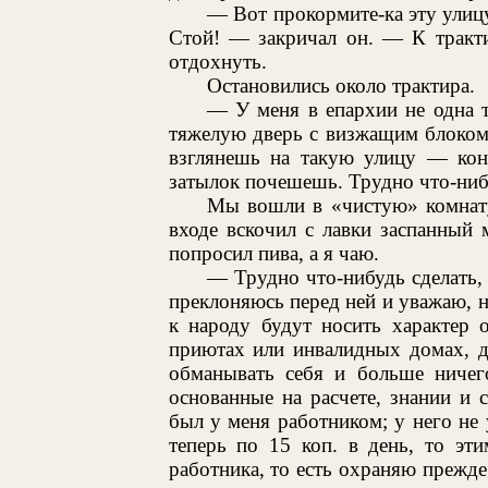
— Вот прокормите-ка эту улицу!
Стой! — закричал он. — К тракти
отдохнуть.
Остановились около трактира.
— У меня в епархии не одна т
тяжелую дверь с визжащим блоком
взглянешь на такую улицу — конц
затылок почешешь. Трудно что-нибу
Мы вошли в «чистую» комнату
входе вскочил с лавки заспанный
попросил пива, а я чаю.
— Трудно что-нибудь сделать,
преклоняюсь перед ней и уважаю, 
к народу будут носить характер 
приютах или инвалидных домах, д
обманывать себя и больше ниче
основанные на расчете, знании и
был у меня работником; у него не 
теперь по 15 коп. в день, то эт
работника, то есть охраняю прежде 