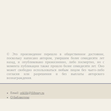
© Это произведение перешло в общественное достояние,
поскольку написано автором, умершим более семидесяти лет
назад, и опубликовано прижизненно, либо посмертно, но с
момента публикации также прошло более семидесяти лет. Оно
может свободно использоваться любым лицом без чьего-либо
согласия или разрешения и без выплаты авторского
вознаграждения.
Email:
otklik@ilibrary.ru
О библиотеке
Реклама на сайте
©1996—2026 Алексей Комаров. Подборка произведений,