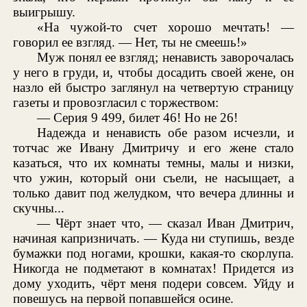
выигрышу.
«На чужой-то счет хорошо мечтать! —
говорил ее взгляд. — Нет, ты не смеешь!»
Муж понял ее взгляд; ненависть заворочалась
у него в груди, и, чтобы досадить своей жене, он
назло ей быстро заглянул на четвертую страницу
газеты и провозгласил с торжеством:
— Серия 9 499, билет 46! Но не 26!
Надежда и ненависть обе разом исчезли, и
тотчас же Ивану Дмитричу и его жене стало
казаться, что их комнаты темны, малы и низки,
что ужин, который они съели, не насыщает, а
только давит под желудком, что вечера длинны и
скучны...
— Чёрт знает что, — сказал Иван Дмитрич,
начиная капризничать. — Куда ни ступишь, везде
бумажки под ногами, крошки, какая-то скорлупа.
Никогда не подметают в комнатах! Придется из
дому уходить, чёрт меня подери совсем. Уйду и
повешусь на первой попавшейся осине.