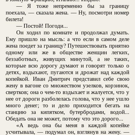
— Я тоже непременно бы за границу
поехала, — сказала жена. — Ну, посмотри номер
билета!
— Постой! Погоди...
Он ходил по комнате и продолжал думать.
Ему пришло на мысль: а что если в самом деле
жена поедет за границу? Путешествовать приятно
одному или же в обществе женщин легких,
беззаботных, живущих минутой, а не таких,
которые всю дорогу думают и говорят только о
детях, вздыхают, пугаются и дрожат над каждой
копейкой. Иван Дмитрич представил себе свою
жену в вагоне со множеством узелков, корзинок,
свертков; она о чем-то вздыхает и жалуется, что у
нее от дороги разболелась голова, что у нее ушло
много денег; то и дело приходится бегать на
станцию за кипятком, бутербродами, водой...
Обедать она не может, потому что это дорого...
«А ведь она бы меня в каждой копейке
усчитывала, — подумал он, взглянув на жену. —