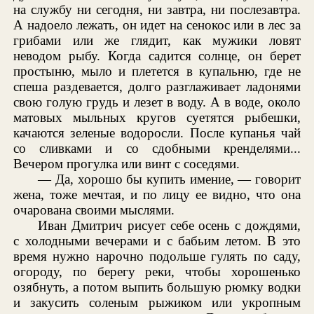
на службу ни сегодня, ни завтра, ни послезавтра.
А надоело лежать, он идет на сенокос или в лес за
грибами или же глядит, как мужики ловят
неводом рыбу. Когда садится солнце, он берет
простыню, мыло и плетется в купальню, где не
спеша раздевается, долго разглаживает ладонями
свою голую грудь и лезет в воду. А в воде, около
матовых мыльных кругов суетятся рыбешки,
качаются зеленые водоросли. После купанья чай
со сливками и со сдобными кренделями...
Вечером прогулка или винт с соседями.
— Да, хорошо бы купить имение, — говорит
жена, тоже мечтая, и по лицу ее видно, что она
очарована своими мыслями.
Иван Дмитрич рисует себе осень с дождями,
с холодными вечерами и с бабьим летом. В это
время нужно нарочно подольше гулять по саду,
огороду, по берегу реки, чтобы хорошенько
озябнуть, а потом выпить большую рюмку водки
и закусить соленым рыжиком или укропным