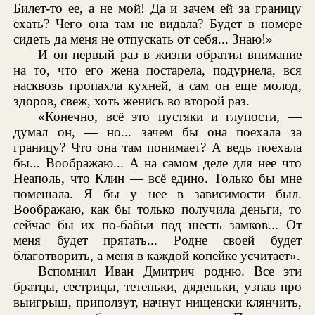
Билет-то ее, а не мой! Да и зачем ей за границу
ехать? Чего она там не видала? Будет в номере
сидеть да меня не отпускать от себя... Знаю!»
И он первый раз в жизни обратил внимание
на то, что его жена постарела, подурнела, вся
насквозь пропахла кухней, а сам он еще молод,
здоров, свеж, хоть женись во второй раз.
«Конечно, всё это пустяки и глупости, —
думал он, — но... зачем бы она поехала за
границу? Что она там понимает? А ведь поехала
бы... Воображаю... А на самом деле для нее что
Неаполь, что Клин — всё едино. Только бы мне
помешала. Я бы у нее в зависимости был.
Воображаю, как бы только получила деньги, то
сейчас бы их по-бабьи под шесть замков... От
меня будет прятать... Родне своей будет
благотворить, а меня в каждой копейке усчитает».
Вспомнил Иван Дмитрич родню. Все эти
братцы, сестрицы, тетеньки, дяденьки, узнав про
выигрыш, приползут, начнут нищенски клянчить,