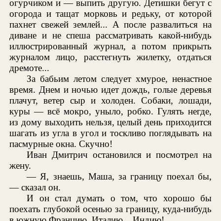
огурчиком и — выпить другую. Детишки бегут с
огорода и тащат морковь и редьку, от которой
пахнет свежей землей... А после развалиться на
диване и не спеша рассматривать какой-нибудь
иллюстрированный журнал, а потом прикрыть
журналом лицо, расстегнуть жилетку, отдаться
дремоте...
За бабьим летом следует хмурое, ненастное
время. Днем и ночью идет дождь, голые деревья
плачут, ветер сыр и холоден. Собаки, лошади,
куры — всё мокро, уныло, робко. Гулять негде,
из дому выходить нельзя, целый день приходится
шагать из угла в угол и тоскливо поглядывать на
пасмурные окна. Скучно!
Иван Дмитрич остановился и посмотрел на
жену.
— Я, знаешь, Маша, за границу поехал бы,
— сказал он.
И он стал думать о том, что хорошо бы
поехать глубокой осенью за границу, куда-нибудь
в южную Францию, Италию... Индию!