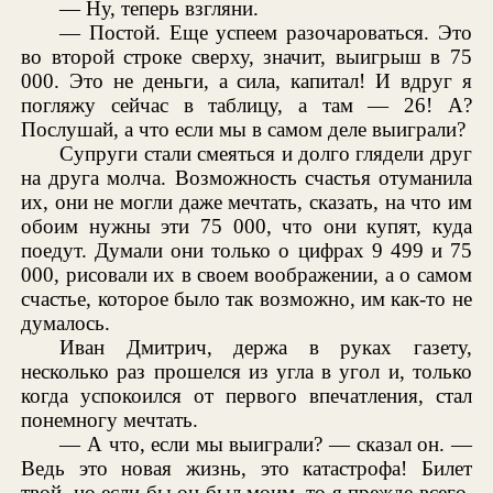
— Ну, теперь взгляни.
— Постой. Еще успеем разочароваться. Это
во второй строке сверху, значит, выигрыш в 75
000. Это не деньги, а сила, капитал! И вдруг я
погляжу сейчас в таблицу, а там — 26! А?
Послушай, а что если мы в самом деле выиграли?
Супруги стали смеяться и долго глядели друг
на друга молча. Возможность счастья отуманила
их, они не могли даже мечтать, сказать, на что им
обоим нужны эти 75 000, что они купят, куда
поедут. Думали они только о цифрах 9 499 и 75
000, рисовали их в своем воображении, а о самом
счастье, которое было так возможно, им как-то не
думалось.
Иван Дмитрич, держа в руках газету,
несколько раз прошелся из угла в угол и, только
когда успокоился от первого впечатления, стал
понемногу мечтать.
— А что, если мы выиграли? — сказал он. —
Ведь это новая жизнь, это катастрофа! Билет
твой, но если бы он был моим, то я прежде всего,