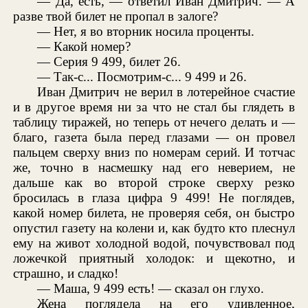
— Да, есть, — ответил Иван Дмитрич. — А
разве твой билет не пропал в залоге?
— Нет, я во вторник носила проценты.
— Какой номер?
— Серия 9 499, билет 26.
— Так-с... Посмотрим-с... 9 499 и 26.
Иван Дмитрич не верил в лотерейное счастие
и в другое время ни за что не стал бы глядеть в
таблицу тиражей, но теперь от нечего делать и —
благо, газета была перед глазами — он провел
пальцем сверху вниз по номерам серий. И тотчас
же, точно в насмешку над его неверием, не
дальше как во второй строке сверху резко
бросилась в глаза цифра 9 499! Не поглядев,
какой номер билета, не проверяя себя, он быстро
опустил газету на колени и, как будто кто плеснул
ему на живот холодной водой, почувствовал под
ложечкой приятный холодок: и щекотно, и
страшно, и сладко!
— Маша, 9 499 есть! — сказал он глухо.
Жена поглядела на его удивленное,