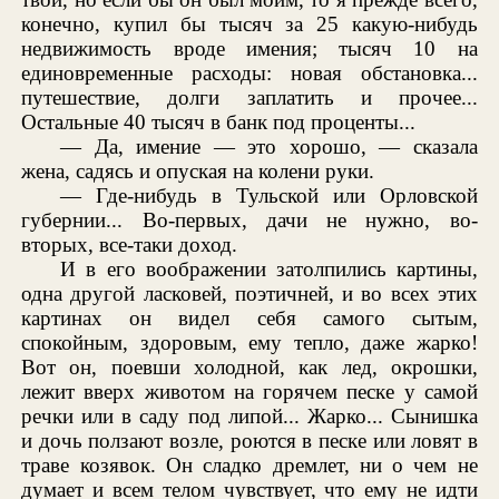
конечно, купил бы тысяч за 25 какую-нибудь
недвижимость вроде имения; тысяч 10 на
единовременные расходы: новая обстановка...
путешествие, долги заплатить и прочее...
Остальные 40 тысяч в банк под проценты...
— Да, имение — это хорошо, — сказала
жена, садясь и опуская на колени руки.
— Где-нибудь в Тульской или Орловской
губернии... Во-первых, дачи не нужно, во-
вторых, все-таки доход.
И в его воображении затолпились картины,
одна другой ласковей, поэтичней, и во всех этих
картинах он видел себя самого сытым,
спокойным, здоровым, ему тепло, даже жарко!
Вот он, поевши холодной, как лед, окрошки,
лежит вверх животом на горячем песке у самой
речки или в саду под липой... Жарко... Сынишка
и дочь ползают возле, роются в песке или ловят в
траве козявок. Он сладко дремлет, ни о чем не
думает и всем телом чувствует, что ему не идти