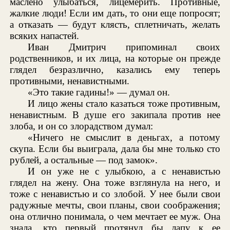
маслено улыбаться, лицемерить. Противные,
жалкие люди! Если им дать, то они еще попросят;
а отказать — будут клясть, сплетничать, желать
всяких напастей.
Иван Дмитрич припоминал своих
родственников, и их лица, на которые он прежде
глядел безразлично, казались ему теперь
противными, ненавистными.
«Это такие гадины!» — думал он.
И лицо жены стало казаться тоже противным,
ненавистным. В душе его закипала против нее
злоба, и он со злорадством думал:
«Ничего не смыслит в деньгах, а потому
скупа. Если бы выиграла, дала бы мне только сто
рублей, а остальные — под замок».
И он уже не с улыбкою, а с ненавистью
глядел на жену. Она тоже взглянула на него, и
тоже с ненавистью и со злобой. У нее были свои
радужные мечты, свои планы, свои соображения;
она отлично понимала, о чем мечтает ее муж. Она
знала, кто первый протянул бы лапу к ее