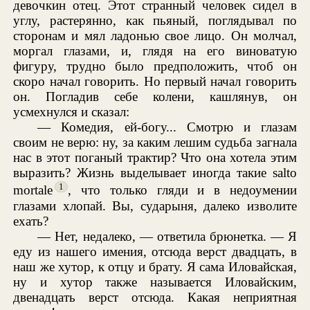
девочкин отец. Этот странный человек сидел в
углу, растерянно, как пьяный, поглядывал по
сторонам и мял ладонью свое лицо. Он молчал,
моргал глазами, и, глядя на его виноватую
фигуру, трудно было предположить, чтоб он
скоро начал говорить. Но первый начал говорить
он. Погладив себе колени, кашлянув, он
усмехнулся и сказал:
— Комедия, ей-богу... Смотрю и глазам
своим не верю: ну, за каким лешим судьба загнала
нас в этот поганый трактир? Что она хотела этим
выразить? Жизнь выделывает иногда такие salto
1
mortale
, что только гляди и в недоумении
глазами хлопай. Вы, сударыня, далеко изволите
ехать?
— Нет, недалеко, — ответила брюнетка. — Я
еду из нашего имения, отсюда верст двадцать, в
наш же хутор, к отцу и брату. Я сама Иловайская,
ну и хутор также называется Иловайским,
двенадцать верст отсюда. Какая неприятная