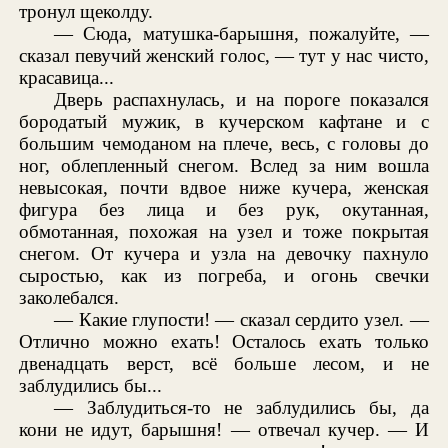
тронул щеколду.
— Сюда, матушка-барышня, пожалуйте, —
сказал певучий женский голос, — тут у нас чисто,
красавица...
Дверь распахнулась, и на пороге показался
бородатый мужик, в кучерском кафтане и с
большим чемоданом на плече, весь, с головы до
ног, облепленный снегом. Вслед за ним вошла
невысокая, почти вдвое ниже кучера, женская
фигура без лица и без рук, окутанная,
обмотанная, похожая на узел и тоже покрытая
снегом. От кучера и узла на девочку пахнуло
сыростью, как из погреба, и огонь свечки
заколебался.
— Какие глупости! — сказал сердито узел. —
Отлично можно ехать! Осталось ехать только
двенадцать верст, всё больше лесом, и не
заблудились бы...
— Заблудиться-то не заблудились бы, да
кони не идут, барышня! — отвечал кучер. — И