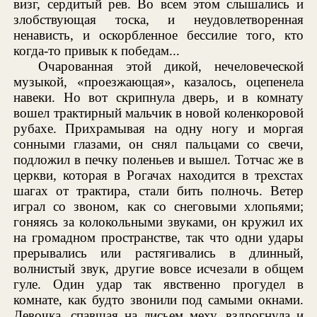
визг, сердитый рев. Во всем этом слышались и
злобствующая тоска, и неудовлетворенная
ненависть, и оскорбленное бессилие того, кто
когда-то привык к победам...
Очарованная этой дикой, нечеловеческой
музыкой, «проезжающая», казалось, оцепенела
навеки. Но вот скрипнула дверь, и в комнату
вошел трактирный мальчик в новой коленкоровой
рубахе. Прихрамывая на одну ногу и моргая
сонными глазами, он снял пальцами со свечи,
подложил в печку поленьев и вышел. Тотчас же в
церкви, которая в Рогачах находится в трехстах
шагах от трактира, стали бить полночь. Ветер
играл со звоном, как со снеговыми хлопьями;
гоняясь за колокольными звуками, он кружил их
на громадном пространстве, так что одни удары
прерывались или растягивались в длинный,
волнистый звук, другие вовсе исчезали в общем
гуле. Один удар так явственно прогудел в
комнате, как будто звонили под самыми окнами.
Девочка, спавшая на лисьем меху, вздрогнула и