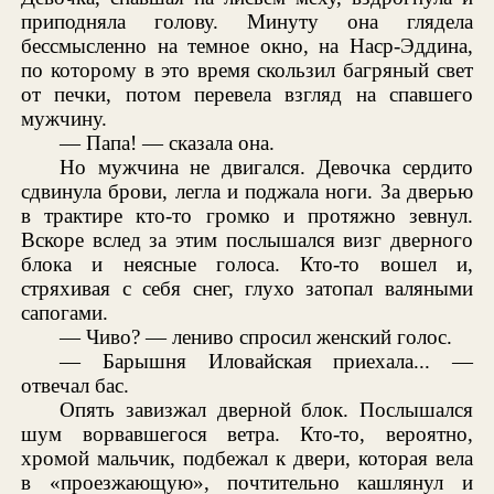
приподняла голову. Минуту она глядела
бессмысленно на темное окно, на Наср-Эддина,
по которому в это время скользил багряный свет
от печки, потом перевела взгляд на спавшего
мужчину.
— Папа! — сказала она.
Но мужчина не двигался. Девочка сердито
сдвинула брови, легла и поджала ноги. За дверью
в трактире кто-то громко и протяжно зевнул.
Вскоре вслед за этим послышался визг дверного
блока и неясные голоса. Кто-то вошел и,
стряхивая с себя снег, глухо затопал валяными
сапогами.
— Чиво? — лениво спросил женский голос.
— Барышня Иловайская приехала... —
отвечал бас.
Опять завизжал дверной блок. Послышался
шум ворвавшегося ветра. Кто-то, вероятно,
хромой мальчик, подбежал к двери, которая вела
в «проезжающую», почтительно кашлянул и