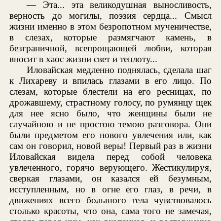
— Эта... эта великодушная выносливость,
верность до могилы, поэзия сердца... Смысл
жизни именно в этом безропотном мученичестве,
в слезах, которые размягчают камень, в
безграничной, всепрощающей любви, которая
вносит в хаос жизни свет и теплоту...
Иловайская медленно поднялась, сделала шаг
к Лихареву и впилась глазами в его лицо. По
слезам, которые блестели на его ресницах, по
дрожавшему, страстному голосу, по румянцу щек
для нее ясно было, что женщины были не
случайною и не простою темою разговора. Они
были предметом его нового увлечения или, как
сам он говорил, новой веры! Первый раз в жизни
Иловайская видела перед собой человека
увлеченного, горячо верующего. Жестикулируя,
сверкая глазами, он казался ей безумным,
исступленным, но в огне его глаз, в речи, в
движениях всего большого тела чувствовалось
столько красоты, что она, сама того не замечая,