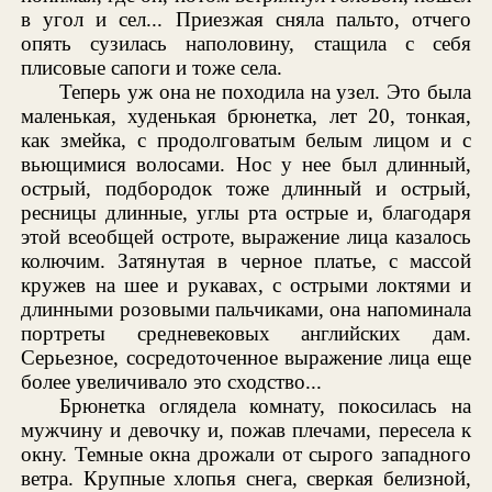
в угол и сел... Приезжая сняла пальто, отчего
опять сузилась наполовину, стащила с себя
плисовые сапоги и тоже села.
Теперь уж она не походила на узел. Это была
маленькая, худенькая брюнетка, лет 20, тонкая,
как змейка, с продолговатым белым лицом и с
вьющимися волосами. Нос у нее был длинный,
острый, подбородок тоже длинный и острый,
ресницы длинные, углы рта острые и, благодаря
этой всеобщей остроте, выражение лица казалось
колючим. Затянутая в черное платье, с массой
кружев на шее и рукавах, с острыми локтями и
длинными розовыми пальчиками, она напоминала
портреты средневековых английских дам.
Серьезное, сосредоточенное выражение лица еще
более увеличивало это сходство...
Брюнетка оглядела комнату, покосилась на
мужчину и девочку и, пожав плечами, пересела к
окну. Темные окна дрожали от сырого западного
ветра. Крупные хлопья снега, сверкая белизной,