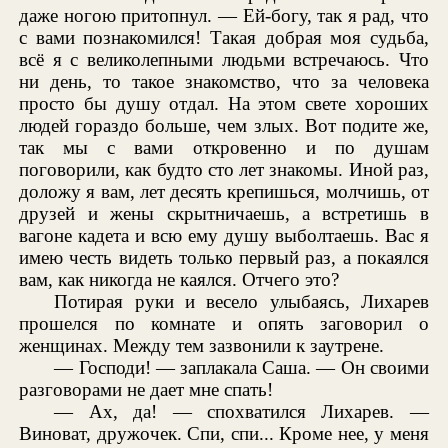
даже ногою притопнул. — Ей-богу, так я рад, что
с вами познакомился! Такая добрая моя судьба,
всё я с великолепными людьми встречаюсь. Что
ни день, то такое знакомство, что за человека
просто бы душу отдал. На этом свете хороших
людей гораздо больше, чем злых. Вот подите же,
так мы с вами откровенно и по душам
поговорили, как будто сто лет знакомы. Иной раз,
доложу я вам, лет десять крепишься, молчишь, от
друзей и жены скрытничаешь, а встретишь в
вагоне кадета и всю ему душу выболтаешь. Вас я
имею честь видеть только первый раз, а покаялся
вам, как никогда не каялся. Отчего это?
Потирая руки и весело улыбаясь, Лихарев
прошелся по комнате и опять заговорил о
женщинах. Между тем зазвонили к заутрене.
— Господи! — заплакала Саша. — Он своими
разговорами не дает мне спать!
— Ах, да! — спохватился Лихарев. —
Виноват, дружочек. Спи, спи... Кроме нее, у меня