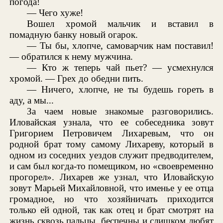
погода!
— Чего хуже!
Вошел хромой мальчик и вставил в
помадную банку новый огарок.
— Ты бы, хлопче, самоварчик нам поставил!
— обратился к нему мужчина.
— Кто ж теперь чай пьет? — усмехнулся
хромой. — Грех до обедни пить.
— Ничего, хлопче, не ты будешь гореть в
аду, а мы...
За чаем новые знакомые разговорились.
Иловайская узнала, что ее собеседника зовут
Григорием Петровичем Лихаревым, что он
родной брат тому самому Лихареву, который в
одном из соседних уездов служит предводителем,
и сам был когда-то помещиком, но «своевременно
прогорел». Лихарев же узнал, что Иловайскую
зовут Марьей Михайловной, что именье у ее отца
громадное, но что хозяйничать приходится
только ей одной, так как отец и брат смотрят на
жизнь сквозь пальцы, беспечны и слишком любят