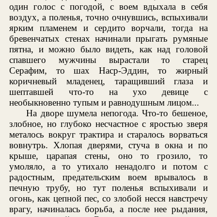
один голос с погодой, с воем вдыхала в себя
воздух, а поленья, точно очнувшись, вспыхивали
ярким пламенем и сердито ворчали, тогда на
бревенчатых стенах начинали прыгать румяные
пятна, и можно было видеть, как над головой
спавшего мужчины вырастали то старец
Серафим, то шах Наср-Эддин, то жирный
коричневый младенец, таращивший глаза и
шептавшей что-то на ухо девице с
необыкновенно тупым и равнодушным лицом...
На дворе шумела непогода. Что-то бешеное,
злобное, но глубоко несчастное с яростью зверя
металось вокруг трактира и старалось ворваться
вовнутрь. Хлопая дверями, стуча в окна и по
крыше, царапая стены, оно то грозило, то
умоляло, а то утихало ненадолго и потом с
радостным, предательским воем врывалось в
печную трубу, но тут поленья вспыхивали и
огонь, как цепной пес, со злобой несся навстречу
врагу, начиналась борьба, а после нее рыдания,