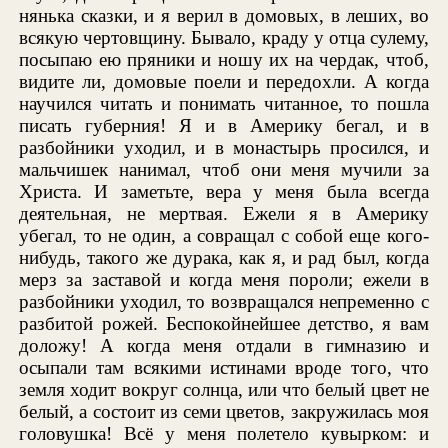
нянька сказки, и я верил в домовых, в леших, во
всякую чертовщину. Бывало, краду у отца сулему,
посыпаю ею пряники и ношу их на чердак, чтоб,
видите ли, домовые поели и передохли. А когда
научился читать и понимать читанное, то пошла
писать губерния! Я и в Америку бегал, и в
разбойники уходил, и в монастырь просился, и
мальчишек нанимал, чтоб они меня мучили за
Христа. И заметьте, вера у меня была всегда
деятельная, не мертвая. Ежели я в Америку
убегал, то не один, а совращал с собой еще кого-
нибудь, такого же дурака, как я, и рад был, когда
мерз за заставой и когда меня пороли; ежели в
разбойники уходил, то возвращался непременно с
разбитой рожей. Беспокойнейшее детство, я вам
доложу! А когда меня отдали в гимназию и
осыпали там всякими истинами вроде того, что
земля ходит вокруг солнца, или что белый цвет не
белый, а состоит из семи цветов, закружилась моя
головушка! Всё у меня полетело кувырком: и