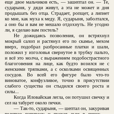
еще двое мальчиков есть, — зашептал он. — Те,
сударыня, у дяди живут, а эта не может и дня
продышать без отца. Страдает, ропщет, а липнет
ко мне, как муха к меду. Я, сударыня, заболтался,
а оно бы и вам не мешало отдохнуть. Не угодно
ли, я сделаю вам постель?
Не дожидаясь позволения, он встряхнул
мокрый салоп и растянул его по скамье, мехом
вверх, подобрал разбросанные платки и шали,
положил у изголовья свернутое в трубку пальто,
и всё это молча, с выражением подобострастного
благоговения на лице, как будто возился не с
женскими тряпками, а с осколками освященных
сосудов. Во всей его фигуре было что-то
виноватое, конфузливое, точно в присутствии
слабого существа он стыдился своего роста и
силы...
Когда Иловайская легла, он потушил свечку и
сел на табурет около печки.
— Так-то, сударыня, — шептал он, закуривая
толстую папиросу и пуская дым в печку. —