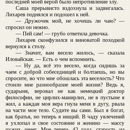
последней моей верой было непротивление злу.
Саша прерывисто вздохнула и задвигалась.
Лихарев поднялся и подошел к ней.
— Дружочек мой, не хочешь ли чаю? —
спросил он нежно.
— Пей сам! — грубо ответила девочка.
Лихарев сконфузился и виноватой походкой
вернулся к столу.
— Значит, вам весело жилось, — сказала
Иловайская. — Есть о чем вспомнить.
— Ну да, всё это весело, когда сидишь за
чаем с доброй собеседницей и болтаешь, но вы
спросите, во что мне обошлась эта веселость? Что
стоило мне разнообразие моей жизни? Ведь я,
сударыня, веровал не как немецкий доктор
философии, не цирлих-манирлих, не в пустыне я
жил, а каждая моя вера гнула меня в дугу, рвала
на части мое тело. Судите вы сами. Был я богат,
как братья, но теперь я нищий. В чаду увлечений
я ухлопал и свое состояние и женино — массу
чужих денег. Мне теперь 42 года, старость на