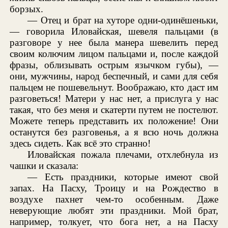
борзых.
— Отец и брат на хуторе одни-одинёшеньки,
— говорила Иловайская, шевеля пальцами (в
разговоре у нее была манера шевелить перед
своим колючим лицом пальцами и, после каждой
фразы, облизывать острым язычком губы), —
они, мужчины, народ беспечный, и сами для себя
пальцем не пошевельнут. Воображаю, кто даст им
разговеться! Матери у нас нет, а прислуга у нас
такая, что без меня и скатерти путем не постелют.
Можете теперь представить их положение! Они
останутся без разговенья, а я всю ночь должна
здесь сидеть. Как всё это странно!
Иловайская пожала плечами, отхлебнула из
чашки и сказала:
— Есть праздники, которые имеют свой
запах. На Пасху, Троицу и на Рождество в
воздухе пахнет чем-то особенным. Даже
неверующие любят эти праздники. Мой брат,
например, толкует, что бога нет, а на Пасху