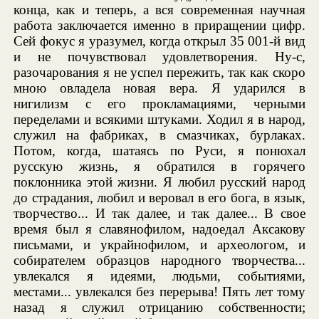
конца, как и теперь, а вся современная научная
работа заключается именно в приращении цифр.
Сей фокус я уразумел, когда открыл 35 001-й вид
и не почувствовал удовлетворения. Ну-с,
разочарования я не успел пережить, так как скоро
мною овладела новая вера. Я ударился в
нигилизм с его прокламациями, черными
переделами и всякими штуками. Ходил я в народ,
служил на фабриках, в смазчиках, бурлаках.
Потом, когда, шатаясь по Руси, я понюхал
русскую жизнь, я обратился в горячего
поклонника этой жизни. Я любил русский народ
до страдания, любил и веровал в его бога, в язык,
творчество... И так далее, и так далее... В свое
время был я славянофилом, надоедал Аксакову
письмами, и украйнофилом, и археологом, и
собирателем образцов народного творчества...
увлекался я идеями, людьми, событиями,
местами... увлекался без перерыва! Пять лет тому
назад я служил отрицанию собственности;