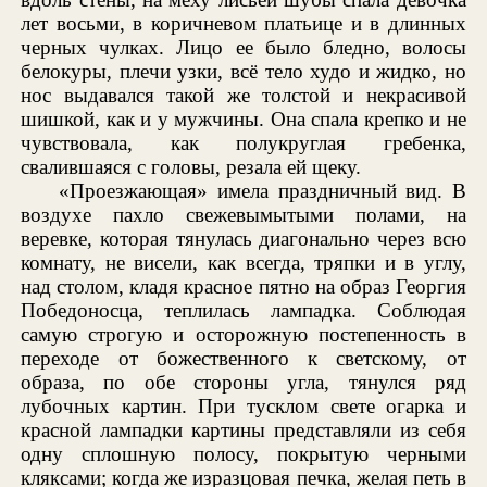
лет восьми, в коричневом платьице и в длинных
черных чулках. Лицо ее было бледно, волосы
белокуры, плечи узки, всё тело худо и жидко, но
нос выдавался такой же толстой и некрасивой
шишкой, как и у мужчины. Она спала крепко и не
чувствовала, как полукруглая гребенка,
свалившаяся с головы, резала ей щеку.
«Проезжающая» имела праздничный вид. В
воздухе пахло свежевымытыми полами, на
веревке, которая тянулась диагонально через всю
комнату, не висели, как всегда, тряпки и в углу,
над столом, кладя красное пятно на образ Георгия
Победоносца, теплилась лампадка. Соблюдая
самую строгую и осторожную постепенность в
переходе от божественного к светскому, от
образа, по обе стороны угла, тянулся ряд
лубочных картин. При тусклом свете огарка и
красной лампадки картины представляли из себя
одну сплошную полосу, покрытую черными
кляксами; когда же изразцовая печка, желая петь в