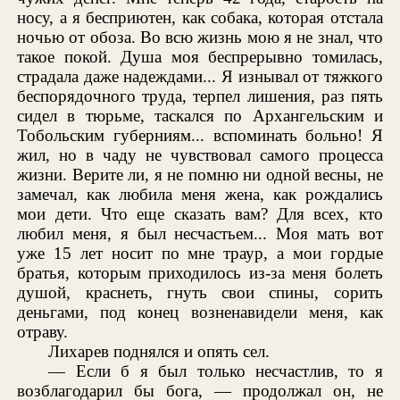
носу, а я бесприютен, как собака, которая отстала
ночью от обоза. Во всю жизнь мою я не знал, что
такое покой. Душа моя беспрерывно томилась,
страдала даже надеждами... Я изнывал от тяжкого
беспорядочного труда, терпел лишения, раз пять
сидел в тюрьме, таскался по Архангельским и
Тобольским губерниям... вспоминать больно! Я
жил, но в чаду не чувствовал самого процесса
жизни. Верите ли, я не помню ни одной весны, не
замечал, как любила меня жена, как рождались
мои дети. Что еще сказать вам? Для всех, кто
любил меня, я был несчастьем... Моя мать вот
уже 15 лет носит по мне траур, а мои гордые
братья, которым приходилось из-за меня болеть
душой, краснеть, гнуть свои спины, сорить
деньгами, под конец возненавидели меня, как
отраву.
Лихарев поднялся и опять сел.
— Если б я был только несчастлив, то я
возблагодарил бы бога, — продолжал он, не