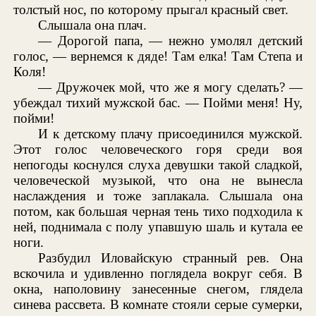
толстый нос, по которому прыгал красный свет.
Слышала она плач.
— Дорогой папа, — нежно умолял детский
голос, — вернемся к дяде! Там елка! Там Степа и
Коля!
— Дружочек мой, что же я могу сделать? —
убеждал тихий мужской бас. — Пойми меня! Ну,
пойми!
И к детскому плачу присоединился мужской.
Этот голос человеческого горя среди воя
непогоды коснулся слуха девушки такой сладкой,
человеческой музыкой, что она не вынесла
наслаждения и тоже заплакала. Слышала она
потом, как большая черная тень тихо подходила к
ней, поднимала с полу упавшую шаль и кутала ее
ноги.
Разбудил Иловайскую странный рев. Она
вскочила и удивленно поглядела вокруг себя. В
окна, наполовину занесенные снегом, глядела
синева рассвета. В комнате стояли серые сумерки,