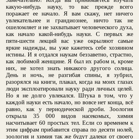
какую-нибудь науку, то вас прежде всего
поражает ее начало. Я вам скажу, нет ничего
увлекательнее и грандиознее, ничто так не
ошеломляет и не захватывает человеческого духа,
как начало какой-нибудь науки. С первых же
пяти-шести лекций вас уже окрыляют самые
яркие надежды, вы уже кажетесь себе хозяином
истины. И я отдался наукам беззаветно, страстно,
как любимой женщине. Я был их рабом и, кроме
них, не хотел знать никакого другого солнца.
День и ночь, не разгибая спины, я зубрил,
разорялся на книги, плакал, когда на моих глазах
люди эксплоатировали науку ради личных целей.
Но я не долго увлекался. Штука в том, что у
каждой науки есть начало, но вовсе нет конца, всё
равно, как у периодической дроби. Зоология
открыла 35 000 видов насекомых, химия
насчитывает 60 простых тел. Если со временем к
этим цифрам прибавится справа по десяти нолей,
зоология и химия так же будут далеки от своего