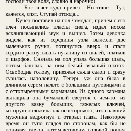
господи твоя воля, словно я нарочно!
— Бог знает куда привез... Но тише... Тут,
кажется, спят. Ступай отсюда...
Кучер поставил на пол чемодан, причем с его
плеч посыпались пласты снега, издал носом
всхлипывающий звук и вышел. Затем девочка
видела, как из середины узла вылезли две
маленьких ручки, потянулись вверх и стали
сердито распутывать путаницу из шалей, платков
и шарфов. Сначала на пол упала большая шаль,
потом башлык, за ним белый вязаный платок.
Освободив голову, приезжая сняла салоп и сразу
сузилась наполовину. Теперь уж она была в
длинном сером пальто с большими пуговицами и
с оттопыренными карманами. Из одного кармана
вытащила она бумажный сверток с чем-то, из
другого вязку больших, тяжелых ключей,
которую положила так неосторожно, что спавший
мужчина вздрогнул и открыл глаза. Некоторое
время он тупо глядел по сторонам, как бы не
понимая, где он, потом встряхнул головой, пошел