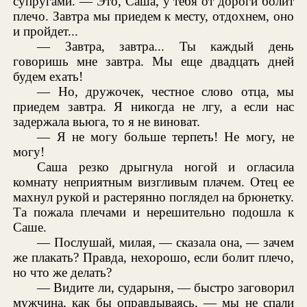
супругами. — Это, Саша, у тебя от дороги болит
плечо. Завтра мы приедем к месту, отдохнем, оно
и пройдет...
— Завтра, завтра... Ты каждый день
говоришь мне завтра. Мы еще двадцать дней
будем ехать!
— Но, дружочек, честное слово отца, мы
приедем завтра. Я никогда не лгу, а если нас
задержала вьюга, то я не виноват.
— Я не могу больше терпеть! Не могу, не
могу!
Саша резко дрыгнула ногой и огласила
комнату неприятным визгливым плачем. Отец ее
махнул рукой и растерянно поглядел на брюнетку.
Та пожала плечами и нерешительно подошла к
Саше.
— Послушай, милая, — сказала она, — зачем
же плакать? Правда, нехорошо, если болит плечо,
но что же делать?
— Видите ли, сударыня, — быстро заговорил
мужчина, как бы оправдываясь, — мы не спали