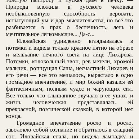
Природа вложила в русского человека
необыкновенную способность веровать,
испытующий ум и дар мыслительства, но всё это
разбивается в прах о беспечность, лень и
мечтательное легкомыслие... Да-с...
Иловайская удивленно вглядывалась в
потемки и видела только красное пятно на образе
и мелькание печного света на лице Лихарева.
Потемки, колокольный звон, рев метели, хромой
мальчик, ропщущая Саша, несчастный Лихарев и
его речи — всё это мешалось, вырастало в одно
громадное впечатление, и мир божий казался ей
фантастичным, полным чудес и чарующих сил.
Всё только что слышанное звучало в ее ушах, и
жизнь человеческая представлялась ей
прекрасной, поэтической сказкой, в которой нет
конца.
Громадное впечатление росло и росло,
заволокло собой сознание и обратилось в сладкий
сон. Иловайская спала, но видела лампадку и