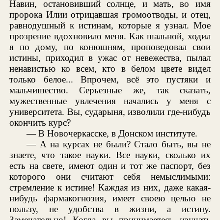
Навин, остановивший солнце, и мать, во имя
пророка Илии отрицавшая громоотводы, и отец,
равнодушный к истинам, которые я узнал. Мое
прозрение вдохновило меня. Как шальной, ходил
я по дому, по конюшням, проповедовал свои
истины, приходил в ужас от невежества, пылал
ненавистью ко всем, кто в белом цвете видел
только белое... Впрочем, всё это пустяки и
мальчишество. Серьезные же, так сказать,
мужественные увлечения начались у меня с
университета. Вы, сударыня, изволили где-нибудь
окончить курс?
— В Новочеркасске, в Донском институте.
— А на курсах не были? Стало быть, вы не
знаете, что такое науки. Все науки, сколько их
есть на свете, имеют один и тот же паспорт, без
которого они считают себя немыслимыми:
стремление к истине! Каждая из них, даже какая-
нибудь фармакогнозия, имеет своею целью не
пользу, не удобства в жизни, а истину.
Замечательно! Когда вы принимаетесь изучать