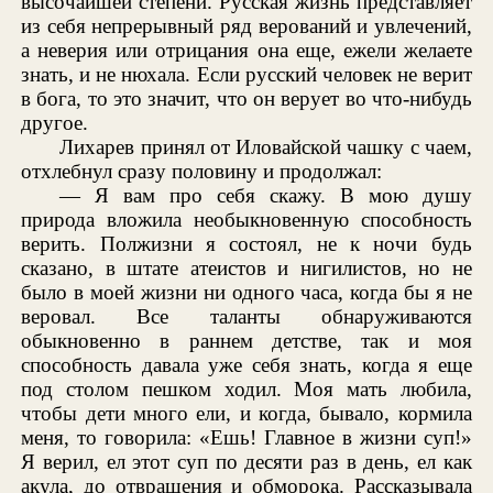
высочайшей степени. Русская жизнь представляет
из себя непрерывный ряд верований и увлечений,
а неверия или отрицания она еще, ежели желаете
знать, и не нюхала. Если русский человек не верит
в бога, то это значит, что он верует во что-нибудь
другое.
Лихарев принял от Иловайской чашку с чаем,
отхлебнул сразу половину и продолжал:
— Я вам про себя скажу. В мою душу
природа вложила необыкновенную способность
верить. Полжизни я состоял, не к ночи будь
сказано, в штате атеистов и нигилистов, но не
было в моей жизни ни одного часа, когда бы я не
веровал. Все таланты обнаруживаются
обыкновенно в раннем детстве, так и моя
способность давала уже себя знать, когда я еще
под столом пешком ходил. Моя мать любила,
чтобы дети много ели, и когда, бывало, кормила
меня, то говорила: «Ешь! Главное в жизни суп!»
Я верил, ел этот суп по десяти раз в день, ел как
акула, до отвращения и обморока. Рассказывала