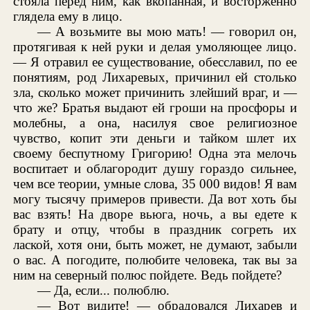
стояла перед ним, как вкопанная, и восторженно
глядела ему в лицо.
— А возьмите вы мою мать! — говорил он,
протягивая к ней руки и делая умоляющее лицо.
— Я отравил ее существование, обесславил, по ее
понятиям, род Лихаревых, причинил ей столько
зла, сколько может причинить злейший враг, и —
что же? Братья выдают ей гроши на просфоры и
молебны, а она, насилуя свое религиозное
чувство, копит эти деньги и тайком шлет их
своему беспутному Григорию! Одна эта мелочь
воспитает и облагородит душу гораздо сильнее,
чем все теории, умные слова, 35 000 видов! Я вам
могу тысячу примеров привести. Да вот хоть бы
вас взять! На дворе вьюга, ночь, а вы едете к
брату и отцу, чтобы в праздник согреть их
лаской, хотя они, быть может, не думают, забыли
о вас. А погодите, полюбите человека, так вы за
ним на северный полюс пойдете. Ведь пойдете?
— Да, если... полюблю.
— Вот видите! — обрадовался Лихарев и