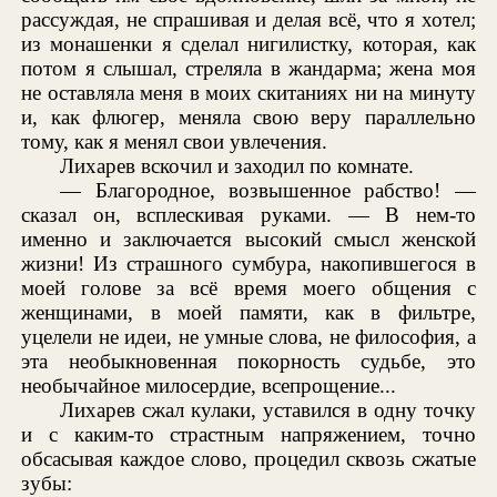
рассуждая, не спрашивая и делая всё, что я хотел;
из монашенки я сделал нигилистку, которая, как
потом я слышал, стреляла в жандарма; жена моя
не оставляла меня в моих скитаниях ни на минуту
и, как флюгер, меняла свою веру параллельно
тому, как я менял свои увлечения.
Лихарев вскочил и заходил по комнате.
— Благородное, возвышенное рабство! —
сказал он, всплескивая руками. — В нем-то
именно и заключается высокий смысл женской
жизни! Из страшного сумбура, накопившегося в
моей голове за всё время моего общения с
женщинами, в моей памяти, как в фильтре,
уцелели не идеи, не умные слова, не философия, а
эта необыкновенная покорность судьбе, это
необычайное милосердие, всепрощение...
Лихарев сжал кулаки, уставился в одну точку
и с каким-то страстным напряжением, точно
обсасывая каждое слово, процедил сквозь сжатые
зубы: