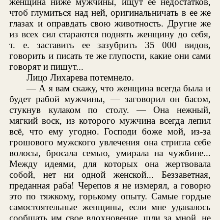
женщина ниже мужчины, ищут ее недостатков,
чтоб глумиться над ней, оригинальничать в ее же
глазах и оправдать свою животность. Другие же
из всех сил стараются поднять женщину до себя,
т. е. заставить ее зазубрить 35 000 видов,
говорить и писать те же глупости, какие они сами
говорят и пишут...
Лицо Лихарева потемнело.
— А я вам скажу, что женщина всегда была и
будет рабой мужчины, — заговорил он басом,
стукнув кулаком по столу. — Она нежный,
мягкий воск, из которого мужчина всегда лепил
всё, что ему угодно. Господи боже мой, из-за
грошового мужского увлечения она стригла себе
волосы, бросала семью, умирала на чужбине...
Между идеями, для которых она жертвовала
собой, нет ни одной женской... Беззаветная,
преданная раба! Черепов я не измерял, а говорю
это по тяжкому, горькому опыту. Самые гордые
самостоятельные женщины, если мне удавалось
сообщать им свое вдохновение, шли за мной, не