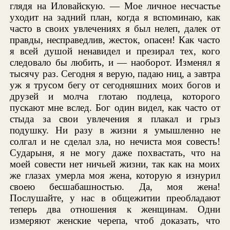
глядя на Иловайскую. — Мое личное несчастье
уходит на задний план, когда я вспоминаю, как
часто в своих увлечениях я был нелеп, далек от
правды, несправедлив, жесток, опасен! Как часто
я всей душой ненавидел и презирал тех, кого
следовало бы любить, и — наоборот. Изменял я
тысячу раз. Сегодня я верую, падаю ниц, а завтра
уж я трусом бегу от сегодняшних моих богов и
друзей и молча глотаю подлеца, которого
пускают мне вслед. Бог один видел, как часто от
стыда за свои увлечения я плакал и грыз
подушку. Ни разу в жизни я умышленно не
солгал и не сделал зла, но нечиста моя совесть!
Сударыня, я не могу даже похвастать, что на
моей совести нет ничьей жизни, так как на моих
же глазах умерла моя жена, которую я изнурил
своею бесшабашностью. Да, моя жена!
Послушайте, у нас в общежитии преобладают
теперь два отношения к женщинам. Одни
измеряют женские черепа, чтоб доказать, что