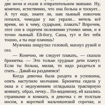
две ночи и ехали в отвратительном экипаже. Ну,
конечно, естественно, что она больна и тоскует...
А тут еще, знаете ли, нам пьяный извозчик
попался, чемодан у нас украли... метель всё
время, но к чему, сударыня, плакать? Впрочем,
этот сон в сидячем положении утомил меня, и я
точно пьяный. Ей-богу, Саша, тут и без тебя
тошно, а ты еще плачешь!
Мужчина покрутил головой, махнул рукой и
сел.
— Конечно, не следует плакать, — сказала
брюнетка. — Это только грудные дети плачут.
Если ты больна, милая, то надо раздеться и
спать... Давай-ка разденемся!
Когда девочка была раздета и успокоена,
опять наступило молчание. Брюнетка сидела у
окна и с недоумением оглядывала трактирную
комнату, образ, печку... По-видимому, ей казались
странными и комната, и девочка с ее толстым
носом, в короткой мальчишеской сорочке, и