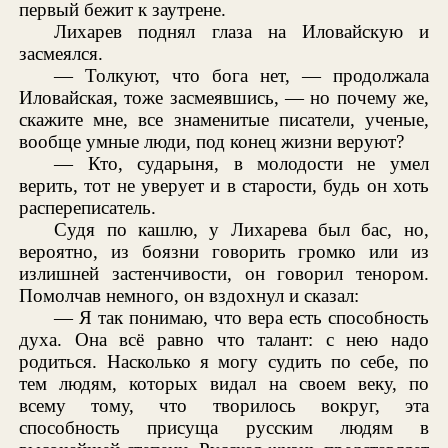
первый бежит к заутрене.
Лихарев поднял глаза на Иловайскую и
засмеялся.
— Толкуют, что бога нет, — продолжала
Иловайская, тоже засмеявшись, — но почему же,
скажите мне, все знаменитые писатели, ученые,
вообще умные люди, под конец жизни веруют?
— Кто, сударыня, в молодости не умел
верить, тот не уверует и в старости, будь он хоть
распереписатель.
Судя по кашлю, у Лихарева был бас, но,
вероятно, из боязни говорить громко или из
излишней застенчивости, он говорил тенором.
Помолчав немного, он вздохнул и сказал:
— Я так понимаю, что вера есть способность
духа. Она всё равно что талант: с нею надо
родиться. Насколько я могу судить по себе, по
тем людям, которых видал на своем веку, по
всему тому, что творилось вокруг, эта
способность присуща русским людям в