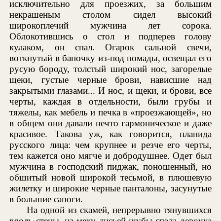
исключительно для проезжих, за большим
некрашеным столом сидел высокий
широкоплечий мужчина лет сорока.
Облокотившись о стол и подперев голову
кулаком, он спал. Огарок сальной свечи,
воткнутый в баночку из-под помады, освещал его
русую бороду, толстый широкий нос, загорелые
щеки, густые черные брови, нависшие над
закрытыми глазами... И нос, и щеки, и брови, все
черты, каждая в отдельности, были грубы и
тяжелы, как мебель и печка в «проезжающей», но
в общем они давали нечто гармоническое и даже
красивое. Такова уж, как говорится, планида
русского лица: чем крупнее и резче его черты,
тем кажется оно мягче и добродушнее. Одет был
мужчина в господский пиджак, поношенный, но
обшитый новой широкой тесьмой, в плюшевую
жилетку и широкие черные панталоны, засунутые
в большие сапоги.
На одной из скамей, непрерывно тянувшихся
вдоль стены, на меху лисьей шубы спала девочка