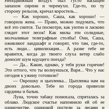
Неподвижный воздух был густо насыщен
запахом сирени и черемухи. Где-то, по ту
сторону рельсов, кричал коростель...
— Как хорошо, Саша, как хорошо! —
говорила жена. — Право, можно подумать, что
всё это снится. Ты посмотри, как уютно и ласково
глядит этот лесок! Как милы эти солидные,
молчаливые телеграфные столбы! Они, Саша,
оживляют ландшафт и говорят, что там, где-то,
есть люди... цивилизация... А разве тебе не
нравится, когда до твоего слуха ветер слабо
доносит шум идущего поезда?
— Да... Какие, однако, у тебя руки горячие!
Это оттого, что ты волнуешься, Варя... Что у нас
сегодня к ужину готовили?
— Окрошку и цыпленка... Цыпленка нам на
двоих довольно. Тебе из города привезли
сардины и балык.
Луна, точно табаку понюхала, спряталась за
облако. Людское счастье напомнило ей об ее
одиночестве, одинокой постели за лесами и