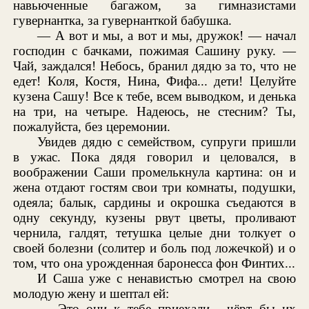
навьюченные багажом, за гимназистами
гувернантка, за гувернанткой бабушка.
— А вот и мы, а вот и мы, дружок! — начал
господин с бачками, пожимая Сашину руку. —
Чай, заждался! Небось, бранил дядю за то, что не
едет! Коля, Костя, Нина, Фифа... дети! Целуйте
кузена Сашу! Все к тебе, всем выводком, и денька
на три, на четыре. Надеюсь, не стесним? Ты,
пожалуйста, без церемонии.
Увидев дядю с семейством, супруги пришли
в ужас. Пока дядя говорил и целовался, в
воображении Саши промелькнула картина: он и
жена отдают гостям свои три комнаты, подушки,
одеяла; балык, сардины и окрошка съедаются в
одну секунду, кузены рвут цветы, проливают
чернила, галдят, тетушка целые дни толкует о
своей болезни (солитер и боль под ложечкой) и о
том, что она урожденная баронесса фон Финтих...
И Саша уже с ненавистью смотрел на свою
молодую жену и шептал ей:
— Это они к тебе приехали... чёрт бы их