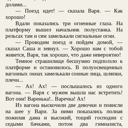
долами...
— Поезд идет! — сказала Варя. — Как
хорошо!
Вдали показались три огненные глаза. На
платформу вышел начальник полустанка. На
рельсах там и сям замелькали сигнальные огни.
— Проводим поезд и пойдем домой, —
сказал Саша и зевнул. — Хорошо нам с тобой
живется, Варя, так хорошо, что даже невероятно!
Темное страшилище бесшумно подползло к
платформе и остановилось. В полуосвещенных
вагонных окнах замелькали сонные лица, шляпки,
плечи...
— Ах! Ах! — послышалось из одного
вагона. — Варя с мужем вышла нас встретить!
Вот они! Варенька!.. Варечка! Ах!
Из вагона выскочили две девочки и повисли
на шее у Вари. За ними показались полная
пожилая дама и высокий, тощий господин с
седыми бачками, потом два гимназиста,