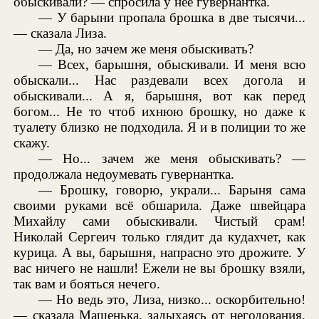
обыскивали? — спросила у нее гувернантка.
— У барыни пропала брошка в две тысячи...
— сказала Лиза.
— Да, но зачем же меня обыскивать?
— Всех, барышня, обыскивали. И меня всю
обыскали... Нас раздевали всех догола и
обыскивали... А я, барышня, вот как перед
богом... Не то чтоб ихнюю брошку, но даже к
туалету близко не подходила. Я и в полиции то же
скажу.
— Но... зачем же меня обыскивать? —
продолжала недоумевать гувернантка.
— Брошку, говорю, украли... Барыня сама
своими руками всё обшарила. Даже швейцара
Михайлу сами обыскивали. Чистый срам!
Николай Сергеич только глядит да кудахчет, как
курица. А вы, барышня, напрасно это дрожите. У
вас ничего не нашли! Ежели не вы брошку взяли,
так вам и бояться нечего.
— Но ведь это, Лиза, низко... оскорбительно!
— сказала Машенька, задыхаясь от негодования.