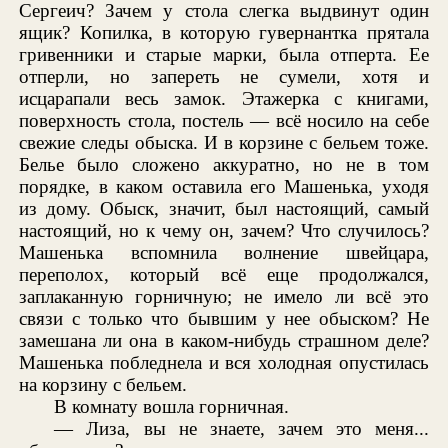
Сергеич? Зачем у стола слегка выдвинут один
ящик? Копилка, в которую гувернантка прятала
гривенники и старые марки, была отперта. Ее
отперли, но запереть не сумели, хотя и
исцарапали весь замок. Этажерка с книгами,
поверхность стола, постель — всё носило на себе
свежие следы обыска. И в корзине с бельем тоже.
Белье было сложено аккуратно, но не в том
порядке, в каком оставила его Машенька, уходя
из дому. Обыск, значит, был настоящий, самый
настоящий, но к чему он, зачем? Что случилось?
Машенька вспомнила волнение швейцара,
переполох, который всё еще продолжался,
заплаканную горничную; не имело ли всё это
связи с только что бывшим у нее обыском? Не
замешана ли она в каком-нибудь страшном деле?
Машенька побледнела и вся холодная опустилась
на корзину с бельем.
В комнату вошла горничная.
— Лиза, вы не знаете, зачем это меня...