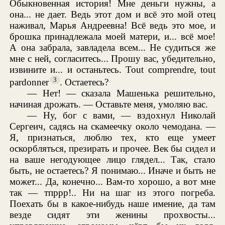
Обыкновенная история! Мне деньги нужны, а
она... не дает. Ведь этот дом и всё это мой отец
наживал, Марья Андреевна! Всё ведь это мое, и
брошка принадлежала моей матери, и... всё мое!
А она забрала, завладела всем... Не судиться же
мне с ней, согласитесь... Прошу вас, убедительно,
извините и... и останьтесь. Tout comprendre, tout
3
pardonner
. Остаетесь?
— Нет! — сказала Машенька решительно,
начиная дрожать. — Оставьте меня, умоляю вас.
— Ну, бог с вами, — вздохнул Николай
Сергеич, садясь на скамеечку около чемодана. —
Я, признаться, люблю тех, кто еще умеет
оскорбляться, презирать и прочее. Век бы сидел и
на ваше негодующее лицо глядел... Так, стало
быть, не остаетесь? Я понимаю... Иначе и быть не
может... Да, конечно... Вам-то хорошо, а вот мне
так — тпррр!.. Ни на шаг из этого погреба.
Поехать бы в какое-нибудь наше имение, да там
везде сидят эти женины прохвосты...