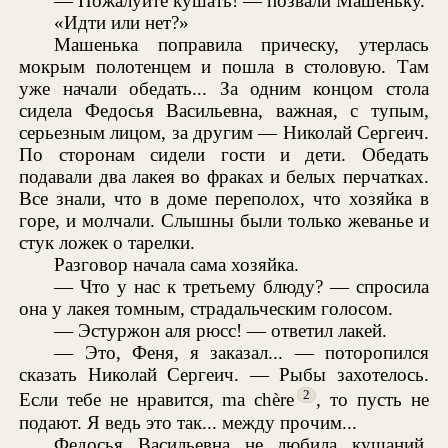
— Пожалуйте кушать! — позвали Машеньку.
«Идти или нет?»
Машенька поправила прическу, утерлась
мокрым полотенцем и пошла в столовую. Там
уже начали обедать... За одним концом стола
сидела Федосья Васильевна, важная, с тупым,
серьезным лицом, за другим — Николай Сергеич.
По сторонам сидели гости и дети. Обедать
подавали два лакея во фраках и белых перчатках.
Все знали, что в доме переполох, что хозяйка в
горе, и молчали. Слышны были только жеванье и
стук ложек о тарелки.
Разговор начала сама хозяйка.
— Что у нас к третьему блюду? — спросила
она у лакея томным, страдальческим голосом.
— Эстуржон аля рюсс! — ответил лакей.
— Это, Феня, я заказал... — поторопился
сказать Николай Сергеич. — Рыбы захотелось.
2
Если тебе не нравится, ma chère
, то пусть не
подают. Я ведь это так... между прочим...
Федосья Васильевна не любила кушаний,