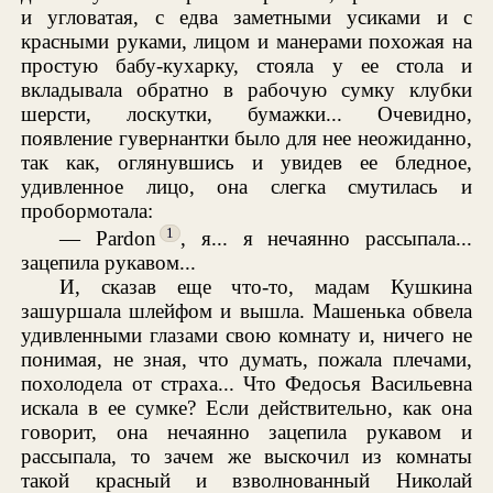
и угловатая, с едва заметными усиками и с
красными руками, лицом и манерами похожая на
простую бабу-кухарку, стояла у ее стола и
вкладывала обратно в рабочую сумку клубки
шерсти, лоскутки, бумажки... Очевидно,
появление гувернантки было для нее неожиданно,
так как, оглянувшись и увидев ее бледное,
удивленное лицо, она слегка смутилась и
пробормотала:
1
— Pardon
, я... я нечаянно рассыпала...
зацепила рукавом...
И, сказав еще что-то, мадам Кушкина
зашуршала шлейфом и вышла. Машенька обвела
удивленными глазами свою комнату и, ничего не
понимая, не зная, что думать, пожала плечами,
похолодела от страха... Что Федосья Васильевна
искала в ее сумке? Если действительно, как она
говорит, она нечаянно зацепила рукавом и
рассыпала, то зачем же выскочил из комнаты
такой красный и взволнованный Николай