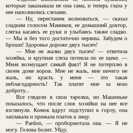
которые заказывала не она сама, и теперь глаза у
нее наполнились слезами.
— Ну, перестанем волноваться, — сказал
сладким голосом Мамиков, ее домашний доктор,
слегка касаясь ее руки и улыбаясь также сладко.
— Мы и без того достаточно нервны. Забудем о
броши! Здоровье дороже двух тысяч!
— Мне не жалко двух тысяч! — ответила
хозяйка, и крупная слеза потекла по ее щеке. —
Меня возмущает самый факт! Я не потерплю в
своем доме воров. Мне не жаль, мне ничего не
жаль, но красть у меня — это такая
неблагодарность! Так платят мне за мою
доброту...
Все глядели в свои тарелки, но Машеньке
показалось, что после слов хозяйки на нее все
взглянули. Комок вдруг подступил к горлу, она
заплакала и прижала платок к лицу.
— Pardon, — пробормотала она. — Я не
могу. Голова болит. Уйду.