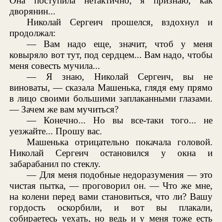
Она поступила нетактично, я признаю, как
дворянин...
Николай Сергеич прошелся, вздохнул и
продолжал:
— Вам надо еще, значит, чтоб у меня
ковыряло вот тут, под сердцем... Вам надо, чтобы
меня совесть мучила...
— Я знаю, Николай Сергеич, вы не
виноваты, — сказала Машенька, глядя ему прямо
в лицо своими большими заплаканными глазами.
— Зачем же вам мучиться?
— Конечно... Но вы все-таки того... не
уезжайте... Прошу вас.
Машенька отрицательно покачала головой.
Николай Сергеич остановился у окна и
забарабанил по стеклу.
— Для меня подобные недоразумения — это
чистая пытка, — проговорил он. — Что же мне,
на колени перед вами становиться, что ли? Вашу
гордость оскорбили, и вот вы плакали,
собираетесь уехать, но ведь и у меня тоже есть