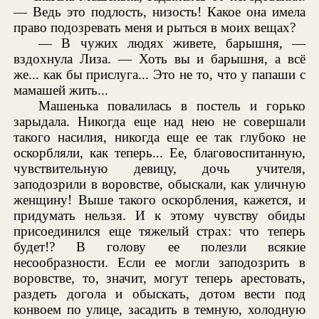
— Ведь это подлость, низость! Какое она имела
право подозревать меня и рыться в моих вещах?
— В чужих людях живете, барышня, —
вздохнула Лиза. — Хоть вы и барышня, а всё
же... как бы прислуга... Это не то, что у папаши с
мамашей жить...
Машенька повалилась в постель и горько
зарыдала. Никогда еще над нею не совершали
такого насилия, никогда еще ее так глубоко не
оскорбляли, как теперь... Ее, благовоспитанную,
чувствительную девицу, дочь учителя,
заподозрили в воровстве, обыскали, как уличную
женщину! Выше такого оскорбления, кажется, и
придумать нельзя. И к этому чувству обиды
присоединился еще тяжелый страх: что теперь
будет!? В голову ее полезли всякие
несообразности. Если ее могли заподозрить в
воровстве, то, значит, могут теперь арестовать,
раздеть догола и обыскать, дотом вести под
конвоем по улице, засадить в темную, холодную