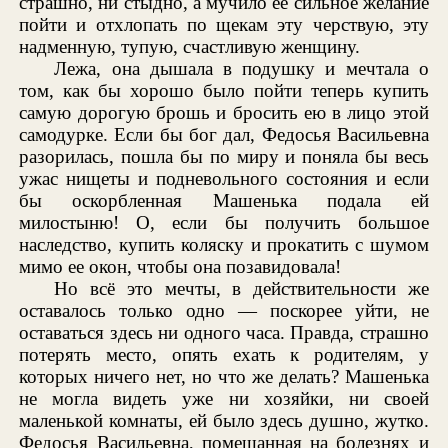
страшно, ни стыдно, а мучило ее сильное желание
пойти и отхлопать по щекам эту черствую, эту
надменную, тупую, счастливую женщину.
Лежа, она дышала в подушку и мечтала о
том, как бы хорошо было пойти теперь купить
самую дорогую брошь и бросить ею в лицо этой
самодурке. Если бы бог дал, Федосья Васильевна
разорилась, пошла бы по миру и поняла бы весь
ужас нищеты и подневольного состояния и если
бы оскорбленная Машенька подала ей
милостыню! О, если бы получить большое
наследство, купить коляску и прокатить с шумом
мимо ее окон, чтобы она позавидовала!
Но всё это мечты, в действительности же
оставалось только одно — поскорее уйти, не
оставаться здесь ни одного часа. Правда, страшно
потерять место, опять ехать к родителям, у
которых ничего нет, но что же делать? Машенька
не могла видеть уже ни хозяйки, ни своей
маленькой комнаты, ей было здесь душно, жутко.
Федосья Васильевна, помешанная на болезнях и