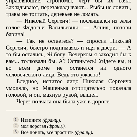
управляющие, агрономы, чёрт бы их взял.
Закладывают, перезакладывают... Рыбы не ловить,
травы не топтать, деревьев не ломать.
— Николай Сергеич! — послышался из залы
голос Федосьи Васильевны. — Агния, позови
барина!
— Так не остаетесь? — спросил Николай
Сергеич, быстро поднимаясь и идя к двери. — А
то бы остались, ей-богу. Вечерком я заходил бы к
вам... толковали бы. А? Останьтесь! Уйдете вы, и
во всем доме не останется ни одного
человеческого лица. Ведь это ужасно!
Бледное, испитое лицо Николая Сергеича
умоляло, но Машенька отрицательно покачала
головой, и он, махнув рукой, вышел.
Через полчаса она была уже в дороге.
Извините
(франц.).
1
моя дорогая
(франц.).
2
Всё понять, всё простить
(франц.).
3