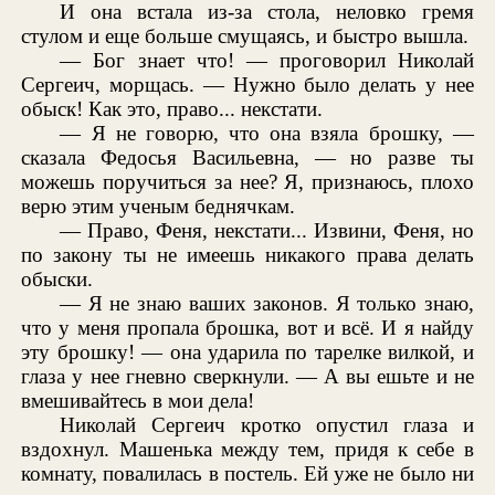
И она встала из-за стола, неловко гремя
стулом и еще больше смущаясь, и быстро вышла.
— Бог знает что! — проговорил Николай
Сергеич, морщась. — Нужно было делать у нее
обыск! Как это, право... некстати.
— Я не говорю, что она взяла брошку, —
сказала Федосья Васильевна, — но разве ты
можешь поручиться за нее? Я, признаюсь, плохо
верю этим ученым беднячкам.
— Право, Феня, некстати... Извини, Феня, но
по закону ты не имеешь никакого права делать
обыски.
— Я не знаю ваших законов. Я только знаю,
что у меня пропала брошка, вот и всё. И я найду
эту брошку! — она ударила по тарелке вилкой, и
глаза у нее гневно сверкнули. — А вы ешьте и не
вмешивайтесь в мои дела!
Николай Сергеич кротко опустил глаза и
вздохнул. Машенька между тем, придя к себе в
комнату, повалилась в постель. Ей уже не было ни