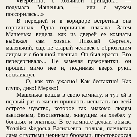
«Вероятно, с хозяйкой припадок... —
подумала Машенька, — или с мужем
поссорилась...»
В передней и в коридоре встретила она
горничных. Одна горничная плакала. Затем
Машенька видела, как из дверей ее комнаты
выбежал сам хозяин Николай Сергеич,
маленький, еще не старый человек с обрюзгшим
лицом и с большой плешью. Он был красен. Его
передергивало... Не замечая гувернантки, он
прошел мимо нее и, поднимая вверх руки,
воскликнул:
— О, как это ужасно! Как бестактно! Как
глупо, дико! Мерзко!
Машенька вошла в свою комнату, и тут ей в
первый раз в жизни пришлось испытать во всей
остроте чувство, которое так знакомо людям
зависимым, безответным, живущим на хлебах у
богатых и знатных. В ее комнате делали обыск.
Хозяйка Федосья Васильевна, полная, плечистая
дама с густыми черными бровями, простоволосая