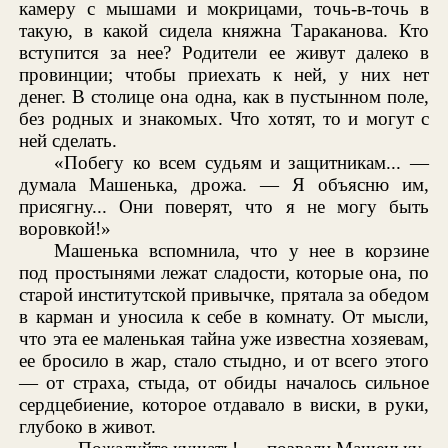
камеру с мышами и мокрицами, точь-в-точь в
такую, в какой сидела княжна Тараканова. Кто
вступится за нее? Родители ее живут далеко в
провинции; чтобы приехать к ней, у них нет
денег. В столице она одна, как в пустынном поле,
без родных и знакомых. Что хотят, то и могут с
ней сделать.
«Побегу ко всем судьям и защитникам... —
думала Машенька, дрожа. — Я объясню им,
присягну... Они поверят, что я не могу быть
воровкой!»
Машенька вспомнила, что у нее в корзине
под простынями лежат сладости, которые она, по
старой институтской привычке, прятала за обедом
в карман и уносила к себе в комнату. От мысли,
что эта ее маленькая тайна уже известна хозяевам,
ее бросило в жар, стало стыдно, и от всего этого
— от страха, стыда, от обиды началось сильное
сердцебиение, которое отдавало в виски, в руки,
глубоко в живот.