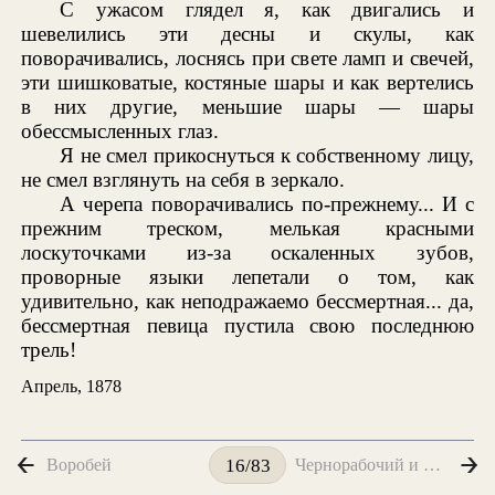
С ужасом глядел я, как двигались и
шевелились эти десны и скулы, как
поворачивались, лоснясь при свете ламп и свечей,
эти шишковатые, костяные шары и как вертелись
в них другие, меньшие шары — шары
обессмысленных глаз.
Я не смел прикоснуться к собственному лицу,
не смел взглянуть на себя в зеркало.
А черепа поворачивались по-прежнему... И с
прежним треском, мелькая красными
лоскуточками из-за оскаленных зубов,
проворные языки лепетали о том, как
удивительно, как неподражаемо бессмертная... да,
бессмертная певица пустила свою последнюю
трель!
Апрель, 1878
Воробей
Чернорабочий и белоручка
16/83