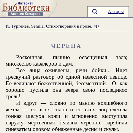
Авторы
И. Тургенев
.
Senilia. Стихотворения в прозе
.
<I>
ЧЕРЕПА
Роскошная, пышно освещенная зала;
множество кавалеров и дам.
Все лица оживлены, речи бойки... Идет
трескучий разговор об одной известной певице.
Ее величают божественной, бессмертной... О, как
хорошо пустила она вчера свою последнюю
трель!
И вдруг — словно по манию волшебного
жезла — со всех голов и со всех лиц слетела
тонкая шелуха кожи и мгновенно выступила
наружу мертвенная белизна черепов, зарябили
синеватым оловом обнаженные десны и скулы.