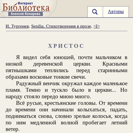
Авторы
И. Тургенев
.
Senilia. Стихотворения в прозе
.
<I>
ХРИСТОС
Я видел себя юношей, почти мальчиком в
низкой деревенской церкви. Красными
пятнышками теплились перед старинными
образами восковые тонкие свечи.
Радужный венчик окружал каждое маленькое
пламя. Темно и тускло было в церкви... Но
народу стояло передо мною много.
Всё русые, крестьянские головы. От времени
до времени они начинали колыхаться, падать,
подниматься снова, словно зрелые колосья, когда
по ним медленной волной пробегает летний
ветер.