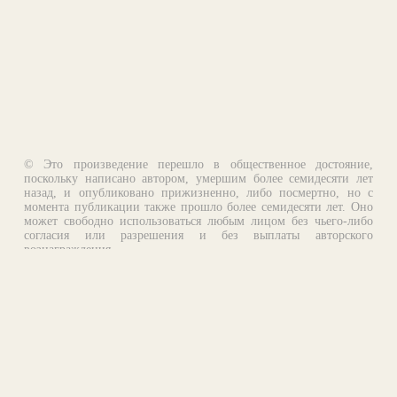
© Это произведение перешло в общественное достояние,
поскольку написано автором, умершим более семидесяти лет
назад, и опубликовано прижизненно, либо посмертно, но с
момента публикации также прошло более семидесяти лет. Оно
может свободно использоваться любым лицом без чьего-либо
согласия или разрешения и без выплаты авторского
вознаграждения.
Email:
otklik@ilibrary.ru
О библиотеке
Реклама на сайте
©1996—2026 Алексей Комаров. Подборка произведений,
оформление, программирование.