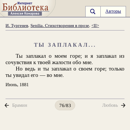
Авторы
И. Тургенев
.
Senilia. Стихотворения в прозе
.
<II>
ТЫ ЗАПЛАКАЛ...
Ты заплакал о моем горе; и я заплакал из
сочувствия к твоей жалости обо мне.
Но ведь и ты заплакал о своем горе; только
ты увидал его — во мне.
Июнь, 1881
Брамин
Любовь
76/83