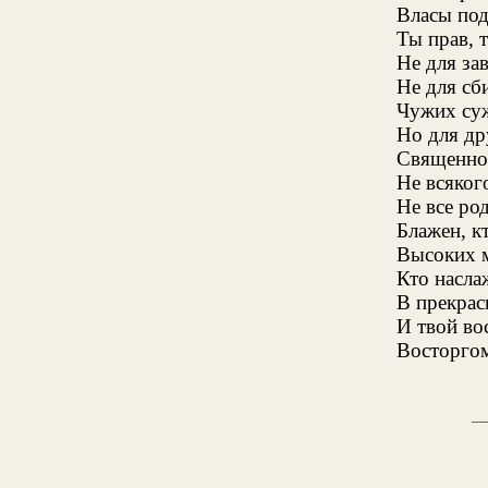
Власы под
Ты прав,
Не для за
Не для сб
Чужих суж
Но для др
Священно
Не всяког
Не все ро
Блажен, к
Высоких м
Кто насла
В прекрас
И твой во
Восторго