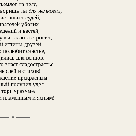
ъемлет на челе, —
 творишь ты
для немногих
,
вистливых судей,
ирателей убогих
дений и вестей,
узей таланта строгих,
й истины друзей.
о полюбит счастье,
дились для венцов.
то знает сладострастье
ыслей и стихов!
ждение прекрасным
ный получил удел
сторг уразумел
м пламенным и ясным!
✦