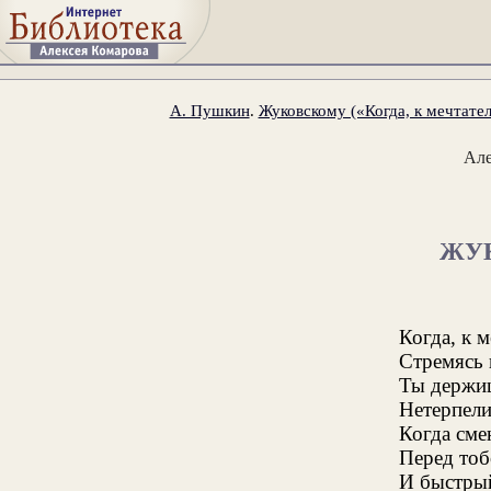
А. Пушкин
.
Жуковскому («Когда, к мечтател
Ал
ЖУ
Когда, к 
Стремясь
Ты держиш
Нетерпели
Когда сме
Перед тоб
И быстры