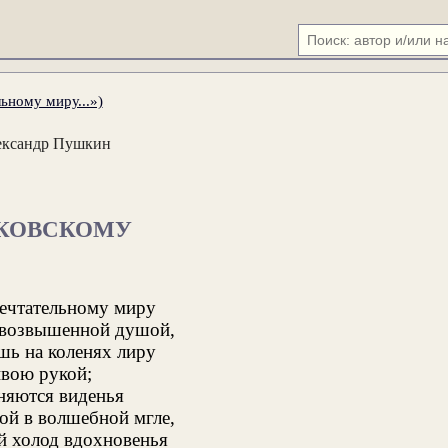
ьному миру...»)
ександр Пушкин
КОВСКОМУ
мечтательному миру
 возвышенной душой,
ь на коленях лиру
вою рукой;
няются виденья
ой в волшебной мгле,
й холод вдохновенья