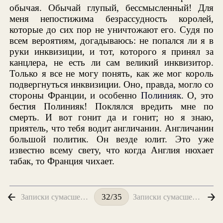
обычая. Обычай глупый, бессмысленный! Для
меня непостижима безрассудность королей,
которые до сих пор не уничтожают его. Судя по
всем вероятиям, догадываюсь: не попался ли я в
руки инквизиции, и тот, которого я принял за
канцлера, не есть ли сам великий инквизитор.
Только я все не могу понять, как же мог король
подвергнуться инквизиции. Оно, правда, могло со
стороны Франции, и особенно
Полинияк
. О, это
бестия Полинияк! Поклялся вредить мне по
смерть. И вот гонит да и гонит; но я знаю,
приятель, что тебя водит англичанин. Англичанин
большой политик. Он везде юлит. Это уже
известно всему свету, что когда Англия нюхает
табак, то Франция чихает.
Записки сумасшедшего. Мадрид. Февруарий тридцатый
Записки сумасшедшего. Число 25
32/35