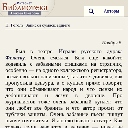
Авторы
Н. Гоголь
.
Записки сумасшедшего
Ноября 8.
Был в театре.
Играли русского дурака
Филатку
. Очень смеялся. Был еще какой-то
водевиль с забавными стишками на стряпчих,
особенно — на одного коллежского регистратора,
весьма вольно написанные, так что я дивился, как
пропустила цензура, а о купцах прямо говорят,
что они обманывают народ и что сынки их
дебошничают и лезут в дворяне. Про
журналистов тоже очень забавный куплет: что
они любят все бранить и что автор просит от
публики защиты. Очень забавные пьесы пишут
нынче сочинители. Я люблю бывать в театре. Как
только грош заведется в кармане — никак не