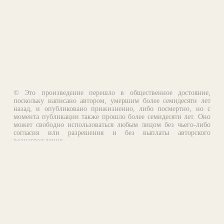
© Это произведение перешло в общественное достояние,
поскольку написано автором, умершим более семидесяти лет
назад, и опубликовано прижизненно, либо посмертно, но с
момента публикации также прошло более семидесяти лет. Оно
может свободно использоваться любым лицом без чьего-либо
согласия или разрешения и без выплаты авторского
вознаграждения.
Email:
otklik@ilibrary.ru
О библиотеке
Реклама на сайте
©1996—2026 Алексей Комаров. Подборка произведений,
оформление, программирование.