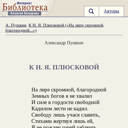
Авторы
А. Пушкин
.
К Н. Я. Плюсковой («На лире скромной,
благородной...»)
Александр Пушкин
К Н. Я. ПЛЮСКОВОЙ
На лире скромной, благородной
Земных богов я не хвалил
И силе в гордости свободной
Кадилом лести не кадил.
Свободу лишь учася славить,
Стихами жертвуя лишь ей,
Я не рожден царей забавить