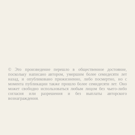
© Это произведение перешло в общественное достояние,
поскольку написано автором, умершим более семидесяти лет
назад, и опубликовано прижизненно, либо посмертно, но с
момента публикации также прошло более семидесяти лет. Оно
может свободно использоваться любым лицом без чьего-либо
согласия или разрешения и без выплаты авторского
вознаграждения.
Email:
otklik@ilibrary.ru
О библиотеке
Реклама на сайте