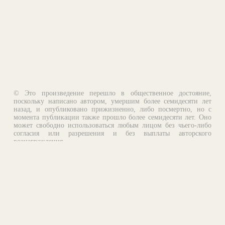
© Это произведение перешло в общественное достояние,
поскольку написано автором, умершим более семидесяти лет
назад, и опубликовано прижизненно, либо посмертно, но с
момента публикации также прошло более семидесяти лет. Оно
может свободно использоваться любым лицом без чьего-либо
согласия или разрешения и без выплаты авторского
вознаграждения.
Email:
otklik@ilibrary.ru
О библиотеке
Реклама на сайте
©1996—2026 Алексей Комаров. Подборка произведений,
оформление, программирование.