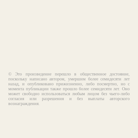
© Это произведение перешло в общественное достояние,
поскольку написано автором, умершим более семидесяти лет
назад, и опубликовано прижизненно, либо посмертно, но с
момента публикации также прошло более семидесяти лет. Оно
может свободно использоваться любым лицом без чьего-либо
согласия или разрешения и без выплаты авторского
вознаграждения.
Email:
otklik@ilibrary.ru
О библиотеке
Реклама на сайте