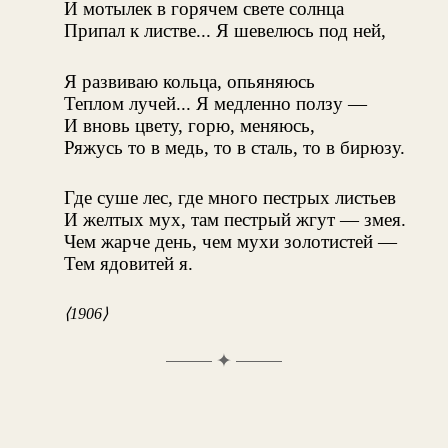
И мотылек в горячем свете солнца
Припал к листве... Я шевелюсь под ней,
Я развиваю кольца, опьяняюсь
Теплом лучей... Я медленно ползу —
И вновь цвету, горю, меняюсь,
Ряжусь то в медь, то в сталь, то в бирюзу.
Где суше лес, где много пестрых листьев
И желтых мух, там пестрый жгут — змея.
Чем жарче день, чем мухи золотистей —
Тем ядовитей я.
⟨1906⟩
✦