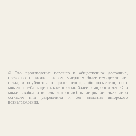
© Это произведение перешло в общественное достояние,
поскольку написано автором, умершим более семидесяти лет
назад, и опубликовано прижизненно, либо посмертно, но с
момента публикации также прошло более семидесяти лет. Оно
может свободно использоваться любым лицом без чьего-либо
согласия или разрешения и без выплаты авторского
вознаграждения.
Email:
otklik@ilibrary.ru
О библиотеке
Реклама на сайте