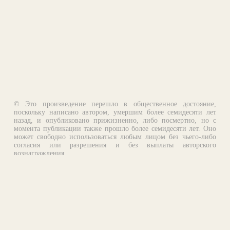
© Это произведение перешло в общественное достояние,
поскольку написано автором, умершим более семидесяти лет
назад, и опубликовано прижизненно, либо посмертно, но с
момента публикации также прошло более семидесяти лет. Оно
может свободно использоваться любым лицом без чьего-либо
согласия или разрешения и без выплаты авторского
вознаграждения.
Email:
otklik@ilibrary.ru
О библиотеке
Реклама на сайте
©1996—2026 Алексей Комаров. Подборка произведений,
оформление, программирование.