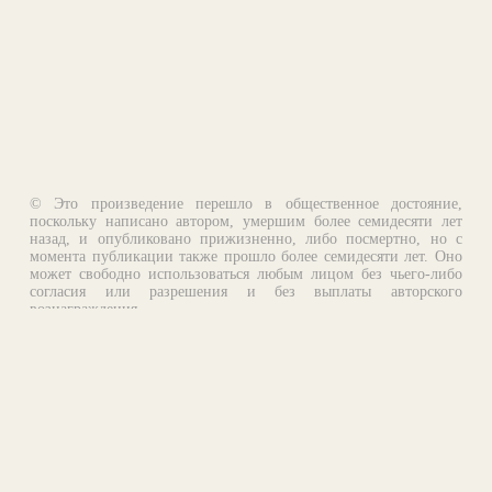
© Это произведение перешло в общественное достояние,
поскольку написано автором, умершим более семидесяти лет
назад, и опубликовано прижизненно, либо посмертно, но с
момента публикации также прошло более семидесяти лет. Оно
может свободно использоваться любым лицом без чьего-либо
согласия или разрешения и без выплаты авторского
вознаграждения.
Email:
otklik@ilibrary.ru
О библиотеке
Реклама на сайте
©1996—2026 Алексей Комаров. Подборка произведений,
оформление, программирование.