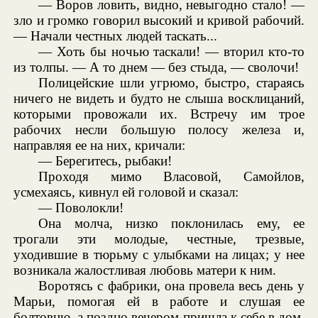
— Воров ловить, видно, невыгодно стало! —
зло и громко говорил высокий и кривой рабочий.
— Начали честных людей таскать...
— Хоть бы ночью таскали! — вторил кто-то
из толпы. — А то днем — без стыда, — сволочи!
Полицейские шли угрюмо, быстро, стараясь
ничего не видеть и будто не слыша восклицаний,
которыми провожали их. Встречу им трое
рабочих несли большую полосу железа и,
направляя ее на них, кричали:
— Берегитесь, рыбаки!
Проходя мимо Власовой, Самойлов,
усмехаясь, кивнул ей головой и сказал:
— Поволокли!
Она молча, низко поклонилась ему, ее
трогали эти молодые, честные, трезвые,
уходившие в тюрьму с улыбками на лицах; у нее
возникала жалостливая любовь матери к ним.
Воротясь с фабрики, она провела весь день у
Марьи, помогая ей в работе и слушая ее
болтовню, а поздно вечером пришла к себе в дом,