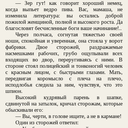
— Зер гут! как говорит хороший немец,
когда выпьет ведро пива. Вас, мамаша, не
изменила литература: вы остались доброй
пожилой женщиной, полной и высокого роста. Да
благословят бесчисленные боги ваше начинание!..
Через полчаса, согнутая тяжестью своей
ноши, спокойная и уверенная, она стояла у ворот
фабрики. Двое сторожей, раздражаемые
насмешками рабочих, грубо ощупывали всех
входящих во двор, переругиваясь с ними. В
стороне стоял полицейский и тонконогий человек
с красным лицом, с быстрыми глазами. Мать,
передвигая коромысло с плеча на плечо,
исподлобья следила за ним, чувствуя, что это
шпион.
Высокий кудрявый парень в шапке,
сдвинутой на затылок, кричал сторожам, которые
обыскивали его:
— Вы, черти, в голове ищите, а не в кармане!
Один из сторожей ответил: