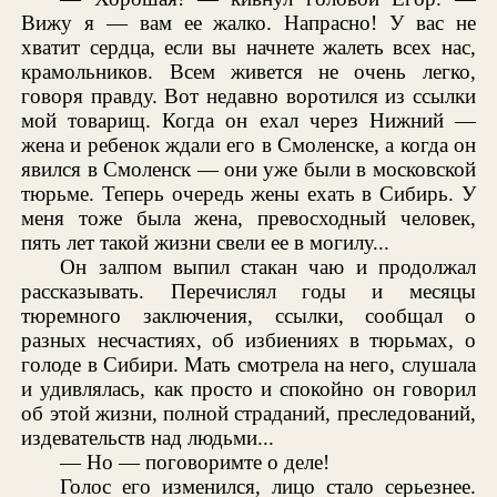
Вижу я — вам ее жалко. Напрасно! У вас не
хватит сердца, если вы начнете жалеть всех нас,
крамольников. Всем живется не очень легко,
говоря правду. Вот недавно воротился из ссылки
мой товарищ. Когда он ехал через Нижний —
жена и ребенок ждали его в Смоленске, а когда он
явился в Смоленск — они уже были в московской
тюрьме. Теперь очередь жены ехать в Сибирь. У
меня тоже была жена, превосходный человек,
пять лет такой жизни свели ее в могилу...
Он залпом выпил стакан чаю и продолжал
рассказывать. Перечислял годы и месяцы
тюремного заключения, ссылки, сообщал о
разных несчастиях, об избиениях в тюрьмах, о
голоде в Сибири. Мать смотрела на него, слушала
и удивлялась, как просто и спокойно он говорил
об этой жизни, полной страданий, преследований,
издевательств над людьми...
— Но — поговоримте о деле!
Голос его изменился, лицо стало серьезнее.