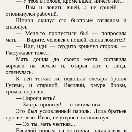
— У тебя в голове, кроме вшей, ничего нет...
— Вам и ловить вшей, а не ершей! —
откликнулся рабочий.
Шпион окинул его быстрым взглядом и
сплюнул.
— Меня-то пропустили бы! — попросила
мать. — Видите, человек с ношей, спина ломится!
— Иди, иди! — сердито крикнул сторож. —
Рассуждает тоже...
Мать дошла до своего места, составила
корчаги на землю и, отирая пот с лица,
оглянулась.
К ней тотчас же подошли слесаря братья
Гусевы, и старший, Василий, хмуря брови,
громко спросил:
— Пироги есть?
— Завтра принесу! — ответила она.
Это был условленный пароль. Лица братьев
просветлели. Иван, не утерпев, воскликнул:
— Эх ты, мать честна́я...
Василий присел на корточки, заглядывая в