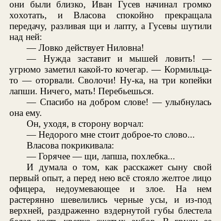
они были близко, Иван Гусев начинал громко
хохотать, и Власова спокойно прекращала
передачу, разливая щи и лапту, а Гусевы шутили
над ней:
— Ловко действует Ниловна!
— Нужда заставит и мышей ловить! —
угрюмо заметил какой-то кочегар. — Кормильца-
то — оторвали. Сволочи! Ну-ка, на три копейки
лапши. Ничего, мать! Перебьешься.
— Спасибо на добром слове! — улыбнулась
она ему.
Он, уходя, в сторону ворчал:
— Недорого мне стоит доброе-то слово...
Власова покрикивала:
— Горячее — щи, лапша, похлебка...
И думала о том, как расскажет сыну свой
первый опыт, а перед нею всё стояло желтое лицо
офицера, недоумевающее и злое. На нем
растерянно шевелились черные усы, и из-под
верхней, раздраженно вздернутой губы блестела