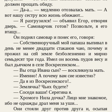
должен прощать обиду.
— Да-а... — медленно отозвалась мать. — А
вот нашу сестру всю жизнь обижают...
— Я разгрузился! — объявил Егор, отворяя
дверь. — Самоварчик готов? Позвольте, я его
втащу...
Он поднял самовар и понес его, говоря:
— Собственноручный мой папаша выпивал в
день не менее двадцати стаканов чаю, почему и
прожил на сей земле безболезненно и мирно
семьдесят три года. Имел он восемь пудов весу и
был дьячком в селе Воскресенском...
— Вы отца Ивана сын? — воскликнула мать.
— Именно! А почему вам сие известно?
— Да я из Воскресенского!..
— Землячка? Чьих будете?
— Соседи ваши! Серегина я.
— Хромого Нила дочка? Лицо мне знакомое,
ибо не однажды драл меня за уши...
Они стояли друг против друга и, осыпая