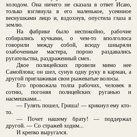
холодом. Она ничего не сказала в ответ Исаю,
только взглянула в его маленькое, усеянное
веснушками лицо и, вздохнув, опустила глаза в
землю.
На фабрике было неспокойно, рабочие
собирались кучками, о чем-то вполголоса
говорили между собой, всюду шныряли
озабоченные мастера, порою раздавались
ругательства, раздраженный смех.
Двое полицейских провели мимо нее
Самойлова; он шел, сунув одну руку в карман, а
другой приглаживая свои рыжеватые волосы.
Его провожала толпа рабочих, человек в
сотню, погоняя полицейских руганью и
насмешками...
— Гулять пошел, Гриша! — крикнул ему кто-
то.
— Почет нашему брату! — поддержал
другой. — Со стражей ходим...
И крепко выругался.