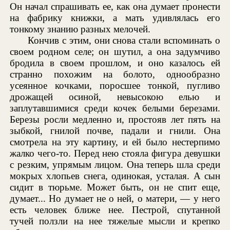
Он начал спрашивать ее, как она думает пронести
на фабрику книжки, а мать удивлялась его
тонкому знанию разных мелочей.
Кончив с этим, они снова стали вспоминать о
своем родном селе; он шутил, а она задумчиво
бродила в своем прошлом, и оно казалось ей
странно похожим на болото, однообразно
усеянное кочками, поросшее тонкой, пугливо
дрожащей осиной, невысокою елью и
заплутавшимися среди кочек белыми березами.
Березы росли медленно и, простояв лет пять на
зыбкой, гнилой почве, падали и гнили. Она
смотрела на эту картину, и ей было нестерпимо
жалко чего-то. Перед нею стояла фигура девушки
с резким, упрямым лицом. Она теперь шла среди
мокрых хлопьев снега, одинокая, усталая. А сын
сидит в тюрьме. Может быть, он не спит еще,
думает... Но думает не о ней, о матери, — у него
есть человек ближе нее. Пестрой, спутанной
тучей ползли на нее тяжелые мысли и крепко