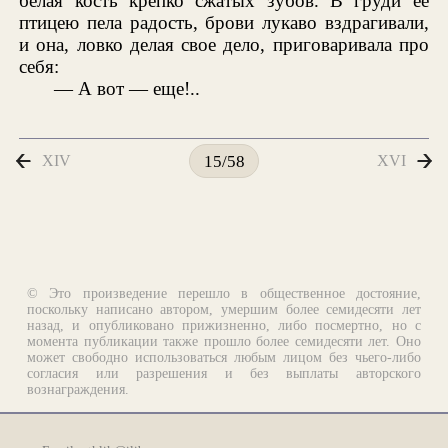
белая кость крепко сжатых зубов. В груди ее
птицею пела радость, брови лукаво вздрагивали,
и она, ловко делая свое дело, приговаривала про
себя:
— А вот — еще!..
XIV
XVI
15/58
© Это произведение перешло в общественное достояние,
поскольку написано автором, умершим более семидесяти лет
назад, и опубликовано прижизненно, либо посмертно, но с
момента публикации также прошло более семидесяти лет. Оно
может свободно использоваться любым лицом без чьего-либо
согласия или разрешения и без выплаты авторского
вознаграждения.