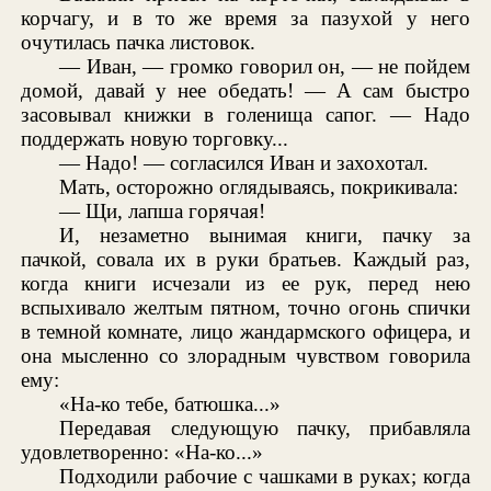
корчагу, и в то же время за пазухой у него
очутилась пачка листовок.
— Иван, — громко говорил он, — не пойдем
домой, давай у нее обедать! — А сам быстро
засовывал книжки в голенища сапог. — Надо
поддержать новую торговку...
— Надо! — согласился Иван и захохотал.
Мать, осторожно оглядываясь, покрикивала:
— Щи, лапша горячая!
И, незаметно вынимая книги, пачку за
пачкой, совала их в руки братьев. Каждый раз,
когда книги исчезали из ее рук, перед нею
вспыхивало желтым пятном, точно огонь спички
в темной комнате, лицо жандармского офицера, и
она мысленно со злорадным чувством говорила
ему:
«На-ко тебе, батюшка...»
Передавая следующую пачку, прибавляла
удовлетворенно: «На-ко...»
Подходили рабочие с чашками в руках; когда