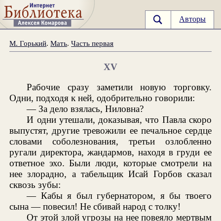
Авторы
М. Горький
.
Мать
.
Часть первая
XV
Рабочие сразу заметили новую торговку.
Одни, подходя к ней, одобрительно говорили:
— За дело взялась, Ниловна?
И одни утешали, доказывая, что Павла скоро
выпустят, другие тревожили ее печальное сердце
словами соболезнования, третьи озлобленно
ругали директора, жандармов, находя в груди ее
ответное эхо. Были люди, которые смотрели на
нее злорадно, а табельщик Исай Горбов сказал
сквозь зубы:
— Кабы я был губернатором, я бы твоего
сына — повесил! Не сбивай народ с толку!
От этой злой угрозы на нее повеяло мертвым