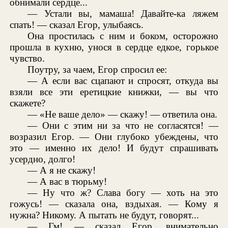
обнимали сердце...
— Устали вы, мамаша! Давайте-ка ляжем
спать! — сказал Егор, улыбаясь.
Она простилась с ним и боком, осторожно
прошла в кухню, унося в сердце едкое, горькое
чувство.
Поутру, за чаем, Егор спросил ее:
— А если вас сцапают и спросят, откуда вы
взяли все эти еретицкие книжки, — вы что
скажете?
— «Не ваше дело» — скажу! — ответила она.
— Они с этим ни за что не согласятся! —
возразил Егор. — Они глубоко убеждены, что
это — именно их дело! И будут спрашивать
усердно, долго!
— А я не скажу!
— А вас в тюрьму!
— Ну что ж? Слава богу — хоть на это
гожусь! — сказала она, вздыхая. — Кому я
нужна? Никому. А пытать не будут, говорят...
— Гм! — сказал Егор, внимательно