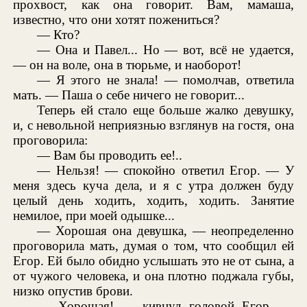
прохвост, как она говорит. Вам, мамаша,
известно, что они хотят пожениться?
— Кто?
— Она и Павел... Но — вот, всё не удается,
— он на воле, она в тюрьме, и наоборот!
— Я этого не знала! — помолчав, ответила
мать. — Паша о себе ничего не говорит...
Теперь ей стало еще больше жалко девушку,
и, с невольной неприязнью взглянув на гостя, она
проговорила:
— Вам бы проводить ее!..
— Нельзя! — спокойно ответил Егор. — У
меня здесь куча дела, и я с утра должен буду
целый день ходить, ходить, ходить. Занятие
немилое, при моей одышке...
— Хорошая она девушка, — неопределенно
проговорила мать, думая о том, что сообщил ей
Егор. Ей было обидно услышать это не от сына, а
от чужого человека, и она плотно поджала губы,
низко опустив брови.
— Хорошая! — кивнул головой Егор. —