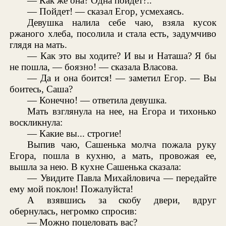
— Как же она? Одна пойдет?..
— Пойдет! — сказал Егор, усмехаясь.
Девушка налила себе чаю, взяла кусок
ржаного хлеба, посолила и стала есть, задумчиво
глядя на мать.
— Как это вы ходите? И вы и Наташа? Я бы
не пошла, — боязно! — сказала Власова.
— Да и она боится! — заметил Егор. — Вы
боитесь, Саша?
— Конечно! — ответила девушка.
Мать взглянула на нее, на Егора и тихонько
воскликнула:
— Какие вы... строгие!
Выпив чаю, Сашенька молча пожала руку
Егора, пошла в кухню, а мать, провожая ее,
вышла за нею. В кухне Сашенька сказала:
— Увидите Павла Михайловича — передайте
ему мой поклон! Пожалуйста!
А взявшись за скобу двери, вдруг
обернулась, негромко спросив:
— Можно поцеловать вас?