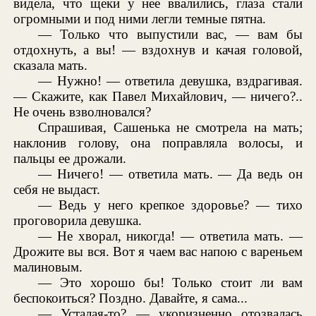
видела, что щеки у нее ввалились, глаза стали
огромными и под ними легли темные пятна.
— Только что выпустили вас, — вам бы
отдохнуть, а вы! — вздохнув и качая головой,
сказала мать.
— Нужно! — ответила девушка, вздрагивая.
— Скажите, как Павел Михайлович, — ничего?..
Не очень взволновался?
Спрашивая, Сашенька не смотрела на мать;
наклонив голову, она поправляла волосы, и
пальцы ее дрожали.
— Ничего! — ответила мать. — Да ведь он
себя не выдаст.
— Ведь у него крепкое здоровье? — тихо
проговорила девушка.
— Не хворал, никогда! — ответила мать. —
Дрожите вы вся. Вот я чаем вас напою с вареньем
малиновым.
— Это хорошо бы! Только стоит ли вам
беспокоиться? Поздно. Давайте, я сама...
— Усталая-то? — укоризненно отозвалась