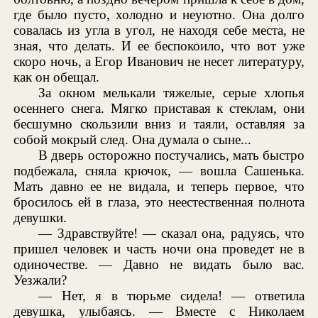
где было пусто, холодно и неуютно. Она долго
совалась из угла в угол, не находя себе места, не
зная, что делать. И ее беспокоило, что вот уже
скоро ночь, а Егор Иванович не несет литературу,
как он обещал.
За окном мелькали тяжелые, серые хлопья
осеннего снега. Мягко приставая к стеклам, они
бесшумно скользили вниз и таяли, оставляя за
собой мокрый след. Она думала о сыне...
В дверь осторожно постучались, мать быстро
подбежала, сняла крючок, — вошла Сашенька.
Мать давно ее не видала, и теперь первое, что
бросилось ей в глаза, это неестественная полнота
девушки.
— Здравствуйте! — сказал она, радуясь, что
пришел человек и часть ночи она проведет не в
одиночестве. — Давно не видать было вас.
Уезжали?
— Нет, я в тюрьме сидела! — ответила
девушка, улыбаясь. — Вместе с Николаем