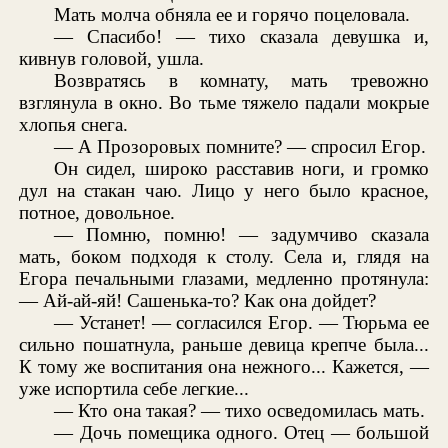
Мать молча обняла ее и горячо поцеловала.
— Спасибо! — тихо сказала девушка и,
кивнув головой, ушла.
Возвратясь в комнату, мать тревожно
взглянула в окно. Во тьме тяжело падали мокрые
хлопья снега.
— А Прозоровых помните? — спросил Егор.
Он сидел, широко расставив ноги, и громко
дул на стакан чаю. Лицо у него было красное,
потное, довольное.
— Помню, помню! — задумчиво сказала
мать, боком подходя к столу. Села и, глядя на
Егора печальными глазами, медленно протянула:
— Ай-ай-яй! Сашенька-то? Как она дойдет?
— Устанет! — согласился Егор. — Тюрьма ее
сильно пошатнула, раньше девица крепче была...
К тому же воспитания она нежного... Кажется, —
уже испортила себе легкие...
— Кто она такая? — тихо осведомилась мать.
— Дочь помещика одного. Отец — большой