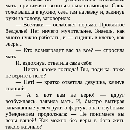
мать, принимаясь возиться около самовара. Саша
тоже вышла в кухню, села там на лавку и, закинув
руки за голову, заговорила:
— Все-таки — ослабляет тюрьма. Проклятое
безделье! Нет ничего мучительнее. Знаешь, как
много нужно работать, и — сидишь в клетке, как
зверь...
— Кто вознаградит вас за всё? — спросила
мать.
И, вздохнув, ответила сама себе:
— Никто, кроме господа! Вы, поди-ка, тоже
не верите в него?
— Нет! — кратко ответила девушка, качнув
головой.
— А я вот вам не верю! — вдруг
возбуждаясь, заявила мать. И, быстро вытирая
запачканные углем руки о фартук, она с глубоким
убеждением продолжала: — Не понимаете вы
веры вашей! Как можно без веры в бога жить
такою жизнью?