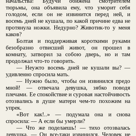
начальства! Будучи обижена смотрителем
тюрьмы, она объявила ему, что уморит себя
голодом, если он не извинится перед ней, и
восемь дней не кушала, по какой причине едва не
протянула ножки. Недурно? Животик-то у меня
каков?
Болтая и поддерживая короткими руками
безобразно отвисший живот, он прошел в
комнату, затворил за собою дверь, но и там
продолжал что-то говорить.
— Неужто восемь дней не кушали вы? —
удивленно спросила мать.
— Нужно было, чтобы он извинился предо
мной! — отвечала девушка, зябко поводя
плечами. Ее спокойствие и суровая настойчивость
отозвались в душе матери чем-то похожим на
упрек.
«Вот как!..» — подумала она и снова
спросила: — А если бы умерли?
— Что же поделаешь! — тихо отозвалась
девушка. — Он все-таки извинился. Человек не