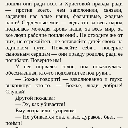
пошли они ради всех и Христовой правды ради
— против всего, чем заполонили, связали,
задавили нас злые наши, фальшивые, жадные
наши! Сердечные мои — ведь это за весь народ
поднялась молодая кровь наша, за весь мир, за
все люди рабочие пошли они!.. Не отходите же от
них, не отрекайтесь, не оставляйте детей своих на
одиноком пути. Пожалейте себя... поверьте
сыновным сердцам — они правду родили, ради ее
погибают. Поверьте им!
У нее порвался голос, она покачнулась,
обессиленная, кто-то подхватил ее под руки...
— Божье говорит! — взволнованно и глухо
выкрикнул кто-то. — Божье, люди добрые!
Слушай!
Другой пожалел:
— Эх, как убивается!
Ему возразили с упреком:
— Не убивается она, а нас, дураков, бьет, —
пойми!