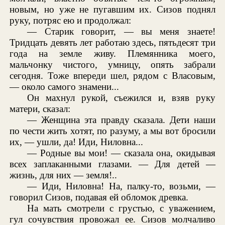
новым, но уже не пугавшим их. Сизов поднял
руку, потряс ею и продолжал:
— Старик говорит, — вы меня знаете!
Тридцать девять лет работаю здесь, пятьдесят три
года на земле живу. Племянника моего,
мальчонку чистого, умницу, опять забрали
сегодня. Тоже впереди шел, рядом с Власовым,
— около самого знамени...
Он махнул рукой, съежился и, взяв руку
матери, сказал:
— Женщина эта правду сказала. Дети наши
по чести жить хотят, по разуму, а мы вот бросили
их, — ушли, да! Иди, Ниловна...
— Родные вы мои! — сказала она, окидывая
всех заплаканными глазами. — Для детей —
жизнь, для них — земля!..
— Иди, Ниловна! На, палку-то, возьми, —
говорил Сизов, подавая ей обломок древка.
На мать смотрели с грустью, с уважением,
гул сочувствия провожал ее. Сизов молчаливо