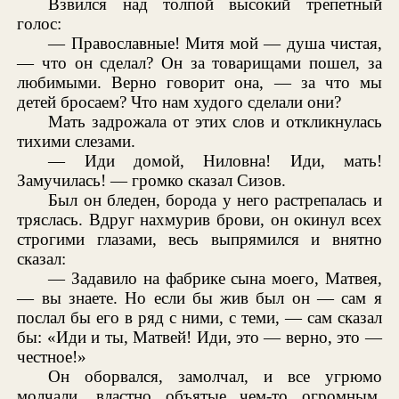
Взвился над толпой высокий трепетный
голос:
— Православные! Митя мой — душа чистая,
— что он сделал? Он за товарищами пошел, за
любимыми. Верно говорит она, — за что мы
детей бросаем? Что нам худого сделали они?
Мать задрожала от этих слов и откликнулась
тихими слезами.
— Иди домой, Ниловна! Иди, мать!
Замучилась! — громко сказал Сизов.
Был он бледен, борода у него растрепалась и
тряслась. Вдруг нахмурив брови, он окинул всех
строгими глазами, весь выпрямился и внятно
сказал:
— Задавило на фабрике сына моего, Матвея,
— вы знаете. Но если бы жив был он — сам я
послал бы его в ряд с ними, с теми, — сам сказал
бы: «Иди и ты, Матвей! Иди, это — верно, это —
честное!»
Он оборвался, замолчал, и все угрюмо
молчали, властно объятые чем-то огромным,