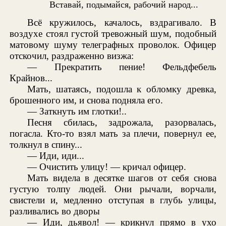
Вставай, подымайся, рабочий народ...
Всё кружилось, качалось, вздрагивало. В
воздухе стоял густой тревожный шум, подобный
матовому шуму телеграфных проволок. Офицер
отскочил, раздраженно визжа:
— Прекратить пение! Фельдфебель
Крайнов...
Мать, шатаясь, подошла к обломку древка,
брошенного им, и снова подняла его.
— Заткнуть им глотки!..
Песня сбилась, задрожала, разорвалась,
погасла. Кто-то взял мать за плечи, повернул ее,
толкнул в спину...
— Иди, иди...
— Очистить улицу! — кричал офицер.
Мать видела в десятке шагов от себя снова
густую толпу людей. Они рычали, ворчали,
свистели и, медленно отступая в глубь улицы,
разливались во дворы
— Иди, дьявол! — крикнул прямо в ухо