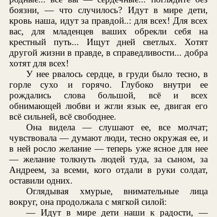
боязни, — что случилось? Идут в мире дети,
кровь наша, идут за правдой..: для всех! Для всех
вас, для младенцев ваших обрекли себя на
крестный путь... Ищут дней светлых. Хотят
другой жизни в правде, в справедливости... добра
хотят для всех!
У нее рвалось сердце, в груди было тесно, в
горле сухо и горячо. Глубоко внутри ее
рождались слова большой, всё и всех
обнимающей любви и жгли язык ее, двигая его
всё сильней, всё свободнее.
Она видела — слушают ее, все молчат;
чувствовала — думают люди, тесно окружая ее, и
в ней росло желание — теперь уже ясное для нее
— желание толкнуть людей туда, за сыном, за
Андреем, за всеми, кого отдали в руки солдат,
оставили одних.
Оглядывая хмурые, внимательные лица
вокруг, она продолжала с мягкой силой:
— Идут в мире дети наши к радости, —