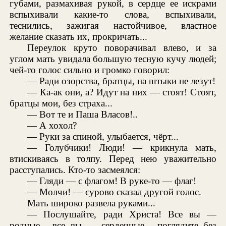
губами, размахивая рукой, в сердце ее искрами
вспыхивали какие-то слова, вспыхивали,
теснились, зажигая настойчивое, властное
желание сказать их, прокричать...
Переулок круто поворачивал влево, и за
углом мать увидала большую тесную кучу людей;
чей-то голос сильно и громко говорил:
— Ради озорства, братцы, на штыки не лезут!
— Ка-ак они, а? Идут на них — стоят! Стоят,
братцы мои, без страха...
— Вот те и Паша Власов!..
— А хохол?
— Руки за спиной, улыбается, чёрт...
— Голубчики! Люди! — крикнула мать,
втискиваясь в толпу. Перед нею уважительно
расступались. Кто-то засмеялся:
— Гляди — с флагом! В руке-то — флаг!
— Молчи! — сурово сказал другой голос.
Мать широко развела руками...
— Послушайте, ради Христа! Все вы —
родные... все вы — сердечные... поглядите без