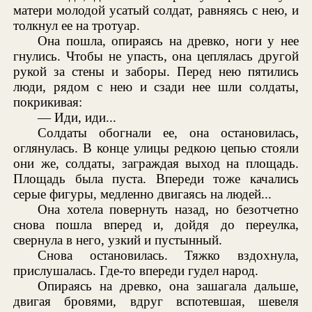
матери молодой усатый солдат, равняясь с нею, и
толкнул ее на тротуар.
Она пошла, опираясь на древко, ноги у нее
гнулись. Чтобы не упасть, она цеплялась другой
рукой за стены и заборы. Перед нею пятились
люди, рядом с нею и сзади нее шли солдаты,
покрикивая:
— Иди, иди...
Солдаты обогнали ее, она остановилась,
оглянулась. В конце улицы редкою цепью стояли
они же, солдаты, заграждая выход на площадь.
Площадь была пуста. Впереди тоже качались
серые фигуры, медленно двигаясь на людей...
Она хотела повернуть назад, но безотчетно
снова пошла вперед и, дойдя до переулка,
свернула в него, узкий и пустынный.
Снова остановилась. Тяжко вздохнула,
прислушалась. Где-то впереди гудел народ.
Опираясь на древко, она зашагала дальше,
двигая бровями, вдруг вспотевшая, шевеля