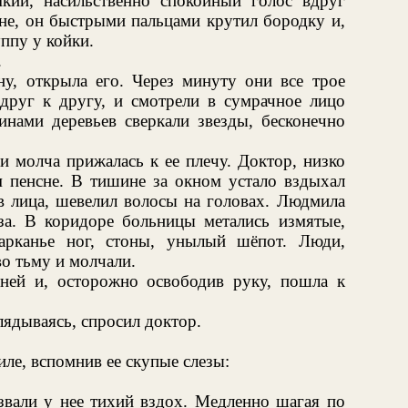
кий, насильственно спокойный голос вдруг
ене, он быстрыми пальцами крутил бородку и,
уппу у койки.
.
ну, открыла его. Через минуту они все трое
 друг к другу, и смотрели в сумрачное лицо
нами деревьев сверкали звезды, бесконечно
и молча прижалась к ее плечу. Доктор, низко
м пенсне. В тишине за окном устало вздыхал
в лица, шевелил волосы на головах. Людмила
еза. В коридоре больницы метались измятые,
арканье ног, стоны, унылый шёпот. Люди,
во тьму и молчали.
ней и, осторожно освободив руку, пошла к
ядываясь, спросил доктор.
ле, вспомнив ее скупые слезы:
звали у нее тихий вздох. Медленно шагая по