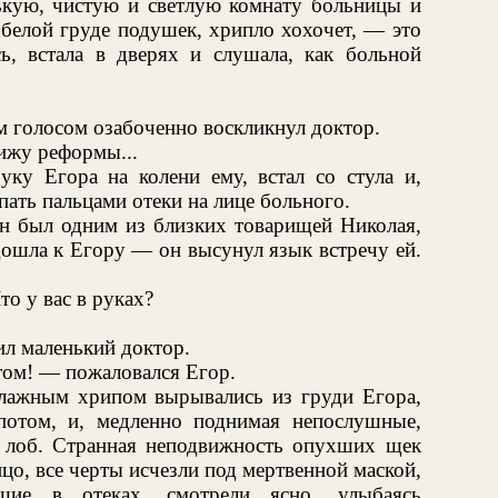
ькую, чистую и светлую комнату больницы и
в белой груде подушек, хрипло хохочет, — это
сь, встала в дверях и слушала, как больной
м голосом озабоченно воскликнул доктор.
ижу реформы...
ку Егора на колени ему, встал со стула и,
пать пальцами отеки на лице больного.
он был одним из близких товарищей Николая,
дошла к Егору — он высунул язык встречу ей.
о у вас в руках?
ил маленький доктор.
том! — пожаловался Егор.
влажным хрипом вырывались из груди Егора,
отом, и, медленно поднимая непослушные,
 лоб. Странная неподвижность опухших щек
цо, все черты исчезли под мертвенной маской,
вшие в отеках, смотрели ясно, улыбаясь