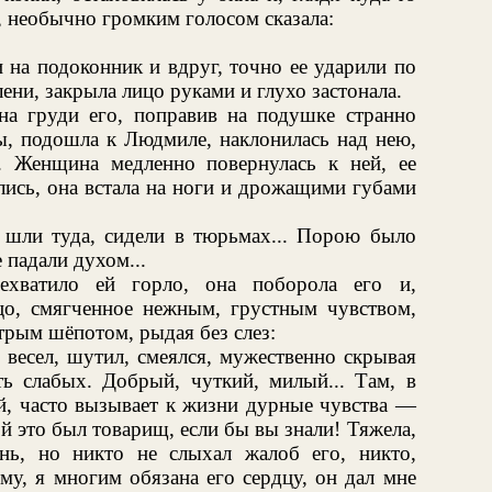
, необычно громким голосом сказала:
и на подоконник и вдруг, точно ее ударили по
лени, закрыла лицо руками и глухо застонала.
а груди его, поправив на подушке странно
зы, подошла к Людмиле, наклонилась над нею,
. Женщина медленно повернулась к ней, ее
лись, она встала на ноги и дрожащими губами
шли туда, сидели в тюрьмах... Порою было
 падали духом...
ехватило ей горло, она поборола его и,
цо, смягченное нежным, грустным чувством,
рым шёпотом, рыдая без слез:
весел, шутил, смеялся, мужественно скрывая
ить слабых. Добрый, чуткий, милый... Там, в
й, часто вызывает к жизни дурные чувства —
ой это был товарищ, если бы вы знали! Тяжела,
нь, но никто не слыхал жалоб его, никто,
му, я многим обязана его сердцу, он дал мне