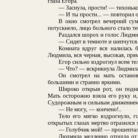
глаза Егора.
— Заснула, прости! — тихонько
— И ты прости... — повторил о
В окно смотрел вечерний сум
потускнело, лицо больного стало т
Раздался шорох и голос Людм
— Сидят в темноте и шепчутся.
Комната вдруг вся налилась 
Людмила, вся черная, высокая, пря
Егор сильно вздрогнул всем те
— Что? — вскрикнула Людмила,
Он смотрел на мать останов
большими и странно яркими.
Широко открыв рот, он подни
Мать осторожно взяла его руку и,
Судорожным и сильным движением ш
— Не могу, — кончено!..
Тело его мягко вздрогнуло, г
открытых глазах мертво отразился 
— Голубчик мой! — прошептал
Людмила медленно отошла от к