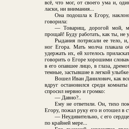
всё, что мог, от своего ума и, од
ласки, ни внимания...
Она подошла к Егору, наклони
говорила:
— Товарищ, дорогой мой, ми
прощай! Буду работать, как ты, не 
Рыдания потрясали ее тело, и
ног Егора. Мать молча плакала о
удержать их, ей хотелось приласка
говорить о Егоре хорошими словам
в его опавшее лицо, в глаза, дре
темные, застывшие в легкой улыбке.
Вошел Иван Данилович, как вс
вдруг остановился среди комнаты
спросил нервно и громко:
— Давно?..
Ему не ответили. Он, тихо по
Егору, пожал руку его и отошел в с
— Неудивительно, с его сердце
по крайней мере...