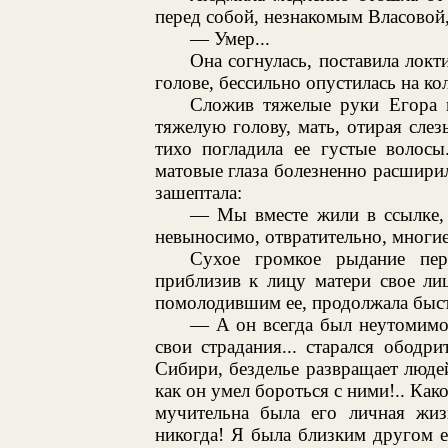
перед собой, незнакомым Власовой
— Умер...
Она согнулась, поставила локт
голове, бессильно опустилась на ко
Сложив тяжелые руки Егора н
тяжелую голову, мать, отирая сле
тихо погладила ее густые волосы
матовые глаза болезненно расшири
зашептала:
— Мы вместе жили в ссылке, 
невыносимо, отвратительно, многие
Сухое громкое рыдание пер
приблизив к лицу матери свое ли
помолодившим ее, продолжала быст
— А он всегда был неутомимо 
свои страдания... старался ободр
Сибири, безделье развращает люде
как он умел бороться с ними!.. Как
мучительна была его личная жиз
никогда! Я была близким другом е