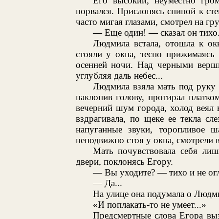
Его высокий, неуместно гром
порвался. Прислонясь спиной к ст
часто мигая глазами, смотрел на гр
— Еще один! — сказал он тихо
Людмила встала, отошла к ок
стояли у окна, тесно прижимаясь
осенней ночи. Над черными верши
углубляя даль небес...
Людмила взяла мать под руку 
наклонив голову, протирал платко
вечерний шум города, холод веял 
вздрагивала, по щеке ее текла сл
напуганные звуки, торопливое ш
неподвижно стоя у окна, смотрели 
Мать почувствовала себя лиш
двери, поклонясь Егору.
— Вы уходите? — тихо и не огл
— Да...
На улице она подумала о Людми
«И поплакать-то не умеет...»
Предсмертные слова Егора вы