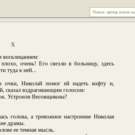
X
м восклицанием:
лохо, очень! Его свезли в больницу, здесь
и туда к ней...
 очки, Николай помог ей надеть кофту и,
й, сказал вздрагивающим голосом:
ток. Устроили Весовщикова?
ась голова, а тревожное настроение Николая
вие драмы.
олове ее темная мысль.