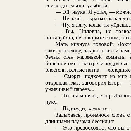
снисходительной улыбкой.
— Эй, наука! Я устал, — можно
— Нельзя! — кратко сказал док
— Ну, я лягу, когда ты уйдешь..
— Вы, Ниловна, не позвол
пожалуйста, не говорите с ним, это 
Мать кивнула головой. Док
закинул голову, закрыл глаза и зам
белых стен маленькой комнаты 
большое окно смотрели кудрявые 
блестели желтые пятна — холодные
— Смерть подходит ко мне ме
открывая глаз, заговорил Егор. —
уживчивый парень...
— Ты бы молчал, Егор Иванови
руку.
— Подожди, замолчу...
Задыхаясь, произнося слова 
длинными паузами бессилия:
— Это превосходно, что вы с