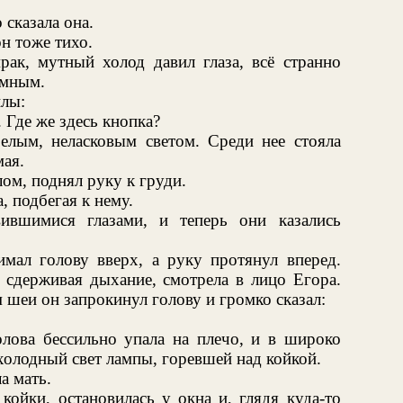
 сказала она.
н тоже тихо.
рак, мутный холод давил глаза, всё странно
емным.
илы:
 Где же здесь кнопка?
белым, неласковым светом. Среди нее стояла
мая.
лом, поднял руку к груди.
 подбегая к нему.
ившимися глазами, и теперь они казались
мал голову вверх, а руку протянул вперед.
 сдерживая дыхание, смотрела в лицо Егора.
еи он запрокинул голову и громко сказал:
олова бессильно упала на плечо, и в широко
холодный свет лампы, горевшей над койкой.
а мать.
ойки, остановилась у окна и, глядя куда-то