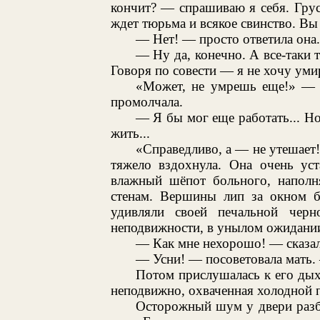
кончит? — спрашиваю я себя. Грус
ждет тюрьма и всякое свинство. Вы
— Нет! — просто ответила она.
— Ну да, конечно. А все-таки 
Говоря по совести — я не хочу умир
«Может, не умрешь еще!» — хо
промолчала.
— Я бы мог еще работать... Но
жить...
«Справедливо, а — не утешает
тяжело вздохнула. Она очень уст
влажный шёпот больного, наполн
стенам. Вершины лип за окном 
удивляли своей печальной черн
неподвижности, в унылом ожидани
— Как мне нехорошо! — сказал 
— Усни! — посоветовала мать.
Потом прислушалась к его дых
неподвижно, охваченная холодной п
Осторожный шум у двери разб