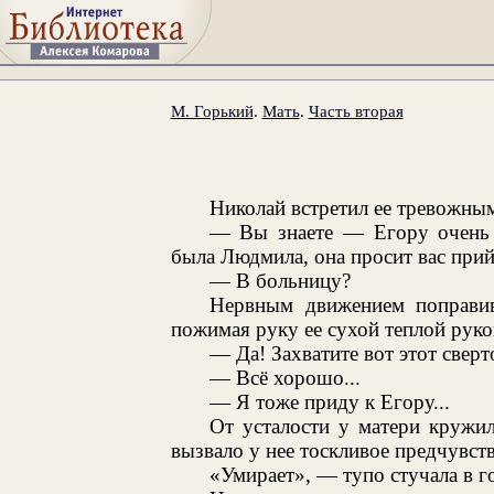
М. Горький
.
Мать
.
Часть вторая
Николай встретил ее тревожны
— Вы знаете — Егору очень п
была Людмила, она просит вас прийт
— В больницу?
Нервным движением поправив
пожимая руку ее сухой теплой руко
— Да! Захватите вот этот свер
— Всё хорошо...
— Я тоже приду к Егору...
От усталости у матери кружил
вызвало у нее тоскливое предчувст
«Умирает», — тупо стучала в г