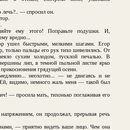
 лечь?.. — спросил он.
тор.
.
яйте ему этого! Поправьте подушки. И,
ему вредно...
тор ушел быстрыми, мелкими шагами. Егор
ер, только пальцы его рук тихо шевелились. От
веяло сухим холодом, тусклой печалью. В
вершины лип, в темной пыльной листве ярко
 прикосновения грядущей осени.
дленно... неохотно... — не двигаясь и не
 Ей, видимо, немного жаль меня — такой был
ч! — просила мать, тихонько поглаживая его
с напряжением, он продолжал, прерывая речь
 нами, — приятно видеть ваше лицо. Чем она