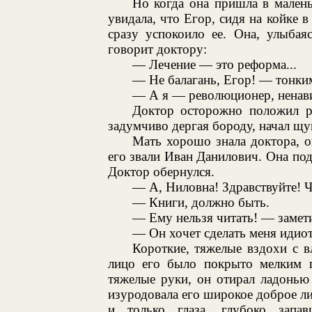
Но когда она пришла в мален
увидала, что Егор, сидя на койке 
сразу успокоило ее. Она, улыбая
говорит доктору:
— Лечение — это реформа...
— Не балагань, Егор! — тонки
— А я — революционер, ненав
Доктор осторожно положил ру
задумчиво дергая бороду, начал щу
Мать хорошо знала доктора, 
его звали Иван Данилович. Она по
Доктор обернулся.
— А, Ниловна! Здравствуйте! Чт
— Книги, должно быть.
— Ему нельзя читать! — замет
— Он хочет сделать меня идио
Короткие, тяжелые вздохи с 
лицо его было покрыто мелким п
тяжелые руки, он отирал ладонью
изуродовала его широкое доброе ли
и только глаза, глубоко запа