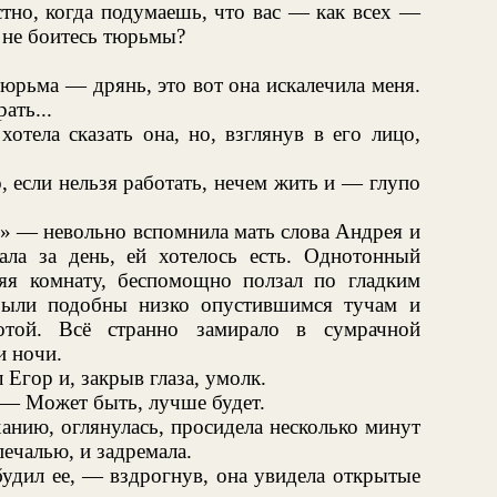
тно, когда подумаешь, что вас — как всех —
 не боитесь тюрьмы?
тюрьма — дрянь, это вот она искалечила меня.
ать...
тела сказать она, но, взглянув в его лицо,
, если нельзя работать, нечем жить и — глупо
!» — невольно вспомнила мать слова Андрея и
ала за день, ей хотелось есть. Однотонный
яя комнату, беспомощно ползал по гладким
были подобны низко опустившимся тучам и
отой. Всё странно замирало в сумрачной
и ночи.
Егор и, закрыв глаза, умолк.
 — Может быть, лучше будет.
анию, оглянулась, просидела несколько минут
ечалью, и задремала.
удил ее, — вздрогнув, она увидела открытые