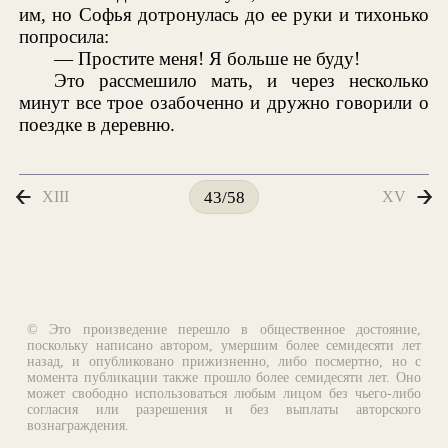
им, но Софья дотронулась до ее руки и тихонько
попросила:
— Простите меня! Я больше не буду!
Это рассмешило мать, и через несколько
минут все трое озабоченно и дружно говорили о
поездке в деревню.
XIII
XV
43/58
© Это произведение перешло в общественное достояние,
поскольку написано автором, умершим более семидесяти лет
назад, и опубликовано прижизненно, либо посмертно, но с
момента публикации также прошло более семидесяти лет. Оно
может свободно использоваться любым лицом без чьего-либо
согласия или разрешения и без выплаты авторского
вознаграждения.