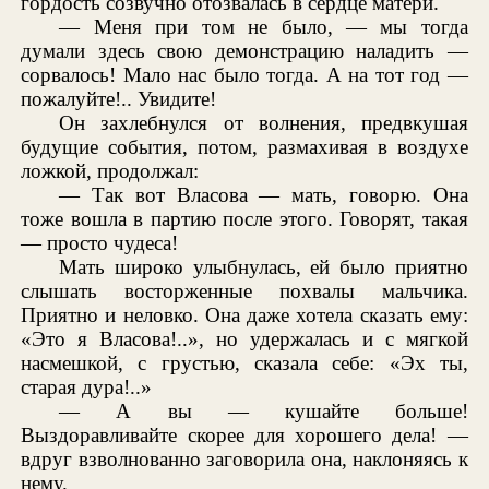
гордость созвучно отозвалась в сердце матери.
— Меня при том не было, — мы тогда
думали здесь свою демонстрацию наладить —
сорвалось! Мало нас было тогда. А на тот год —
пожалуйте!.. Увидите!
Он захлебнулся от волнения, предвкушая
будущие события, потом, размахивая в воздухе
ложкой, продолжал:
— Так вот Власова — мать, говорю. Она
тоже вошла в партию после этого. Говорят, такая
— просто чудеса!
Мать широко улыбнулась, ей было приятно
слышать восторженные похвалы мальчика.
Приятно и неловко. Она даже хотела сказать ему:
«Это я Власова!..», но удержалась и с мягкой
насмешкой, с грустью, сказала себе: «Эх ты,
старая дура!..»
— А вы — кушайте больше!
Выздоравливайте скорее для хорошего дела! —
вдруг взволнованно заговорила она, наклоняясь к
нему.