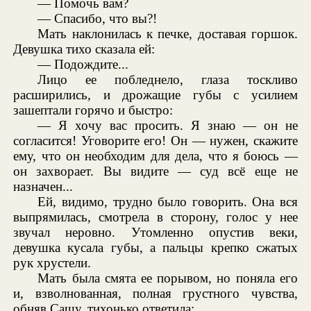
— Помочь вам?
— Спасибо, что вы?!
Мать наклонилась к печке, доставая горшок.
Девушка тихо сказала ей:
— Подождите...
Лицо ее побледнело, глаза тоскливо
расширились, и дрожащие губы с усилием
зашептали горячо и быстро:
— Я хочу вас просить. Я знаю — он не
согласится! Уговорите его! Он — нужен, скажите
ему, что он необходим для дела, что я боюсь —
он захворает. Вы видите — суд всё еще не
назначен...
Ей, видимо, трудно было говорить. Она вся
выпрямилась, смотрела в сторону, голос у нее
звучал неровно. Утомленно опустив веки,
девушка кусала губы, а пальцы крепко сжатых
рук хрустели.
Мать была смята ее порывом, но поняла его
и, взволнованная, полная грустного чувства,
обняв Сашу, тихонько ответила: