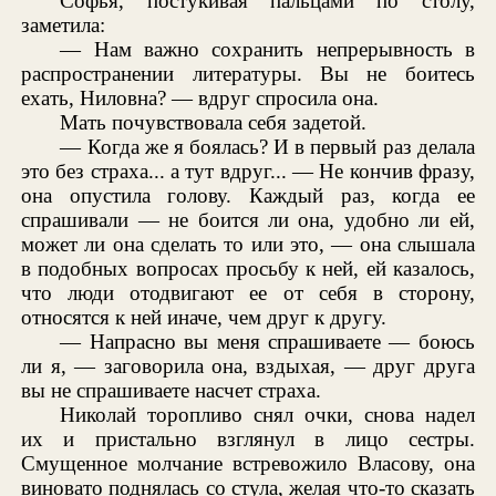
Софья, постукивая пальцами по столу,
заметила:
— Нам важно сохранить непрерывность в
распространении литературы. Вы не боитесь
ехать, Ниловна? — вдруг спросила она.
Мать почувствовала себя задетой.
— Когда же я боялась? И в первый раз делала
это без страха... а тут вдруг... — Не кончив фразу,
она опустила голову. Каждый раз, когда ее
спрашивали — не боится ли она, удобно ли ей,
может ли она сделать то или это, — она слышала
в подобных вопросах просьбу к ней, ей казалось,
что люди отодвигают ее от себя в сторону,
относятся к ней иначе, чем друг к другу.
— Напрасно вы меня спрашиваете — боюсь
ли я, — заговорила она, вздыхая, — друг друга
вы не спрашиваете насчет страха.
Николай торопливо снял очки, снова надел
их и пристально взглянул в лицо сестры.
Смущенное молчание встревожило Власову, она
виновато поднялась со стула, желая что-то сказать