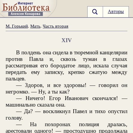
Авторы
М. Горький
.
Мать
.
Часть вторая
XIV
В полдень она сидела в тюремной канцелярии
против Павла и, сквозь туман в глазах
рассматривая его бородатое лицо, искала случая
передать ему записку, крепко сжатую между
пальцев.
— Здоров, и все здоровы! — говорил он
негромко. — Ну, а ты как?
— Ничего! Егор Иванович скончался! —
машинально сказала она.
— Да? — воскликнул Павел и тихо опустил
голову.
— На похоронах полиция дралась,
арестовали одного! — простодушно продолжала