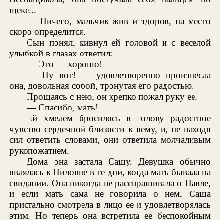
щеке...
— Ничего, мальчик жив и здоров, на место
скоро определится.
Сын понял, кивнул ей головой и с веселой
улыбкой в глазах ответил:
— Это — хорошо!
— Ну вот! — удовлетворенно произнесла
она, довольная собой, тронутая его радостью.
Прощаясь с нею, он крепко пожал руку ее.
— Спасибо, мать!
Ей хмелем бросилось в голову радостное
чувство сердечной близости к нему, и, не находя
сил ответить словами, они ответила молчаливым
рукопожатием.
Дома она застала Сашу. Девушка обычно
являлась к Ниловне в те дни, когда мать бывала на
свидании. Она никогда не расспрашивала о Павле,
и если мать сама не говорила о нем, Саша
пристально смотрела в лицо ее и удовлетворялась
этим. Но теперь она встретила ее беспокойным