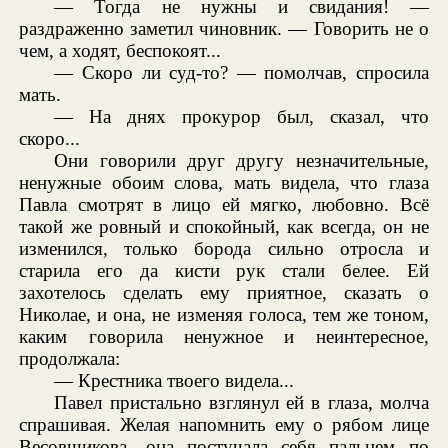
— Тогда не нужны и свидания! —
раздраженно заметил чиновник. — Говорить не о
чем, а ходят, беспокоят...
— Скоро ли суд-то? — помолчав, спросила
мать.
— На днях прокурор был, сказал, что
скоро...
Они говорили друг другу незначительные,
ненужные обоим слова, мать видела, что глаза
Павла смотрят в лицо ей мягко, любовно. Всё
такой же ровный и спокойный, как всегда, он не
изменился, только борода сильно отросла и
старила его да кисти рук стали белее. Ей
захотелось сделать ему приятное, сказать о
Николае, и она, не изменяя голоса, тем же тоном,
каким говорила ненужное и неинтересное,
продолжала:
— Крестника твоего видела...
Павел пристально взглянул ей в глаза, молча
спрашивая. Желая напомнить ему о рябом лице
Весовщикова, она постучала себя пальцем по