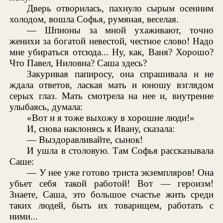
Дверь отворилась, пахнуло сырым осенним
холодом, вошла Софья, румяная, веселая.
— Шпионы за мной ухаживают, точно
женихи за богатой невестой, честное слово! Надо
мне убираться отсюда... Ну, как, Ваня? Хорошо?
Что Павел, Ниловна? Саша здесь?
Закуривая папиросу, она спрашивала и не
ждала ответов, лаская мать и юношу взглядом
серых глаз. Мать смотрела на нее и, внутренне
улыбаясь, думала:
«Вот и я тоже выхожу в хорошие люди!»
И, снова наклонясь к Ивану, сказала:
— Выздоравливайте, сынок!
И ушла в столовую. Там Софья рассказывала
Саше:
— У нее уже готово триста экземпляров! Она
убьет себя такой работой! Вот — героизм!
Знаете, Саша, это большое счастье жить среди
таких людей, быть их товарищем, работать с
ними...