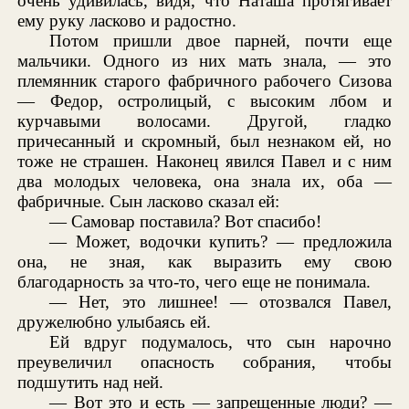
очень удивилась, видя, что Наташа протягивает
ему руку ласково и радостно.
Потом пришли двое парней, почти еще
мальчики. Одного из них мать знала, — это
племянник старого фабричного рабочего Сизова
— Федор, остролицый, с высоким лбом и
курчавыми волосами. Другой, гладко
причесанный и скромный, был незнаком ей, но
тоже не страшен. Наконец явился Павел и с ним
два молодых человека, она знала их, оба —
фабричные. Сын ласково сказал ей:
— Самовар поставила? Вот спасибо!
— Может, водочки купить? — предложила
она, не зная, как выразить ему свою
благодарность за что-то, чего еще не понимала.
— Нет, это лишнее! — отозвался Павел,
дружелюбно улыбаясь ей.
Ей вдруг подумалось, что сын нарочно
преувеличил опасность собрания, чтобы
подшутить над ней.
— Вот это и есть — запрещенные люди? —