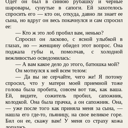
Одет он был в синюю рубашку и черные
шаровары, сунутые в сапоги. Ей захотелось
спросить его — кто он, откуда, давно ли знает ее
сына, но вдруг он весь покачнулся и сам спросил
ее:
— Кто ж это лоб пробил вам, ненько?
Спросил он ласково, с ясной улыбкой в
глазах, но — женщину обидел этот вопрос. Она
поджала губы и, помолчав, с холодной
вежливостью осведомилась:
— А вам какое дело до этого, батюшка мой?
Он мотнулся к ней всем телом:
— Да вы не серчайте, чего же! Я потому
спросил, что у матери моей приемной тоже
голова была пробита, совсем вот так, как ваша.
Ей, видите, сожитель пробил, сапожник,
колодкой. Она была прачка, а он сапожник. Она,
— уже после того как приняла меня за сына, —
нашла его где-то, пьяницу, на свое великое горе.
Бил он ее, скажу вам! У меня со страху кожа
лопалась...