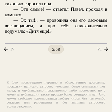
тихонько спросила она.
— Эти самые! — ответил Павел, проходя в
комнату.
— Эх ты!.. — проводила она его ласковым
восклицанием, а про себя снисходительно
подумала: «Дитя еще!»
IV
VI
5/58
© Это произведение перешло в общественное достояние,
поскольку написано автором, умершим более семидесяти лет
назад, и опубликовано прижизненно, либо посмертно, но с
момента публикации также прошло более семидесяти лет. Оно
может свободно использоваться любым лицом без чьего-либо
согласия или разрешения и без выплаты авторского
вознаграждения.