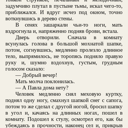
задумчиво плутал в пустыне тьмы, искал чего-то,
приближался. И вдруг исчез под окном, точно
воткнувшись в дерево стены.
В сенях зашаркали чьи-то ноги, мать
вздрогнула и, напряженно подняв брови, встала.
Дверь отворили. Сначала в комнату
всунулась голова в большой мохнатой шапке,
потом, согнувшись, медленно пролезло длинное
тело, выпрямилось, не торопясь подняло правую
руку и, шумно вздохнув, густым, грудным
голосом сказало:
— Добрый вечер!
Мать молча поклонилась.
— А Павла дома нету?
Человек медленно снял меховую куртку,
поднял одну ногу, смахнул шапкой снег с сапога,
потом то же сделал с другой ногой, бросил шапку
в угол и, качаясь на длинных ногах, пошел в
комнату. Подошел к стулу, осмотрел его, как бы
убеждаясь в прочности, наконец сел и, прикрыв