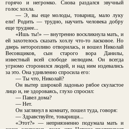
горячо и негромко. Снова раздался звучный
голос хохла.
— Э, вы еще молоды, товарищ, мало луку
ели! Родить — трудно, научить человека добру
еще труднее...
«Ишь ты!» — внутренно воскликнула мать, и
ей захотелось сказать хохлу что-то ласковое. Но
дверь неторопливо отворилась, и вошел Николай
Весовщиков, сын старого вора Данилы,
известный всей слободе нелюдим. Он всегда
угрюмо сторонился людей, и над ним издевались
за это. Она удивленно спросила его:
— Ты что, Николай?
Он вытер широкой ладонью рябое скуластое
лицо и, не здороваясь, глухо спросил:
— Павел дома?
— Нет.
Он заглянул в комнату, пошел туда, говоря:
— Здравствуйте, товарищи...
«Этот?» — неприязненно подумала мать и