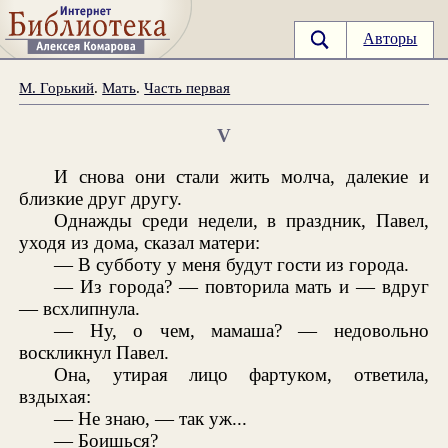
Авторы
М. Горький
.
Мать
.
Часть первая
V
И снова они стали жить молча, далекие и
близкие друг другу.
Однажды среди недели, в праздник, Павел,
уходя из дома, сказал матери:
— В субботу у меня будут гости из города.
— Из города? — повторила мать и — вдруг
— всхлипнула.
— Ну, о чем, мамаша? — недовольно
воскликнул Павел.
Она, утирая лицо фартуком, ответила,
вздыхая:
— Не знаю, — так уж...
— Боишься?