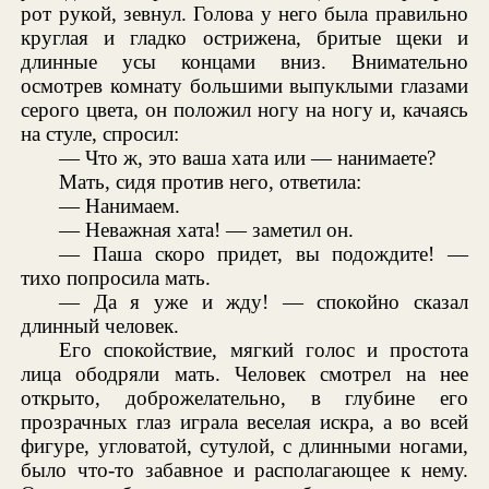
рот рукой, зевнул. Голова у него была правильно
круглая и гладко острижена, бритые щеки и
длинные усы концами вниз. Внимательно
осмотрев комнату большими выпуклыми глазами
серого цвета, он положил ногу на ногу и, качаясь
на стуле, спросил:
— Что ж, это ваша хата или — нанимаете?
Мать, сидя против него, ответила:
— Нанимаем.
— Неважная хата! — заметил он.
— Паша скоро придет, вы подождите! —
тихо попросила мать.
— Да я уже и жду! — спокойно сказал
длинный человек.
Его спокойствие, мягкий голос и простота
лица ободряли мать. Человек смотрел на нее
открыто, доброжелательно, в глубине его
прозрачных глаз играла веселая искра, а во всей
фигуре, угловатой, сутулой, с длинными ногами,
было что-то забавное и располагающее к нему.