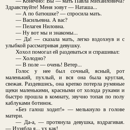
— Конечно! Вы — мать Павла Михайловича?
Здравствуйте! Меня зовут — Наташа...
— А по батюшке? — спросила мать.
— Васильевна. А вас?
— Пелагея Ниловна.
— Ну вот мы и знакомы...
— Да! — сказала мать, легко вздохнув и с
улыбкой рассматривая девушку.
Хохол помогал ей раздеваться и спрашивал:
— Холодно?
— В поле — очень! Ветер...
Голос у нее был сочный, ясный, рот
маленький, пухлый, и вся она была круглая,
свежая. Раздевшись, она крепко потерла румяные
щеки маленькими, красными от холода руками и
быстро прошла в комнату, звучно топая по полу
каблуками ботинок.
«Без галош ходит!» — мелькнуло в голове
матери.
— Да-а, — протянула девушка, вздрагивая.
— Иззябла я... ух как!