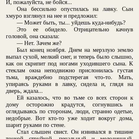
И, пожалуйста, не бойся...
Она бессильно опустилась на лавку. Сын
хмуро взглянул на нее и предложил:
— Может быть, ты... уйдешь куда-нибудь?
Это ее обидело. Отрицательно качнув
головой, она сказала:
— Нет. Зачем же?
Был конец ноября. Днем на мерзлую землю
выпал сухой, мелкий снег, и теперь было слышно,
как он скрипит под ногами уходившего сына. К
стеклам окна неподвижно прислонилась густая
тьма, враждебно подстерегая что-то. Мать,
упираясь руками в лавку, сидела и, глядя на
дверь, ждала...
Ей казалось, что во тьме со всех сторон к
дому осторожно крадутся, согнувшись и
оглядываясь по сторонам, люди, странно одетые,
недобрые. Вот кто-то уже ходит вокруг дома,
шарит руками по стене.
Стал слышен свист. Он извивался в тишине
тонкой струйкой, печальный и мелодичный,