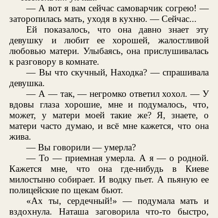
— А вот я вам сейчас самоварчик согрею! —
заторопилась мать, уходя в кухню. — Сейчас...
Ей показалось, что она давно знает эту
девушку и любит ее хорошей, жалостливой
любовью матери. Улыбаясь, она прислушивалась
к разговору в комнате.
— Вы что скучный, Находка? — спрашивала
девушка.
— А — так, — негромко ответил хохол. — У
вдовы глаза хорошие, мне и подумалось, что,
может, у матери моей такие же? Я, знаете, о
матери часто думаю, и всё мне кажется, что она
жива.
— Вы говорили — умерла?
— То — приемная умерла. А я — о родной.
Кажется мне, что она где-нибудь в Киеве
милостыню собирает. И водку пьет. А пьяную ее
полицейские по щекам бьют.
«Ах ты, сердечный!» — подумала мать и
вздохнула. Наташа заговорила что-то быстро,